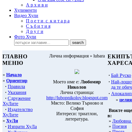
А р х и в и
Хулименти
Видео Хули
П о е т и с к и т а р а
С ъ б и т и я
Д р у г и
Фото Хули
ГЛАВНО
Лична информация » lubara
ЕКИПЪ
МЕНЮ
ХАРЕС
»
Начало
·
Бай Руско
»
Ориентир
·
Най-лошо
Моето име е:
Любомир
·
Правила
да те обич
Николов
·
Указания
Лична страница:
·
Апокалип
http://lubopnikolov.blogspot.com
·
Сдружение
»
целия
Място: Велико Търново и
ХуЛите
София
·
Издателство
Вижте още
Интереси: триатлон,
ХуЛите
в:
литература.
»
ХуЛи
»
Любовна 
»
Поезия
·
Изпрати ХуЛа
»
Проза