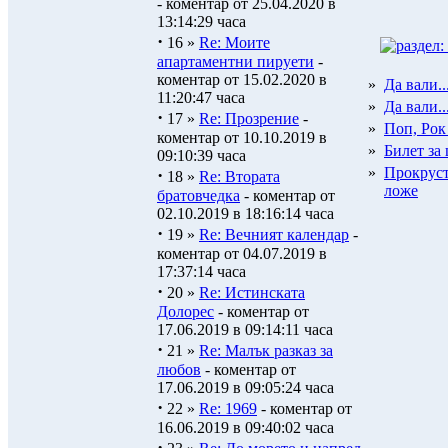
- коментар от 25.04.2020 в
13:14:29 часа
·
16 »
Re: Моите
апартаментни пируети
-
коментар от 15.02.2020 в
»
Да вали..
11:20:47 часа
»
Да вали..
·
17 »
Re: Прозрение
-
»
Поп, Рок 
коментар от 10.10.2019 в
»
Билет за
09:10:39 часа
»
Прокрус
·
18 »
Re: Втората
ложе
братовчедка
- коментар от
02.10.2019 в 18:16:14 часа
·
19 »
Re: Вечният календар
-
коментар от 04.07.2019 в
17:37:14 часа
·
20 »
Re: Истинската
Долорес
- коментар от
17.06.2019 в 09:14:11 часа
·
21 »
Re: Малък разказ за
любов
- коментар от
17.06.2019 в 09:05:24 часа
·
22 »
Re: 1969
- коментар от
16.06.2019 в 09:40:02 часа
·