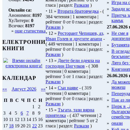
»
Игра на 
гласа | раздел:
Разкази
)
»
Заради ко
Онлайн са:
·
11 »
Втората братовчедка
- (
Анонимни:
8197
»
Притча з
384 четения | 1 коментара |
ХуЛитери:
0
камък
рейтинг 0 от 0 гласа | раздел:
Всичко:
8197
27.06.2026 
Разкази
)
»
още статистика
·
12 »
Ресторант Чепишев, аз,
»
Не сме я
доизпели
Иван Голев и другите апапи
-
ЕЛЕКТРОННИ
( 449 четения | 1 коментара |
»
Бутамята
КНИГИ
рейтинг 0 от 0 гласа | раздел:
»
В огледа
Разкази
)
безсъние
·
13 »
Двете бели одеяла на
»
Лято без 
господин Цигулков
- ( 308
»
Княгинят
четения | 0 коментара |
26.06.2026 
рейтинг 5 от 1 гласа | раздел:
КАЛЕНДАР
Разкази
)
»
Да можеш
·
можеш
14 »
Сън наяве
- ( 319
««
Август 2026
»»
четения | 0 коментара |
»
Пеперуд
рейтинг 0 от 0 гласа | раздел:
»
Пак аз л
П
В
С
Ч
П
С
Н
Разкази
)
»
Цирк в „
1
2
·
15 »
Тъгата, тази вярна
българск
3
4
5
6
7
8
9
приятелка
- ( 437 четения | 2
семейств
10
11
12
13
14
15
16
коментара | рейтинг 5 от 2
»
онази
гласа | раздел:
Разкази
)
17
18
19
20
21
22
23
»
Кой ли е.