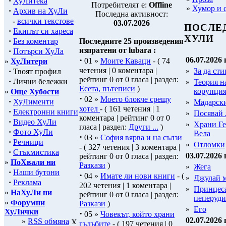
·
ХуЛитека
Потребителят е:
Offline
»
Хумор и 
·
Архив на ХуЛи
Последна активност:
-
всички текстове
03.07.2026
ПОСЛЕ
·
Екипът си хареса
ХУЛИ
·
Без коментар
Последните 25 произведения
изпратени от lubara :
·
Потърси ХуЛа
·
06.07.2026 
01 »
Моите Каваци
- ( 74
»
ХуЛитери
четения | 0 коментара |
»
За да сти
·
Твоят профил
рейтинг 0 от 0 гласа | раздел:
·
Лични бележки
»
Теория н
Есета, пътеписи
)
корупция
»
Още Хубости
·
02 »
Моето блокче срещу
·
ХуЛименти
»
Мадарск
хотел
- ( 161 четения | 1
·
Електронни книги
»
Посявай 
коментара | рейтинг 0 от 0
·
Видео ХуЛи
»
Храни Ге
гласа | раздел:
Други ...
)
·
Фото ХуЛи
Вела
·
03 »
София вярва и на сълзи
·
Речници
»
Отломки
- ( 327 четения | 3 коментара |
·
Стъкмистика
03.07.2026 
рейтинг 0 от 0 гласа | раздел:
»
ПоХвали ни
Разкази
)
»
Жега
·
Наши бутони
·
04 »
Имате ли нови книги
- (
»
Джулай 
·
Реклама
202 четения | 1 коментара |
»
Принцеса
»
НаХуЛи ни
рейтинг 0 от 0 гласа | раздел:
пеперуди
»
Форумни
Разкази
)
»
Его
ХуЛички
·
05 »
Човекът, който храни
02.07.2026 
»
RSS обмяна
гълъбите
- ( 197 четения | 0