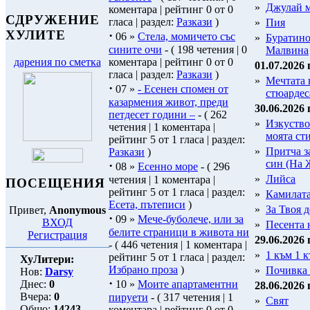
»
Джулай 
коментара | рейтинг 0 от 0
СДРУЖЕНИЕ
гласа | раздел:
Разкази
)
»
Пия
ХУЛИТЕ
·
06 »
Стела, момичето със
»
Буратино
сините очи
- ( 198 четения | 0
Малвина
коментара | рейтинг 0 от 0
дарения по сметка
01.07.2026 
гласа | раздел:
Разкази
)
»
Мечтата 
·
07 »
- Есенен спомен от
стюардес
казармения живот, преди
30.06.2026 
петдесет години –
- ( 262
»
Изкуство
четения | 1 коментара |
моята ст
рейтинг 5 от 1 гласа | раздел:
»
Притча з
Разкази
)
син (На 
·
08 »
Есенно море
- ( 296
»
Лийса
четения | 1 коментара |
ПОСЕЩЕНИЯ
рейтинг 5 от 1 гласа | раздел:
»
Камилат
Есета, пътеписи
)
»
За Твоя д
Привет,
Anonymous
·
09 »
Мече-буболече, или за
ВХОД
»
Песента 
белите страници в живота ни
Регистрация
29.06.2026 
- ( 446 четения | 1 коментара |
»
1 към 1 к
рейтинг 5 от 1 гласа | раздел:
ХуЛитери:
Избрано проза
)
»
Почивка 
Нов:
Darsy
·
Днес:
0
10 »
Моите апартаментни
28.06.2026 
Вчера:
0
пируети
- ( 317 четения | 1
»
Свят
Общо:
14243
коментара | рейтинг 0 от 0