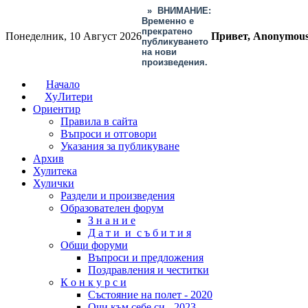
»
ВНИМАНИЕ:
Временно е
прекратено
Понеделник, 10 Август 2026
Привет, Anonymou
публикуването
на нови
произведения.
Начало
ХуЛитери
Ориентир
Правила в сайта
Въпроси и отговори
Указания за публикуване
Архив
Хулитека
Хулички
Раздели и произведения
Образователен форум
З н а н и е
Д а т и и с ъ б и т и я
Общи форуми
Въпроси и предложения
Поздравления и честитки
К о н к у р с и
Състояние на полет - 2020
Очи към себе си - 2023