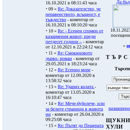
Да бъд
16.10.2021 в 08:11:43 часа
·
09 »
Re: Доказателство, че
неравенството, всъщност, е
тъждество
- коментар от
16.10.2021 в 08:10:20 часа
·
18.11.2023
10 »
Re: - Есенен спомен от
посещени
казармения живот, преди
петдесет години –
- коментар
»
о
от 12.10.2021 в 22:24:12 часа
·
11 »
Re: Смокиновото
Т Ъ Р С
дърво- роман
- коментар от
29.05.2021 в 18:23:24 часа
Търсене
·
12 »
Re: Есенно море
-
коментар от 12.09.2020 в
13:58:32 часа
·
13 »
Re: Ударих колата
-
коментар от 13.05.2020 в
16:10:47 часа
·
14 »
Re: Мече-буболече, или
разширено
за белите страници в живота
ни
- коментар от 26.04.2020 в
09:25:08 часа
ЩУКНИ
·
15 »
Re: Пътят до Пещерата
ХУЛИ