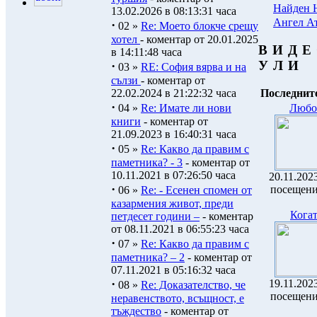
Найден 
13.02.2026 в 08:13:31 часа
Ангел А
·
02 »
Re: Моето блокче срещу
хотел
- коментар от 20.01.2025
В И Д 
в 14:11:48 часа
У Л И
·
03 »
RE: София вярва и на
сълзи
- коментар от
22.02.2024 в 21:22:32 часа
Последните
·
04 »
Re: Имате ли нови
Любо
книги
- коментар от
21.09.2023 в 16:40:31 часа
·
05 »
Re: Какво да правим с
паметника? - 3
- коментар от
10.11.2021 в 07:26:50 часа
20.11.2023
·
посещени
06 »
Re: - Есенен спомен от
казармения живот, преди
Когат
петдесет години –
- коментар
от 08.11.2021 в 06:55:23 часа
·
07 »
Re: Какво да правим с
паметника? – 2
- коментар от
07.11.2021 в 05:16:32 часа
·
19.11.2023
08 »
Re: Доказателство, че
посещени
неравенството, всъщност, е
тъждество
- коментар от