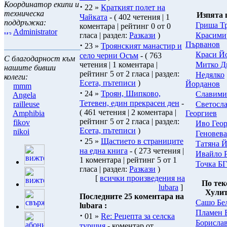
Координатор екипи и
·
22 »
Краткият полет на
техническа
Изпята 
Чайката
- ( 402 четения | 1
поддръжка:
Гриша Т
коментара | рейтинг 0 от 0
Administrator
Красими
гласа | раздел:
Разкази
)
Първанов
·
23 »
Троянският манастир и
Краси Й
село черни Осъм
- ( 763
С благодарност към
Митко Д
четения | 1 коментара |
нашите бивши
рейтинг 5 от 2 гласа | раздел:
Нeдялко
колеги:
Есета, пътеписи
)
Йорданов
mmm
·
24 »
Троян, Шипково,
Славими
Angela
Тетевен, един прекрасен ден
-
Светосл
railleuse
( 461 четения | 2 коментара |
Георгиев
Amphibia
рейтинг 5 от 2 гласа | раздел:
fikov
Иво Гео
Есета, пътеписи
)
nikoi
Геновева
·
25 »
Щастието в страниците
Татяна 
на една книга
- ( 273 четения |
Ивайло 
1 коментара | рейтинг 5 от 1
Точка БГ
гласа | раздел:
Разкази
)
[
всички произведения на
По тек
lubara
]
Хули
Последните 25 коментара на
Сашо Бе
lubara :
Пламен 
·
01 »
Re: Рецепта за селска
Борислав
туршия
- коментар от