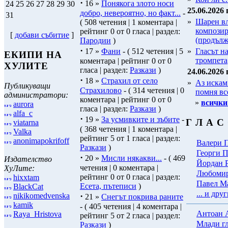
·
16 »
Понякога злото носи
24
25
26
27
28
29
30
25.06.2026 
добро, невероятно, но факт...
-
31
»
Шарен вл
( 508 четения | 1 коментара |
композир
рейтинг 0 от 0 гласа | раздел:
[
добави събитие
]
(продълж
Пародии
)
·
17 »
Фани
- ( 512 четения | 5
»
Гласът н
ЕКИПИ НА
тромпета
коментара | рейтинг 0 от 0
ХУЛИТЕ
гласа | раздел:
Разкази
)
24.06.2026 
·
18 »
Страхил от село
»
Аз искам
Публикуващи
Страхилово
- ( 314 четения | 0
помня вс
администратори:
коментара | рейтинг 0 от 0
»
всички
aurora
гласа | раздел:
Разкази
)
alfa_c
·
19 »
За усмивките и зъбите
-
Г Л А С
viatarna
( 368 четения | 1 коментара |
Valka
рейтинг 5 от 1 гласа | раздел:
anonimapokrifoff
Валери 
Разкази
)
Георги 
·
20 »
Мисли някакви...
- ( 469
Издателство
Йордан 
четения | 0 коментара |
ХуЛите:
Любомир
рейтинг 0 от 0 гласа | раздел:
hixxtam
Павел М
Есета, пътеписи
)
BlackCat
... и друг
·
nikikomedvenska
21 »
Снегът покрива раните
kamik
- ( 405 четения | 4 коментара |
Антоан 
Raya_Hristova
рейтинг 5 от 2 гласа | раздел:
Млади г
Разкази
)