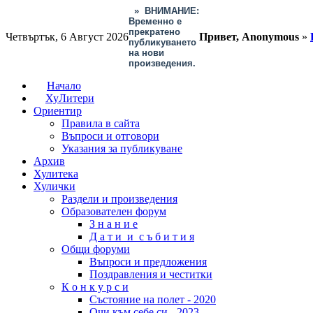
»
ВНИМАНИЕ:
Временно е
прекратено
Четвъртък, 6 Август 2026
Привет, Anonymous
»
публикуването
на нови
произведения.
Начало
ХуЛитери
Ориентир
Правила в сайта
Въпроси и отговори
Указания за публикуване
Архив
Хулитека
Хулички
Раздели и произведения
Образователен форум
З н а н и е
Д а т и и с ъ б и т и я
Общи форуми
Въпроси и предложения
Поздравления и честитки
К о н к у р с и
Състояние на полет - 2020
Очи към себе си - 2023