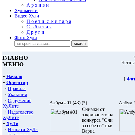
А р х и в и
Хулименти
Видео Хули
П о е т и с к и т а р а
С ъ б и т и я
Д р у г и
Фото Хули
ГЛАВНО
Четвър
МЕНЮ
»
Начало
[
Фот
»
Ориентир
·
Правила
·
Указания
·
Сдружение
Албум #01
(43)
(*)
Албум 
ХуЛите
Снимки от
·
Издателство
закриването на
ХуЛите
конкурса "Очи
»
ХуЛи
за себе си" във
·
Изпрати ХуЛа
Варна