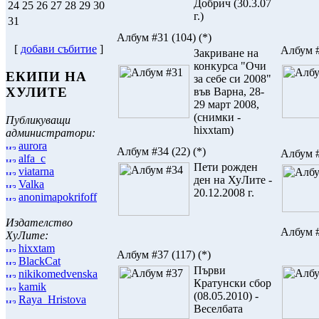
Добрич (30.3.07
24
25
26
27
28
29
30
г.)
31
Албум #31
(104)
(*)
[
добави събитие
]
Албум 
Закриване на
конкурса "Очи
ЕКИПИ НА
за себе си 2008"
ХУЛИТЕ
във Варна, 28-
29 март 2008,
(снимки -
Публикуващи
hixxtam)
администратори:
aurora
Албум #34
(22)
(*)
Албум 
alfa_c
Пети рожден
viatarna
ден на ХуЛите -
Valka
20.12.2008 г.
anonimapokrifoff
Издателство
Албум 
ХуЛите:
hixxtam
Албум #37
(117)
(*)
BlackCat
Първи
nikikomedvenska
Кратунски сбор
kamik
(08.05.2010) -
Raya_Hristova
Веселбата