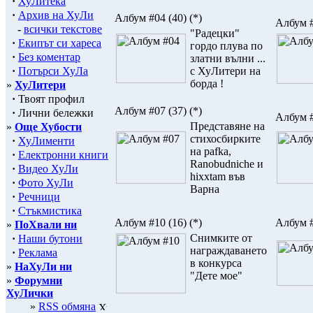
·
ХуЛитека
·
Архив на ХуЛи
Албум #04
(40)
(*)
Албум 
-
всички текстове
"Радецки"
·
Екипът си хареса
гордо плува по
·
Без коментар
златни вълни ...
·
Потърси ХуЛа
с ХуЛитери на
борда !
»
ХуЛитери
·
Твоят профил
Албум #07
(37)
(*)
·
Лични бележки
Албум 
Представяне на
»
Още Хубости
стихосбирките
·
ХуЛименти
на pafka,
·
Електронни книги
Ranobudniche и
·
Видео ХуЛи
hixxtam във
·
Фото ХуЛи
Варна
·
Речници
·
Стъкмистика
Албум #10
(16)
(*)
Албум 
»
ПоХвали ни
Снимките от
·
Наши бутони
награждаването
·
Реклама
в конкурса
»
НаХуЛи ни
"Дeте мое"
»
Форумни
ХуЛички
»
RSS обмяна