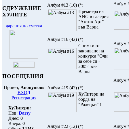
Албум 
Албум #13
(10)
(*)
СДРУЖЕНИЕ
Премиера на
ХУЛИТЕ
ANG в галерия
"Актив Арт"
дарения по сметка
във Варна
Албум #16
(42)
(*)
Албум 
Снимки от
закриване на
конкурса "Очи
за себе си -
2005" във
Варна
ПОСЕЩЕНИЯ
Албум 
Привет,
Anonymous
Албум #19
(47)
(*)
ВХОД
ХуЛитери на
Регистрация
борда на
"Радецки" !
ХуЛитери:
Нов:
Darsy
Днес:
0
Вчера:
0
Албум #22
(12)
(*)
Албум 
Общо:
14243