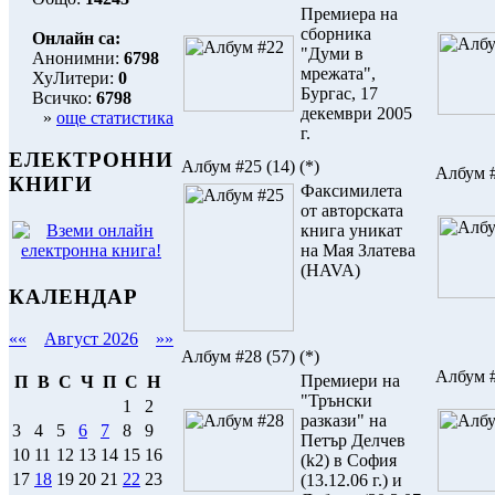
Премиера на
сборника
Онлайн са:
"Думи в
Анонимни:
6798
мрежата",
ХуЛитери:
0
Бургас, 17
Всичко:
6798
декември 2005
»
още статистика
г.
ЕЛЕКТРОННИ
Албум #25
(14)
(*)
Албум 
КНИГИ
Факсимилета
от авторската
книга уникат
на Мая Златева
(HAVA)
КАЛЕНДАР
««
Август 2026
»»
Албум #28
(57)
(*)
Албум 
Премиери на
П
В
С
Ч
П
С
Н
"Трънски
1
2
разкази" на
3
4
5
6
7
8
9
Петър Делчев
10
11
12
13
14
15
16
(k2) в София
17
18
19
20
21
22
23
(13.12.06 г.) и