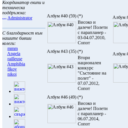
Координатор екипи и
техническа
поддръжка:
Албум #40
(59)
(*)
Албум 
Administrator
Високо и
далече! Полети
с парапланер -
С благодарност към
03-04.07.2010,
нашите бивши
Сопот
колеги:
mmm
Албум #43
(35)
(*)
Angela
Албум 
Втори
railleuse
национален
Amphibia
конкурс
fikov
"Състояние на
nikoi
полет" -
07.07.2012,
Сопот
Албум #46
(49)
(*)
Високо и
далече! Полети
с парапланер -
06.07.2014,
Сопот