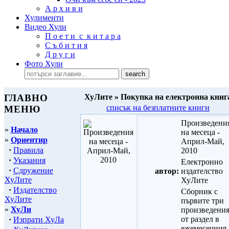
А р х и в и
Хулименти
Видео Хули
П о е т и с к и т а р а
С ъ б и т и я
Д р у г и
Фото Хули
ГЛАВНО
ХуЛите » Покупка на електронна книг
списък на безплатните книги
МЕНЮ
Произведени
»
Начало
на месеца -
»
Ориентир
Април-Май,
·
Правила
2010
·
Указания
Електронно
·
Сдружение
автор:
издателство
ХуЛите
ХуЛите
·
Издателство
Сборник с
ХуЛите
първите три
»
ХуЛи
произведени
от раздел в
·
Изпрати ХуЛа
ежемесечния