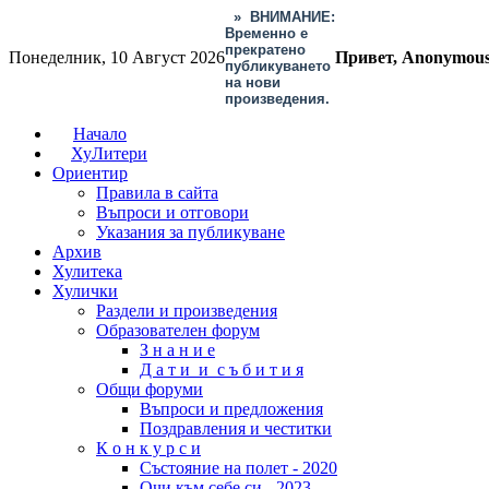
»
ВНИМАНИЕ:
Временно е
прекратено
Понеделник, 10 Август 2026
Привет, Anonymou
публикуването
на нови
произведения.
Начало
ХуЛитери
Ориентир
Правила в сайта
Въпроси и отговори
Указания за публикуване
Архив
Хулитека
Хулички
Раздели и произведения
Образователен форум
З н а н и е
Д а т и и с ъ б и т и я
Общи форуми
Въпроси и предложения
Поздравления и честитки
К о н к у р с и
Състояние на полет - 2020
Очи към себе си - 2023