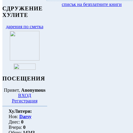
списък на безплатните книги
СДРУЖЕНИЕ
ХУЛИТЕ
дарения по сметка
ПОСЕЩЕНИЯ
Привет,
Anonymous
ВХОД
Регистрация
ХуЛитери:
Нов:
Darsy
Днес:
0
Вчера:
0
Общо:
14243