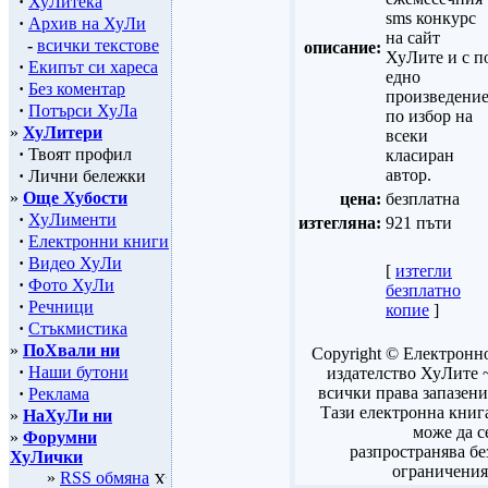
·
ХуЛитека
sms конкурс
·
Архив на ХуЛи
на сайт
-
всички текстове
описание:
ХуЛите и с п
·
Екипът си хареса
едно
·
Без коментар
произведени
·
Потърси ХуЛа
по избор на
»
ХуЛитери
всеки
·
Твоят профил
класиран
автор.
·
Лични бележки
»
Още Хубости
цена:
безплатна
·
ХуЛименти
изтегляна:
921 пъти
·
Електронни книги
·
Видео ХуЛи
[
изтегли
·
Фото ХуЛи
безплатно
·
Речници
копие
]
·
Стъкмистика
»
ПоХвали ни
Copyright © Електронн
·
Наши бутони
издателство ХуЛите 
всички права запазени
·
Реклама
Тази електронна книг
»
НаХуЛи ни
може да с
»
Форумни
разпространява бе
ХуЛички
ограничения
»
RSS обмяна