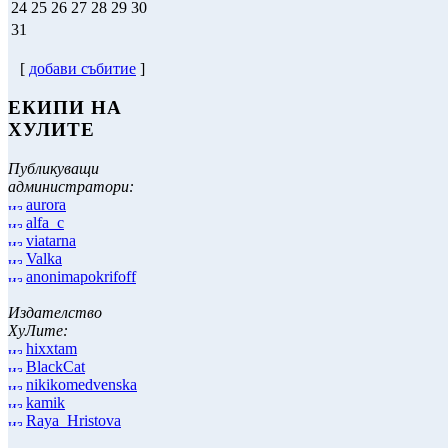
24
25
26
27
28
29
30
31
[
добави събитие
]
ЕКИПИ НА
ХУЛИТЕ
Публикуващи
администратори:
aurora
alfa_c
viatarna
Valka
anonimapokrifoff
Издателство
ХуЛите:
hixxtam
BlackCat
nikikomedvenska
kamik
Raya_Hristova