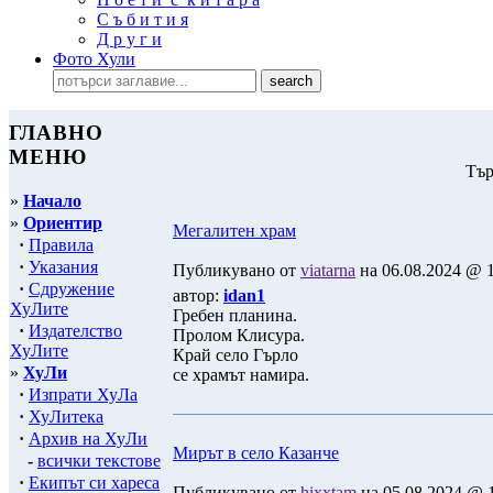
С ъ б и т и я
Д р у г и
Фото Хули
ГЛАВНО
МЕНЮ
Тър
»
Начало
»
Ориентир
Мегалитен храм
·
Правила
·
Указания
Публикувано от
viatarna
на 06.08.2024 @ 1
·
Сдружение
автор:
idan1
ХуЛите
Гребен планина.
·
Издателство
Пролом Клисура.
ХуЛите
Край село Гърло
»
ХуЛи
се храмът намира.
·
Изпрати ХуЛа
·
ХуЛитека
·
Архив на ХуЛи
Мирът в село Казанче
-
всички текстове
·
Екипът си хареса
Публикувано от
hixxtam
на 05.08.2024 @ 1