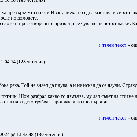
ха през кръчмта на бай Иван, пиеха по една мастика и си отивах
после по домовете.
елото и през отворените прозорци се чуваше шепот от ласки. Б
(
пълен текст
» ощ
1:04:54 (
128
четения)
ка река. Той не знаел да плува, а и не искал да се научи. Страху
пътник. Щом разбрал какво го измъчва, му дал съвет да стигне д
о стигна където трябва – проплакал жално първият.
(
пълен текст
» ощ
2024 @ 13:43:48 (
130
четения)