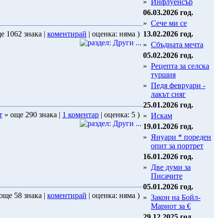
»
Инфлуенсър
06.03.2026 год.
»
Сече ми се
е 1062 знака |
коментирай
| оценка: няма )
13.02.2026 год.
»
Сбъдната мечта
05.02.2026 год.
»
Рецепта за селска
туршия
»
Педя февруари -
лакът сняг
25.01.2026 год.
т
» още 290 знака |
1 коментар
| оценка: 5 )
»
Искам
19.01.2026 год.
»
Януари * пореден
опит за портрет
16.01.2026 год.
»
Две думи за
Писачите
05.01.2026 год.
още 58 знака |
коментирай
| оценка: няма )
»
Закон на Бойл-
Мариот за €
29.12.2025 год.