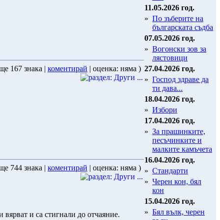
11.05.2026 год.
»
По зъберите на
българската съдба
07.05.2026 год.
»
Вогонски зов за
лястовици
ще 167 знака |
коментирай
| оценка: няма )
27.04.2026 год.
»
Господ здраве да
ти дава...
18.04.2026 год.
»
Избори
17.04.2026 год.
»
За прашинките,
песъчинките и
малките камъчета
16.04.2026 год.
ще 744 знака |
коментирай
| оценка: няма )
»
Стандарти
»
Черен кон, бял
кон
15.04.2026 год.
»
Бял вълк, черен
и вярват и са стигнали до отчаяние.