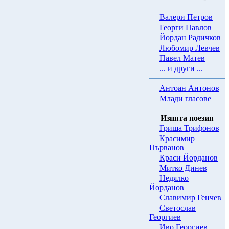
Валери Петров
Георги Павлов
Йордан Радичков
Любомир Левчев
Павел Матев
... и други ...
Антоан Антонов
Млади гласове
Изпята поезия
Гриша Трифонов
Красимир
Първанов
Краси Йорданов
Митко Динев
Нeдялко
Йорданов
Славимир Генчев
Светослав
Георгиев
Иво Георгиев