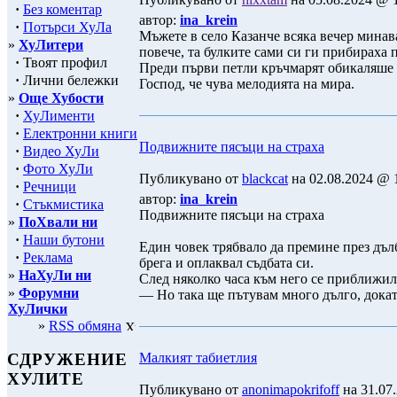
·
Без коментар
автор:
ina_krein
·
Потърси ХуЛа
Мъжете в село Казанче всяка вечер минава
»
ХуЛитери
повече, та булките сами си ги прибираха 
·
Твоят профил
Преди първи петли кръчмарят обикаляше с
·
Лични бележки
Господ, че чува мелодията на мира.
»
Още Хубости
·
ХуЛименти
·
Електронни книги
Подвижните пясъци на страха
·
Видео ХуЛи
·
Фото ХуЛи
Публикувано от
blackcat
на 02.08.2024 @ 1
·
Речници
автор:
ina_krein
·
Стъкмистика
Подвижните пясъци на страха
»
ПоХвали ни
·
Наши бутони
Един човек трябвало да премине през дълбо
·
Реклама
брега и оплаквал съдбата си.
»
НаХуЛи ни
След няколко часа към него се приближил 
»
Форумни
— Но така ще пътувам много дълго, докат
ХуЛички
»
RSS обмяна
Малкият табиетлия
СДРУЖЕНИЕ
ХУЛИТЕ
Публикувано от
anonimapokrifoff
на 31.07.