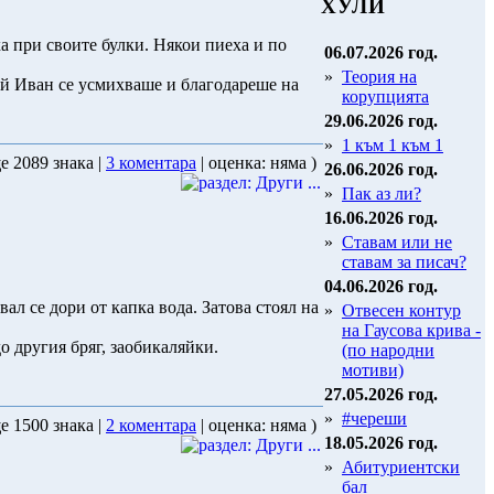
ХУЛИ
а при своите булки. Някои пиеха и по
06.07.2026 год.
»
Теория на
ай Иван се усмихваше и благодареше на
корупцията
29.06.2026 год.
»
1 към 1 към 1
е 2089 знака |
3 коментара
| оценка: няма )
26.06.2026 год.
»
Пак аз ли?
16.06.2026 год.
»
Ставам или не
ставам за писач?
04.06.2026 год.
вал се дори от капка вода. Затова стоял на
»
Отвесен контур
на Гаусова крива -
о другия бряг, заобикаляйки.
(по народни
мотиви)
27.05.2026 год.
»
#череши
е 1500 знака |
2 коментара
| оценка: няма )
18.05.2026 год.
»
Абитуриентски
бал