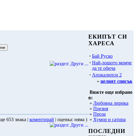
ЕКИПЪТ СИ
ХАРЕСА
·
Бай Руско
·
Най-лошото момче
да те обича
·
Апокалипси 2
»
целият списък
Вижте още избрано
в:
»
Любовна лирика
»
Поезия
»
Проза
»
Хумор и сатира
ще 653 знака |
коментирай
| оценка: няма )
ПОСЛЕДНИ