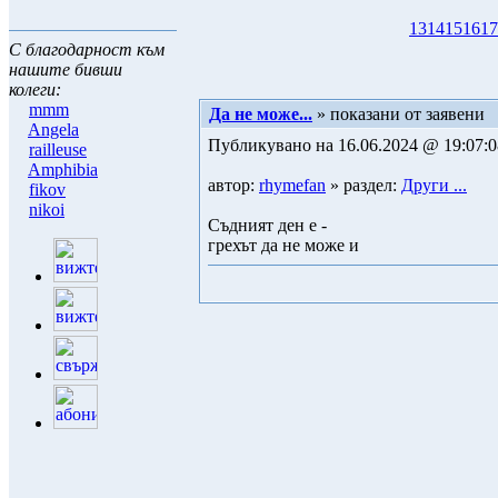
13
14
15
16
17
С благодарност към
нашите бивши
колеги:
mmm
Да не може...
» показани от заявени
Angela
Публикувано на 16.06.2024 @ 19:07:0
railleuse
Amphibia
автор:
rhymefan
» раздел:
Други ...
fikov
nikoi
Съдният ден е -
грехът да не може и