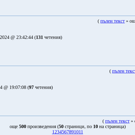
(
пълен текст
» ощ
2024 @ 23:42:44 (
131
четения)
(
пълен текс
4 @ 19:07:08 (
97
четения)
(
пълен текст
» 
още
500
произведения (
50
страници, по
10
на страница)
1
2
3
4
5
6
7
8
9
10
11