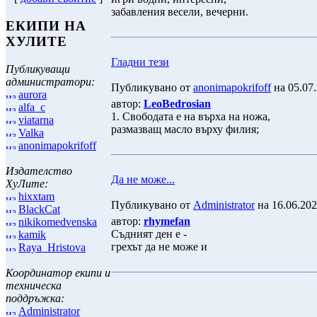
забавления весели, вечерни.
ЕКИПИ НА
ХУЛИТЕ
Гладни тези
Публикуващи
администратори:
Публикувано от
anonimapokrifoff
на 05.07.
aurora
автор:
LeoBedrosian
alfa_c
1. Свободата е на върха на ножа,
viatarna
размазващ масло върху филия;
Valka
anonimapokrifoff
Издателство
Да не може...
ХуЛите:
hixxtam
Публикувано от
Administrator
на 16.06.202
BlackCat
автор:
rhymefan
nikikomedvenska
Съдният ден е -
kamik
грехът да не може и
Raya_Hristova
Координатор екипи и
техническа
поддръжка:
Administrator