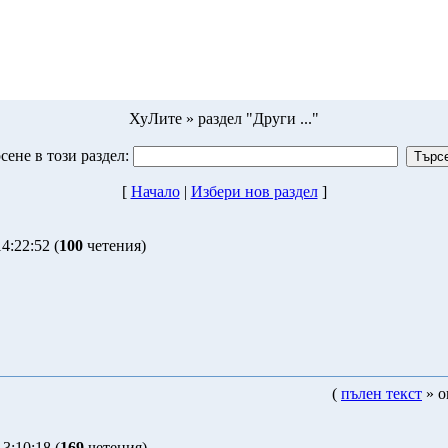
ХуЛите » раздел "Други ..."
сене в този раздел:
[
Начало
|
Избeри нов раздел
]
4:22:52 (
100
четения)
(
пълен текст
» о
3:10:18 (
169
четения)