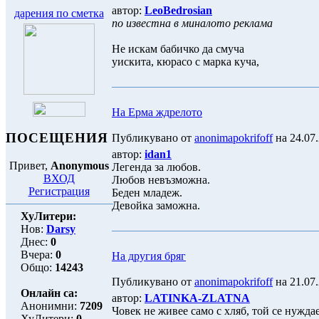
автор:
LeoBedrosian
дарения по сметка
по известна в миналото реклама
Не искам бабичко да смуча
уискита, кюрасо с марка куча,
На Ерма ждрелото
ПОСЕЩЕНИЯ
Публикувано от
anonimapokrifoff
на 24.07.
автор:
idan1
Привет,
Anonymous
Легенда за любов.
ВХОД
Любов невъзможна.
Регистрация
Беден младеж.
Девойка заможна.
ХуЛитери:
Нов:
Darsy
Днес:
0
Вчера:
0
На другия бряг
Общо:
14243
Публикувано от
anonimapokrifoff
на 21.07.
Онлайн са:
автор:
LATINKA-ZLATNA
Анонимни:
7209
Човек не живее само с хляб, той се нуждае
ХуЛитери:
0