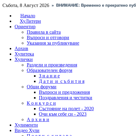
Събота, 8 Август 2026
»
ВНИМАНИЕ: Временно е прекратено пуб
Начало
ХуЛитери
Ориентир
Правила в сайта
Въпроси и отговори
Указания за публикуване
Архив
Хулитека
Хулички
Раздели и произведения
Образователен форум
З н а н и е
Д а т и и с ъ б и т и я
Общи форуми
Въпроси и предложения
Поздравления и честитки
К о н к у р с и
Състояние на полет - 2020
Очи към себе си - 2023
А р х и в и
Хулименти
Видео Хули
П о е т и с к и т а р а