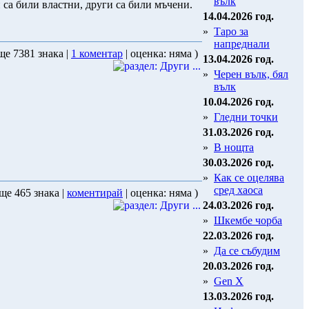
вълк
 са били властни, други са били мъчени.
14.04.2026 год.
»
Таро за
напреднали
ще 7381 знака |
1 коментар
| оценка: няма )
13.04.2026 год.
»
Черен вълк, бял
вълк
10.04.2026 год.
»
Гледни точки
31.03.2026 год.
»
В нощта
30.03.2026 год.
»
Как се оцелява
сред хаоса
ще 465 знака |
коментирай
| оценка: няма )
24.03.2026 год.
»
Шкембе чорба
22.03.2026 год.
»
Да се събудим
20.03.2026 год.
»
Gen X
13.03.2026 год.