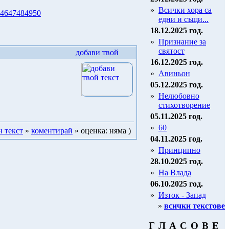
»
Всички хора са
46
47
48
49
50
едни и същи...
18.12.2025 год.
»
Признание за
святост
16.12.2025 год.
»
Авиньон
05.12.2025 год.
»
Нелюбовно
стихотворение
05.11.2025 год.
»
60
н текст
»
коментирай
» оценка: няма )
04.11.2025 год.
»
Принципно
28.10.2025 год.
»
На Влада
06.10.2025 год.
»
Изток - Запад
»
всички текстове
Г Л А С О В Е