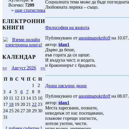
Социалната тема може да бъде погледната 
Всичко:
7209
Любовната лирика – също.
»
още статистика
ЕЛЕКТРОННИ
КНИГИ
Философия на живота
Публикувано от
anonimapokrifoff
на 10.07.
автор:
idan1
Дърво да беше,
във гората да си щеше.
КАЛЕНДАР
И въздуха чист, и водата,
и бракониерът с брадвата.
««
Август 2026
»»
П
В
С
Ч
П
С
Н
1
2
Дюни пясъчни дюни
3
4
5
6
7
8
9
Публикувано от
anonimapokrifoff
на 08.07.
10
11
12
13
14
15
16
автор:
idan1
17
18
19
20
21
22
23
Места харесвани, познати,
24
25
26
27
28
29
30
неведнъж от нас посещавани,
31
плажове горещи златисти,
хотели уютни, чисти.
[
добави събитие
]
игри водни, интересни,