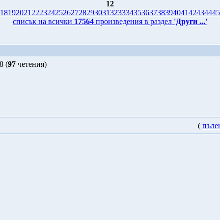
12
18
19
20
21
22
23
24
25
26
27
28
29
30
31
32
33
34
35
36
37
38
39
40
41
42
43
44
45
списък на всички
17564
произведения в раздел
'Други ...'
8 (
97
четения)
(
пъле