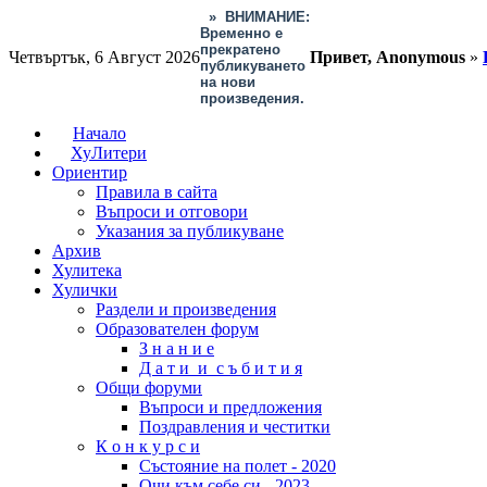
»
ВНИМАНИЕ:
Временно е
прекратено
Четвъртък, 6 Август 2026
Привет, Anonymous
»
публикуването
на нови
произведения.
Начало
ХуЛитери
Ориентир
Правила в сайта
Въпроси и отговори
Указания за публикуване
Архив
Хулитека
Хулички
Раздели и произведения
Образователен форум
З н а н и е
Д а т и и с ъ б и т и я
Общи форуми
Въпроси и предложения
Поздравления и честитки
К о н к у р с и
Състояние на полет - 2020
Очи към себе си - 2023