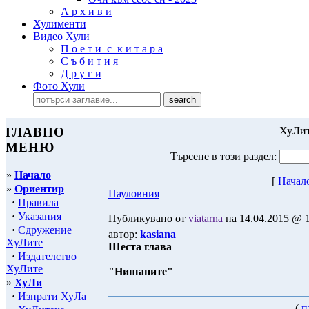
А р х и в и
Хулименти
Видео Хули
П о е т и с к и т а р а
С ъ б и т и я
Д р у г и
Фото Хули
ГЛАВНО
ХуЛит
МЕНЮ
Търсене в този раздел:
»
Начало
[
Начал
»
Ориентир
Пауловния
·
Правила
·
Указания
Публикувано от
viatarna
на 14.04.2015 @ 1
·
Сдружение
автор:
kasiana
ХуЛите
Шеста глава
·
Издателство
ХуЛите
"Нишаните"
»
ХуЛи
·
Изпрати ХуЛа
(
п