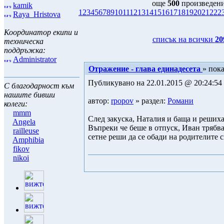
още
500
произведени
kamik
1
2
3
4
5
6
7
8
9
10
11
12
13
14
15
16
17
18
19
20
21
22
2
Raya_Hristova
Координатор екипи и
списък на всички
20
техническа
поддръжка:
Administrator
Отражение - глава единадесета
» пок
Публикувано на 22.01.2015 @ 20:24:54 
С благодарност към
нашите бивши
автор:
rpopov
» раздел:
Романи
колеги:
mmm
След закуска, Наталия и баща и решиха 
Angela
Въпреки че беше в отпуск, Иван трябва
railleuse
сетне реши да се обади на родителите с
Amphibia
fikov
nikoi