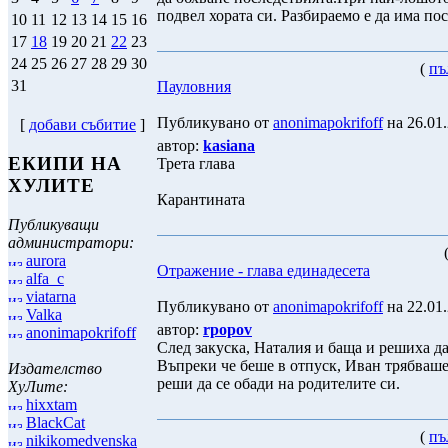
подвел хората си. Разбираемо е да има по
10
11
12
13
14
15
16
17
18
19
20
21
22
23
24
25
26
27
28
29
30
(
пъ
31
Пауловния
Публикувано от
anonimapokrifoff
на 26.01.
[
добави събитие
]
автор:
kasiana
ЕКИПИ НА
Трета глава
ХУЛИТЕ
Карантината
Публикуващи
администратори:
aurora
Отражение - глава единадесета
alfa_c
viatarna
Публикувано от
anonimapokrifoff
на 22.01.
Valka
автор:
rpopov
anonimapokrifoff
След закуска, Наталия и баща и решиха да
Въпреки че беше в отпуск, Иван трябваше
Издателство
реши да се обади на родителите си.
ХуЛите:
hixxtam
BlackCat
(
пъ
nikikomedvenska