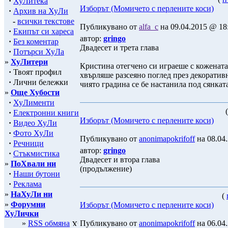
·
ХуЛитека
Изборът (Момичето с перлените коси)
·
Архив на ХуЛи
-
всички текстове
Публикувано от
alfa_c
на 09.04.2015 @ 18:
·
Екипът си хареса
автор:
gringo
·
Без коментар
Двадесет и трета глава
·
Потърси ХуЛа
»
ХуЛитери
Кристина отегчено си играеше с кожената
·
Твоят профил
хвърляше разсеяно поглед през декоратив
·
Лични бележки
чиято градина се бе настанила под сянката
»
Още Хубости
·
ХуЛименти
·
Електронни книги
Изборът (Момичето с перлените коси)
·
Видео ХуЛи
·
Фото ХуЛи
Публикувано от
anonimapokrifoff
на 08.04.
·
Речници
автор:
gringo
·
Стъкмистика
Двадесет и втора глава
»
ПоХвали ни
(продължение)
·
Наши бутони
·
Реклама
»
НаХуЛи ни
(
»
Форумни
Изборът (Момичето с перлените коси)
ХуЛички
»
RSS обмяна
Публикувано от
anonimapokrifoff
на 06.04.