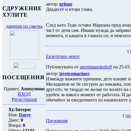
автор:
gringo
СДРУЖЕНИЕ
Двадесет и втора глава.
ХУЛИТЕ
След като Теди остави Мариана пред апар
дарения по сметка
част от деня сам. Имаше нужда да забрав
момента, и кашата в главата си, и неяснот
(
Екзотично ченге
Публикувано от
anonimapokrifoff
на 25.03.
автор:
tzvetcomarinov
ПОСЕЩЕНИЯ
Измежду важните причини, дето влияят н
Миладинов не бе сигурен до никаква, пон
Привет,
Anonymous
другото, че твърдо не желае по волята на 
ВХОД
удобен за някого момент от работата. И д
Регистрация
обичайно за ежедневието из нашенските 
ХуЛитери:
Нов:
Darsy
(
пъ
Днес:
0
Пауловния
Вчера:
0
Общо:
14243