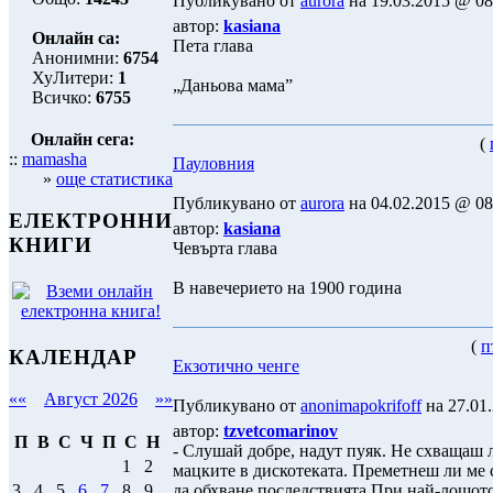
Публикувано от
aurora
на 19.03.2015 @ 08:
автор:
kasiana
Онлайн са:
Пета глава
Анонимни:
6754
ХуЛитери:
1
„Даньова мама”
Всичко:
6755
Онлайн сега:
(
::
mamasha
Пауловния
»
още статистика
Публикувано от
aurora
на 04.02.2015 @ 08:
ЕЛЕКТРОННИ
автор:
kasiana
КНИГИ
Чевърта глава
В навечерието на 1900 година
(
п
КАЛЕНДАР
Екзотично ченге
««
Август 2026
»»
Публикувано от
anonimapokrifoff
на 27.01.
автор:
tzvetcomarinov
П
В
С
Ч
П
С
Н
- Слушай добре, надут пуяк. Не схващаш л
1
2
мацките в дискотеката. Преметнеш ли ме
да обхване последствията.При най-лошото 
3
4
5
6
7
8
9