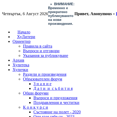
»
ВНИМАНИЕ:
Временно е
прекратено
Четвъртък, 6 Август 2026
Привет, Anonymous
»
публикуването
на нови
произведения.
Начало
ХуЛитери
Ориентир
Правила в сайта
Въпроси и отговори
Указания за публикуване
Архив
Хулитека
Хулички
Раздели и произведения
Образователен форум
З н а н и е
Д а т и и с ъ б и т и я
Общи форуми
Въпроси и предложения
Поздравления и честитки
К о н к у р с и
Състояние на полет - 2020
Очи към себе си - 2023