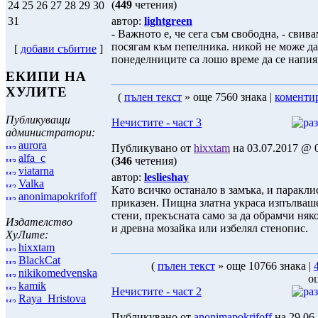
(
449
четения)
24
25
26
27
28
29
30
автор:
lightgreen
31
- Важното е, че сега съм свободна, - свив
посягам към пепелника. никой не може да
[
добави събитие
]
понеделниците са лошо време да се напия
ЕКИПИ НА
ХУЛИТЕ
(
пълен текст
» още 7560 знака |
коменти
Публикуващи
Нечистите - част 3
администратори:
aurora
Публикувано от
hixxtam
на 03.07.2017 @ 0
alfa_c
(
346
четения)
viatarna
автор:
leslieshay
Valka
Като всичко останало в замъка, и паракли
anonimapokrifoff
приказен. Пищна златна украса изпълваш
стени, прекъсната само за да обрамчи ня
Издателство
и древна мозайка или избелял стенопис.
ХуЛите:
hixxtam
BlackCat
(
пълен текст
» още 10766 знака |
nikikomedvenska
оц
kamik
Нечистите - част 2
Raya_Hristova
Публикувано от
anonimapokrifoff
на 29.06