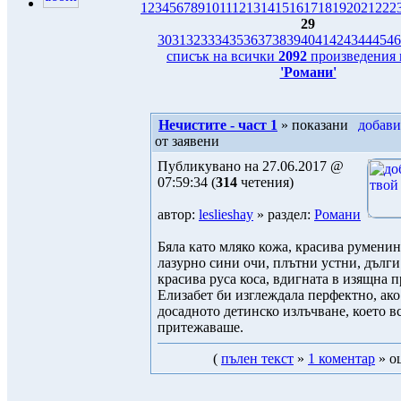
1
2
3
4
5
6
7
8
9
10
11
12
13
14
15
16
17
18
19
20
21
22
2
29
30
31
32
33
34
35
36
37
38
39
40
41
42
43
44
45
46
списък на всички
2092
произведения 
'Романи'
Нечистите - част 1
» показани
от заявени
Публикувано на 27.06.2017 @
07:59:34 (
314
четения)
автор:
leslieshay
» раздел:
Романи
Бяла като мляко кожа, красива руменин
лазурно сини очи, плътни устни, дълги
красива руса коса, вдигната в изящна п
Елизабет би изглеждала перфектно, ако
досадното детинско излъчване, което в
притежаваше.
(
пълен текст
»
1 коментар
» оц