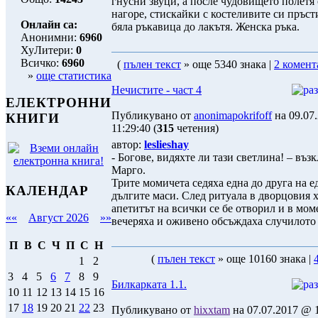
гнусни звуци, а после чудовището полетя
нагоре, стискайки с костеливите си пръст
Онлайн са:
бяла ръкавица до лакътя. Женска ръка.
Анонимни:
6960
ХуЛитери:
0
Всичко:
6960
(
пълен текст
» още 5340 знака |
2 комент
»
още статистика
Нечистите - част 4
ЕЛЕКТРОННИ
Публикувано от
anonimapokrifoff
на 09.07
КНИГИ
11:29:40 (
315
четения)
автор:
leslieshay
- Богове, видяхте ли тази светлина! – въз
Марго.
Трите момичета седяха една до друга на е
КАЛЕНДАР
дългите маси. След ритуала в дворцовия 
апетитът на всички се бе отворил и в мом
««
Август 2026
»»
вечеряха и оживено обсъждаха случилото 
П
В
С
Ч
П
С
Н
(
пълен текст
» още 10160 знака |
1
2
3
4
5
6
7
8
9
Билкарката 1.1.
10
11
12
13
14
15
16
17
18
19
20
21
22
23
Публикувано от
hixxtam
на 07.07.2017 @ 1