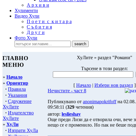
А р х и в и
Хулименти
Видео Хули
П о е т и с к и т а р а
С ъ б и т и я
Д р у г и
Фото Хули
ГЛАВНО
ХуЛите » раздел "Романи"
МЕНЮ
Търсене в този раздел:
»
Начало
»
Ориентир
[
Начало
|
Избeри нов раздел
]
·
Правила
Нечистите - част 8
·
Указания
·
Сдружение
Публикувано от
anonimapokrifoff
на 02.08
ХуЛите
09:58:11 (
329
четения)
·
Издателство
автор:
leslieshay
ХуЛите
Още преди Лизи да е отворила очи, вече з
»
ХуЛи
нещо се е променило. Но пак не беше под
·
Изпрати ХуЛа