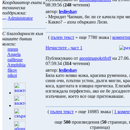
Координатор екипи и
08:39:56 (
248
четения)
техническа
автор:
leslieshay
поддръжка:
- Меридит Чапман, би ли се качила при м
Administrator
- Какво? – ахна объркано Лизи.
С благодарност към
(
пълен текст
» още 7780 знака |
коменти
нашите бивши
колеги:
Нечистите - част 1
mmm
Angela
Публикувано от
anonimapokrifoff
на 27.06
railleuse
07:59:34 (
314
четения)
Amphibia
fikov
автор:
leslieshay
nikoi
Бяла като мляко кожа, красива руменина, 
сини очи, плътни устни, дълги мигли, кра
коса, вдигната в изящна прическа. Елизаб
изглеждала перфектно, ако не бе досаднот
излъчване, което все още притежаваше.
(
пълен текст
» още 16985 знака |
1 комен
още
500
произведения (
50
страници,
страница)