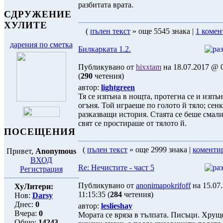
разбитата врата.
СДРУЖЕНИЕ
ХУЛИТЕ
(
пълен текст
» още 5545 знака |
1 комен
дарения по сметка
Билкарката 1.2.
Публикувано от
hixxtam
на 18.07.2017 @ 0
(
290
четения)
автор:
lightgreen
Тя се изпъна в нощта, протегна се и изпъ
огъня. Той играеше по голото й тяло; сен
разказващи история. Стаята се беше смали
свят се простираше от тялото й.
ПОСЕЩЕНИЯ
(
пълен текст
» още 2999 знака |
коменти
Привет,
Anonymous
ВХОД
Re: Нечистите - част 5
Регистрация
Публикувано от
anonimapokrifoff
на 15.07
ХуЛитери:
11:15:35 (
284
четения)
Нов:
Darsy
Днес:
0
автор:
leslieshay
Вчера:
0
Мората се вряза в тълпата. Писъци. Хрущ
Общо:
14243