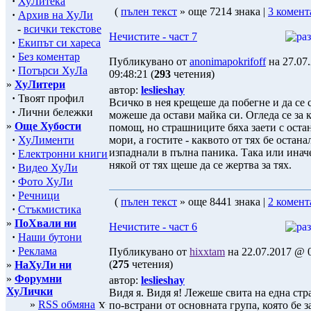
·
ХуЛитека
(
пълен текст
» още 7214 знака |
3 комент
·
Архив на ХуЛи
-
всички текстове
Нечистите - част 7
·
Екипът си хареса
·
Без коментар
Публикувано от
anonimapokrifoff
на 27.07
·
Потърси ХуЛа
09:48:21 (
293
четения)
»
ХуЛитери
автор:
leslieshay
·
Твоят профил
Всичко в нея крещеше да побегне и да се 
·
Лични бележки
можеше да остави майка си. Огледа се за к
»
Още Хубости
помощ, но страшниците бяха заети с оста
·
ХуЛименти
мори, а гостите - каквото от тях бе остана
изпаднали в пълна паника. Така или инач
·
Електронни книги
някой от тях щеше да се жертва за тях.
·
Видео ХуЛи
·
Фото ХуЛи
·
Речници
(
пълен текст
» още 8441 знака |
2 комент
·
Стъкмистика
»
ПоХвали ни
Нечистите - част 6
·
Наши бутони
·
Реклама
Публикувано от
hixxtam
на 22.07.2017 @ 0
(
275
четения)
»
НаХуЛи ни
»
Форумни
автор:
leslieshay
ХуЛички
Видя я. Видя я! Лежеше свита на една стр
»
RSS обмяна
по-встрани от основната група, която бе з