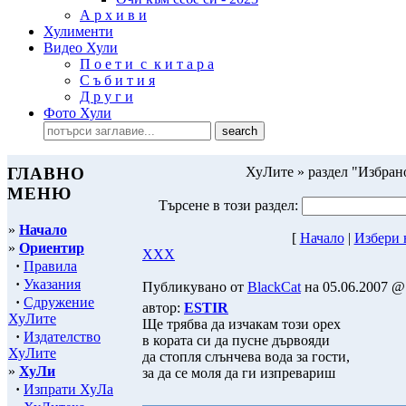
А р х и в и
Хулименти
Видео Хули
П о е т и с к и т а р а
С ъ б и т и я
Д р у г и
Фото Хули
ГЛАВНО
ХуЛите » раздел "Избран
МЕНЮ
Търсене в този раздел:
»
Начало
[
Начало
|
Избeри 
»
Ориентир
ХХХ
·
Правила
·
Указания
Публикувано от
BlackCat
на 05.06.2007 @ 
·
Сдружение
автор:
ESTIR
ХуЛите
Ще трябва да изчакам този орех
·
Издателство
в кората си да пусне дървояди
ХуЛите
да стопля слънчева вода за гости,
»
ХуЛи
за да се моля да ги изпревариш
·
Изпрати ХуЛа