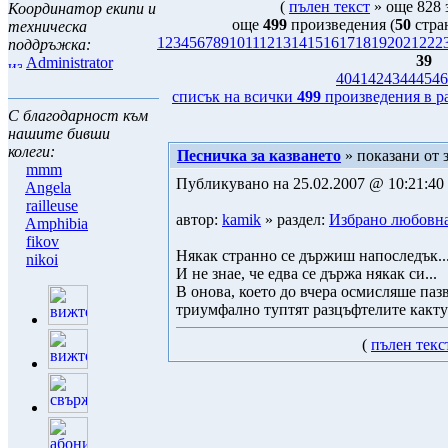
(
пълен текст
» още 828 
Координатор екипи и
още
499
произведения (
50
стра
техническа
1
2
3
4
5
6
7
8
9
10
11
12
13
14
15
16
17
18
19
20
21
22
2
поддръжка:
39
Administrator
40
41
42
43
44
45
46
списък на всички
499
произведения в р
С благодарност към
нашите бивши
колеги:
Песничка за казването
» показани от 
mmm
Публикувано на 25.02.2007 @ 10:21:40 
Angela
railleuse
автор:
kamik
» раздел:
Избрано любовн
Amphibia
fikov
Някак странно се държиш напоследък...
nikoi
И не знае, че едва се държа някак си...
В онова, което до вчера осмисляше пазв
триумфално туптят разцъфтелите какту
(
пълен текс