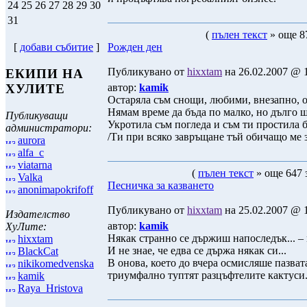
24
25
26
27
28
29
30
31
(
пълен текст
» още 87
Рожден ден
[
добави събитие
]
Публикувано от
hixxtam
на 26.02.2007 @ 1
ЕКИПИ НА
автор:
kamik
ХУЛИТЕ
Остаряла съм снощи, любими, внезапно, о
Нямам време да бъда по малко, но дълго 
Публикуващи
Укротила съм погледа и съм ти простила б
администратори:
/Ти при всяко завръщане тъй обичащо ме з
aurora
alfa_c
viatarna
(
пълен текст
» още 647 
Valka
Песничка за казването
anonimapokrifoff
Публикувано от
hixxtam
на 25.02.2007 @ 1
Издателство
автор:
kamik
ХуЛите:
Някак странно се държиш напоследък... – 
hixxtam
И не знае, че едва се държа някак си...
BlackCat
В онова, което до вчера осмисляше пазват
nikikomedvenska
триумфално туптят разцъфтелите кактуси
kamik
Raya_Hristova