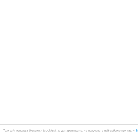
Този сайт използва бисквитки (cookies), за да гарантираме, че получавате най-доброто при нас. »
В