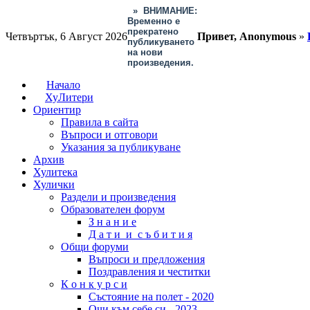
»
ВНИМАНИЕ:
Временно е
прекратено
Четвъртък, 6 Август 2026
Привет, Anonymous
»
публикуването
на нови
произведения.
Начало
ХуЛитери
Ориентир
Правила в сайта
Въпроси и отговори
Указания за публикуване
Архив
Хулитека
Хулички
Раздели и произведения
Образователен форум
З н а н и е
Д а т и и с ъ б и т и я
Общи форуми
Въпроси и предложения
Поздравления и честитки
К о н к у р с и
Състояние на полет - 2020
Очи към себе си - 2023