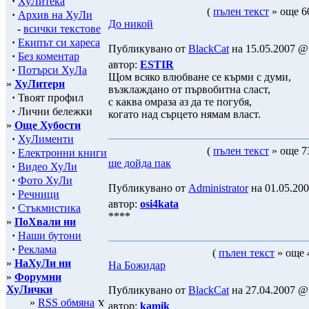
·
ХуЛитека
(
пълен текст
» още 60
·
Архив на ХуЛи
До никой
-
всички текстове
·
Екипът си хареса
Публикувано от
BlackCat
на 15.05.2007 @ 
·
Без коментар
автор:
ESTIR
·
Потърси ХуЛа
Щом всяко влюбване се кърми с думи,
»
ХуЛитери
възклаждано от първобитна сласт,
·
Твоят профил
с каква омраза аз да те погубя,
·
Лични бележки
когато над сърцето нямам власт.
»
Още Хубости
·
ХуЛименти
(
пълен текст
» още 73
·
Електронни книги
ще дойда пак
·
Видео ХуЛи
·
Фото ХуЛи
Публикувано от
Administrator
на 01.05.200
·
Речници
автор:
osi4kata
·
Стъкмистика
****
»
ПоХвали ни
·
Наши бутони
·
Реклама
(
пълен текст
» още 
»
НаХуЛи ни
На Божидар
»
Форумни
ХуЛички
Публикувано от
BlackCat
на 27.04.2007 @ 
»
RSS обмяна
автор:
kamik