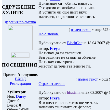
Признавам си - обичах наизуст.
СДРУЖЕНИЕ
Със догми от любимата си книга.
ХУЛИТЕ
И устните ми още имат вкус
мастилен, но до твоите не стигат.
дарения по сметка
(
пълен текст
» още 742 
Но е любов.
Публикувано от
BlackCat
на 18.04.2007 @ 
автор:
Freya
Не искам да си съвършен!
Безгрешните не стават за обичане.
Не искам симетрично
ПОСЕЩЕНИЯ
животът да тече във вените ти.
Привет,
Anonymous
ВХОД
(
пълен текст
» още 
Регистрация
Страх от летене
ХуЛитери:
Публикувано от
hixxtam
на 28.03.2007 @ 1
Нов:
Darsy
автор:
Freya
Днес:
0
Във шест и пет таксито ще ме чака,
Вчера:
0
запалило сънливите си фарове;
Общо:
14243