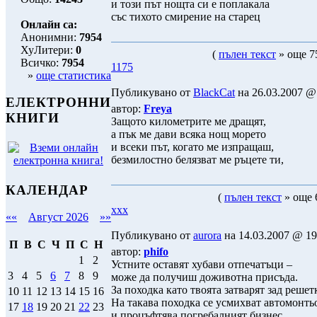
и този път нощта си е поплакала
със тихото смирение на старец
Онлайн са:
Анонимни:
7954
ХуЛитери:
0
(
пълен текст
» още 75
Всичко:
7954
1175
»
още статистика
Публикувано от
BlackCat
на 26.03.2007 @ 
ЕЛЕКТРОННИ
автор:
Freya
КНИГИ
Защото километрите ме дращят,
а пък ме дави всяка нощ морето
и всеки път, когато ме изпращаш,
безмилостно белязват ме ръцете ти,
КАЛЕНДАР
(
пълен текст
» още 
ххх
««
Август 2026
»»
Публикувано от
aurora
на 14.03.2007 @ 19:
П
В
С
Ч
П
С
Н
автор:
phifo
1
2
Устните оставят хубави отпечатъци –
3
4
5
6
7
8
9
може да получиш доживотна присъда.
За походка като твоята затварят зад решетк
10
11
12
13
14
15
16
На такава походка се усмихват автомонть
17
18
19
20
21
22
23
и процъфтява погребалният бизнес.