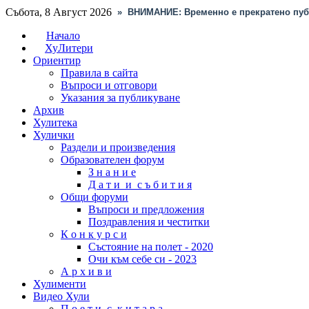
Събота, 8 Август 2026
»
ВНИМАНИЕ: Временно е прекратено пуб
Начало
ХуЛитери
Ориентир
Правила в сайта
Въпроси и отговори
Указания за публикуване
Архив
Хулитека
Хулички
Раздели и произведения
Образователен форум
З н а н и е
Д а т и и с ъ б и т и я
Общи форуми
Въпроси и предложения
Поздравления и честитки
К о н к у р с и
Състояние на полет - 2020
Очи към себе си - 2023
А р х и в и
Хулименти
Видео Хули
П о е т и с к и т а р а