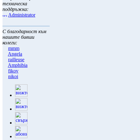
техническа
поддръжка:
Administrator
С благодарност към
нашите бивши
колеги:
mmm
Angela
railleuse
Amphibia
fikov
nikoi