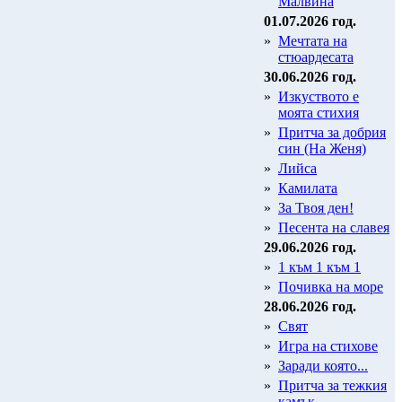
Малвина
01.07.2026 год.
»
Мечтата на
стюардесата
30.06.2026 год.
»
Изкуството е
моята стихия
»
Притча за добрия
син (На Женя)
»
Лийса
»
Камилата
»
За Твоя ден!
»
Песента на славея
29.06.2026 год.
»
1 към 1 към 1
»
Почивка на море
28.06.2026 год.
»
Свят
»
Игра на стихове
»
Заради която...
»
Притча за тежкия
камък