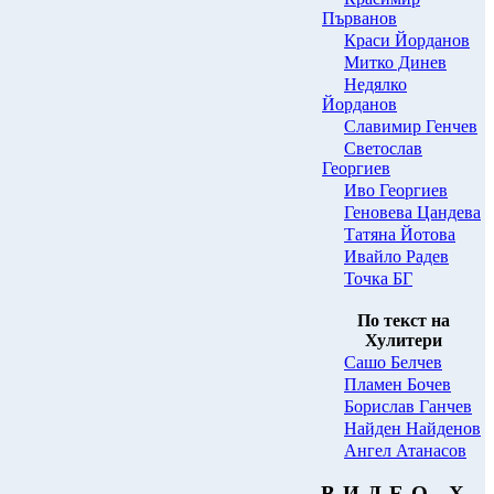
Първанов
Краси Йорданов
Митко Динев
Нeдялко
Йорданов
Славимир Генчев
Светослав
Георгиев
Иво Георгиев
Геновева Цандева
Татяна Йотова
Ивайло Радев
Точка БГ
По текст на
Хулитери
Сашо Белчев
Пламен Бочев
Борислав Ганчев
Найден Найденов
Ангел Атанасов
В И Д Е О Х