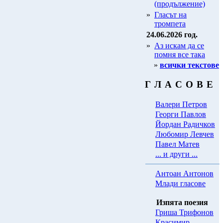
(продължение)
»
Гласът на
тромпета
24.06.2026 год.
»
Аз искам да се
помня все така
»
всички текстове
Г Л А С О В Е
Валери Петров
Георги Павлов
Йордан Радичков
Любомир Левчев
Павел Матев
... и други ...
Антоан Антонов
Млади гласове
Изпята поезия
Гриша Трифонов
Красимир