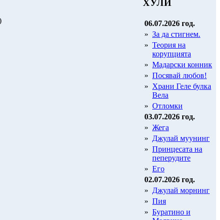
ХУЛИ
)
06.07.2026 год.
»
За да стигнем.
»
Теория на
корупцията
»
Мадарски конник
»
Посявай любов!
»
Храни Геле булка
Вела
»
Отломки
03.07.2026 год.
»
Жега
»
Джулай муунинг
»
Принцесата на
пеперудите
»
Его
02.07.2026 год.
»
Джулай морнинг
»
Пия
»
Буратино и