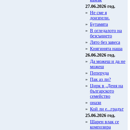
27.06.2026 год.
»
Не сме я
доизпели.
»
Бутамята
»
В огледалото на
безсънието
»
Лято без завеса
»
Княгинята наша
26.06.2026 год.
»
Да можеш и да не
можеш
»
Пеперуда
»
Пак аз ли?
»
Цирк в „Деня на
българското
семейство
»
онази
»
Кой ли е...градът
25.06.2026 год.
»
Шарен влак се
композира