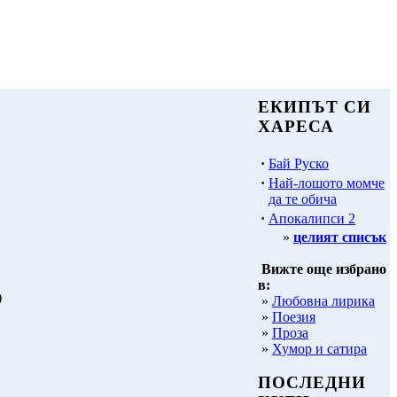
ЕКИПЪТ СИ
ХАРЕСА
·
Бай Руско
·
Най-лошото момче
да те обича
·
Апокалипси 2
»
целият списък
Вижте още избрано
в:
)
»
Любовна лирика
»
Поезия
»
Проза
»
Хумор и сатира
ПОСЛЕДНИ