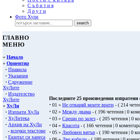
С ъ б и т и я
Д р у г и
Фото Хули
ГЛАВНО
МЕНЮ
»
Начало
»
Ориентир
·
Правила
·
Указания
·
Сдружение
ХуЛите
·
Издателство
Последните 25 произведения изпратени от
ХуЛите
·
01 »
Не отваряй моите врати
- ( 214 чете
»
ХуЛи
·
02 »
Между двама
- ( 196 четения | 0 ком
·
Изпрати ХуЛа
·
·
ХуЛитека
03 »
Срещи по залез
- ( 205 четения | 0 к
·
Архив на ХуЛи
·
04 »
Красота
- ( 166 четения | 0 коментара
-
всички текстове
·
05 »
Любовен вятър
- ( 190 четения | 0 к
·
Екипът си хареса
·
06 »
Две кобили
- ( 180 четения | 0 комен