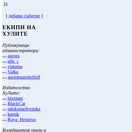
31
[
добави събитие
]
ЕКИПИ НА
ХУЛИТЕ
Публикуващи
администратори:
aurora
alfa_c
viatarna
Valka
anonimapokrifoff
Издателство
ХуЛите:
hixxtam
BlackCat
nikikomedvenska
kamik
Raya_Hristova
Координатор екипи и