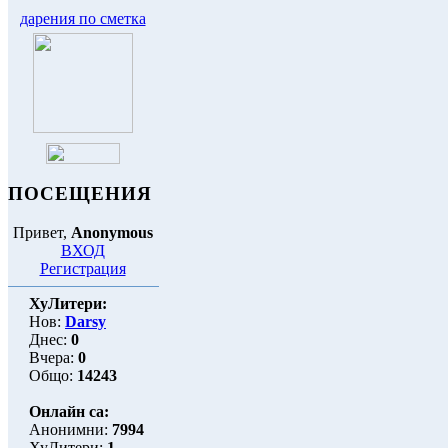
дарения по сметка
ПОСЕЩЕНИЯ
Привет,
Anonymous
ВХОД
Регистрация
ХуЛитери:
Нов:
Darsy
Днес:
0
Вчера:
0
Общо:
14243
Онлайн са:
Анонимни:
7994
ХуЛитери:
1