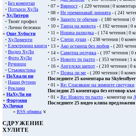
·
Без коментар
·
07 »
Вярност
- ( 229 четения | 0 коментара
·
Потърси ХуЛа
·
08 »
Не преминавай линията
- ( 241 чете
»
ХуЛитери
·
09 »
Защото те обичам
- ( 180 четения | 0
·
Твоят профил
·
10 »
Танца на живота
- ( 192 четения | 0 
·
Лични бележки
·
11 »
Нощна разходка
- ( 174 четения | 0 к
»
Още Хубости
·
12 »
Слепи души
- ( 238 четения | 0 коме
·
ХуЛименти
·
·
Електронни книги
13 »
Ако останеш без любов
- ( 203 четен
·
Видео ХуЛи
·
14 »
Самотна целувка
- ( 197 четения | 0
·
Фото ХуЛи
·
15 »
Новото ти палто
- ( 353 четения | 1 
·
Речници
·
16 »
Ангелски шепот
- ( 210 четения | 0 
·
Стъкмистика
·
17 »
Позна ли ме
- ( 200 четения | 0 комен
»
ПоХвали ни
Последните 25 коментара на Skylessflyer
·
Наши бутони
·
01 »
Re: Спасяване на зимните светулки
·
Реклама
Последни 25 коментара без отговор към п
»
НаХуЛи ни
·
01 »
Re: Новото ти палто
- коментар на
A
»
Форумни
Последните 25 видео клипа предложени от
ХуЛички
»
RSS обмяна
СДРУЖЕНИЕ
ХУЛИТЕ