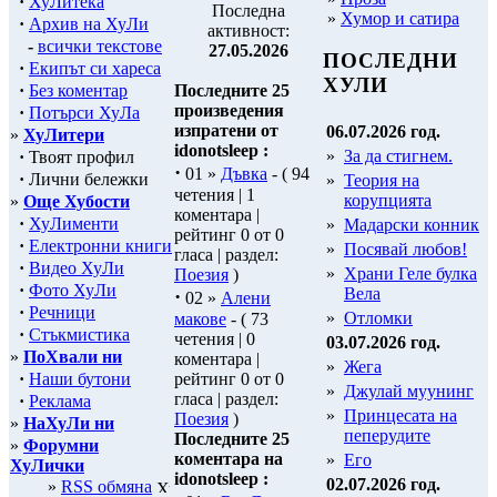
·
ХуЛитека
Последна
»
Хумор и сатира
·
Архив на ХуЛи
активност:
-
всички текстове
27.05.2026
ПОСЛЕДНИ
·
Екипът си хареса
ХУЛИ
·
Без коментар
Последните 25
произведения
·
Потърси ХуЛа
изпратени от
06.07.2026 год.
»
ХуЛитери
idonotsleep :
»
За да стигнем.
·
Твоят профил
·
01 »
Дъвка
- ( 94
·
Лични бележки
»
Теория на
четения | 1
корупцията
»
Още Хубости
коментара |
·
ХуЛименти
»
Мадарски конник
рейтинг 0 от 0
·
Електронни книги
»
Посявай любов!
гласа | раздел:
·
Видео ХуЛи
»
Храни Геле булка
Поезия
)
·
Фото ХуЛи
Вела
·
02 »
Алени
·
Речници
»
Отломки
макове
- ( 73
·
Стъкмистика
четения | 0
03.07.2026 год.
»
ПоХвали ни
коментара |
»
Жега
·
Наши бутони
рейтинг 0 от 0
»
Джулай муунинг
гласа | раздел:
·
Реклама
»
Принцесата на
Поезия
)
»
НаХуЛи ни
пеперудите
Последните 25
»
Форумни
коментара на
»
Его
ХуЛички
idonotsleep :
02.07.2026 год.
»
RSS обмяна