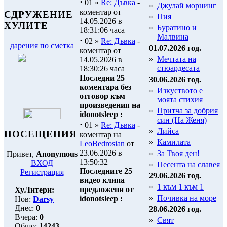
·
01 »
Re: Дъвка
-
»
Джулай морнинг
коментар от
СДРУЖЕНИЕ
»
Пия
14.05.2026 в
ХУЛИТЕ
»
Буратино и
18:31:06 часа
Малвина
·
02 »
Re: Дъвка
-
дарения по сметка
01.07.2026 год.
коментар от
»
Мечтата на
14.05.2026 в
стюардесата
18:30:26 часа
Последни 25
30.06.2026 год.
коментара без
»
Изкуството е
отговор към
моята стихия
произведения на
»
Притча за добрия
idonotsleep :
син (На Женя)
·
01 »
Re: Дъвка
-
»
Лийса
ПОСЕЩЕНИЯ
коментар на
»
Камилата
LeoBedrosian
от
23.06.2026 в
»
За Твоя ден!
Привет,
Anonymous
13:50:32
ВХОД
»
Песента на славея
Последните 25
Регистрация
29.06.2026 год.
видео клипа
»
1 към 1 към 1
предложени от
ХуЛитери:
»
Почивка на море
idonotsleep :
Нов:
Darsy
Днес:
0
28.06.2026 год.
Вчера:
0
»
Свят
Общо:
14243