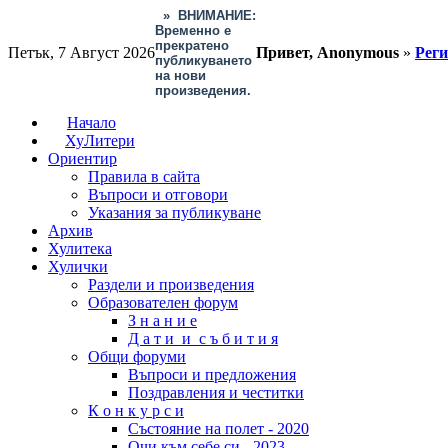
»
ВНИМАНИЕ:
Временно е
прекратено
Петък, 7 Август 2026
Привет, Anonymous
»
Рег
публикуването
на нови
произведения.
Начало
ХуЛитери
Ориентир
Правила в сайта
Въпроси и отговори
Указания за публикуване
Архив
Хулитека
Хулички
Раздели и произведения
Образователен форум
З н а н и е
Д а т и и с ъ б и т и я
Общи форуми
Въпроси и предложения
Поздравления и честитки
К о н к у р с и
Състояние на полет - 2020
Очи към себе си - 2023