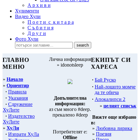
А р х и в и
Хулименти
Видео Хули
П о е т и с к и т а р а
С ъ б и т и я
Д р у г и
Фото Хули
ГЛАВНО
Лична информация
ЕКИПЪТ СИ
» idonotsleep
МЕНЮ
ХАРЕСА
»
Начало
·
Бай Руско
»
Ориентир
·
Най-лошото момче
·
Правила
да те обича
·
Указания
Допълнителна
·
Апокалипси 2
информация:
·
Сдружение
»
целият списък
аз съм много #deep.
ХуЛите
прекалено #deep
·
Издателство
Вижте още избрано
ХуЛите
в:
»
ХуЛи
»
Любовна лирика
Потребителят е:
»
Поезия
·
Изпрати ХуЛа
Offline
»
Проза