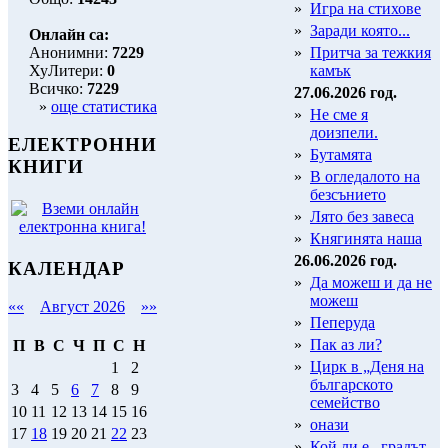
»
Игра на стихове
»
Заради която...
Онлайн са:
Анонимни:
7229
»
Притча за тежкия
ХуЛитери:
0
камък
Всичко:
7229
27.06.2026 год.
»
още статистика
»
Не сме я
доизпели.
ЕЛЕКТРОННИ
»
Бутамята
КНИГИ
»
В огледалото на
безсънието
»
Лято без завеса
»
Княгинята наша
26.06.2026 год.
КАЛЕНДАР
»
Да можеш и да не
можеш
««
Август 2026
»»
»
Пеперуда
»
Пак аз ли?
П
В
С
Ч
П
С
Н
»
Цирк в „Деня на
1
2
българското
3
4
5
6
7
8
9
семейство
10
11
12
13
14
15
16
»
онази
17
18
19
20
21
22
23
»
Кой ли е...градът