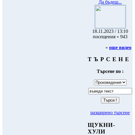
Да бъдеш...
18.11.2023 / 13:10
посещения » 943
»
още видео
Т Ъ Р С Е Н Е
Търсене по :
разширено търсене
ЩУКНИ-
ХУЛИ