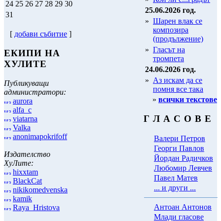
24
25
26
27
28
29
30
25.06.2026 год.
31
»
Шарен влак се
композира
[
добави събитие
]
(продължение)
»
Гласът на
ЕКИПИ НА
тромпета
ХУЛИТЕ
24.06.2026 год.
»
Аз искам да се
Публикуващи
помня все така
администратори:
»
всички текстове
aurora
alfa_c
Г Л А С О В Е
viatarna
Valka
anonimapokrifoff
Валери Петров
Георги Павлов
Издателство
Йордан Радичков
ХуЛите:
Любомир Левчев
hixxtam
Павел Матев
BlackCat
... и други ...
nikikomedvenska
kamik
Антоан Антонов
Raya_Hristova
Млади гласове