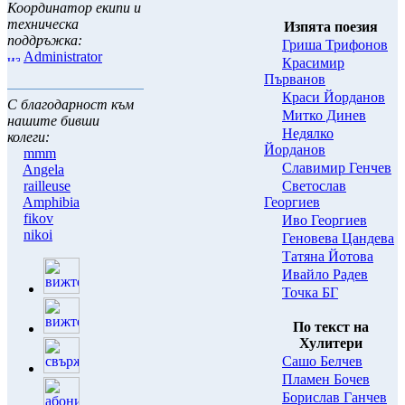
Координатор екипи и
техническа
Изпята поезия
поддръжка:
Гриша Трифонов
Administrator
Красимир
Първанов
Краси Йорданов
С благодарност към
Митко Динев
нашите бивши
Нeдялко
колеги:
Йорданов
mmm
Славимир Генчев
Angela
Светослав
railleuse
Георгиев
Amphibia
fikov
Иво Георгиев
nikoi
Геновева Цандева
Татяна Йотова
Ивайло Радев
Точка БГ
По текст на
Хулитери
Сашо Белчев
Пламен Бочев
Борислав Ганчев