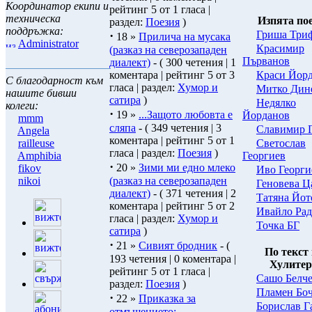
Координатор екипи и
рейтинг 5 от 1 гласа |
техническа
Изпята по
раздел:
Поезия
)
поддръжка:
Гриша Три
·
18 »
Прилича на мусака
Administrator
Красимир
(разказ на северозападен
Първанов
диалект)
- ( 300 четения | 1
Краси Йор
коментара | рейтинг 5 от 3
С благодарност към
гласа | раздел:
Хумор и
Митко Дин
нашите бивши
сатира
)
Нeдялко
колеги:
·
19 »
...Защото любовта е
Йорданов
mmm
сляпа
- ( 349 четения | 3
Славимир 
Angela
коментара | рейтинг 5 от 1
Светослав
railleuse
гласа | раздел:
Поезия
)
Георгиев
Amphibia
·
20 »
Зими ми едно млеко
fikov
Иво Георги
nikoi
(разказ на северозападен
Геновева Ц
диалект)
- ( 371 четения | 2
Татяна Йот
коментара | рейтинг 5 от 2
Ивайло Рад
гласа | раздел:
Хумор и
Точка БГ
сатира
)
·
21 »
Сивият бродник
- (
По текст
193 четения | 0 коментара |
Хулитер
рейтинг 5 от 1 гласа |
Сашо Белч
раздел:
Поезия
)
Пламен Бо
·
22 »
Приказка за
Борислав Г
отмъщението: