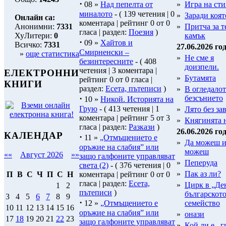
·
08 »
Над пепелта от
»
Игра на сти
миналото
- ( 139 четения | 0
»
Заради която
Онлайн са:
коментара | рейтинг 0 от 0
Анонимни:
7331
»
Притча за 
гласа | раздел:
Поезия
)
ХуЛитери:
0
камък
·
09 »
Хайтов и
Всичко:
7331
27.06.2026 год
Смирненски –
»
още статистика
»
Не сме я
безинтересните
- ( 408
доизпели.
четения | 3 коментара |
ЕЛЕКТРОННИ
»
Бутамята
рейтинг 0 от 0 гласа |
КНИГИ
раздел:
Есета, пътеписи
)
»
В огледалот
·
безсънието
10 »
Никой. Историята на
Грую
- ( 413 четения | 1
»
Лято без за
коментара | рейтинг 5 от 3
»
Княгинята 
гласа | раздел:
Разкази
)
26.06.2026 год
КАЛЕНДАР
·
11 »
„Отмъщението е
»
Да можеш и
оръжие на слабия” или
можеш
««
Август 2026
»»
защо галфоните управляват
»
Пеперуда
света (2)
- ( 376 четения | 0
»
Пак аз ли?
коментара | рейтинг 0 от 0
П
В
С
Ч
П
С
Н
гласа | раздел:
Есета,
»
Цирк в „Де
1
2
пътеписи
)
българскот
3
4
5
6
7
8
9
·
12 »
„Отмъщението е
семейство
10
11
12
13
14
15
16
оръжие на слабия” или
»
онази
17
18
19
20
21
22
23
защо галфоните управляват
»
Кой ли е...г