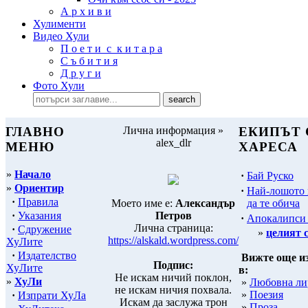
А р х и в и
Хулименти
Видео Хули
П о е т и с к и т а р а
С ъ б и т и я
Д р у г и
Фото Хули
ГЛАВНО
Лична информация »
ЕКИПЪТ 
alex_dlr
МЕНЮ
ХАРЕСА
»
Начало
·
Бай Руско
»
Ориентир
·
Най-лошото
·
Правила
да те обича
Моето име е:
Александър
·
Указания
Петров
·
Апокалипси
Лична страница:
·
Сдружение
»
целият 
https://alskald.wordpress.com/
ХуЛите
·
Издателство
Вижте още и
Подпис:
ХуЛите
в:
Не искам ничий поклон,
»
ХуЛи
»
Любовна ли
не искам ничия похвала.
»
Поезия
·
Изпрати ХуЛа
Искам да заслужа трон
»
Проза