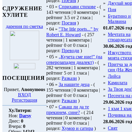
раздел:
Поезия
)
»
Джулай мо
·
03 »
Сприхави стихове
- (
СДРУЖЕНИЕ
»
Пия
143 четения | 0 коментара |
ХУЛИТЕ
»
Буратино и
рейтинг 3.5 от 2 гласа |
Малвина
раздел:
Поезия
)
дарения по сметка
01.07.2026 год
·
04 »
"The litle poets..." by
»
Мечтата на
Robert E. Howard
- ( 257
стюардесат
четения | 1 коментара |
рейтинг 0 от 0 гласа |
30.06.2026 год
раздел:
Преводи
)
»
Изкуството
·
05 »
„Кучета сме ние!” (на
моята стих
северозападен диалект)
- (
»
Притча за 
282 четения | 1 коментара |
син (На Же
рейтинг 5 от 1 гласа |
»
Лийса
ПОСЕЩЕНИЯ
раздел:
Разкази
)
»
Камилата
·
06 »
За нашите деца
- (
»
За Твоя ден
Привет,
Anonymous
155 четения | 0 коментара |
ВХОД
рейтинг 0 от 0 гласа |
»
Песента на 
Регистрация
раздел:
Разкази
)
29.06.2026 год
·
07 »
Сакаш ли да те
»
1 към 1 към
ХуЛитери:
прекинем, сине?
- ( 214
»
Почивка на
Нов:
Darsy
четения | 0 коментара |
Днес:
0
28.06.2026 год
рейтинг 0 от 0 гласа |
Вчера:
0
»
Свят
раздел:
Хумор и сатира
)
Общо:
14243