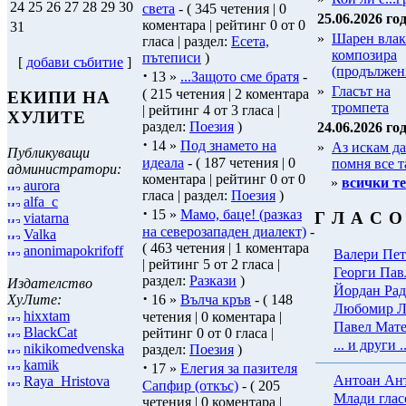
24
25
26
27
28
29
30
света
- ( 345 четения | 0
25.06.2026 год
коментара | рейтинг 0 от 0
31
»
Шарен влак
гласа | раздел:
Есета,
композира
пътеписи
)
[
добави събитие
]
(продължен
·
13 »
...Защото сме братя
-
»
Гласът на
( 215 четения | 2 коментара
ЕКИПИ НА
тромпета
| рейтинг 4 от 3 гласа |
ХУЛИТЕ
раздел:
Поезия
)
24.06.2026 год
·
14 »
Под знамето на
»
Аз искам да
Публикуващи
идеала
- ( 187 четения | 0
помня все т
администратори:
коментара | рейтинг 0 от 0
»
всички т
aurora
гласа | раздел:
Поезия
)
alfa_c
·
15 »
Мамо, баце! (разказ
Г Л А С О
viatarna
на северозападен диалект)
-
Valka
( 463 четения | 1 коментара
anonimapokrifoff
Валери Пет
| рейтинг 5 от 2 гласа |
Георги Пав
раздел:
Разкази
)
Издателство
Йордан Рад
·
ХуЛите:
16 »
Вълча кръв
- ( 148
Любомир Л
hixxtam
четения | 0 коментара |
Павел Мат
BlackCat
рейтинг 0 от 0 гласа |
... и други ..
nikikomedvenska
раздел:
Поезия
)
kamik
·
17 »
Елегия за пазителя
Антоан Ан
Raya_Hristova
Сапфир (откъс)
- ( 205
Млади глас
четения | 0 коментара |