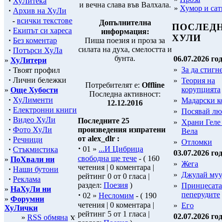
·
ХуЛитека
и вечна слава във Валхала.
»
Хумор и сат
·
Архив на ХуЛи
-
всички текстове
Допълнителна
ПОСЛЕД
·
Екипът си хареса
информация:
ХУЛИ
·
Без коментар
Пиша поезия и проза за
силата на духа, смелостта и
·
Потърси ХуЛа
бунта.
06.07.2026 год
»
ХуЛитери
»
За да стигн
·
Твоят профил
·
Лични бележки
»
Теория на
Потребителят е:
Offline
корупцията
»
Още Хубости
Последна активност:
·
ХуЛименти
»
Мадарски к
12.12.2016
·
Електронни книги
»
Посявай лю
·
Видео ХуЛи
Последните 25
»
Храни Геле
·
Фото ХуЛи
произведения изпратени
Вела
от alex_dlr :
·
Речници
»
Отломки
·
01 »
...И Цибрица
·
Стъкмистика
03.07.2026 год
свободна ще тече
- ( 160
»
ПоХвали ни
»
Жега
четения | 0 коментара |
·
Наши бутони
»
Джулай му
рейтинг 0 от 0 гласа |
·
Реклама
раздел:
Поезия
)
»
Принцесата
»
НаХуЛи ни
·
пеперудите
02 »
Несломим
- ( 190
»
Форумни
четения | 0 коментара |
»
Его
ХуЛички
рейтинг 5 от 1 гласа |
02.07.2026 год
»
RSS обмяна