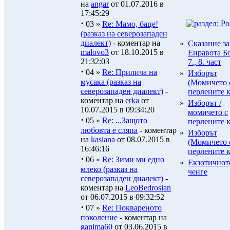
на
angar
от 01.07.2016 в
17:45:29
·
03 »
Re: Мамо, баце!
(разказ на северозападен
диалект)
- коментар на
»
Сказание за
malovo3
от 18.10.2015 в
Енравота Бо
21:32:03
7., 8. част
·
04 »
Re: Прилича на
»
Изборът
мусака (разказ на
(Момичето 
северозападен диалект)
-
перлените к
коментар на
erka
от
»
Изборът /
10.07.2015 в 09:34:20
момичето с
·
05 »
Re: ...Защото
перлените к
любовта е сляпа
- коментар
»
Изборът
на
kasiana
от 08.07.2015 в
(Момичето 
16:46:16
перлените к
·
06 »
Re: Зими ми едно
»
Екзотичнот
млеко (разказ на
ченге
северозападен диалект)
-
коментар на
LeoBedrosian
от 06.07.2015 в 09:32:52
·
07 »
Re: Поквареното
поколение
- коментар на
ganima60
от 03.06.2015 в