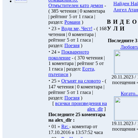
Найден На
Отмъстителен като демон
-
Ангел Атан
( 385 четения | 0 коментара
| рейтинг 5 от 1 гласа |
В И Д Е 
раздел:
Романи
)
·
У Л И
23 »
Води ме, Чест!
- ( 168
четения | 0 коментара |
рейтинг 5 от 1 гласа |
Последните 3
раздел:
Поезия
)
Любовт
·
24 »
Поквареното
поколение
- ( 370 четения |
1 коментара | рейтинг 5 от
1 гласа | раздел:
Есета,
пътеписи
)
20.11.2023 / 
·
25 »
Огънят на словото
- (
посещения 
147 четения | 0 коментара |
рейтинг 5 от 1 гласа |
Когато..
раздел:
Поезия
)
[
всички произведения на
alex_dlr
]
Последните 25 коментара
на alex_dlr :
19.11.2023 / 
·
01 »
Re:
- коментар от
посещения 
17.10.2016 в 13:57:52 часа