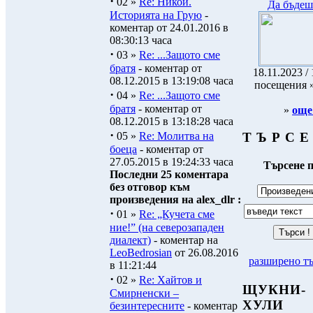
·
02 »
Re: Никой.
Да бъдеш.
Историята на Грую
-
коментар от 24.01.2016 в
08:30:13 часа
·
03 »
Re: ...Защото сме
братя
- коментар от
18.11.2023 / 
08.12.2015 в 13:19:08 часа
посещения 
·
04 »
Re: ...Защото сме
братя
- коментар от
»
още
08.12.2015 в 13:18:28 часа
·
Т Ъ Р С Е
05 »
Re: Молитва на
боеца
- коментар от
27.05.2015 в 19:24:33 часа
Търсене п
Последни 25 коментара
без отговор към
произведения на alex_dlr :
·
01 »
Re: „Кучета сме
ние!” (на северозападен
диалект)
- коментар на
LeoBedrosian
от 26.08.2016
разширено т
в 11:21:44
·
02 »
Re: Хайтов и
ЩУКНИ-
Смирненски –
ХУЛИ
безинтересните
- коментар