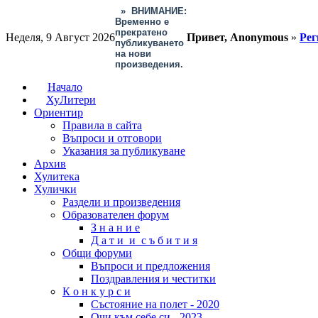
»
ВНИМАНИЕ:
Временно е
прекратено
Неделя, 9 Август 2026
Привет, Anonymous
»
Рег
публикуването
на нови
произведения.
Начало
ХуЛитери
Ориентир
Правила в сайта
Въпроси и отговори
Указания за публикуване
Архив
Хулитека
Хулички
Раздели и произведения
Образователен форум
З н а н и е
Д а т и и с ъ б и т и я
Общи форуми
Въпроси и предложения
Поздравления и честитки
К о н к у р с и
Състояние на полет - 2020
Очи към себе си - 2023