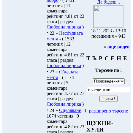
добро
- ( 1451
Да бъдеш...
четения | 11
коментара |
рейтинг 4.81 от 22
гласа | раздел:
Любовна лирика
)
18.11.2023 / 13:10
·
22 »
Несбъдната
посещения » 943
мечта
- ( 1533
четения | 12
»
още видео
коментара |
рейтинг 4.81 от 22
Т Ъ Р С Е Н Е
гласа | раздел:
Любовна лирика
)
Търсене по :
·
23 »
Сбъдната
мечта
- ( 1174
четения | 5
коментара |
рейтинг 4.77 от 27
гласа | раздел:
Любовна лирика
)
·
24 »
Оцеляване
- (
разширено търсене
1074 четения | 9
коментара |
ЩУКНИ-
рейтинг 4.82 от 23
ХУЛИ
гласа | раздел: