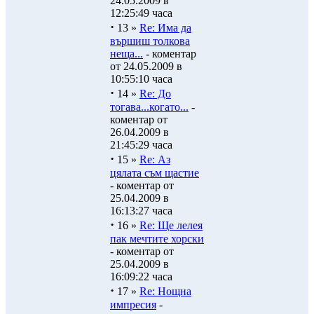
24.05.2009 в
12:25:49 часа
·
13 »
Re: Има да
вършиш толкова
неща...
- коментар
от 24.05.2009 в
10:55:10 часа
·
14 »
Re: До
тогава...когато...
-
коментар от
26.04.2009 в
21:45:29 часа
·
15 »
Re: Аз
цялата съм щастие
- коментар от
25.04.2009 в
16:13:27 часа
·
16 »
Re: Ще лелея
пак мечтите хорски
- коментар от
25.04.2009 в
16:09:22 часа
·
17 »
Re: Нощна
импресия
-