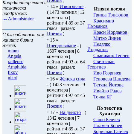
Поезия
)
Координатор екипи и
·
14 »
Извисяване
-
техническа
Изпята поезия
( 1473 четения | 12
поддръжка:
Гриша Трифонов
коментара |
Administrator
Красимир
рейтинг 4.89 от 37
Първанов
гласа | раздел:
Краси Йорданов
Поезия
)
С благодарност към
Митко Динев
·
нашите бивши
15 »
Нeдялко
колеги:
Преодоляване
- (
Йорданов
mmm
1607 четения | 8
Славимир Генчев
Angela
коментара |
Светослав
railleuse
рейтинг 4.93 от 64
Георгиев
Amphibia
гласа | раздел:
fikov
Поезия
)
Иво Георгиев
nikoi
·
Геновева Цандева
16 »
Женска сила
- ( 1423 четения | 9
Татяна Йотова
коментара |
Ивайло Радев
рейтинг 4.97 от 45
Точка БГ
гласа | раздел:
Поезия
)
По текст на
·
17 »
На дъното
- (
Хулитери
1342 четения | 7
Сашо Белчев
коментара |
Пламен Бочев
рейтинг 4.89 от 37
Борислав Ганчев