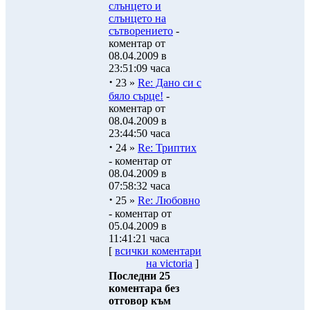
слънцето и
слънцето на
сътворението
-
коментар от
08.04.2009 в
23:51:09 часа
·
23 »
Re: Дано си с
бяло сърце!
-
коментар от
08.04.2009 в
23:44:50 часа
·
24 »
Re: Триптих
- коментар от
08.04.2009 в
07:58:32 часа
·
25 »
Re: Любовно
- коментар от
05.04.2009 в
11:41:21 часа
[
всички коментари
на victoria
]
Последни 25
коментара без
отговор към