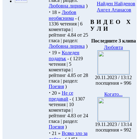
гласа | раздел:
Найден Найденов
Любовна лирика
)
Ангел Атанасов
·
18 »
Любов
необяснима
- (
В И Д Е О Х
1336 четения | 6
У Л И
коментара |
рейтинг 4.84 от 25
гласа | раздел:
Последните 3 клипа
Любовна лирика
)
Любовта
·
19 »
Коледен
подарък
- ( 1219
четения | 5
коментара |
рейтинг 4.85 от 28
20.11.2023 / 13:12
гласа | раздел:
посещения » 996
Поезия
)
·
20 »
Не се
Когато...
предавай
- ( 1307
четения | 10
коментара |
рейтинг 4.83 от 24
гласа | раздел:
19.11.2023 / 13:14
Поезия
)
посещения » 992
·
21 »
Всяко зло за