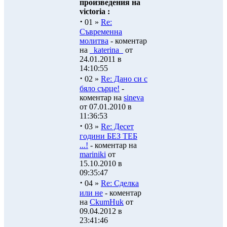
произведения на
victoria :
·
01 »
Re:
Съвременна
молитва
- коментар
на
_katerina_
от
24.01.2011 в
14:10:55
·
02 »
Re: Дано си с
бяло сърце!
-
коментар на
sineva
от 07.01.2010 в
11:36:53
·
03 »
Re: Десет
години БЕЗ ТЕБ
...!
- коментар на
mariniki
от
15.10.2010 в
09:35:47
·
04 »
Re: Сделка
или не
- коментар
на
CkumHuk
от
09.04.2012 в
23:41:46