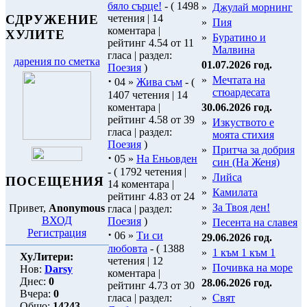
бяло сърце!
- ( 1498
»
Джулай морнинг
четения | 14
СДРУЖЕНИЕ
»
Пия
коментара |
ХУЛИТЕ
»
Буратино и
рейтинг 4.54 от 11
Малвина
гласа | раздел:
дарения по сметка
01.07.2026 год.
Поезия
)
·
»
Мечтата на
04 »
Жива съм
- (
стюардесата
1407 четения | 14
коментара |
30.06.2026 год.
рейтинг 4.58 от 39
»
Изкуството е
гласа | раздел:
моята стихия
Поезия
)
»
Притча за добрия
·
05 »
На Еньовден
син (На Женя)
- ( 1792 четения |
»
Лийса
ПОСЕЩЕНИЯ
14 коментара |
»
Камилата
рейтинг 4.83 от 24
»
За Твоя ден!
Привет,
Anonymous
гласа | раздел:
ВХОД
Поезия
)
»
Песента на славея
Регистрация
·
06 »
Ти си
29.06.2026 год.
любовта
- ( 1388
»
1 към 1 към 1
ХуЛитери:
четения | 12
»
Почивка на море
Нов:
Darsy
коментара |
Днес:
0
28.06.2026 год.
рейтинг 4.73 от 30
Вчера:
0
гласа | раздел:
»
Свят
Общо:
14243