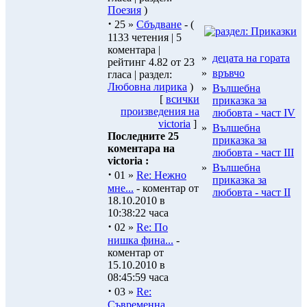
Поезия
)
·
25 »
Сбъдване
- (
1133 четения | 5
коментара |
»
децата на гората
рейтинг 4.82 от 23
»
връвчо
гласа | раздел:
Любовна лирика
)
»
Вълшебна
[
всички
приказка за
произведения на
любовта - част ІV
victoria
]
»
Вълшебна
Последните 25
приказка за
коментара на
любовта - част ІІІ
victoria :
»
Вълшебна
·
01 »
Re: Нежно
приказка за
мне...
- коментар от
любовта - част ІІ
18.10.2010 в
10:38:22 часа
·
02 »
Re: По
нишка фина...
-
коментар от
15.10.2010 в
08:45:59 часа
·
03 »
Re:
Съвременна