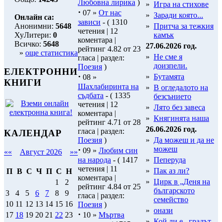
Любовна лирика
)
»
Игра на стихове
·
07 »
От нас
»
Заради която...
Онлайн са:
зависи
- ( 1310
Анонимни:
5648
»
Притча за тежкия
четения | 12
ХуЛитери:
0
камък
коментара |
Всичко:
5648
27.06.2026 год.
рейтинг 4.82 от 23
»
още статистика
»
Не сме я
гласа | раздел:
доизпели.
Поезия
)
ЕЛЕКТРОННИ
·
»
Бутамята
08 »
КНИГИ
Шахлабиринта на
»
В огледалото на
съдбата
- ( 1335
безсънието
четения | 12
»
Лято без завеса
коментара |
»
Княгинята наша
рейтинг 4.71 от 28
26.06.2026 год.
гласа | раздел:
КАЛЕНДАР
Поезия
)
»
Да можеш и да не
·
можеш
09 »
Любим син
««
Август 2026
»»
на народа
- ( 1417
»
Пеперуда
четения | 11
»
Пак аз ли?
П
В
С
Ч
П
С
Н
коментара |
»
Цирк в „Деня на
1
2
рейтинг 4.84 от 25
българското
3
4
5
6
7
8
9
гласа | раздел:
семейство
10
11
12
13
14
15
16
Поезия
)
»
онази
·
10 »
Мъртва
17
18
19
20
21
22
23
»
Кой ли е...градът