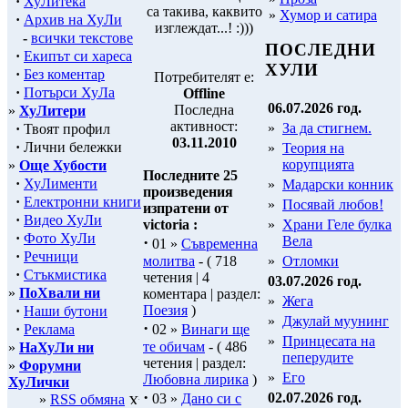
·
ХуЛитека
са такива, каквито
»
Хумор и сатира
·
Архив на ХуЛи
изглеждат...! :)))
-
всички текстове
ПОСЛЕДНИ
·
Екипът си хареса
ХУЛИ
·
Без коментар
Потребителят е:
·
Потърси ХуЛа
Offline
06.07.2026 год.
Последна
»
ХуЛитери
активност:
»
За да стигнем.
·
Твоят профил
03.11.2010
·
Лични бележки
»
Теория на
корупцията
»
Още Хубости
Последните 25
·
ХуЛименти
»
Мадарски конник
произведения
·
Електронни книги
»
Посявай любов!
изпратени от
·
Видео ХуЛи
victoria :
»
Храни Геле булка
·
Фото ХуЛи
·
Вела
01 »
Съвременна
·
Речници
молитва
- ( 718
»
Отломки
·
Стъкмистика
четения | 4
03.07.2026 год.
»
ПоХвали ни
коментара | раздел:
»
Жега
Поезия
)
·
Наши бутони
»
Джулай муунинг
·
·
Реклама
02 »
Винаги ще
»
Принцесата на
те обичам
- ( 486
»
НаХуЛи ни
пеперудите
четения | раздел:
»
Форумни
»
Его
Любовна лирика
)
ХуЛички
·
02.07.2026 год.
03 »
Дано си с
»
RSS обмяна