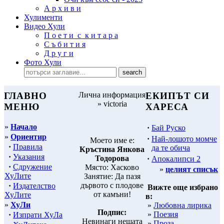
А р х и в и
Хулименти
Видео Хули
П о е т и с к и т а р а
С ъ б и т и я
Д р у г и
Фото Хули
ГЛАВНО
Лична информация
ЕКИПЪТ СИ
» victoria
МЕНЮ
ХАРЕСА
»
Начало
·
Бай Руско
»
Ориентир
·
Най-лошото момче
Моето име е:
·
Правила
да те обича
Кръстина Янкова
·
Указания
Тодорова
·
Апокалипси 2
·
Сдружение
Място: Хасково
»
целият списък
ХуЛите
Занятие: Да пазя
дървото с плодове
·
Издателство
Вижте още избрано
от камъни!
ХуЛите
в:
»
ХуЛи
»
Любовна лирика
Подпис:
»
Поезия
·
Изпрати ХуЛа
Невинаги нещата
»
Проза