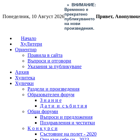
»
ВНИМАНИЕ:
Временно е
прекратено
Понеделник, 10 Август 2026
Привет, Anonymou
публикуването
на нови
произведения.
Начало
ХуЛитери
Ориентир
Правила в сайта
Въпроси и отговори
Указания за публикуване
Архив
Хулитека
Хулички
Раздели и произведения
Образователен форум
З н а н и е
Д а т и и с ъ б и т и я
Общи форуми
Въпроси и предложения
Поздравления и честитки
К о н к у р с и
Състояние на полет - 2020
Очи към себе си - 2023