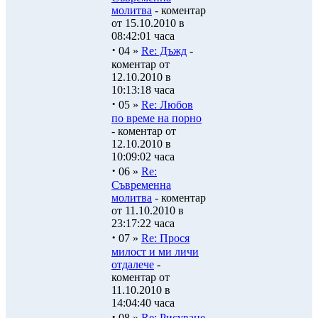
молитва
- коментар
от 15.10.2010 в
08:42:01 часа
·
04 »
Re: Дъжд
-
коментар от
12.10.2010 в
10:13:18 часа
·
05 »
Re: Любов
по време на порно
- коментар от
12.10.2010 в
10:09:02 часа
·
06 »
Re:
Съвременна
молитва
- коментар
от 11.10.2010 в
23:17:22 часа
·
07 »
Re: Прося
милост и ми личи
отдалече
-
коментар от
11.10.2010 в
14:04:40 часа
·
08 »
Re: Рисуване