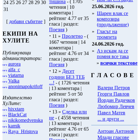
тишина
- ( 1705
24
25
26
27
28
29
30
25.06.2026 год.
четения | 10
31
коментара |
»
Шарен влак се
рейтинг 4.77 от 35
композира
[
добави събитие
]
гласа | раздел:
(продължение)
Поезия
)
»
Гласът на
ЕКИПИ НА
·
11 »
Пролетно
- (
тромпета
ХУЛИТЕ
1667 четения | 14
24.06.2026 год.
коментара |
»
Аз искам да се
Публикуващи
рейтинг 4.76 от 34
помня все така
администратори:
гласа | раздел:
»
всички текстове
aurora
Поезия
)
alfa_c
·
12 »
Десет
Г Л А С О В Е
viatarna
години БЕЗ ТЕБ
Valka
...!
- ( 1726 четения
anonimapokrifoff
Валери Петров
| 13 коментара |
Георги Павлов
рейтинг 5 от 50
Издателство
гласа | раздел:
Йордан Радичков
ХуЛите:
Поезия
)
Любомир Левчев
hixxtam
·
13 »
Сделка или
Павел Матев
BlackCat
не
- ( 4558 четения
... и други ...
nikikomedvenska
| 13 коментара |
kamik
рейтинг 4.76 от 65
Антоан Антонов
Raya_Hristova
гласа | раздел:
Млади гласове