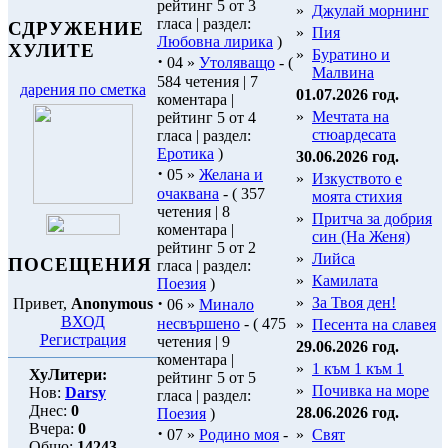
рейтинг 5 от 3
»
Джулай морнинг
гласа | раздел:
СДРУЖЕНИЕ
»
Пия
Любовна лирика
)
ХУЛИТЕ
»
Буратино и
·
04 »
Утоляващо
- (
Малвина
584 четения | 7
дарения по сметка
01.07.2026 год.
коментара |
»
Мечтата на
рейтинг 5 от 4
стюардесата
гласа | раздел:
Еротика
)
30.06.2026 год.
·
05 »
Желана и
»
Изкуството е
очаквана
- ( 357
моята стихия
четения | 8
»
Притча за добрия
коментара |
син (На Женя)
рейтинг 5 от 2
»
Лийса
ПОСЕЩЕНИЯ
гласа | раздел:
»
Камилата
Поезия
)
·
»
За Твоя ден!
Привет,
Anonymous
06 »
Минало
ВХОД
несвършено
- ( 475
»
Песента на славея
Регистрация
четения | 9
29.06.2026 год.
коментара |
»
1 към 1 към 1
ХуЛитери:
рейтинг 5 от 5
»
Почивка на море
Нов:
Darsy
гласа | раздел:
Днес:
0
28.06.2026 год.
Поезия
)
Вчера:
0
·
07 »
Родино моя
-
»
Свят
Общо:
14243