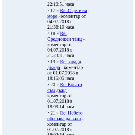
22:10:51 часа
·
17 »
Re: С дете на
море
- коментар от
04.07.2018 в
21:38:19 часа
·
18 »
Re:
Среднощен танц
-
коментар от
04.07.2018 в
21:23:31 часа
·
19 »
Re: заради
дъжда
- коментар
от 01.07.2018 в
18:15:05 часа
·
20 »
Re: Когато
съм дъжд
-
коментар от
01.07.2018 в
18:09:14 часа
·
21 »
Re: Небето
обещава да вали
-
коментар от
01.07.2018 в
18:02:54 часа