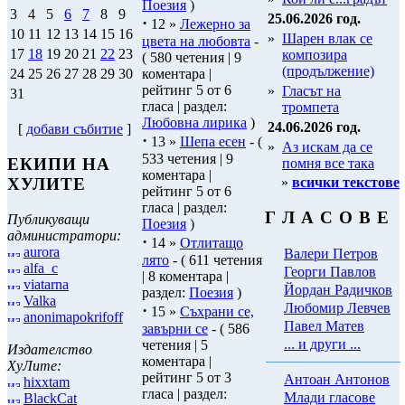
Поезия
)
3
4
5
6
7
8
9
25.06.2026 год.
·
12 »
Лежерно за
10
11
12
13
14
15
16
»
Шарен влак се
цвета на любовта
-
17
18
19
20
21
22
23
композира
( 580 четения | 9
(продължение)
коментара |
24
25
26
27
28
29
30
рейтинг 5 от 6
»
Гласът на
31
гласа | раздел:
тромпета
Любовна лирика
)
24.06.2026 год.
[
добави събитие
]
·
13 »
Шепа есен
- (
»
Аз искам да се
533 четения | 9
ЕКИПИ НА
помня все така
коментара |
»
всички текстове
ХУЛИТЕ
рейтинг 5 от 6
гласа | раздел:
Г Л А С О В Е
Публикуващи
Поезия
)
администратори:
·
14 »
Отлитащо
aurora
Валери Петров
лято
- ( 611 четения
alfa_c
Георги Павлов
| 8 коментара |
viatarna
Йордан Радичков
раздел:
Поезия
)
Valka
Любомир Левчев
·
15 »
Съхрани се,
anonimapokrifoff
Павел Матев
завърни се
- ( 586
... и други ...
четения | 5
Издателство
коментара |
ХуЛите:
рейтинг 5 от 3
Антоан Антонов
hixxtam
гласа | раздел:
Млади гласове
BlackCat