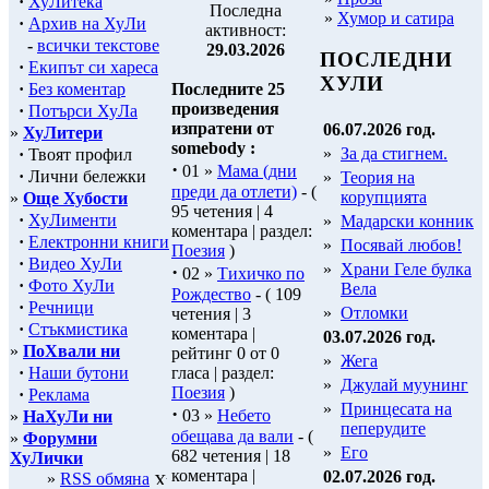
·
ХуЛитека
Последна
»
Хумор и сатира
·
Архив на ХуЛи
активност:
-
всички текстове
29.03.2026
ПОСЛЕДНИ
·
Екипът си хареса
ХУЛИ
·
Без коментар
Последните 25
произведения
·
Потърси ХуЛа
изпратени от
06.07.2026 год.
»
ХуЛитери
somebody :
»
За да стигнем.
·
Твоят профил
·
01 »
Мама (дни
·
Лични бележки
»
Теория на
преди да отлети)
- (
корупцията
»
Още Хубости
95 четения | 4
·
ХуЛименти
»
Мадарски конник
коментара | раздел:
·
Електронни книги
»
Посявай любов!
Поезия
)
·
Видео ХуЛи
»
Храни Геле булка
·
02 »
Тихичко по
·
Фото ХуЛи
Вела
Рождество
- ( 109
·
Речници
»
Отломки
четения | 3
·
Стъкмистика
коментара |
03.07.2026 год.
»
ПоХвали ни
рейтинг 0 от 0
»
Жега
·
Наши бутони
гласа | раздел:
»
Джулай муунинг
Поезия
)
·
Реклама
»
Принцесата на
·
03 »
Небето
»
НаХуЛи ни
пеперудите
обещава да вали
- (
»
Форумни
»
Его
682 четения | 18
ХуЛички
коментара |
02.07.2026 год.
»
RSS обмяна