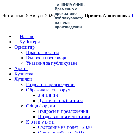
»
ВНИМАНИЕ:
Временно е
прекратено
Четвъртък, 6 Август 2026
Привет, Anonymous
»
публикуването
на нови
произведения.
Начало
ХуЛитери
Ориентир
Правила в сайта
Въпроси и отговори
Указания за публикуване
Архив
Хулитека
Хулички
Раздели и произведения
Образователен форум
З н а н и е
Д а т и и с ъ б и т и я
Общи форуми
Въпроси и предложения
Поздравления и честитки
К о н к у р с и
Състояние на полет - 2020
Очи към себе си - 2023