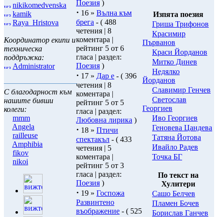
Поезия
)
nikikomedvenska
·
16 »
Вълна към
kamik
Изпята поезия
брега
- ( 488
Raya_Hristova
Гриша Трифонов
четения | 8
Красимир
коментара |
Координатор екипи и
Първанов
рейтинг 5 от 6
техническа
Краси Йорданов
гласа | раздел:
поддръжка:
Митко Динев
Поезия
)
Administrator
Нeдялко
·
17 »
Дар е
- ( 396
Йорданов
четения | 8
Славимир Генчев
С благодарност към
коментара |
Светослав
нашите бивши
рейтинг 5 от 5
Георгиев
колеги:
гласа | раздел:
Иво Георгиев
mmm
Любовна лирика
)
Angela
Геновева Цандева
·
18 »
Птичи
railleuse
Татяна Йотова
спектакъл
- ( 433
Amphibia
Ивайло Радев
четения | 5
fikov
Точка БГ
коментара |
nikoi
рейтинг 5 от 3
гласа | раздел:
По текст на
Поезия
)
Хулитери
·
19 »
Госпожа
Сашо Белчев
Развинтено
Пламен Бочев
въображение
- ( 525
Борислав Ганчев