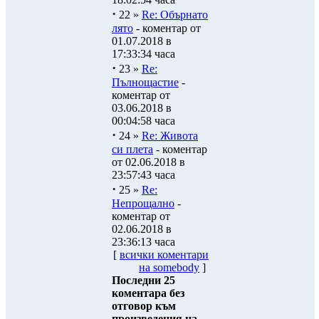
·
22 »
Re: Обърнато
лято
- коментар от
01.07.2018 в
17:33:34 часа
·
23 »
Re:
Пълнощастие
-
коментар от
03.06.2018 в
00:04:58 часа
·
24 »
Re: Живота
си плета
- коментар
от 02.06.2018 в
23:57:43 часа
·
25 »
Re:
Непрощално
-
коментар от
02.06.2018 в
23:36:13 часа
[
всички коментари
на somebody
]
Последни 25
коментара без
отговор към
произведения на