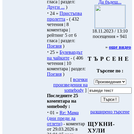
гласа | раздел:
Да бъдеш...
Други ...
)
·
24 »
Пристъпва
пролетта
- ( 432
четения | 8
коментара |
18.11.2023 / 13:10
рейтинг 5 от 6
посещения » 941
гласа | раздел:
Поезия
)
»
още видео
·
25 »
Булевардът
на чайките
- ( 406
Т Ъ Р С Е Н Е
четения | 10
коментара | раздел:
Търсене по :
Поезия
)
[
всички
произведения на
somebody
]
Последните 25
коментара на
somebody :
·
разширено търсене
01 »
Re: Мама
(дни преди да
ЩУКНИ-
отлети)
- коментар
от 29.03.2026 в
ХУЛИ