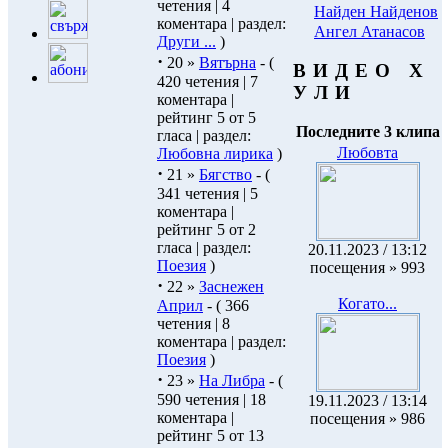
четения | 4
Найден Найденов
коментара | раздел:
Ангел Атанасов
Други ...
)
·
20 »
Вятърна
- (
В И Д Е О Х
420 четения | 7
У Л И
коментара |
рейтинг 5 от 5
Последните 3 клипа
гласа | раздел:
Любовта
Любовна лирика
)
·
21 »
Бягство
- (
341 четения | 5
коментара |
рейтинг 5 от 2
гласа | раздел:
20.11.2023 / 13:12
Поезия
)
посещения » 993
·
22 »
Заснежен
Когато...
Април
- ( 366
четения | 8
коментара | раздел:
Поезия
)
·
23 »
На Либра
- (
590 четения | 18
19.11.2023 / 13:14
коментара |
посещения » 986
рейтинг 5 от 13