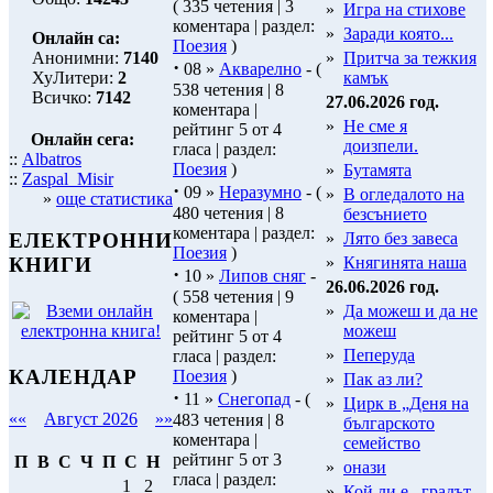
( 335 четения | 3
»
Игра на стихове
коментара | раздел:
»
Заради която...
Онлайн са:
Поезия
)
Анонимни:
7140
»
Притча за тежкия
·
08 »
Акварелно
- (
ХуЛитери:
2
камък
538 четения | 8
Всичко:
7142
27.06.2026 год.
коментара |
»
Не сме я
рейтинг 5 от 4
Онлайн сега:
доизпели.
гласа | раздел:
::
Albatros
Поезия
)
»
Бутамята
::
Zaspal_Misir
·
09 »
Неразумно
- (
»
В огледалото на
»
още статистика
480 четения | 8
безсънието
коментара | раздел:
»
Лято без завеса
ЕЛЕКТРОННИ
Поезия
)
»
Княгинята наша
КНИГИ
·
10 »
Липов сняг
-
26.06.2026 год.
( 558 четения | 9
»
Да можеш и да не
коментара |
можеш
рейтинг 5 от 4
»
Пеперуда
гласа | раздел:
КАЛЕНДАР
Поезия
)
»
Пак аз ли?
·
11 »
Снегопад
- (
»
Цирк в „Деня на
««
Август 2026
»»
483 четения | 8
българското
коментара |
семейство
рейтинг 5 от 3
П
В
С
Ч
П
С
Н
»
онази
гласа | раздел:
1
2
»
Кой ли е...градът