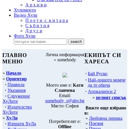
А р х и в и
Хулименти
Видео Хули
П о е т и с к и т а р а
С ъ б и т и я
Д р у г и
Фото Хули
ГЛАВНО
Лична информация
ЕКИПЪТ СИ
» somebody
МЕНЮ
ХАРЕСА
»
Начало
·
Бай Руско
»
Ориентир
·
Най-лошото момче
·
Правила
да те обича
Моето име е:
Катя
·
Указания
Славчева
·
Апокалипси 2
Email:
·
Сдружение
»
целият списък
somebody_s@abv.bg
ХуЛите
Място: София
·
Издателство
Вижте още избрано
ХуЛите
в:
»
ХуЛи
»
Любовна лирика
Потребителят е:
»
Поезия
·
Изпрати ХуЛа
Offline
»
Проза