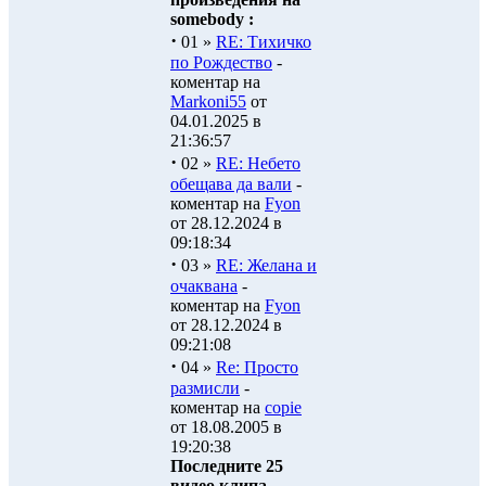
somebody :
·
01 »
RE: Тихичко
по Рождество
-
коментар на
Markoni55
от
04.01.2025 в
21:36:57
·
02 »
RE: Небето
обещава да вали
-
коментар на
Fyon
от 28.12.2024 в
09:18:34
·
03 »
RE: Желана и
очаквана
-
коментар на
Fyon
от 28.12.2024 в
09:21:08
·
04 »
Re: Просто
размисли
-
коментар на
copie
от 18.08.2005 в
19:20:38
Последните 25
видео клипа