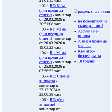
21:01:15 часа
·
02 »
RE: Мама
(дни преди да
отлети)
- коментар
от 29.03.2026 в
»
на повелителя на
20:51:08 часа
сънищата ми 1
·
03 »
Re: Мама
»
Азбучна не-
(дни преди да
истина
отлети)
- коментар
»
А имам право да
от 26.03.2026 в
мълча...
19:03:23 часа
»
Към агро-
·
04 »
Re: Мама
бизнесдамата
(дни преди да
»
18 години...
отлети)
- коментар
от 25.03.2026 в
07:56:52 часа
·
05 »
RE: Спомен
за зимата
-
коментар от
27.12.2024 в
23:00:38 часа
·
06 »
RE: (без
заглавие)
-
коментар от