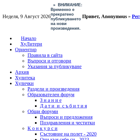
»
ВНИМАНИЕ:
Временно е
прекратено
Неделя, 9 Август 2026
Привет, Anonymous
»
Рег
публикуването
на нови
произведения.
Начало
ХуЛитери
Ориентир
Правила в сайта
Въпроси и отговори
Указания за публикуване
Архив
Хулитека
Хулички
Раздели и произведения
Образователен форум
З н а н и е
Д а т и и с ъ б и т и я
Общи форуми
Въпроси и предложения
Поздравления и честитки
К о н к у р с и
Състояние на полет - 2020
Очи към себе си - 2023