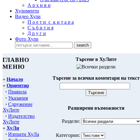
А р х и в и
Хулименти
Видео Хули
П о е т и с к и т а р а
С ъ б и т и я
Д р у г и
Фото Хули
ГЛАВНО
Търсене в ХуЛите
МЕНЮ
Търсене за всички коментари на текст
»
Начало
»
Ориентир
·
Правила
·
Указания
·
Сдружение
Разширени възможности
ХуЛите
·
Издателство
Раздели:
ХуЛите
»
ХуЛи
·
Изпрати ХуЛа
Категории: