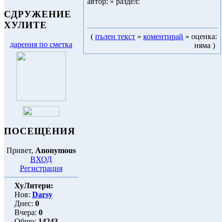
автор:
» раздел:
СДРУЖЕНИЕ
ХУЛИТЕ
(
пълен текст
»
коментирaй
» оценка:
дарения по сметка
няма )
ПОСЕЩЕНИЯ
Привет,
Anonymous
ВХОД
Регистрация
ХуЛитери:
Нов:
Darsy
Днес:
0
Вчера:
0
Общо:
14243