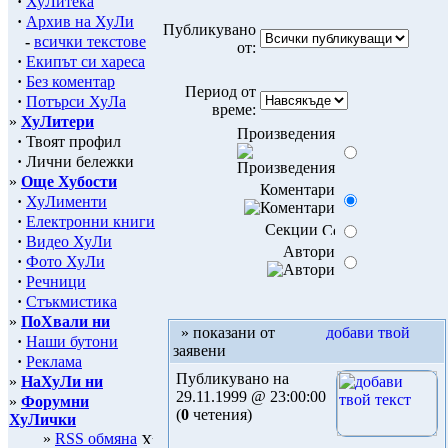
·
ХуЛитека
·
Архив на ХуЛи
Публикувано
-
всички текстове
от:
·
Екипът си хареса
·
Без коментар
Период от
·
Потърси ХуЛа
време:
»
ХуЛитери
Произведения
·
Твоят профил
·
Лични бележки
»
Още Хубости
Коментари
·
ХуЛименти
·
Електронни книги
Секции
·
Видео ХуЛи
Автори
·
Фото ХуЛи
·
Речници
·
Стъкмистика
»
ПоХвали ни
» показани от
·
Наши бутони
заявени
·
Реклама
Публикувано на
»
НаХуЛи ни
29.11.1999 @ 23:00:00
»
Форумни
(
0
четения)
ХуЛички
»
RSS обмяна