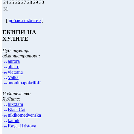
24
25
26
27
28
29
30
31
[
добави събитие
]
ЕКИПИ НА
ХУЛИТЕ
Публикуващи
администратори:
aurora
alfa_c
viatarna
Valka
anonimapokrifoff
Издателство
ХуЛите:
hixxtam
BlackCat
nikikomedvenska
kamik
Raya_Hristova