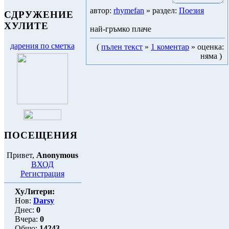
автор:
rhymefan
» раздел:
Поезия
СДРУЖЕНИЕ
ХУЛИТЕ
най-гръмко плаче
дарения по сметка
(
пълен текст
»
1 коментар
» оценка:
няма )
ПОСЕЩЕНИЯ
Привет,
Anonymous
ВХОД
Регистрация
ХуЛитери:
Нов:
Darsy
Днес:
0
Вчера:
0
Общо:
14243