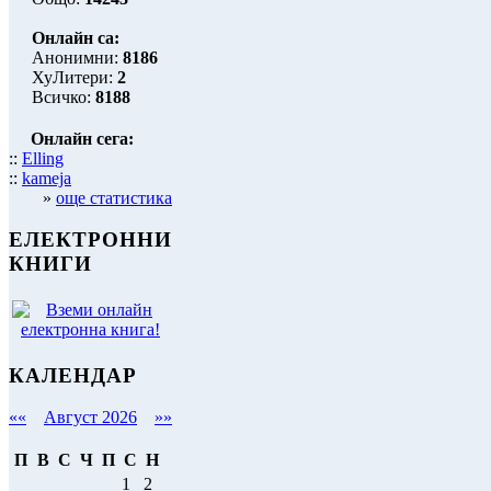
Онлайн са:
Анонимни:
8186
ХуЛитери:
2
Всичко:
8188
Онлайн сега:
::
Elling
::
kameja
»
още статистика
ЕЛЕКТРОННИ
КНИГИ
КАЛЕНДАР
««
Август 2026
»»
П
В
С
Ч
П
С
Н
1
2