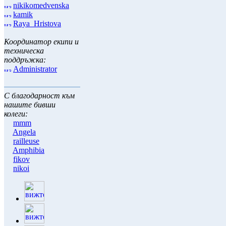
nikikomedvenska
kamik
Raya_Hristova
Координатор екипи и
техническа
поддръжка:
Administrator
С благодарност към
нашите бивши
колеги:
mmm
Angela
railleuse
Amphibia
fikov
nikoi