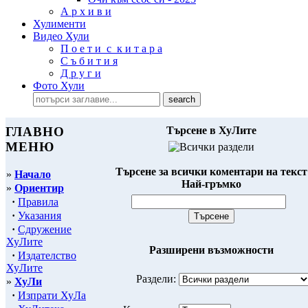
А р х и в и
Хулименти
Видео Хули
П о е т и с к и т а р а
С ъ б и т и я
Д р у г и
Фото Хули
ГЛАВНО
Търсене в ХуЛите
МЕНЮ
Търсене за всички коментари на текст
»
Начало
Най-гръмко
»
Ориентир
·
Правила
·
Указания
·
Сдружение
ХуЛите
Разширени възможности
·
Издателство
ХуЛите
Раздели:
»
ХуЛи
·
Изпрати ХуЛа