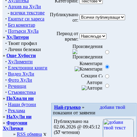
·
ХуЛитека
Категории:
·
Архив на ХуЛи
-
всички текстове
Публикувано
·
Екипът си хареса
от:
·
Без коментар
·
Потърси ХуЛа
Период от
»
ХуЛитери
време:
·
Твоят профил
Произведения
·
Лични бележки
»
Още Хубости
·
ХуЛименти
Коментари
·
Електронни книги
·
Видео ХуЛи
Секции
·
Фото ХуЛи
Автори
·
Речници
·
Стъкмистика
»
ПоХвали ни
·
Наши бутони
Най-гръмко
»
·
Реклама
показани от заявени
»
НаХуЛи ни
Публикувано на
»
Форумни
02.06.2026 @ 09:45:12
ХуЛички
(
57
четения)
»
RSS обмяна