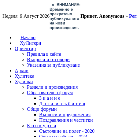
»
ВНИМАНИЕ:
Временно е
прекратено
Неделя, 9 Август 2026
Привет, Anonymous
»
Рег
публикуването
на нови
произведения.
Начало
ХуЛитери
Ориентир
Правила в сайта
Въпроси и отговори
Указания за публикуване
Архив
Хулитека
Хулички
Раздели и произведения
Образователен форум
З н а н и е
Д а т и и с ъ б и т и я
Общи форуми
Въпроси и предложения
Поздравления и честитки
К о н к у р с и
Състояние на полет - 2020
Очи към себе си - 2023