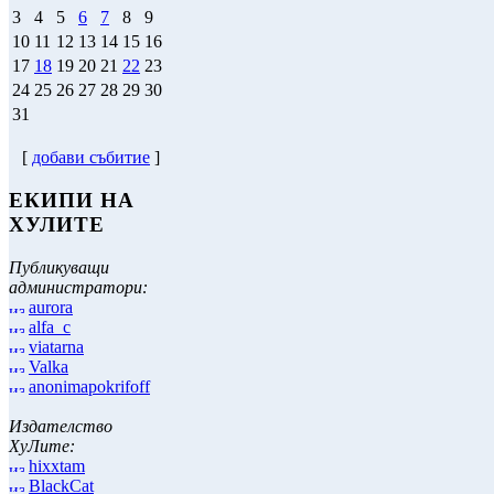
3
4
5
6
7
8
9
10
11
12
13
14
15
16
17
18
19
20
21
22
23
24
25
26
27
28
29
30
31
[
добави събитие
]
ЕКИПИ НА
ХУЛИТЕ
Публикуващи
администратори:
aurora
alfa_c
viatarna
Valka
anonimapokrifoff
Издателство
ХуЛите:
hixxtam
BlackCat