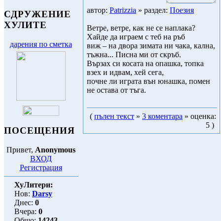
автор:
Patrizzia
» раздел:
Поезия
СДРУЖЕНИЕ
ХУЛИТЕ
Ветре, ветре, как не се наплака?
Хайде да играем с теб на ръб
дарения по сметка
виж – на двора зимата ни чака, кална,
тъжна... Писна ми от скръб.
Вързах си косата на опашка, топка
взех и идвам, хей сега,
почне ли играта вън юнашка, помен
не остава от тъга.
(
пълен текст
»
3 коментара
» оценка:
5 )
ПОСЕЩЕНИЯ
Привет,
Anonymous
ВХОД
Регистрация
ХуЛитери:
Нов:
Darsy
Днес:
0
Вчера:
0
Общо:
14243