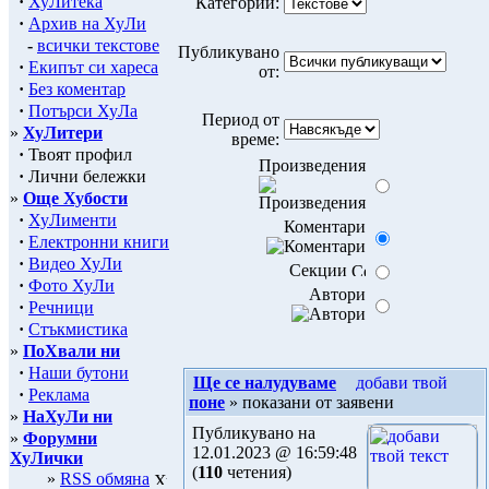
·
ХуЛитека
Категории:
·
Архив на ХуЛи
-
всички текстове
Публикувано
·
Екипът си хареса
от:
·
Без коментар
·
Потърси ХуЛа
Период от
»
ХуЛитери
време:
·
Твоят профил
Произведения
·
Лични бележки
»
Още Хубости
·
ХуЛименти
Коментари
·
Електронни книги
·
Видео ХуЛи
Секции
·
Фото ХуЛи
Автори
·
Речници
·
Стъкмистика
»
ПоХвали ни
·
Наши бутони
Ще се налудуваме
·
Реклама
поне
» показани от заявени
»
НаХуЛи ни
Публикувано на
»
Форумни
12.01.2023 @ 16:59:48
ХуЛички
(
110
четения)
»
RSS обмяна