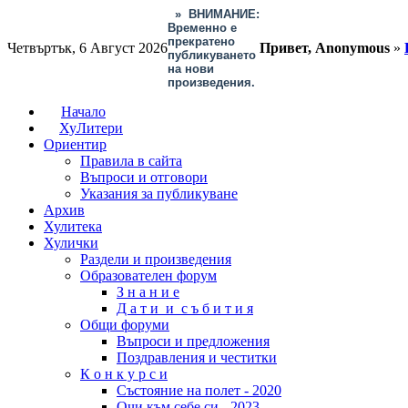
»
ВНИМАНИЕ:
Временно е
прекратено
Четвъртък, 6 Август 2026
Привет, Anonymous
»
публикуването
на нови
произведения.
Начало
ХуЛитери
Ориентир
Правила в сайта
Въпроси и отговори
Указания за публикуване
Архив
Хулитека
Хулички
Раздели и произведения
Образователен форум
З н а н и е
Д а т и и с ъ б и т и я
Общи форуми
Въпроси и предложения
Поздравления и честитки
К о н к у р с и
Състояние на полет - 2020
Очи към себе си - 2023