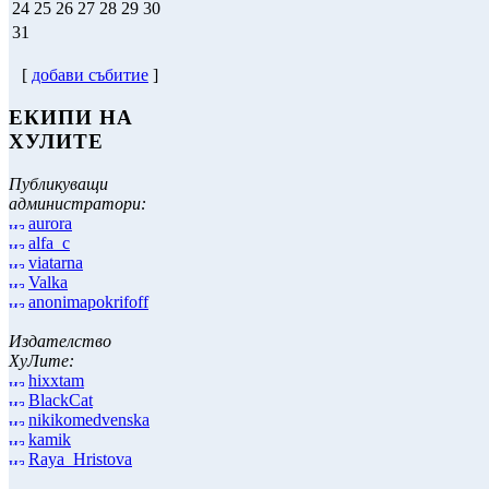
24
25
26
27
28
29
30
31
[
добави събитие
]
ЕКИПИ НА
ХУЛИТЕ
Публикуващи
администратори:
aurora
alfa_c
viatarna
Valka
anonimapokrifoff
Издателство
ХуЛите:
hixxtam
BlackCat
nikikomedvenska
kamik
Raya_Hristova