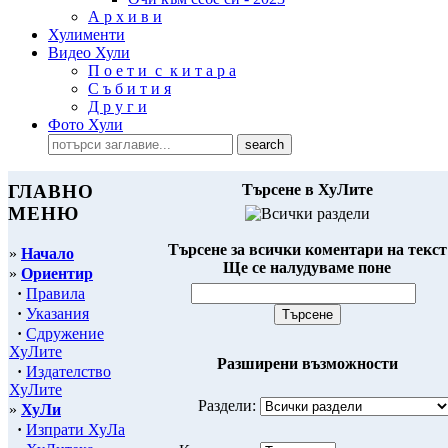
А р х и в и
Хулименти
Видео Хули
П о е т и с к и т а р а
С ъ б и т и я
Д р у г и
Фото Хули
ГЛАВНО
Търсене в ХуЛите
МЕНЮ
Търсене за всички коментари на текст
»
Начало
Ще се налудуваме поне
»
Ориентир
·
Правила
·
Указания
·
Сдружение
ХуЛите
Разширени възможности
·
Издателство
ХуЛите
Раздели:
»
ХуЛи
·
Изпрати ХуЛа