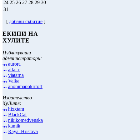
24
25
26
27
28
29
30
31
[
добави събитие
]
ЕКИПИ НА
ХУЛИТЕ
Публикуващи
администратори:
aurora
alfa_c
viatarna
Valka
anonimapokrifoff
Издателство
ХуЛите:
hixxtam
BlackCat
nikikomedvenska
kamik
Raya_Hristova