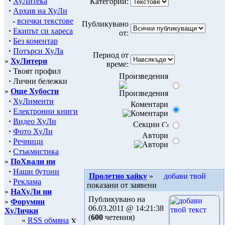
·
ХуЛитека
Категории:
·
Архив на ХуЛи
-
всички текстове
Публикувано
·
Екипът си хареса
от:
·
Без коментар
·
Потърси ХуЛа
Период от
»
ХуЛитери
време:
·
Твоят профил
Произведения
·
Лични бележки
»
Още Хубости
·
ХуЛименти
Коментари
·
Електронни книги
·
Видео ХуЛи
Секции
·
Фото ХуЛи
Автори
·
Речници
·
Стъкмистика
»
ПоХвали ни
·
Наши бутони
Пролетно хайку
»
·
Реклама
показани от заявени
»
НаХуЛи ни
Публикувано на
»
Форумни
06.03.2011 @ 14:21:38
ХуЛички
(
600
четения)
»
RSS обмяна