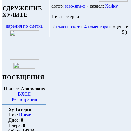
автор:
seso-sms-o
» раздел:
Хайку
СДРУЖЕНИЕ
ХУЛИТЕ
Петле се ерчи.
дарения по сметка
(
пълен текст
»
4 коментара
» оценка:
5 )
ПОСЕЩЕНИЯ
Привет,
Anonymous
ВХОД
Регистрация
ХуЛитери:
Нов:
Darsy
Днес:
0
Вчера:
0
Общо:
14243