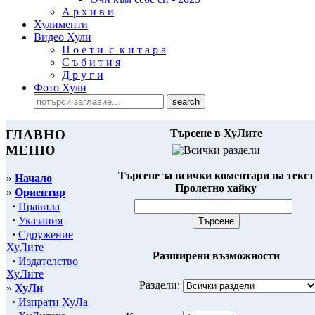
А р х и в и
Хулименти
Видео Хули
П о е т и с к и т а р а
С ъ б и т и я
Д р у г и
Фото Хули
ГЛАВНО
Търсене в ХуЛите
МЕНЮ
Търсене за всички коментари на текст
»
Начало
Пролетно хайку
»
Ориентир
·
Правила
·
Указания
·
Сдружение
ХуЛите
Разширени възможности
·
Издателство
ХуЛите
Раздели:
»
ХуЛи
·
Изпрати ХуЛа