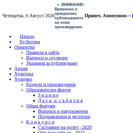
»
ВНИМАНИЕ:
Временно е
прекратено
Четвъртък, 6 Август 2026
Привет, Anonymous
»
публикуването
на нови
произведения.
Начало
ХуЛитери
Ориентир
Правила в сайта
Въпроси и отговори
Указания за публикуване
Архив
Хулитека
Хулички
Раздели и произведения
Образователен форум
З н а н и е
Д а т и и с ъ б и т и я
Общи форуми
Въпроси и предложения
Поздравления и честитки
К о н к у р с и
Състояние на полет - 2020
Очи към себе си - 2023