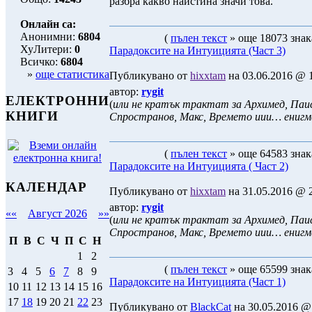
разбра какво наистина значи това.
Онлайн са:
Анонимни:
6804
(
пълен текст
» още 18073 знак
ХуЛитери:
0
Парадоксите на Интуицията (Част 3)
Всичко:
6804
»
още статистика
Публикувано от
hixxtam
на 03.06.2016 @ 1
автор:
rygit
ЕЛЕКТРОННИ
(
или не кратък трактат за Архимед, Паис
КНИГИ
Спространов, Макс, Времето иии… ениг
(
пълен текст
» още 64583 знак
Парадоксите на Интуицията ( Част 2)
КАЛЕНДАР
Публикувано от
hixxtam
на 31.05.2016 @ 2
автор:
rygit
««
Август 2026
»»
(
или не кратък трактат за Архимед, Паис
Спространов, Макс, Времето иии… ениг
П
В
С
Ч
П
С
Н
1
2
(
пълен текст
» още 65599 знак
3
4
5
6
7
8
9
Парадоксите на Интуицията (Част 1)
10
11
12
13
14
15
16
17
18
19
20
21
22
23
Публикувано от
BlackCat
на 30.05.2016 @ 