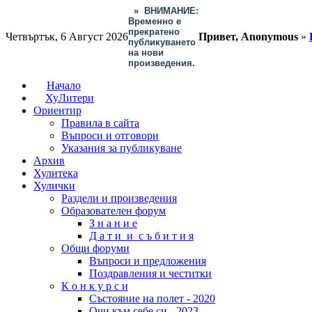
»
ВНИМАНИЕ:
Временно е
прекратено
Четвъртък, 6 Август 2026
Привет, Anonymous
»
публикуването
на нови
произведения.
Начало
ХуЛитери
Ориентир
Правила в сайта
Въпроси и отговори
Указания за публикуване
Архив
Хулитека
Хулички
Раздели и произведения
Образователен форум
З н а н и е
Д а т и и с ъ б и т и я
Общи форуми
Въпроси и предложения
Поздравления и честитки
К о н к у р с и
Състояние на полет - 2020
Очи към себе си - 2023