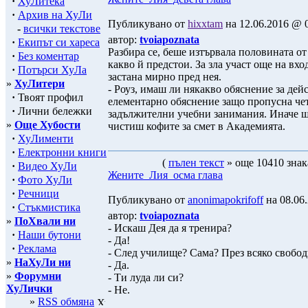
·
ХуЛитека
·
Архив на ХуЛи
Публикувано от
hixxtam
на 12.06.2016 @ 0
-
всички текстове
автор:
tvoiapoznata
·
Екипът си хареса
Разбира се, беше изтървала половината от
·
Без коментар
какво й предстои. За зла участ още на вход
·
Потърси ХуЛа
застана мирно пред нея.
»
ХуЛитери
- Роуз, имаш ли някакво обяснение за дей
·
Твоят профил
елементарно обяснение защо пропусна чет
·
Лични бележки
задължителни учебни занимания. Иначе щ
»
Още Хубости
чистиш кофите за смет в Академията.
·
ХуЛименти
·
Електронни книги
(
пълен текст
» още 10410 знак
·
Видео ХуЛи
Жените_Лия_осма глава
·
Фото ХуЛи
·
Речници
Публикувано от
anonimapokrifoff
на 08.06.
·
Стъкмистика
автор:
tvoiapoznata
»
ПоХвали ни
- Искаш Дея да я тренира?
·
Наши бутони
- Да!
·
Реклама
- След училище? Сама? През всяко свобод
»
НаХуЛи ни
- Да.
»
Форумни
- Ти луда ли си?
ХуЛички
- Не.
»
RSS обмяна