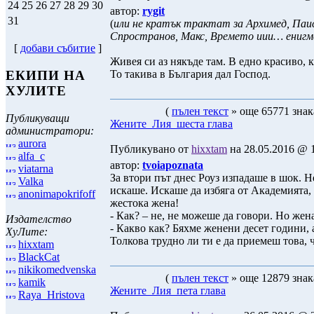
24
25
26
27
28
29
30
автор:
rygit
31
(
или не кратък трактат за Архимед, Паис
Спространов, Макс, Времето иии… ениг
[
добави събитие
]
Живея си аз някъде там. В едно красиво, 
То такива в България дал Господ.
ЕКИПИ НА
ХУЛИТЕ
(
пълен текст
» още 65771 знак
Публикуващи
Жените_Лия_шеста глава
администратори:
aurora
Публикувано от
hixxtam
на 28.05.2016 @ 1
alfa_c
автор:
tvoiapoznata
viatarna
За втори път днес Роуз изпадаше в шок. Н
Valka
искаше. Искаше да избяга от Академията, 
anonimapokrifoff
жестока жена!
- Как? – не, не можеше да говори. Но жен
Издателство
- Какво как? Бяхме женени десет години, 
ХуЛите:
Толкова трудно ли ти е да приемеш това, 
hixxtam
BlackCat
nikikomedvenska
(
пълен текст
» още 12879 знак
kamik
Жените_Лия_пета глава
Raya_Hristova