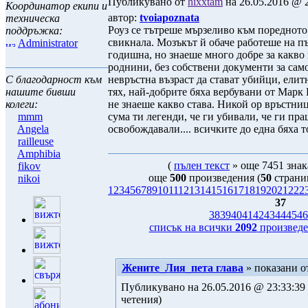
Публикувано от
hixxtam
на 26.05.2016 @ 2
Координатор екипи и
автор:
tvoiapoznata
техническа
Роуз се тътреше мързеливо към поредното 
поддръжка:
свикнала. Мозъкът й обаче работеше на п
Administrator
годишна, но знаеше много добре за какво 
роднини, без собствени документи за сам
С благодарност към
невръстна възраст да стават убийци, елит
нашите бивши
тях, най-добрите бяха вербувани от Марк Б
колеги:
не знаеше какво става. Никой ор връстниц
mmm
сума ти легенди, че ги убивали, че ги пра
Angela
освобождавали.... всичките до една бяха 
railleuse
Amphibia
(
пълен текст
» още 7451 знак
fikov
още
500
произведения (
50
страни
nikoi
1
2
3
4
5
6
7
8
9
10
11
12
13
14
15
16
17
18
19
20
21
22
2
37
38
39
40
41
42
43
44
45
46
списък на всички
2092
произведе
Жените_Лия_пета глава
» показани о
Публикувано на 26.05.2016 @ 23:33:39 
четения)