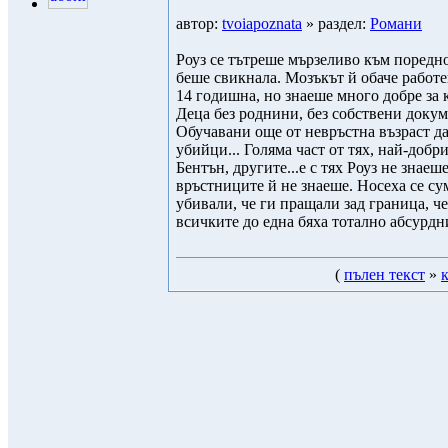
автор:
tvoiapoznata
» раздел:
Романи
Роуз се тътреше мързеливо към поредно
беше свикнала. Мозъкът й обаче работ
14 годишна, но знаеше много добре за 
Деца без роднини, без собствени докум
Обучавани още от невръстна възраст да
убийци... Голяма част от тях, най-добр
Бентън, другите...е с тях Роуз не знаеш
връстниците й не знаеше. Носеха се сум
убивали, че ги пращали зад граница, че
всичките до една бяха тотално абсурдн
(
пълен текст
»