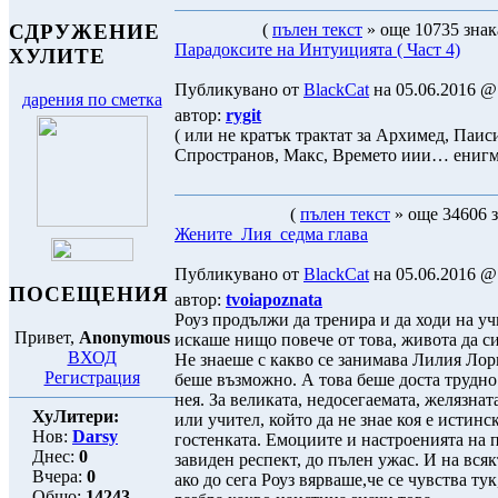
(
пълен текст
» още 10735 знак
СДРУЖЕНИЕ
Парадоксите на Интуицията ( Част 4)
ХУЛИТЕ
Публикувано от
BlackCat
на 05.06.2016 @ 
дарения по сметка
автор:
rygit
( или не кратък трактат за Архимед, Паис
Спространов, Макс, Времето иии… енигм
(
пълен текст
» още 34606 з
Жените_Лия_седма глава
Публикувано от
BlackCat
на 05.06.2016 @ 
ПОСЕЩЕНИЯ
автор:
tvoiapoznata
Роуз продължи да тренира и да ходи на у
Привет,
Anonymous
искаше нищо повече от това, живота да с
ВХОД
Не знаеше с какво се занимава Лилия Лори
Регистрация
беше възможно. А това беше доста трудно.
нея. За великата, недосегаемата, желязна
ХуЛитери:
или учител, който да не знае коя е истин
Нов:
Darsy
гостенката. Емоциите и настроенията на п
Днес:
0
завиден респект, до пълен ужас. И на всяк
Вчера:
0
ако до сега Роуз вярваше,че се чувства тук,
Общо:
14243