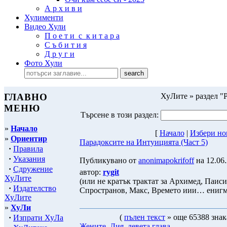
А р х и в и
Хулименти
Видео Хули
П о е т и с к и т а р а
С ъ б и т и я
Д р у г и
Фото Хули
ГЛАВНО
ХуЛите » раздел "
МЕНЮ
Търсене в този раздел:
»
Начало
[
Начало
|
Избeри но
»
Ориентир
Парадоксите на Интуицията (Част 5)
·
Правила
·
Указания
Публикувано от
anonimapokrifoff
на 12.06.
·
Сдружение
автор:
rygit
ХуЛите
(или не кратък трактат за Архимед, Паис
·
Издателство
Спространов, Макс, Времето иии… енигм
ХуЛите
»
ХуЛи
(
пълен текст
» още 65388 знак
·
Изпрати ХуЛа
Жените_Лия_девета глава