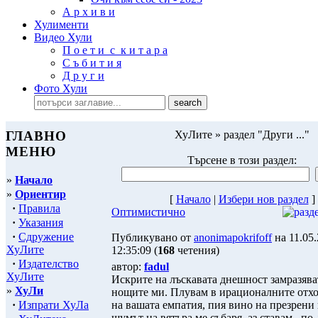
А р х и в и
Хулименти
Видео Хули
П о е т и с к и т а р а
С ъ б и т и я
Д р у г и
Фото Хули
ГЛАВНО
ХуЛите » раздел "Други ..."
МЕНЮ
Търсене в този раздел:
»
Начало
»
Ориентир
[
Начало
|
Избeри нов раздел
]
·
Правила
Оптимистично
·
Указания
·
Сдружение
Публикувано от
anonimapokrifoff
на 11.05
ХуЛите
12:35:09 (
168
четения)
·
Издателство
автор:
fadul
ХуЛите
Искрите на лъскавата днешност замразява
»
ХуЛи
нощите ми. Плувам в ирационалните отх
·
Изпрати ХуЛа
на вашата емпатия, пия вино на презрени 
шумът на вятъра ме събаря, аз ставам...по