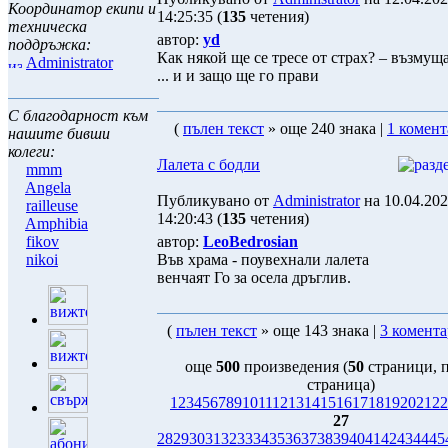
Координатор екипи и
14:25:35 (
135
четения)
техническа
автор:
yd
поддръжка:
Как някой ще се тресе от страх? – възмущ
Administrator
... и и защо ще го прави
С благодарност към
(
пълен текст
» още 240 знака |
1 комент
нашите бивши
колеги:
Лалета с бодли
mmm
Angela
Публикувано от
Administrator
на 10.04.20
railleuse
14:20:43 (
135
четения)
Amphibia
fikov
автор:
LeoBedrosian
nikoi
Във храма - поувехнали лалета
венчаят Го за осела дръглив.
(
пълен текст
» още 143 знака |
3 комента
още
500
произведения (
50
страници, 
страница)
1
2
3
4
5
6
7
8
9
10
11
12
13
14
15
16
17
18
19
20
21
22
27
28
29
30
31
32
33
34
35
36
37
38
39
40
41
42
43
44
45