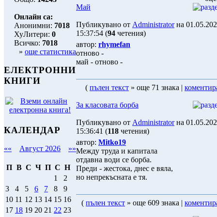
Май
Онлайн са:
Публикувано от
Administrator
на 01.05.20
Анонимни:
7018
15:37:54 (
94
четения)
ХуЛитери:
0
Всичко:
7018
автор:
rhymefan
»
още статистика
отново -
май - отново -
ЕЛЕКТРОННИ
КНИГИ
(
пълен текст
» още 71 знака |
коментир
За класовата борба
Публикувано от
Administrator
на 01.05.20
КАЛЕНДАР
15:36:41 (
118
четения)
автор:
Mitko19
««
Август 2026
»»
Между труда и капитала
отдавна води се борба.
П
В
С
Ч
П
С
Н
Преди - жестока, днес е вяла,
но непрекъсната е тя.
1
2
3
4
5
6
7
8
9
10
11
12
13
14
15
16
(
пълен текст
» още 609 знака |
коментир
17
18
19
20
21
22
23