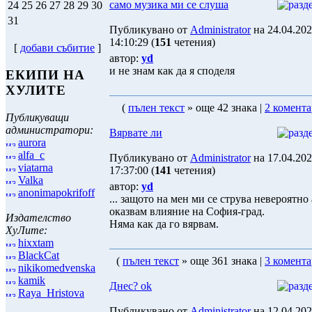
само музика ми се слуша
24
25
26
27
28
29
30
31
Публикувано от
Administrator
на 24.04.20
14:10:29 (
151
четения)
[
добави събитие
]
автор:
yd
и не знам как да я споделя
ЕКИПИ НА
ХУЛИТЕ
(
пълен текст
» още 42 знака |
2 комента
Публикуващи
администратори:
Вярвате ли
aurora
alfa_c
Публикувано от
Administrator
на 17.04.20
viatarna
17:37:00 (
141
четения)
Valka
автор:
yd
anonimapokrifoff
... защото на мен ми се струва невероятно 
оказвам влияние на София-град.
Издателство
Няма как да го вярвам.
ХуЛите:
hixxtam
BlackCat
(
пълен текст
» още 361 знака |
3 комента
nikikomedvenska
kamik
Днес? ok
Raya_Hristova
Публикувано от
Administrator
на 12.04.20