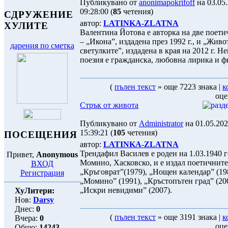
Публикувано от
anonimapokrifoff
на 03.05
09:28:00 (
85
четения)
СДРУЖЕНИЕ
автор:
LATINKA-ZLATNA
ХУЛИТЕ
Валентина Йотова е авторка на две поет
– „Икона”, издадена през 1992 г., и „Жив
дарения по сметка
светулките”, издадена в края на 2012 г. Н
поезия е гражданска, любовна лирика и ф
(
пълен текст
» още 7223 знака |
к
оце
Стрък от живота
Публикувано от
Administrator
на 01.05.20
15:39:21 (
105
четения)
ПОСЕЩЕНИЯ
автор:
LATINKA-ZLATNA
Трендафил Василев е роден на 1.03.1940 г
Привет,
Anonymous
Момино, Хасковско, и е издал поетичнит
ВХОД
„Кръговрат”(1979), „Нощен календар” (19
Регистрация
„Момино” (1991), „Кръстопътен град” (20
„Искри невидими” (2007).
ХуЛитери:
Нов:
Darsy
Днес:
0
(
пълен текст
» още 3191 знака |
к
Вчера:
0
оце
Общо:
14243