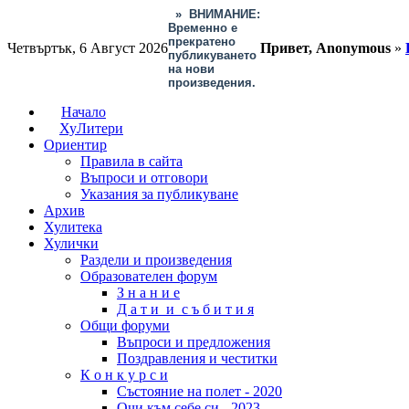
»
ВНИМАНИЕ:
Временно е
прекратено
Четвъртък, 6 Август 2026
Привет, Anonymous
»
публикуването
на нови
произведения.
Начало
ХуЛитери
Ориентир
Правила в сайта
Въпроси и отговори
Указания за публикуване
Архив
Хулитека
Хулички
Раздели и произведения
Образователен форум
З н а н и е
Д а т и и с ъ б и т и я
Общи форуми
Въпроси и предложения
Поздравления и честитки
К о н к у р с и
Състояние на полет - 2020
Очи към себе си - 2023