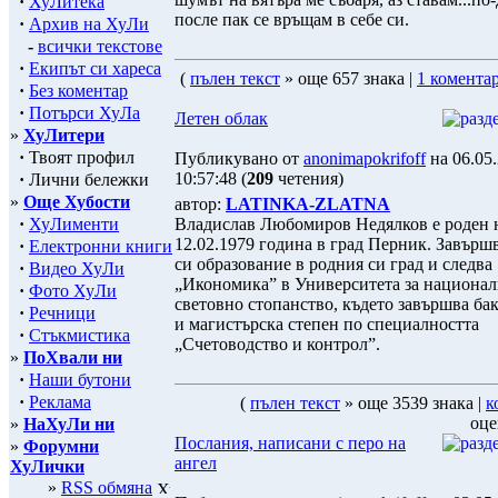
·
ХуЛитека
после пак се връщам в себе си.
·
Архив на ХуЛи
-
всички текстове
·
Екипът си хареса
(
пълен текст
» още 657 знака |
1 комента
·
Без коментар
·
Потърси ХуЛа
Летен облак
»
ХуЛитери
·
Твоят профил
Публикувано от
anonimapokrifoff
на 06.05
10:57:48 (
209
четения)
·
Лични бележки
»
Още Хубости
автор:
LATINKA-ZLATNA
·
ХуЛименти
Владислав Любомиров Недялков е роден 
12.02.1979 година в град Перник. Завърш
·
Електронни книги
си образование в родния си град и следва
·
Видео ХуЛи
„Икономика” в Университета за национал
·
Фото ХуЛи
световно стопанство, където завършва ба
·
Речници
и магистърска степен по специалността
·
Стъкмистика
„Счетоводство и контрол”.
»
ПоХвали ни
·
Наши бутони
·
Реклама
(
пълен текст
» още 3539 знака |
к
оце
»
НаХуЛи ни
Послания, написани с перо на
»
Форумни
ангел
ХуЛички
»
RSS обмяна