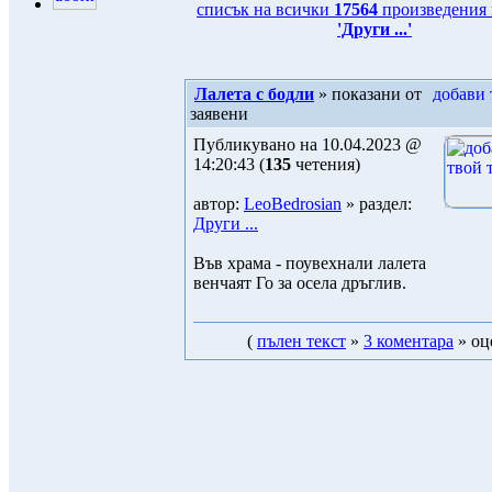
списък на всички
17564
произведения 
'Други ...'
Лалета с бодли
» показани от
заявени
Публикувано на 10.04.2023 @
14:20:43 (
135
четения)
автор:
LeoBedrosian
» раздел:
Други ...
Във храма - поувехнали лалета
венчаят Го за осела дръглив.
(
пълен текст
»
3 коментара
» оце