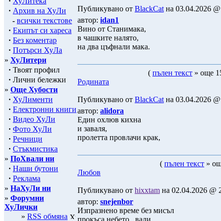
·
ХуЛитека
Публикувано от
BlackCat
на 03.04.2026 @ 
·
Архив на ХуЛи
автор:
idan1
-
всички текстове
Вино от Станимака,
·
Екипът си хареса
в чашките налято,
·
Без коментар
на два цъфнали макa.
·
Потърси ХуЛа
»
ХуЛитери
·
Твоят профил
(
пълен текст
» още 15
·
Лични бележки
Родината
»
Още Хубости
·
ХуЛименти
Публикувано от
BlackCat
на 03.04.2026 @ 
·
Електронни книги
автор:
alidora
·
Видео ХуЛи
Един охлюв кихна
и заваля,
·
Фото ХуЛи
пролетта провлачи крак,
·
Речници
·
Стъкмистика
»
ПоХвали ни
(
пълен текст
» ощ
·
Наши бутони
Любов
·
Реклама
»
НаХуЛи ни
Публикувано от
hixxtam
на 02.04.2026 @ 2
»
Форумни
автор:
snejenbor
ХуЛички
Изпразнено време без мисъл
»
RSS обмяна
прокъса небето...вали.