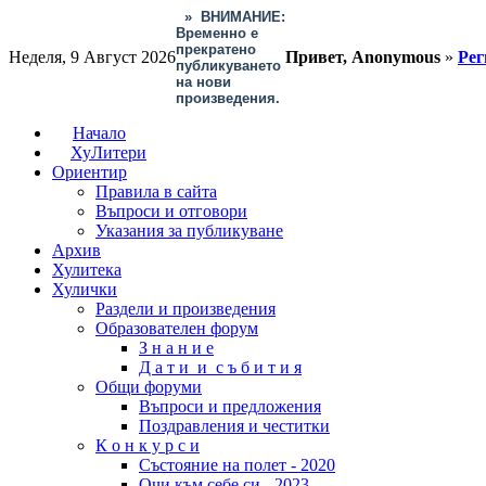
»
ВНИМАНИЕ:
Временно е
прекратено
Неделя, 9 Август 2026
Привет, Anonymous
»
Рег
публикуването
на нови
произведения.
Начало
ХуЛитери
Ориентир
Правила в сайта
Въпроси и отговори
Указания за публикуване
Архив
Хулитека
Хулички
Раздели и произведения
Образователен форум
З н а н и е
Д а т и и с ъ б и т и я
Общи форуми
Въпроси и предложения
Поздравления и честитки
К о н к у р с и
Състояние на полет - 2020
Очи към себе си - 2023