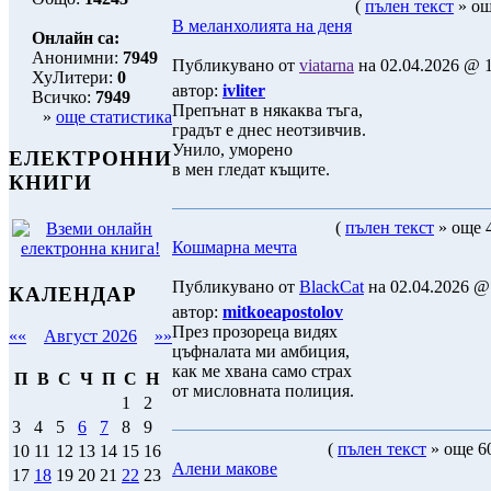
(
пълен текст
» ощ
В меланхолията на деня
Онлайн са:
Анонимни:
7949
Публикувано от
viatarna
на 02.04.2026 @ 1
ХуЛитери:
0
автор:
ivliter
Всичко:
7949
Препънат в някаква тъга,
»
още статистика
градът е днес неотзивчив.
Унило, уморено
ЕЛЕКТРОННИ
в мен гледат къщите.
КНИГИ
(
пълен текст
» още 4
Кошмарна мечта
Публикувано от
BlackCat
на 02.04.2026 @ 
КАЛЕНДАР
автор:
mitkoeapostolov
През прозореца видях
««
Август 2026
»»
цъфналата ми амбиция,
как ме хвана само страх
П
В
С
Ч
П
С
Н
от мисловната полиция.
1
2
3
4
5
6
7
8
9
(
пълен текст
» още 60
10
11
12
13
14
15
16
Алени макове
17
18
19
20
21
22
23