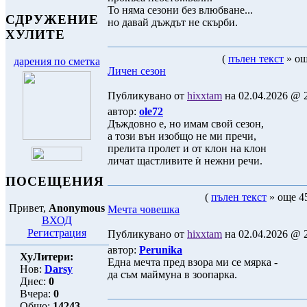
То няма сезони без влюбване...
СДРУЖЕНИЕ
но давай дъждът не скърби.
ХУЛИТЕ
(
пълен текст
» ощ
дарения по сметка
Личен сезон
Публикувано от
hixxtam
на 02.04.2026 @ 2
автор:
ole72
Дъждовно е, но имам свой сезон,
а този вън изобщо не ми пречи,
прелита пролет и от клон на клон
личат щастливите ѝ нежни речи.
ПОСЕЩЕНИЯ
(
пълен текст
» още 45
Привет,
Anonymous
Мечта човешка
ВХОД
Регистрация
Публикувано от
hixxtam
на 02.04.2026 @ 2
автор:
Perunika
ХуЛитери:
Една мечта пред взора ми се мярка -
Нов:
Darsy
да съм маймуна в зоопарка.
Днес:
0
Вчера:
0
Общо:
14243