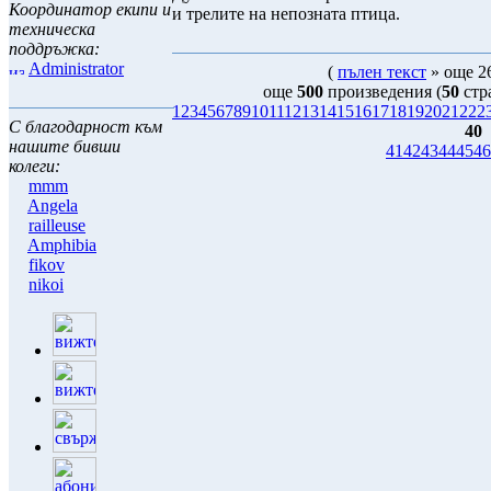
Координатор екипи и
и трелите на непозната птица.
техническа
поддръжка:
Administrator
(
пълен текст
» още 26
още
500
произведения (
50
стр
1
2
3
4
5
6
7
8
9
10
11
12
13
14
15
16
17
18
19
20
21
22
2
С благодарност към
40
нашите бивши
41
42
43
44
45
46
колеги:
mmm
Angela
railleuse
Amphibia
fikov
nikoi