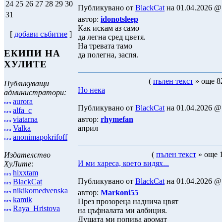
24
25
26
27
28
29
30
Публикувано от
BlackCat
на 01.04.2026 @ 
31
автор:
idonotsleep
Как искам аз само
[
добави събитие
]
да легна сред цветя.
На тревата тамо
ЕКИПИ НА
да полегна, заспя.
ХУЛИТЕ
(
пълен текст
» още 82
Публикуващи
Но нека
администратори:
aurora
Публикувано от
BlackCat
на 01.04.2026 @ 
alfa_c
viatarna
автор:
rhymefan
Valka
април
anonimapokrifoff
(
пълен текст
» още 1
Издателство
И ми хареса, което видях...
ХуЛите:
hixxtam
Публикувано от
BlackCat
на 01.04.2026 @ 
BlackCat
nikikomedvenska
автор:
Markoni55
kamik
През прозореца наднича цвят
Raya_Hristova
на цъфналата ми албиция.
Душата ми попива аромат