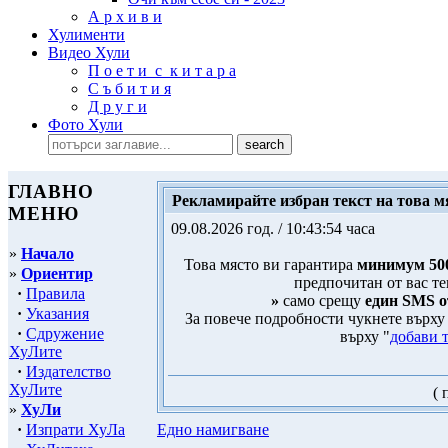
А р х и в и
Хулименти
Видео Хули
П о е т и с к и т а р а
С ъ б и т и я
Д р у г и
Фото Хули
ГЛАВНО
Рекламирайте избран текст на това м
МЕНЮ
09.08.2026 год. / 10:43:54 часа
»
Начало
Това място ви гарантира
минимум 50
»
Ориентир
предпочитан от вас те
·
Правила
»
само срещу
един SMS о
·
Указания
За повече подробности чукнете върху
·
Сдружение
върху "
добави т
ХуЛите
·
Издателство
ХуЛите
( 
»
ХуЛи
·
Изпрати ХуЛа
Едно намигване