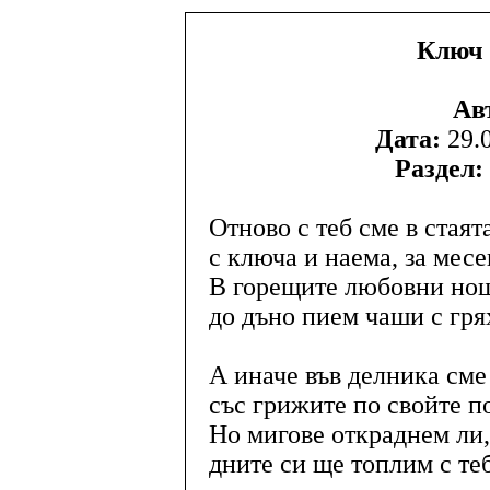
Ключ 
Ав
Дата:
29.0
Раздел:
Отново с теб сме в стаят
с ключа и наема, за месе
В горещите любовни но
до дъно пием чаши с гря
А иначе във делника сме
със грижите по свойте п
Но мигове откраднем ли
дните си ще топлим с теб