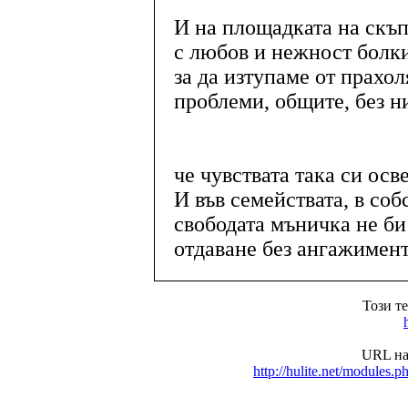
И на площадката на скъп
с любов и нежност болки
за да изтупаме от прахо
проблеми, общите, без н
че чувствата така си осв
И във семействата, в со
свободата мъничка не б
отдаване без ангажимен
Този т
URL на
http://hulite.net/module