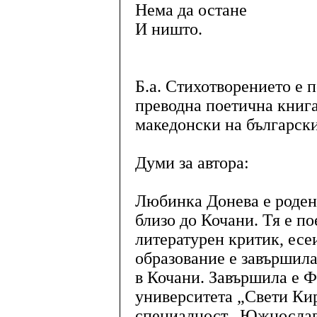
Нема да остане
И ништо.
Б.а. Стихотворението е 
преводна поетична книга
македонски на българск
Думи за автора:
Любинка Донева е родена
близо до Кочани. Тя е по
литературен критик, есе
образование е завършила 
в Кочани. Завършила е 
университета „Свети Ки
специалност „Южнославя