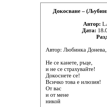
Докосване – (Љубинк
Автор:
L
Дата:
18.0
Раз
Автор: Любинка Донева,
Не се канете, ръце,
и не се страхувайте!
Докоснете се!
Всичко това е илюзия!
От вас
и от мене
никой