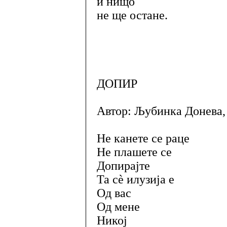
и нищо
не ще остане.
ДОПИР
Автор: Љубинка Донева, 
Не канете се раце
Не плашете се
Допирајте
Та сè илузија е
Од вас
Од мене
Никој