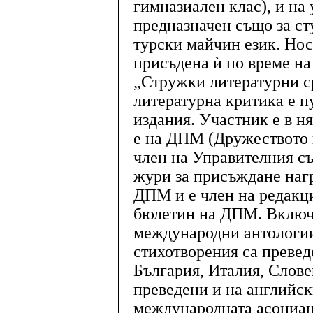
гимназиален клас), и на
предназначен също за ст
турски майчин език. Носи
присъдена ѝ по време н
„Стружки литературни ср
литературна критика е п
издания. Участник е в н
е на ДПМ (Дружеството 
член на Управителния съ
жури за присъждане нагр
ДПМ и е член на редакц
бюлетин на ДПМ. Включе
международни антологии
стихотворения са превед
България, Италия, Слове
преведени и на английск
международната асоциац