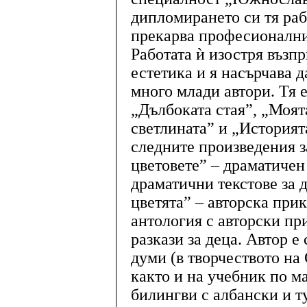
дипломирането си тя раб
прекарва професионални
Работата ѝ изостря възп
естетика и я насърчава 
много млади автори. Тя 
„Дълбоката стая”, „Моят
светлината” и „Историята
следните произведения з
цветовете” – драматичен
драматични текстове за д
цветята” – авторска при
антология с авторски пр
разкази за деца. Автор е
думи (в творчеството на
както и на учебник по м
билингви с албански и т