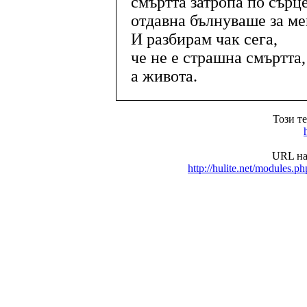
смъртта затропа по сърце
отдавна бълнуваше за ме
И разбирам чак сега,
че не е страшна смъртта,
а живота.
Този т
URL на
http://hulite.net/modules