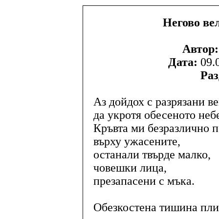
Негово ве
Автор:
Дата:
09.0
Раз
Аз дойдох с разрязани в
да укротя обесеното неб
Кръвта ми безразлично 
върху ужасените,
останали твърде малко,
човешки лица,
презапасени с мъка.
Обезкостена тишина пли