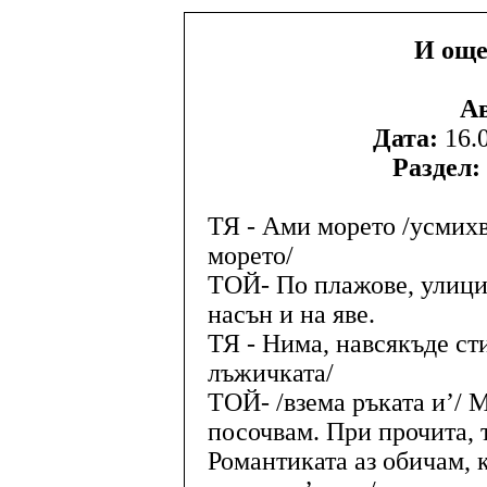
И още
Ав
Дата:
16.0
Раздел:
ТЯ - Ами морето /усмихв
морето/
ТОЙ- По плажове, улици.
насън и на яве.
ТЯ - Нима, навсякъде ст
лъжичката/
ТОЙ- /взема ръката и’/ М
посочвам. При прочита, 
Романтиката аз обичам, 