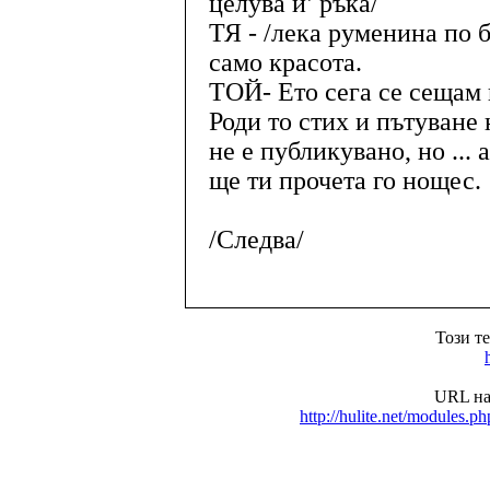
целува и’ ръка/
ТЯ - /лека руменина по б
само красота.
ТОЙ- Ето сега се сещам 
Роди то стих и пътуване 
не е публикувано, но ...
ще ти прочета го нощес.
/Следва/
Този т
URL на
http://hulite.net/modules