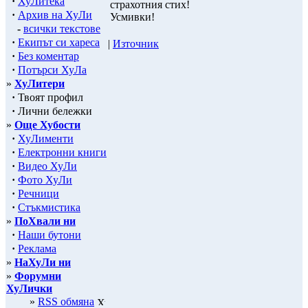
·
ХуЛитека
страхотния стих!
·
Архив на ХуЛи
Усмивки!
-
всички текстове
·
Екипът си хареса
|
Източник
·
Без коментар
·
Потърси ХуЛа
»
ХуЛитери
·
Твоят профил
·
Лични бележки
»
Още Хубости
·
ХуЛименти
·
Електронни книги
·
Видео ХуЛи
·
Фото ХуЛи
·
Речници
·
Стъкмистика
»
ПоХвали ни
·
Наши бутони
·
Реклама
»
НаХуЛи ни
»
Форумни
ХуЛички
»
RSS обмяна