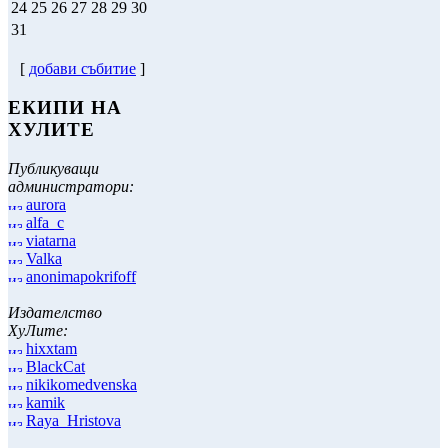
24
25
26
27
28
29
30
31
[
добави събитие
]
ЕКИПИ НА
ХУЛИТЕ
Публикуващи
администратори:
aurora
alfa_c
viatarna
Valka
anonimapokrifoff
Издателство
ХуЛите:
hixxtam
BlackCat
nikikomedvenska
kamik
Raya_Hristova