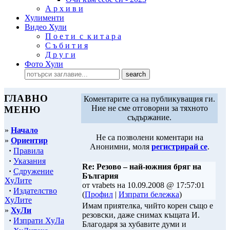
А р х и в и
Хулименти
Видео Хули
П о е т и с к и т а р а
С ъ б и т и я
Д р у г и
Фото Хули
ГЛАВНО
Коментарите са на публикуващия ги.
Ние не сме отговорни за тяхното
МЕНЮ
съдържание.
»
Начало
Не са позволени коментари на
»
Ориентир
Анонимни, моля
регистрирай се
.
·
Правила
·
Указания
Re: Резово – най-южния бряг на
·
Сдружение
България
ХуЛите
от vrabets на 10.09.2008 @ 17:57:01
·
Издателство
(
Профил
|
Изпрати бележка
)
ХуЛите
Имам приятелка, чийто корен също е
»
ХуЛи
резовски, даже снимах къщата И.
·
Изпрати ХуЛа
Благодаря за хубавите думи и