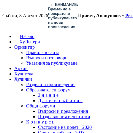
»
ВНИМАНИЕ:
Временно е
прекратено
Събота, 8 Август 2026
Привет, Anonymous
»
Рег
публикуването
на нови
произведения.
Начало
ХуЛитери
Ориентир
Правила в сайта
Въпроси и отговори
Указания за публикуване
Архив
Хулитека
Хулички
Раздели и произведения
Образователен форум
З н а н и е
Д а т и и с ъ б и т и я
Общи форуми
Въпроси и предложения
Поздравления и честитки
К о н к у р с и
Състояние на полет - 2020
Очи към себе си - 2023