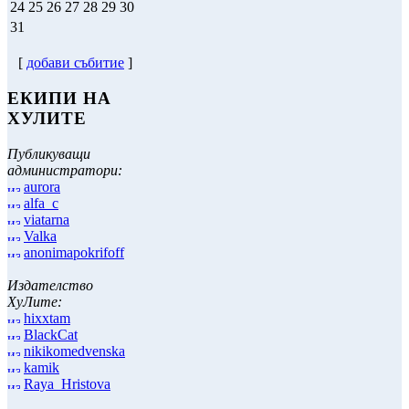
24
25
26
27
28
29
30
31
[
добави събитие
]
ЕКИПИ НА
ХУЛИТЕ
Публикуващи
администратори:
aurora
alfa_c
viatarna
Valka
anonimapokrifoff
Издателство
ХуЛите:
hixxtam
BlackCat
nikikomedvenska
kamik
Raya_Hristova