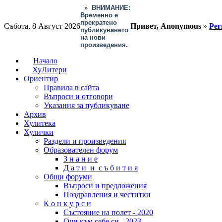
»
ВНИМАНИЕ:
Временно е
прекратено
Събота, 8 Август 2026
Привет, Anonymous
»
Рег
публикуването
на нови
произведения.
Начало
ХуЛитери
Ориентир
Правила в сайта
Въпроси и отговори
Указания за публикуване
Архив
Хулитека
Хулички
Раздели и произведения
Образователен форум
З н а н и е
Д а т и и с ъ б и т и я
Общи форуми
Въпроси и предложения
Поздравления и честитки
К о н к у р с и
Състояние на полет - 2020
Очи към себе си - 2023