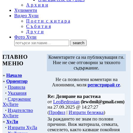
А р х и в и
Хулименти
Видео Хули
П о е т и с к и т а р а
С ъ б и т и я
Д р у г и
Фото Хули
ГЛАВНО
Коментарите са на публикуващия ги.
Ние не сме отговорни за тяхното
МЕНЮ
съдържание.
»
Начало
Не са позволени коментари на
»
Ориентир
Анонимни, моля
регистрирай се
.
·
Правила
·
Указания
Re: Дозиране на растежа
·
Сдружение
от
LeoBedrosian
(lewdmil@gmail.com)
ХуЛите
на 27.09.2025 @ 14:27:27
·
Издателство
(
Профил
|
Изпрати бележка
)
ХуЛите
За раждането не знам по полови
»
ХуЛи
причини. Виж материала, семката,
·
Изпрати ХуЛа
семселето, както казваше покойния