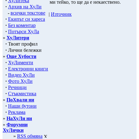
·
ХуЛитека
ми тейко, то ще да е некаествено.
·
Архив на ХуЛи
-
всички текстове
|
Източник
·
Екипът си хареса
·
Без коментар
·
Потърси ХуЛа
»
ХуЛитери
·
Твоят профил
·
Лични бележки
»
Още Хубости
·
ХуЛименти
·
Електронни книги
·
Видео ХуЛи
·
Фото ХуЛи
·
Речници
·
Стъкмистика
»
ПоХвали ни
·
Наши бутони
·
Реклама
»
НаХуЛи ни
»
Форумни
ХуЛички
»
RSS обмяна