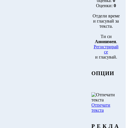
оценка:
0
Оценки:
0
Отдели време
и гласувай за
текста.
Ти си
Анонимен
.
Регистрирай
се
и гласувай.
ОПЦИИ
Отпечати
текста
Р Е К Л А