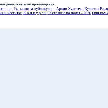
ликуването на нови произведения.
тговори
Указания за публикуване
Архив
Хулитека
Хулички
Разд
ия и честитки
К о н к у р с и
Състояние на полет - 2020
Очи към с