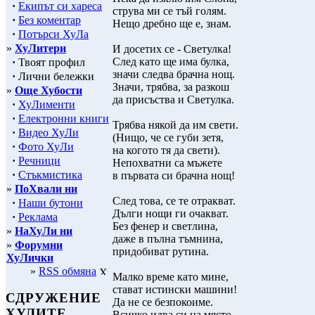
·
Екипът си хареса
струва ми се тъй голям.
·
Без коментар
Нещо дребно ще е, знам.
·
Потърси ХуЛа
»
ХуЛитери
И досетих се - Светулка!
След като ще има булка,
·
Твоят профил
значи следва брачна нощ.
·
Лични бележки
Значи, трябва, за разкош
»
Още Хубости
да присъства и Светулка.
·
ХуЛименти
·
Електронни книги
Трябва някой да им свети.
·
Видео ХуЛи
(Нищо, че се губи зетя,
·
Фото ХуЛи
на когото тя да свети).
·
Речници
Непохватни са мъжете
·
Стъкмистика
в първата си брачна нощ!
»
ПоХвали ни
След това, се те отракват.
·
Наши бутони
Дълги нощи ги очакват.
·
Реклама
Без фенер и светлина,
»
НаХуЛи ни
даже в пълна тъмнина,
»
Форумни
придобиват рутина.
ХуЛички
»
RSS обмяна
Малко време като мине,
стават истински машини!
СДРУЖЕНИЕ
Да не се безпокоиме.
ХУЛИТЕ
Всичко идва си на място.