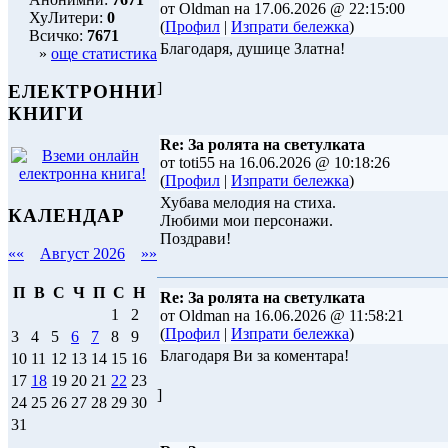
от Oldman на 17.06.2026 @ 22:15:00
ХуЛитери:
0
(
Профил
|
Изпрати бележка
)
Всичко:
7671
Благодаря, душице Златна!
»
още статистика
]
ЕЛЕКТРОННИ
КНИГИ
Re: За ролята на светулката
от toti55 на 16.06.2026 @ 10:18:26
(
Профил
|
Изпрати бележка
)
Хубава мелодия на стиха.
КАЛЕНДАР
Любими мои персонажи.
Поздрави!
««
Август 2026
»»
П
В
С
Ч
П
С
Н
Re: За ролята на светулката
1
2
от Oldman на 16.06.2026 @ 11:58:21
(
Профил
|
Изпрати бележка
)
3
4
5
6
7
8
9
Благодаря Ви за коментара!
10
11
12
13
14
15
16
17
18
19
20
21
22
23
]
24
25
26
27
28
29
30
31