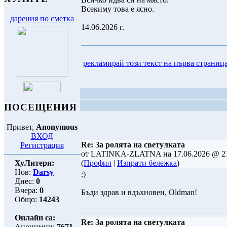
Всекиму това е ясно.
дарения по сметка
14.06.2026 г.
рекламирай този текст на първа страниц
ПОСЕЩЕНИЯ
Привет,
Anonymous
ВХОД
Re: За ролята на светулката
Регистрация
от LATINKA-ZLATNA на 17.06.2026 @ 21
ХуЛитери:
(
Профил
|
Изпрати бележка
)
Нов:
Darsy
:)
Днес:
0
Вчера:
0
Бъди здрав и вдъхновен, Oldman!
Общо:
14243
Онлайн са:
Re: За ролята на светулката
Анонимни:
7671