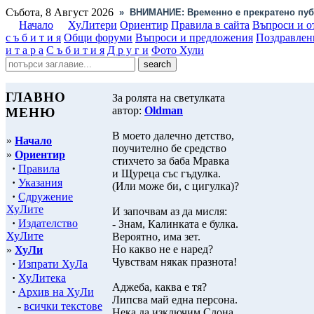
Събота, 8 Август 2026
»
ВНИМАНИЕ: Временно е прекратено пуб
Начало
ХуЛитери
Ориентир
Правила в сайта
Въпроси и о
с ъ б и т и я
Общи форуми
Въпроси и предложения
Поздравлен
и т а р а
С ъ б и т и я
Д р у г и
Фото Хули
ГЛАВНО
За ролята на светулката
автор:
Oldman
МЕНЮ
В моето далечно детство,
»
Начало
поучително бе средство
»
Ориентир
стихчето за баба Мравка
·
Правила
и Щуреца със гъдулка.
·
Указания
(Или може би, с цигулка)?
·
Сдружение
ХуЛите
И започвам аз да мисля:
·
Издателство
- Знам, Калинката е булка.
ХуЛите
Вероятно, има зет.
Но какво не е наред?
»
ХуЛи
Чувствам някак празнота!
·
Изпрати ХуЛа
·
ХуЛитека
Аджеба, каква е тя?
·
Архив на ХуЛи
Липсва май една персона.
-
всички текстове
Нека да изключим Слона,