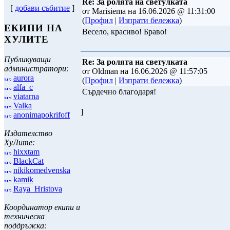
Re: За ролята на светулката
[
добави събитие
]
от Marisiema на 16.06.2026 @ 11:31:00
(
Профил
|
Изпрати бележка
)
ЕКИПИ НА
Весело, красиво! Браво!
ХУЛИТЕ
Публикуващи
Re: За ролята на светулката
администратори:
от Oldman на 16.06.2026 @ 11:57:05
aurora
(
Профил
|
Изпрати бележка
)
alfa_c
Сърдечно благодаря!
viatarna
Valka
]
anonimapokrifoff
Издателство
ХуЛите:
hixxtam
BlackCat
nikikomedvenska
kamik
Raya_Hristova
Координатор екипи и
техническа
поддръжка: