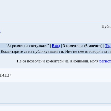
Публ
а
"За ролята на светулката" |
Вход
|
3
коментара (
6
мнения) |
Тър
Коментарите са на публикуващия ги. Ние не сме отговорни за т
Не са позволени коментари на Анонимни, моля
регист
:41:37