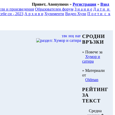
Привет, Anonymous
»
Регистрация
»
Вход
ели и произведения
Образователен форум
З н а н и е
Д а т и и
ебе си - 2023
А р х и в и
Хулименти
Видео Хули
П о е т и с к
СРОДНИ
ВРЪЗКИ
» Повече за
Хумор и
сатира
» Материали
от
Oldman
РЕЙТИНГ
ЗА
ТЕКСТ
Средна