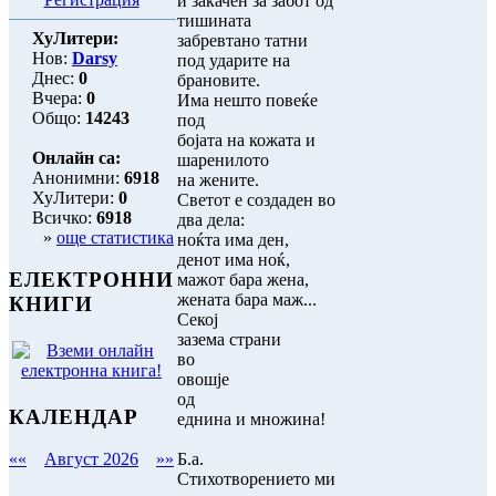
и закачен за забот од
тишината
ХуЛитери:
забревтано татни
Нов:
Darsy
под ударите на
Днес:
0
брановите.
Вчера:
0
Има нешто повеќе
Общо:
14243
под
бојата на кожата и
Онлайн са:
шаренилото
Анонимни:
6918
на жените.
ХуЛитери:
0
Светот е создаден во
Всичко:
6918
два дела:
»
още статистика
ноќта има ден,
денот има ноќ,
ЕЛЕКТРОННИ
мажот бара жена,
жената бара маж...
КНИГИ
Секој
зазема страни
во
овошје
од
КАЛЕНДАР
еднина и множина!
Б.а.
««
Август 2026
»»
Стихотворението ми