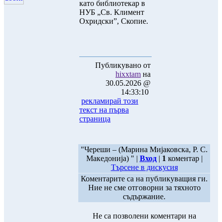
като библиотекар в
НУБ „Св. Климент
Охридски”, Скопие.
Публикувано от
hixxtam
на
30.05.2026 @
14:33:10
рекламирай този
текст на първа
страница
"Череши – (Марина Миjаковска, Р. С.
Македонија) " |
Вход
|
1
коментар |
Търсене в дискусия
Коментарите са на публикуващия ги.
Ние не сме отговорни за тяхното
съдържание.
Не са позволени коментари на