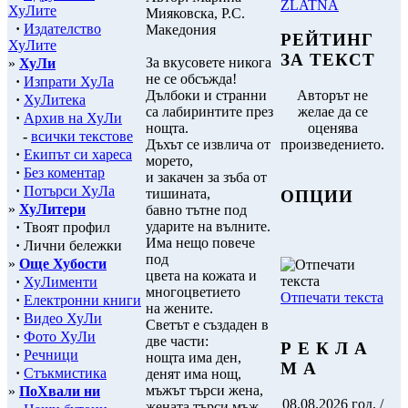
ZLATNA
ХуЛите
Мияковска, Р.С.
·
Издателство
Македония
РЕЙТИНГ
ХуЛите
ЗА ТЕКСТ
За вкусовете никога
»
ХуЛи
не се обсъжда!
·
Изпрати ХуЛа
Дълбоки и странни
Авторът не
·
ХуЛитека
са лабиринтите през
желае да се
·
Архив на ХуЛи
нощта.
оценява
-
всички текстове
Дъхът се извлича от
произведението.
·
Екипът си хареса
морето,
·
Без коментар
и закачен за зъба от
·
Потърси ХуЛа
тишината,
ОПЦИИ
»
ХуЛитери
бавно тътне под
ударите на вълните.
·
Твоят профил
Има нещо повече
·
Лични бележки
под
»
Още Хубости
цвета на кожата и
·
ХуЛименти
многоцветието
Отпечати текста
·
Електронни книги
на жените.
·
Видео ХуЛи
Светът е създаден в
·
Фото ХуЛи
две части:
Р Е К Л А
·
Речници
нощта има ден,
М А
·
Стъкмистика
денят има нощ,
мъжът търси жена,
»
ПоХвали ни
08.08.2026 год. /
жената търси мъж...