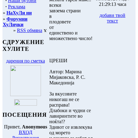
·
Наши бутони
21:29:13 часа
всеки
·
Реклама
завзема страни
»
НаХуЛи ни
добави твой
в
»
Форумни
текст
плодовете
ХуЛички
от
»
RSS обмяна
единствено и
множествено число!
СДРУЖЕНИЕ
ХУЛИТЕ
ЦРЕШИ
дарения по сметка
Автор: Марина
Миjаковска, Р. С.
Македонија
За вкусовите
никогаш не се
расправа!
Длабоки и чудни се
ПОСЕЩЕНИЯ
лавиринтите во
ноќта!?
Привет,
Anonymous
Здивот се извлекува
ВХОД
од морето
Регистрация