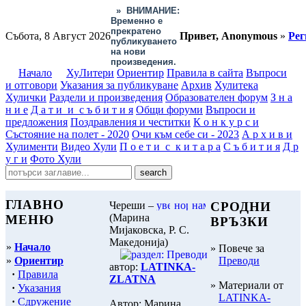
»
ВНИМАНИЕ:
Временно е
прекратено
Събота, 8 Август 2026
Привет, Anonymous
»
Рег
публикуването
на нови
произведения.
Начало
ХуЛитери
Ориентир
Правила в сайта
Въпроси
и отговори
Указания за публикуване
Архив
Хулитека
Хулички
Раздели и произведения
Образователен форум
З н а
н и е
Д а т и и с ъ б и т и я
Общи форуми
Въпроси и
предложения
Поздравления и честитки
К о н к у р с и
Състояние на полет - 2020
Очи към себе си - 2023
А р х и в и
Хулименти
Видео Хули
П о е т и с к и т а р а
С ъ б и т и я
Д р
у г и
Фото Хули
ГЛАВНО
Череши –
СРОДНИ
(Марина
МЕНЮ
ВРЪЗКИ
Миjаковска, Р. С.
Македонија)
»
Начало
» Повече за
»
Ориентир
Преводи
автор:
LATINKA-
·
Правила
ZLATNA
» Материали от
·
Указания
LATINKA-
·
Сдружение
Автор: Марина