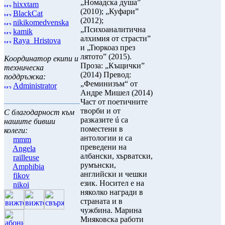
„Номадска душа”
hixxtam
(2010); „Куфари”
BlackCat
(2012);
nikikomedvenska
„Психоаналитична
kamik
алхимия от страсти”
Raya_Hristova
и „Тюркоаз през
лятото” (2015).
Координатор екипи и
Проза: „Къщички”
техническа
(2014) Превод:
поддръжка:
„Феминизъм“ от
Administrator
Андре Мишел (2014)
Част от поетичните
творби и от
С благодарност към
разказите ú са
нашите бивши
поместени в
колеги:
антологии и са
mmm
преведени на
Angela
албански, хърватски,
railleuse
румънски,
Amphibia
английски и чешки
fikov
език. Носител е на
nikoi
няколко награди в
страната и в
чужбина. Марина
Мияковска работи