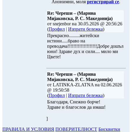
Анонимни, моля
регистрирай се
.
Re: Череши – (Марина
Миjаковска, Р. С. Македонија)
от snejenbor на 30.05.2026 @ 20:56:26
(
Профил
|
Изпрати бележка
)
Прекрасно.........житейски
истини.....браво на
преводача!!!!!!!!!!!!!!!!!!!!Добре дошъл
юни! Здраве дух и сили.... мило ми
Цвете!
Re: Череши – (Марина
Миjаковска, Р. С. Македонија)
от LATINKA-ZLATNA на 02.06.2026
@ 19:50:58
(
Профил
|
Изпрати бележка
)
Благодаря, Снежно борче!
Здраве и благослов да имаш!
]
ПРАВИЛА И УСЛОВИЯ
ПОВЕРИТЕЛНОСТ
Бисквитки