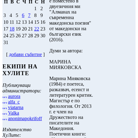
е поместено в
П
В
С
Ч
П
С
Н
двуезичния ми
1
2
"Aлманах на
3
4
5
6
7
8
9
съвременна
10
11
12
13
14
15
16
македонска поезия"
от македонски на
17
18
19
20
21
22
23
български език
24
25
26
27
28
29
30
(2016).
31
Думи за автора:
[
добави събитие
]
МАРИНА
ЕКИПИ НА
МИЯКОВСКА
ХУЛИТЕ
Марина Мияковска
(1984) e поетеса,
Публикуващи
разказвач, есеист и
администратори:
литературен критик.
aurora
Магистър е по
alfa_c
филология. От 2013
viatarna
г. е член на
Valka
Дружеството на
anonimapokrifoff
писателите на
Македония.
Издателство
Поетични книги:
ХуЛите: