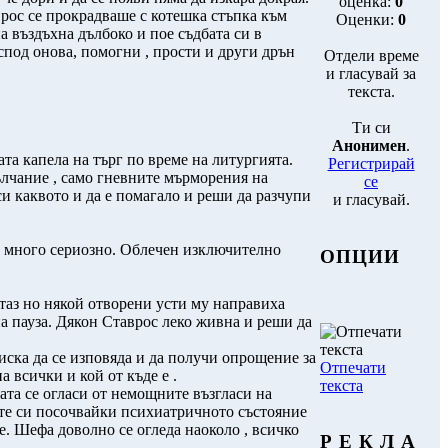
оценка:
0
рос се прокрадваше с котешка стъпка към
Оценки:
0
на въздъхна дълбоко и пое съдбата си в
оспод онова, помогни , прости и други дрън
Отдели време
и гласувай за
текста.
Ти си
Анонимен
.
та капела на търг по време на литургията.
Регистрирай
ълчание , само гневните мърморения на
се
 си каквото и да е помагало и реши да разчупи
и гласувай.
а много сериозно. Облечен изключително
ОПЦИИ
таз но някой отворени усти му направиха
а пауза. Дякон Ставрос леко живна и реши да
 иска да се изповяда и да получи опрощение за
Отпечати
а всички и кой от къде е .
текста
ата се огласи от немощните възгласи на
ите си посочвайки психиатричното състояние
е. Шефа доволно се огледа наоколо , всичко
Р Е К Л А