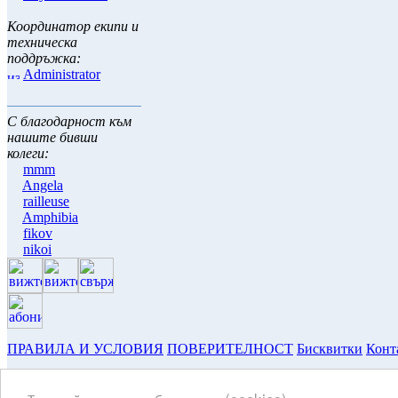
Координатор екипи и
техническа
поддръжка:
Administrator
С благодарност към
нашите бивши
колеги:
mmm
Angela
railleuse
Amphibia
fikov
nikoi
ПРАВИЛА И УСЛОВИЯ
ПОВЕРИТЕЛНОСТ
Бисквитки
Конт
Copyright © 2003-2026 ~ www.hulite.net ~ всички права запазени
Текстовете и тяхното съдържание са притежание и отговорност