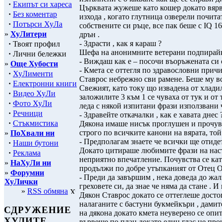
·
Екипът си хареса
Църквата жужеше като кошер докато вярв
·
Без коментар
изхода , когато глутница озверели почита
·
Потърси ХуЛа
собствените си ръце, все пак беше с IQ 1
»
ХуЛитери
дрън .
- Здрасти , как я караш ?
·
Твоят профил
Шефа на анонимните ветерани подпирайки
·
Лични бележки
- Виждаш как е – посочи въоръжената си 
»
Още Хубости
- Кмета се оттегля по здравословни причи
·
ХуЛименти
Ставрос небрежно сви рамене. Беше му вс
·
Електронни книги
Свежият, като току що извадена от хлади
·
Видео ХуЛи
заложилите 3 към 1 се чуваха от тук и от 
·
Фото ХуЛи
леда с някой изпитани фрази използвани 
·
Речници
- Здравейте откачалки , как е хавата днес 
·
Стъкмистика
Дякона имаше нисък проглушен и прочув
строго по всичките канони на вярата, т
»
ПоХвали ни
- Предполагам знаете че всички ще отидет
·
Наши бутони
Докато цитираше любимите фрази на наста
·
Реклама
неприятно впечатление. Почувства се кат
»
НаХуЛи ни
продължи по добре утъпканият от Отец О
»
Форумни
- Преди да завършим , нека доведа до жал
ХуЛички
греховете си, да знае че няма да стане . И
»
RSS обмяна
Дякон Ставрос докато се оттеглеше досто
налаганите с бастуни букмейкъри , дамит
СДРУЖЕНИЕ
на дякона докато кмета неуверено се опи
ХУЛИТЕ
вървеше по план докато един глас не про