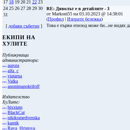
17
18
19
20
21
22
23
24
25
26
27
28
29
30
RE: Дяволът е в детайлите - 3
от Markoni55 на 03.10.2023 @ 14:38:01
31
(
Профил
|
Изпрати бележка
)
Това е първи епизод може би...не видях д
[
добави събитие
]
ЕКИПИ НА
ХУЛИТЕ
Публикуващи
администратори:
aurora
alfa_c
viatarna
Valka
anonimapokrifoff
Издателство
ХуЛите:
hixxtam
BlackCat
nikikomedvenska
kamik
Raya_Hristova