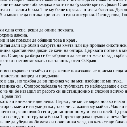
ащите оживено обсъждаха квотите на букмейкърите. Дякон Став
тели на залога 6 към 1 не му беше отрязала пътя за бягство. Дяко
65 и можеше да изтика криво ляво една литургия. Господ това, Г
 една стена, реши да опипа почвата.
охрана дякона.
ни и ме помоли да обявиш това в края .
е тая дали ще обяви смъртта на кмета или ще продаде сикстинска
лника краставичка дякон се качи на олтара. Църквата потъна в м
там. Ставрос разбира се бе забравил да вземе от масата зад гърба
често от неговият мъдър наставник , отец О-Браян.
?
ствен църковен тембър а изражение показваше че приема нещат
ой пристъпи напред и продължи
е в ада , но трябва да ви призная че на мен изобщо не ми пука.
вника си , Ставрос забеляза че публиката го наблюдаваше е екс
о че ли бе извадил от расото си дистанционно и сложил всичко н
-Браян път .
кото ви внимание две неща. Първо , не ми се вярва но ако някой
 второ , кмета е на умирачка , така че … жална му майка . Чао ви н
почтено , явно някой гепи дистанционно му и пусна плей. Църкв
е и господата от групата 6 към 1 претендираха шумно за печалб
тваше да убеди любимата си половинка че здрав като стадо биков
шепна в ухото му :