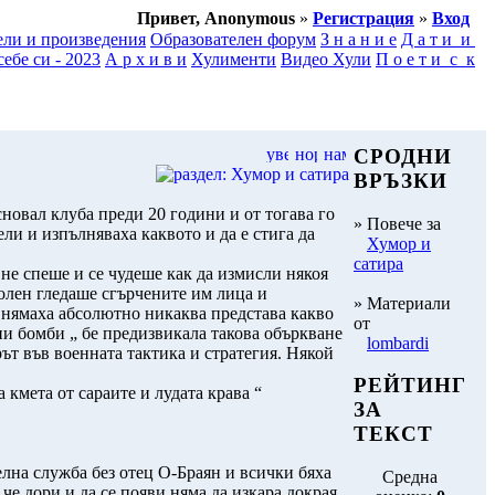
Привет, Anonymous
»
Регистрация
»
Вход
ели и произведения
Образователен форум
З н а н и е
Д а т и и
ебе си - 2023
А р х и в и
Хулименти
Видео Хули
П о е т и с к
СРОДНИ
ВРЪЗКИ
новал клуба преди 20 години и от тогава го
» Повече за
ли и изпълняваха каквото и да е стига да
Хумор и
сатира
не спеше и се чудеше как да измисли някоя
волен гледаше сгърчените им лица и
» Материали
 нямаха абсолютно никаква представа какво
от
ни бомби „ бе предизвикала такова объркване
lombardi
рът във военната тактика и стратегия. Някой
РЕЙТИНГ
кмета от сараите и лудата крава “
ЗА
ТЕКСТ
елна служба без отец О-Браян и всички бяха
Средна
 че дори и да се появи няма да изкара докрая.