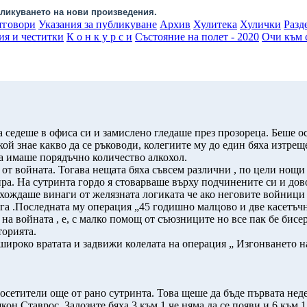
ликуването на нови произведения.
тговори
Указания за публикуване
Архив
Хулитека
Хулички
Разд
ия и честитки
К о н к у р с и
Състояние на полет - 2020
Очи към с
седеше в офиса си и замислено гледаше през прозореца. Беше ос
ой знае какво да се ръководи, колегиите му до един бяха изтреще
а имаше порядъчно количество алкохол.
т войната. Тогава нещата бяха съвсем различни , по цели нощи 
бира. На сутринта гордо я стоварваше върху подчинените си и до
зхождаше винаги от желязната логиката че ако неговите войници
рага .Последната му операция „45 годишно малцово и две касетъч
на войната , е, с малко помощ от съюзниците но все пак бе бисе
торията.
широко вратата и задвижи колелата на операция „ Изгонването на 
посетители още от рано сутринта. Това щеше да бъде първата нед
он Ставрос. Залозите бяха 3 към 1 че няма да се появи и 6 към 1