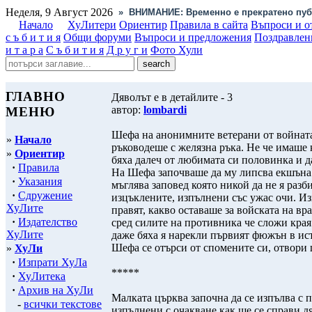
Неделя, 9 Август 2026
»
ВНИМАНИЕ: Временно е прекратено пуб
Начало
ХуЛитери
Ориентир
Правила в сайта
Въпроси и о
с ъ б и т и я
Общи форуми
Въпроси и предложения
Поздравлен
и т а р а
С ъ б и т и я
Д р у г и
Фото Хули
ГЛАВНО
Дяволът е в детайлите - 3
автор:
lombardi
МЕНЮ
Шефа на анонимните ветерани от войната 
»
Начало
ръководеше с желязна ръка. Не че имаше к
»
Ориентир
бяха далеч от любимата си половинка и д
·
Правила
На Шефа започваше да му липсва екшъна о
·
Указания
мъглява заповед която никой да не я раз
·
Сдружение
изцъклените, изпълнени със ужас очи. И
ХуЛите
правят, какво оставаше за войската на в
·
Издателство
сред силите на противника че сложи края 
ХуЛите
даже бяха я нарекли първият фюжън в ис
Шефа се отърси от спомените си, отвори 
»
ХуЛи
·
Изпрати ХуЛа
*****
·
ХуЛитека
·
Архив на ХуЛи
Малката църква започна да се изпълва с 
-
всички текстове
изпълнени с очакване как ще се справи дяк