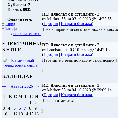
ХуЛитери:
2
Всичко:
8035
RE: Дяволът е в детайлите - 3
от Markoni55 на 03.10.2023 @ 14:37:55
Онлайн сега:
(
Профил
|
Изпрати бележка
)
::
Elling
::
kameja
Това е първи епизод може би...не видях д
»
още статистика
ЕЛЕКТРОННИ
RE: Дяволът е в детайлите - 3
КНИГИ
от Lombardi на 03.10.2023 @ 14:47:13
(
Профил
|
Изпрати бележка
)
Първият е 3 реда по надолу , под номер 4
]
КАЛЕНДАР
RE: Дяволът е в детайлите - 3
««
Август 2026
»»
от Markoni55 на 04.10.2023 @ 09:09:14
(
Профил
|
Изпрати бележка
)
П
В
С
Ч
П
С
Н
Така си и мислех!
1
2
3
4
5
6
7
8
9
]
10
11
12
13
14
15
16