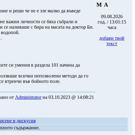
М А
ние и реши че не е зле малко да въведе
09.08.2026
 не важни личности се бяха събрали и
год. / 13:01:15
 се наливаше с бира на масата на доктор Би.
часа
 водопой.
.
добави твой
текст
те си умения в раздела 101 начина да
зползваше всички непозволени методи да го
се втренчи във бойното поле.
вано от
Administrator
на 03.10.2023 @ 14:08:21
рсене в дискусия
яхното съдържание.