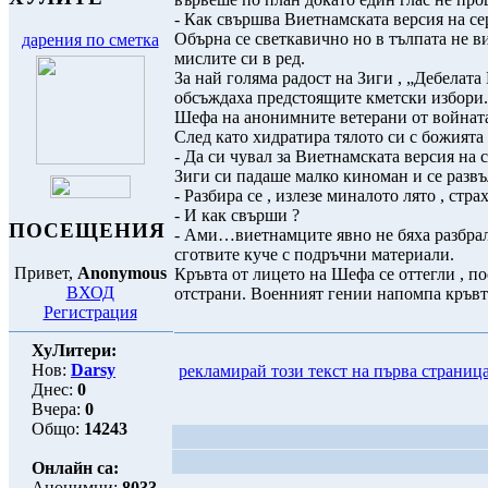
- Как свършва Виетнамската версия на се
Обърна се светкавично но в тълпата не в
дарения по сметка
мислите си в ред.
За най голяма радост на Зиги , „Дебелата
обсъждаха предстоящите кметски избори. 
Шефа на анонимните ветерани от войната 
След като хидратира тялото си с божията т
- Да си чувал за Виетнамската версия на 
Зиги си падаше малко киноман и се развъ
- Разбира се , излезе миналото лято , стр
- И как свърши ?
ПОСЕЩЕНИЯ
- Ами…виетнамците явно не бяха разбрал
сготвите куче с подръчни материали.
Привет,
Anonymous
Кръвта от лицето на Шефа се оттегли , п
ВХОД
отстрани. Военният гении напомпа кръвта
Регистрация
ХуЛитери:
Нов:
Darsy
рекламирай този текст на първа страниц
Днес:
0
Вчера:
0
Общо:
14243
Онлайн са:
Анонимни:
8033