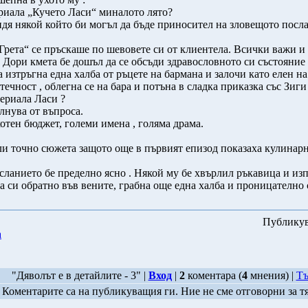
риала „Кучето Ласи“ миналото лято?
идя някой който би могъл да бъде приносител на зловещото посла
 Грета“ се пръскаше по шевовете си от клиентела. Всички важи и
Дори кмета бе дошъл да се обсъди здравословното си състояние и
изтръгна една халба от ръцете на бармана и залочи като елен на
ечност , облегна се на бара и потъна в сладка приказка със Зиги 
сериала Ласи ?
лнува от въпроса.
ахотен бюджет, големи имена , голяма драма.
и точно сюжета защото още в първият епизод показаха кулинарни
осланието бе пределно ясно . Някой му бе хвърлил ръкавица и и
 си обратно във вените, грабна още една халба и проницателно 
Публику
а
"Дяволът е в детайлите - 3" |
Вход
|
2
коментара (
4
мнения) |
Тъ
Коментарите са на публикуващия ги. Ние не сме отговорни за т