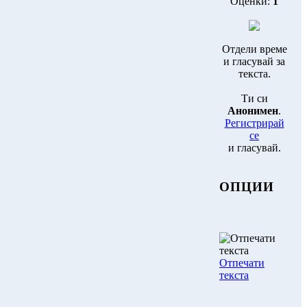
Оценки:
1
Отдели време
и гласувай за
текста.
Ти си
Анонимен
.
Регистрирай
се
и гласувай.
ОПЦИИ
Отпечати
текста