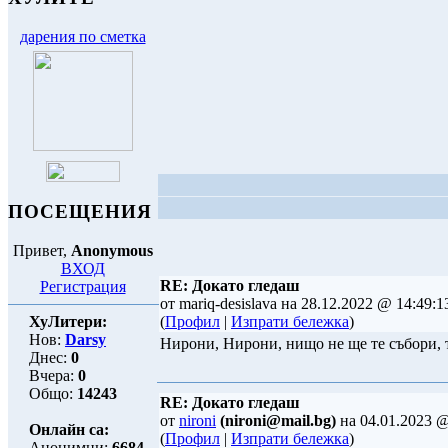
дарения по сметка
ПОСЕЩЕНИЯ
Привет,
Anonymous
ВХОД
RE: Докато гледаш
Регистрация
от mariq-desislava на 28.12.2022 @ 14:49:1
ХуЛитери:
(
Профил
|
Изпрати бележка
)
Нов:
Darsy
Нирони, Нирони, нищо не ще те събори, т
Днес:
0
Вчера:
0
Общо:
14243
RE: Докато гледаш
от
nironi
(nironi@mail.bg)
на 04.01.2023 @
Онлайн са:
(
Профил
|
Изпрати бележка
)
Анонимни:
6684