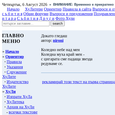
Четвъртък, 6 Август 2026
»
ВНИМАНИЕ: Временно е прекратено 
Начало
ХуЛитери
Ориентир
Правила в сайта
Въпроси и о
с ъ б и т и я
Общи форуми
Въпроси и предложения
Поздравлен
и т а р а
С ъ б и т и я
Д р у г и
Фото Хули
ГЛАВНО
Докато гледаш
автор:
nironi
МЕНЮ
Коледно небе над мен
»
Начало
Коледна муха край мен -
»
Ориентир
с цигарата сме падаща звезда
·
Правила
редуваме се.
·
Указания
·
Сдружение
ХуЛите
·
Издателство
рекламирай този текст на първа страниц
ХуЛите
»
ХуЛи
·
Изпрати ХуЛа
·
ХуЛитека
·
Архив на ХуЛи
-
всички текстове