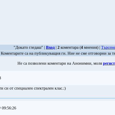
"Докато гледаш" |
Вход
|
2
коментара (
4
мнения) |
Търсене
Коментарите са на публикуващия ги. Ние не сме отговорни за т
Не са позволени коментари на Анонимни, моля
регист
3
и си от специален спектрален клас.:)
 09:56:26