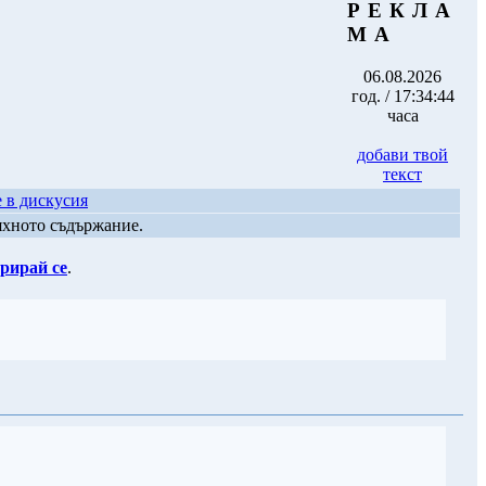
Р Е К Л А
М А
06.08.2026
год. / 17:34:44
часа
добави твой
текст
 в дискусия
яхното съдържание.
рирай се
.