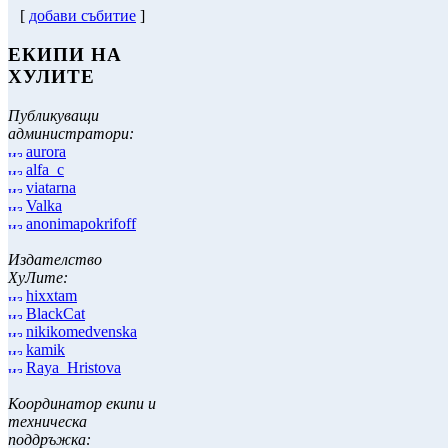
[
добави събитие
]
ЕКИПИ НА
ХУЛИТЕ
Публикуващи
администратори:
aurora
alfa_c
viatarna
Valka
anonimapokrifoff
Издателство
ХуЛите:
hixxtam
BlackCat
nikikomedvenska
kamik
Raya_Hristova
Координатор екипи и
техническа
поддръжка: