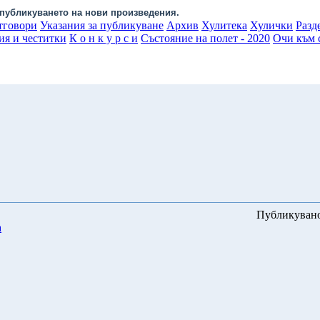
публикуването на нови произведения.
тговори
Указания за публикуване
Архив
Хулитека
Хулички
Разд
ия и честитки
К о н к у р с и
Състояние на полет - 2020
Очи към с
Публикуван
а