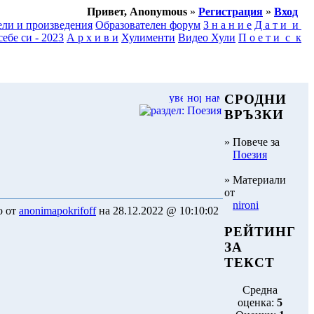
Привет, Anonymous
»
Регистрация
»
Вход
ели и произведения
Образователен форум
З н а н и е
Д а т и и
ебе си - 2023
А р х и в и
Хулименти
Видео Хули
П о е т и с к
СРОДНИ
ВРЪЗКИ
» Повече за
Поезия
» Материали
от
nironi
о от
anonimapokrifoff
на 28.12.2022 @ 10:10:02
РЕЙТИНГ
ЗА
ТЕКСТ
Средна
оценка:
5