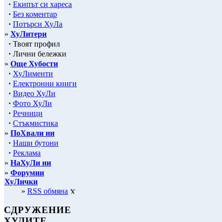
·
Екипът си хареса
·
Без коментар
·
Потърси ХуЛа
»
ХуЛитери
·
Твоят профил
·
Лични бележки
»
Още Хубости
·
ХуЛименти
·
Електронни книги
·
Видео ХуЛи
·
Фото ХуЛи
·
Речници
·
Стъкмистика
»
ПоХвали ни
·
Наши бутони
·
Реклама
»
НаХуЛи ни
»
Форумни
ХуЛички
»
RSS обмяна
СДРУЖЕНИЕ
ХУЛИТЕ