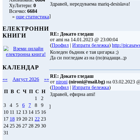
Здравей, нередуваема mariq-desislava!
ХуЛитери:
0
Всичко:
6684
]
»
още статистика
ЕЛЕКТРОННИ
RE: Докато гледаш
КНИГИ
от ami на 14.01.2023 @ 23:00:04
(
Профил
|
Изпрати бележка
)
http://picasa
Коледен бъдник е тая цигарка ;)
Да си погледам аз на (по)падащи..;р
КАЛЕНДАР
RE: Докато гледаш
««
Август 2026
»»
от
nironi
(nironi@mail.bg)
на 03.02.2023 @
(
Профил
|
Изпрати бележка
)
П
В
С
Ч
П
С
Н
Здравей, ефирна ami!
1
2
3
4
5
6
7
8
9
]
10
11
12
13
14
15
16
17
18
19
20
21
22
23
24
25
26
27
28
29
30
31