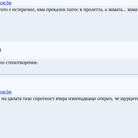
blog.bg
ото е истерично, има прекален патос в пролетта, а зимата... зима
3
но стихотворение.
blog.bg
 на цялата тази сиротност вчера изненадващо открих, че щурците