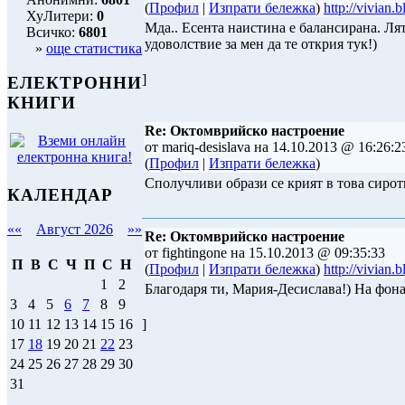
(
Профил
|
Изпрати бележка
)
http://vivian.
ХуЛитери:
0
Мда.. Есента наистина е балансирана. Лят
Всичко:
6801
удоволствие за мен да те открия тук!)
»
още статистика
]
ЕЛЕКТРОННИ
КНИГИ
Re: Октомврийско настроение
от mariq-desislava на 14.10.2013 @ 16:26:2
(
Профил
|
Изпрати бележка
)
Сполучливи образи се крият в това сирот
КАЛЕНДАР
««
Август 2026
»»
Re: Октомврийско настроение
от fightingone на 15.10.2013 @ 09:35:33
П
В
С
Ч
П
С
Н
(
Профил
|
Изпрати бележка
)
http://vivian.
1
2
Благодаря ти, Мария-Десислава!) На фона
3
4
5
6
7
8
9
]
10
11
12
13
14
15
16
17
18
19
20
21
22
23
24
25
26
27
28
29
30
31