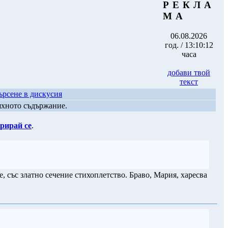
Р Е К Л А
М А
06.08.2026
год. / 13:10:12
часа
добави твой
текст
ърсене в дискусия
яхното съдържание.
рирай се
.
же, със златно сечение стихоплетство. Браво, Мария, харесва