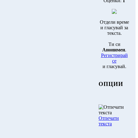
Оценки:
1
Отдели време
и гласувай за
текста.
Ти си
Анонимен
.
Регистрирай
се
и гласувай.
ОПЦИИ
Отпечати
текста