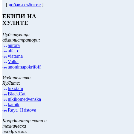
[
добави събитие
]
ЕКИПИ НА
ХУЛИТЕ
Публикуващи
администратори:
aurora
alfa_c
viatarna
Valka
anonimapokrifoff
Издателство
ХуЛите:
hixxtam
BlackCat
nikikomedvenska
kamik
Raya_Hristova
Координатор екипи и
техническа
поддръжка: