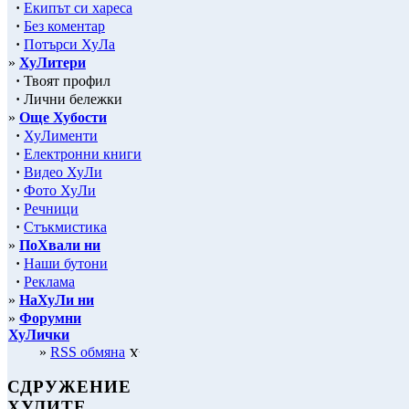
·
Екипът си хареса
·
Без коментар
·
Потърси ХуЛа
»
ХуЛитери
·
Твоят профил
·
Лични бележки
»
Още Хубости
·
ХуЛименти
·
Електронни книги
·
Видео ХуЛи
·
Фото ХуЛи
·
Речници
·
Стъкмистика
»
ПоХвали ни
·
Наши бутони
·
Реклама
»
НаХуЛи ни
»
Форумни
ХуЛички
»
RSS обмяна
СДРУЖЕНИЕ
ХУЛИТЕ