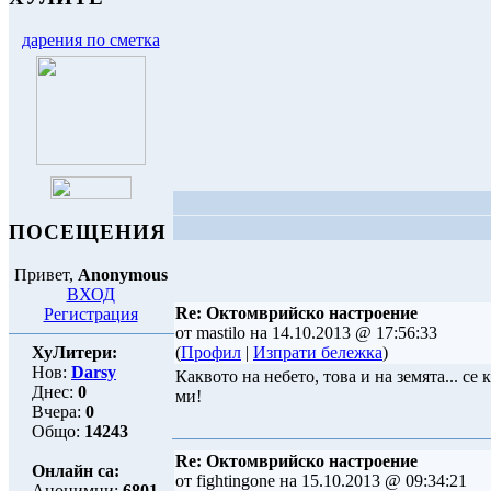
дарения по сметка
ПОСЕЩЕНИЯ
Привет,
Anonymous
ВХОД
Re: Октомврийско настроение
Регистрация
от mastilo на 14.10.2013 @ 17:56:33
ХуЛитери:
(
Профил
|
Изпрати бележка
)
Нов:
Darsy
Каквото на небето, това и на земята... се
Днес:
0
ми!
Вчера:
0
Общо:
14243
Re: Октомврийско настроение
Онлайн са:
от fightingone на 15.10.2013 @ 09:34:21
Анонимни:
6801