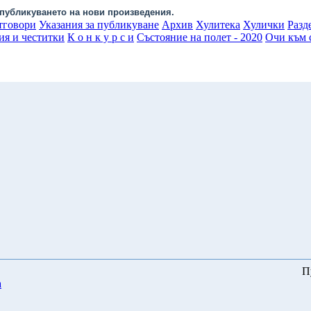
публикуването на нови произведения.
тговори
Указания за публикуване
Архив
Хулитека
Хулички
Разд
ия и честитки
К о н к у р с и
Състояние на полет - 2020
Очи към с
П
а