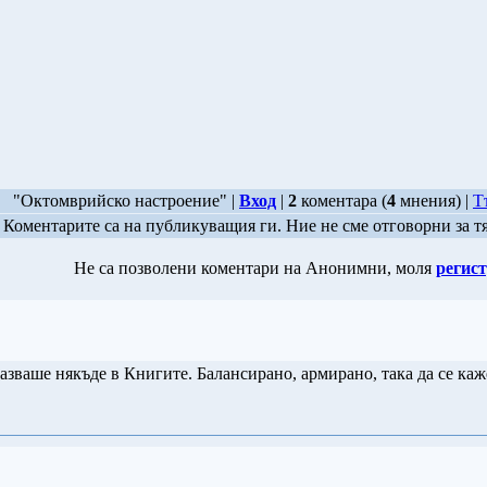
"Октомврийско настроение" |
Вход
|
2
коментара (
4
мнения) |
Т
Коментарите са на публикуващия ги. Ние не сме отговорни за т
Не са позволени коментари на Анонимни, моля
регист
 казваше някъде в Книгите. Балансирано, армирано, така да се ка