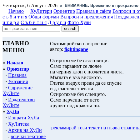
Четвъртък, 6 Август 2026
»
ВНИМАНИЕ: Временно е прекратено 
Начало
ХуЛитери
Ориентир
Правила в сайта
Въпроси и о
с ъ б и т и я
Общи форуми
Въпроси и предложения
Поздравлен
и т а р а
С ъ б и т и я
Д р у г и
Фото Хули
ГЛАВНО
Октомврийско настроение
автор:
fightingone
МЕНЮ
Осиротяхме без лястовици.
»
Начало
Само гарванът се люлее
»
Ориентир
на черния клон с позлатени листа.
·
Правила
Мъглата е във високото.
·
Указания
Глътка въздух преди да се спусне
·
Сдружение
и да застели тревата…
ХуЛите
Осиротяхме без слънцето.
·
Издателство
Само парченца от него
ХуЛите
хрущят под краката ни.
»
ХуЛи
·
Изпрати ХуЛа
·
ХуЛитека
рекламирай този текст на първа страниц
·
Архив на ХуЛи
-
всички текстове