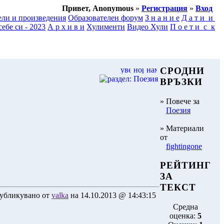
Привет, Anonymous
»
Регистрация
»
Вход
ели и произведения
Образователен форум
З н а н и е
Д а т и и
ебе си - 2023
А р х и в и
Хулименти
Видео Хули
П о е т и с к
СРОДНИ
ВРЪЗКИ
» Повече за
Поезия
» Материали
от
fightingone
РЕЙТИНГ
ЗА
ТЕКСТ
убликувано от
valka
на 14.10.2013 @ 14:43:15
Средна
оценка:
5