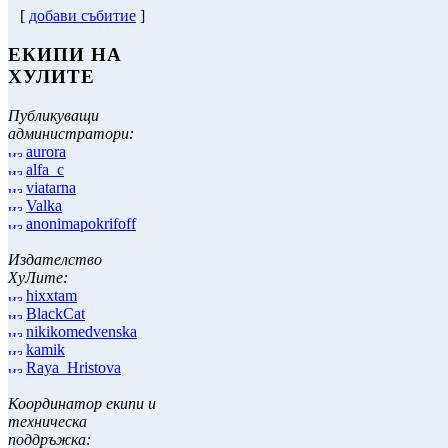
[
добави събитие
]
ЕКИПИ НА
ХУЛИТЕ
Публикуващи
администратори:
aurora
alfa_c
viatarna
Valka
anonimapokrifoff
Издателство
ХуЛите:
hixxtam
BlackCat
nikikomedvenska
kamik
Raya_Hristova
Координатор екипи и
техническа
поддръжка: