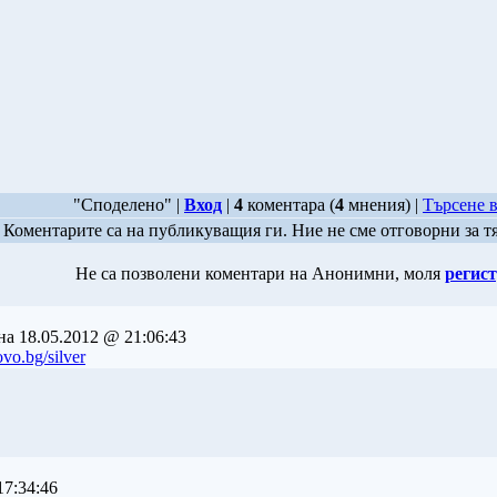
"Споделено" |
Вход
|
4
коментара (
4
мнения) |
Търсене 
Коментарите са на публикуващия ги. Ние не сме отговорни за т
Не са позволени коментари на Анонимни, моля
регист
на 18.05.2012 @ 21:06:43
vo.bg/silver
17:34:46