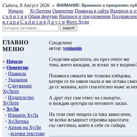
Събота, 8 Август 2026
»
ВНИМАНИЕ: Временно е прекратено пуб
Начало
ХуЛитери
Ориентир
Правила в сайта
Въпроси и о
с ъ б и т и я
Общи форуми
Въпроси и предложения
Поздравлен
и т а р а
С ъ б и т и я
Д р у г и
Фото Хули
ГЛАВНО
Споделено
автор:
veniamin
МЕНЮ
Споделям красотата, но през очите ми
»
Начало
това, което виждам, за всеки ли е видимо
»
Ориентир
·
Правила
Понякога сянката ми толкова избързва,
·
Указания
катери се по някоя скала и ми остава само
·
Сдружение
да се захвана, като спасително въже за не
ХуЛите
·
Издателство
А друг път съм отвес на слънцето,
ХуЛите
и виждам центъра на неговите ласки.
»
ХуЛи
На този свят нещата са така замислени,
·
Изпрати ХуЛа
че всеки всъщност отразява красотата
·
ХуЛитека
със светлина, която в себе си събира.
·
Архив на ХуЛи
-
всички текстове