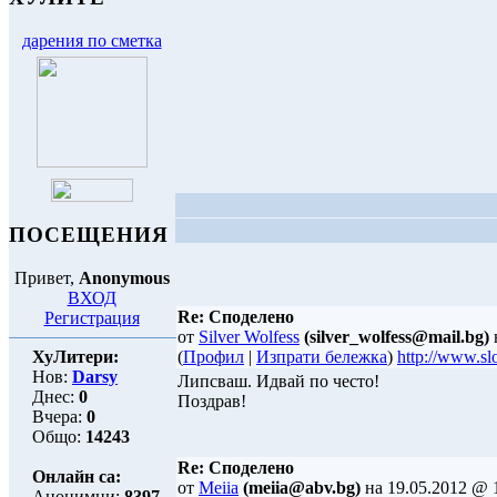
дарения по сметка
ПОСЕЩЕНИЯ
Привет,
Anonymous
ВХОД
Re: Споделено
Регистрация
от
Silver Wolfess
(silver_wolfess@mail.bg)
ХуЛитери:
(
Профил
|
Изпрати бележка
)
http://www.slo
Нов:
Darsy
Липсваш. Идвай по често!
Днес:
0
Поздрав!
Вчера:
0
Общо:
14243
Re: Споделено
Онлайн са:
от
Meiia
(meiia@abv.bg)
на 19.05.2012 @ 
Анонимни:
8397