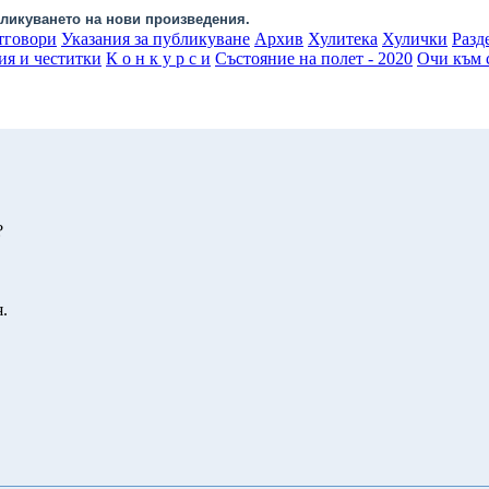
ликуването на нови произведения.
тговори
Указания за публикуване
Архив
Хулитека
Хулички
Разд
ия и честитки
К о н к у р с и
Състояние на полет - 2020
Очи към с
?
я.