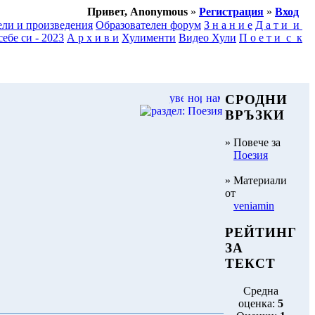
Привет, Anonymous
»
Регистрация
»
Вход
ели и произведения
Образователен форум
З н а н и е
Д а т и и
ебе си - 2023
А р х и в и
Хулименти
Видео Хули
П о е т и с к
СРОДНИ
ВРЪЗКИ
» Повече за
Поезия
» Материали
от
veniamin
РЕЙТИНГ
ЗА
ТЕКСТ
Средна
оценка:
5