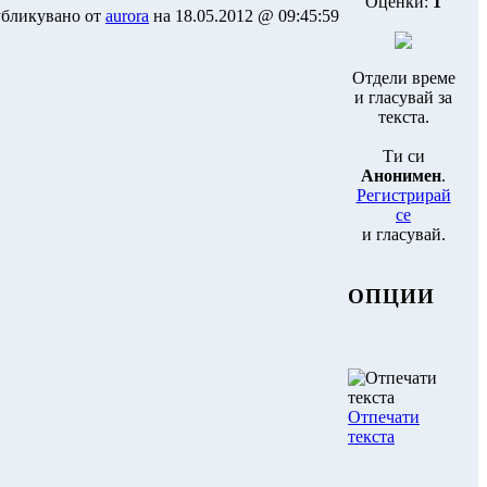
Оценки:
1
бликувано от
aurora
на 18.05.2012 @ 09:45:59
Отдели време
и гласувай за
текста.
Ти си
Анонимен
.
Регистрирай
се
и гласувай.
ОПЦИИ
Отпечати
текста