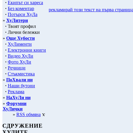
·
Екипът си хареса
·
Без коментар
рекламирай този текст на първа страниц
·
Потърси ХуЛа
»
ХуЛитери
·
Твоят профил
·
Лични бележки
»
Още Хубости
·
ХуЛименти
·
Електронни книги
·
Видео ХуЛи
·
Фото ХуЛи
·
Речници
·
Стъкмистика
»
ПоХвали ни
·
Наши бутони
·
Реклама
»
НаХуЛи ни
»
Форумни
ХуЛички
»
RSS обмяна
СДРУЖЕНИЕ
ХУЛИТЕ