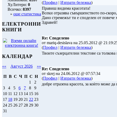
(
Профил
|
Изпрати бележка
)
ХуЛитери:
0
Правиш видима красотата!
Всичко:
8397
Всеки отразява съвършенството по-скоро,
»
още статистика
Дано стремежът ти е споделен от повече 
Здравей!
ЕЛЕКТРОННИ
КНИГИ
Re: Споделено
от mariq-desislava на 25.05.2012 @ 21:19:2
(
Профил
|
Изпрати бележка
)
Твоите съзерцателни текстове са толкова
КАЛЕНДАР
««
Август 2026
»»
Re: Споделено
от skrej на 24.06.2012 @ 07:57:34
П
В
С
Ч
П
С
Н
(
Профил
|
Изпрати бележка
)
1
2
добре отразена красота, за коѝто може да 
3
4
5
6
7
8
9
10
11
12
13
14
15
16
17
18
19
20
21
22
23
24
25
26
27
28
29
30
31