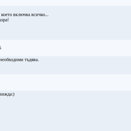
 което включва всичко...
хора!
5
 необходими тъдява.
вижда:)