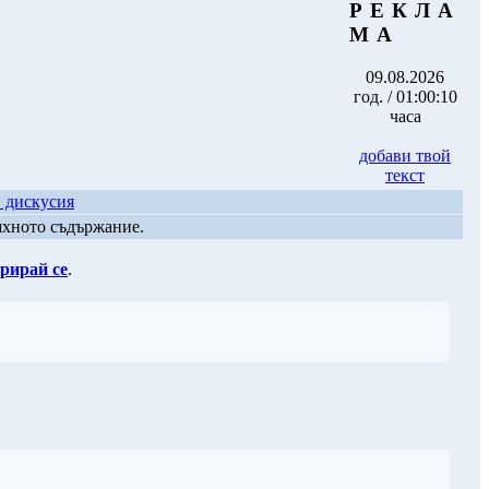
Р Е К Л А
М А
09.08.2026
год. / 01:00:10
часа
добави твой
текст
в дискусия
яхното съдържание.
рирай се
.