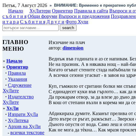
Петък, 7 Август 2026
»
ВНИМАНИЕ: Временно е прекратено публ
Начало
ХуЛитери
Ориентир
Правила в сайта
Въпроси и о
с ъ б и т и я
Общи форуми
Въпроси и предложения
Поздравлен
и т а р а
С ъ б и т и я
Д р у г и
Фото Хули
ГЛАВНО
Изсичане на плач
автор:
dimension
МЕНЮ
Веднъж във годината и аз се напивам. Бе
»
Начало
Не на празник. А в някаква нощ – най-ба
»
Ориентир
Когато огъват стените стада набъбнали т
·
Правила
А всички сезони угасват - в завоя на здра
·
Указания
·
Сдружение
Куп, гъмжило от сритани болки ми спъват
ХуЛите
С единадесет куки във гърлото… как да н
·
Издателство
Да прокарам отвор, за да влезе до дъно дв
ХуЛите
В кош от степани възли в корема ми да се
»
ХуЛи
Абдикираха думите. Казанът прелива от 
·
Изпрати ХуЛа
Дето вътре се ръгат, разкъсват… Зверски 
·
ХуЛитека
Дъното опустя от вода. Само леш и отлом
·
Архив на ХуЛи
Как не мога да тèкна… Как мразя прокле
-
всички текстове