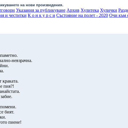
икуването на нови произведения.
тговори
Указания за публикуване
Архив
Хулитека
Хулички
Разд
ия и честитки
К о н к у р с и
Състояние на полет - 2020
Очи към с
зпаметно.
нално-невзрачна.
айни.
ча.
 краката.
е пия?!
анайстата.
 забие.
спомени.
се бият.
ки.
тото пиене!