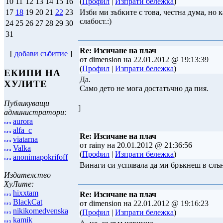
(
Профил
|
Изпрати бележка
)
10
11
12
13
14
15
16
Изби ми зъбките с това, честна дума, но 
17
18
19
20
21
22
23
слабост.:)
24
25
26
27
28
29
30
31
Re: Изсичане на плач
[
добави събитие
]
от dimension на 22.01.2012 @ 19:13:39
(
Профил
|
Изпрати бележка
)
ЕКИПИ НА
Да.
ХУЛИТЕ
Само дето не мога достатъчно да пия.
Публикуващи
]
администратори:
aurora
alfa_c
Re: Изсичане на плач
viatarna
от rainy на 20.01.2012 @ 21:36:56
Valka
(
Профил
|
Изпрати бележка
)
anonimapokrifoff
Винаги си успявала да ми бръкнеш в слъ
Издателство
ХуЛите:
hixxtam
Re: Изсичане на плач
BlackCat
от dimension на 22.01.2012 @ 19:16:23
nikikomedvenska
(
Профил
|
Изпрати бележка
)
kamik