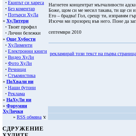
·
Екипът си хареса
Нагнетен концентрат мълчаливости адски
·
Без коментар
Боже, щом си ме месил такава, ти ще си и
·
Потърси ХуЛа
Ето – брадва! Гол, срещу ти, изправям гър
»
ХуЛитери
Изсечи ми прозорец във него. Поне да зап
·
Твоят профил
септември 2010
·
Лични бележки
»
Още Хубости
·
ХуЛименти
·
Електронни книги
рекламирай този текст на първа страниц
·
Видео ХуЛи
·
Фото ХуЛи
·
Речници
·
Стъкмистика
»
ПоХвали ни
·
Наши бутони
·
Реклама
»
НаХуЛи ни
»
Форумни
ХуЛички
»
RSS обмяна
СДРУЖЕНИЕ
ХУЛИТЕ