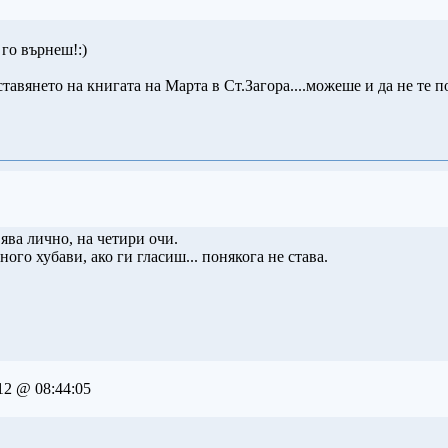
 го върнеш!:)
ставянето на книгата на Марта в Ст.Загора....можеше и да не те 
ява лично, на четири очи.
го хубави, ако ги гласиш... понякога не става.
12 @ 08:44:05