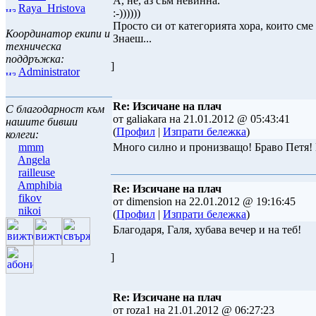
А, не, аз съм невинна.
Raya_Hristova
:-))))))
Просто си от категорията хора, които сме 
Координатор екипи и
Знаеш...
техническа
поддръжка:
]
Administrator
Re: Изсичане на плач
С благодарност към
от galiakara на 21.01.2012 @ 05:43:41
нашите бивши
(
Профил
|
Изпрати бележка
)
колеги:
mmm
Много силно и пронизващо! Браво Петя!
Angela
railleuse
Amphibia
Re: Изсичане на плач
fikov
от dimension на 22.01.2012 @ 19:16:45
nikoi
(
Профил
|
Изпрати бележка
)
Благодаря, Галя, хубава вечер и на теб!
]
Re: Изсичане на плач
от roza1 на 21.01.2012 @ 06:27:23