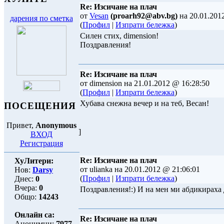
Re: Изсичане на плач
от
Vesan
(proarh92@abv.bg)
на 20.01.201
дарения по сметка
(
Профил
|
Изпрати бележка
)
Силен стих, dimension!
Поздравления!
Re: Изсичане на плач
от dimension на 21.01.2012 @ 16:28:50
(
Профил
|
Изпрати бележка
)
Хубава снежна вечер и на теб, Весан!
ПОСЕЩЕНИЯ
Привет,
Anonymous
]
ВХОД
Регистрация
Re: Изсичане на плач
ХуЛитери:
от ulianka на 20.01.2012 @ 21:06:01
Нов:
Darsy
(
Профил
|
Изпрати бележка
)
Днес:
0
Вчера:
0
Поздравления!:) И на мен ми абдикираха 
Общо:
14243
Онлайн са:
Re: Изсичане на плач
Анонимни:
7977