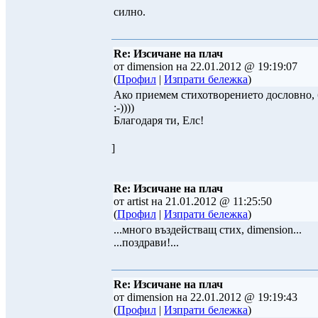
силно.
Re: Изсичане на плач
от dimension на 22.01.2012 @ 19:19:07
(
Профил
|
Изпрати бележка
)
Ако приемем стихотворението дословно, б
:-))))
Благодаря ти, Елс!
]
Re: Изсичане на плач
от artist на 21.01.2012 @ 11:25:50
(
Профил
|
Изпрати бележка
)
...много въздействащ стих, dimension...
...поздрави!...
Re: Изсичане на плач
от dimension на 22.01.2012 @ 19:19:43
(
Профил
|
Изпрати бележка
)