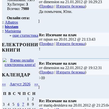
от dimension на 21.01.2012 @ 16:29:23
ХуЛитери:
3
(
Профил
|
Изпрати бележка
)
Всичко:
7980
Да помълчим, Юли.
Онлайн сега:
]
::
Albatros
::
hixxtam
::
Marisiema
Re: Изсичане на плач
»
още статистика
от rajsun на 20.01.2012 @ 21:13:43
(
Профил
|
Изпрати бележка
)
ЕЛЕКТРОННИ
!
КНИГИ
Re: Изсичане на плач
от dimension на 22.01.2012 @ 19:12:31
(
Профил
|
Изпрати бележка
)
КАЛЕНДАР
:-)))
««
Август 2026
»»
]
П
В
С
Ч
П
С
Н
1
2
Re: Изсичане на плач
3
4
5
6
7
8
9
от mariq-desislava на 20.01.2012 @ 21:25:0