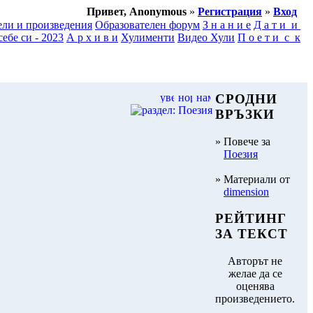
Привет, Anonymous
»
Регистрация
»
Вход
ели и произведения
Образователен форум
З н а н и е
Д а т и и
ебе си - 2023
А р х и в и
Хулименти
Видео Хули
П о е т и с к
СРОДНИ
ВРЪЗКИ
» Повече за
Поезия
» Материали от
dimension
РЕЙТИНГ
ЗА ТЕКСТ
Авторът не
желае да се
оценява
произведението.