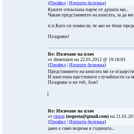
(
Профил
|
Изпрати бележка
)
Куките откъснаха парче от душата ми..
Чакам представянето на книгата, за да ми
п.п.Като си помисля, че ако не беше пред
Поздрави!
Re: Изсичане на плач
от dimension на 22.01.2012 @ 19:18:03
(
Профил
|
Изпрати бележка
)
Представянето на книгата ми се осъществ
И наистина щастливите случайности са мно
Поздрави и на теб, Ани!
]
Re: Изсичане на плач
от
elsion
(negesta@gmail.com)
на 21.01.20
(
Профил
|
Изпрати бележка
)
дано е само веднъж в годината...