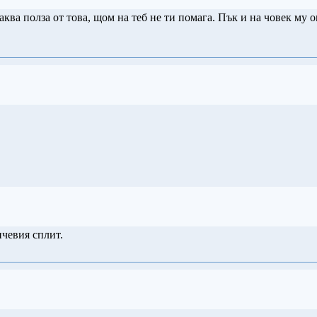
каква полза от това, щом на теб не ти помага. Пък и на човек му 
нчевия сплит.