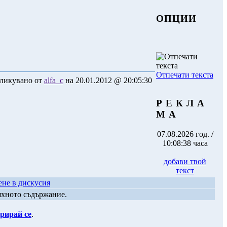
ОПЦИИ
Отпечати текста
ликувано от
alfa_c
на 20.01.2012 @ 20:05:30
Р Е К Л А
М А
07.08.2026 год. /
10:08:38 часа
добави твой
текст
ене в дискусия
яхното съдържание.
рирай се
.