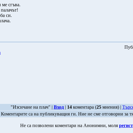
 ме сгъва.
 палачът!
ба си.
лача.
Пуб
а
"Изсичане на плач" |
Вход
|
14
коментара (
25
мнения) |
Търс
Коментарите са на публикуващия ги. Ние не сме отговорни за т
Не са позволени коментари на Анонимни, моля
регист