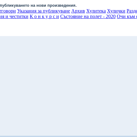
публикуването на нови произведения.
тговори
Указания за публикуване
Архив
Хулитека
Хулички
Разд
ия и честитки
К о н к у р с и
Състояние на полет - 2020
Очи към с