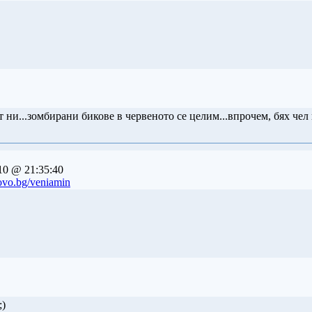
т ни...зомбирани бикове в червеното се целим...впрочем, бях чел н
10 @ 21:35:40
ovo.bg/veniamin
;)