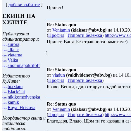
[
добави събитие
]
Привет!
ЕКИПИ НА
ХУЛИТЕ
Re: Status quo
от
Veniamin
(kiaksar@abv.bg)
на 14.10.20
Публикуващи
(
Профил
|
Изпрати бележка
)
http://www.sl
администратори:
Привет, Ваня. Безстрашно ти намигам :)
aurora
alfa_c
]
viatarna
Valka
anonimapokrifoff
Re: Status quo
от
vladun
(valdividenov@abv.bg)
на 14.10.
Издателство
(
Профил
|
Изпрати бележка
)
ХуЛите:
hixxtam
Браво, Венци, един от друг по-добри текс
BlackCat
nikikomedvenska
kamik
Re: Status quo
Raya_Hristova
от
Veniamin
(kiaksar@abv.bg)
на 14.10.20
(
Профил
|
Изпрати бележка
)
http://www.sl
Координатор екипи и
Благодаря, Владо. Щом ти го казваш и аз 
техническа
поддръжка: