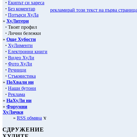
·
Екипът си хареса
·
Без коментар
рекламирай този текст на първа страниц
·
Потърси ХуЛа
»
ХуЛитери
·
Твоят профил
·
Лични бележки
»
Още Хубости
·
ХуЛименти
·
Електронни книги
·
Видео ХуЛи
·
Фото ХуЛи
·
Речници
·
Стъкмистика
»
ПоХвали ни
·
Наши бутони
·
Реклама
»
НаХуЛи ни
»
Форумни
ХуЛички
»
RSS обмяна
СДРУЖЕНИЕ
ХУЛИТЕ