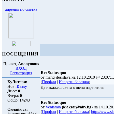
дарения по сметка
ПОСЕЩЕНИЯ
Привет,
Anonymous
ВХОД
Re: Status quo
Регистрация
от mariq-desislava на 12.10.2010 @ 23:07:1
ХуЛитери:
(
Профил
|
Изпрати бележка
)
Нов:
Darsy
Да изкажеш света в шепа изречения...
Днес:
0
Вчера:
0
Общо:
14243
Re: Status quo
от
Veniamin
(kiaksar@abv.bg)
на 14.10.20
Онлайн са:
(
Профил
|
Изпрати бележка
)
http://www.sl
Анонимни:
6844