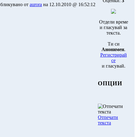
Оценки:
3
бликувано от
aurora
на 12.10.2010 @ 16:52:12
Отдели време
и гласувай за
текста.
Ти си
Анонимен
.
Регистрирай
се
и гласувай.
ОПЦИИ
Отпечати
текста