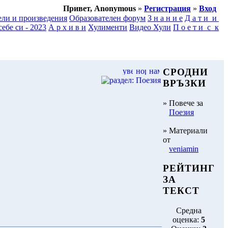
Привет, Anonymous
»
Регистрация
»
Вход
ели и произведения
Образователен форум
З н а н и е
Д а т и и
ебе си - 2023
А р х и в и
Хулименти
Видео Хули
П о е т и с к
СРОДНИ
ВРЪЗКИ
» Повече за
Поезия
» Материали
от
veniamin
РЕЙТИНГ
ЗА
ТЕКСТ
Средна
оценка:
5