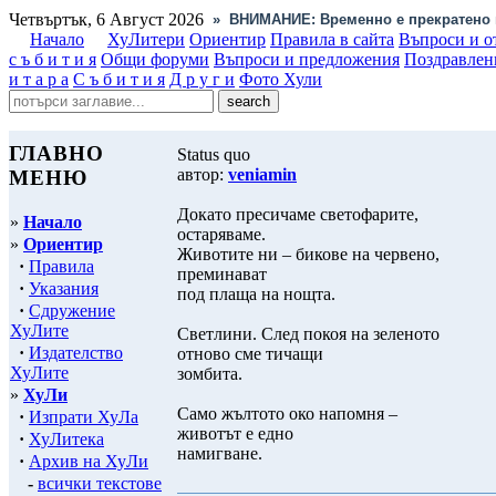
Четвъртък, 6 Август 2026
»
ВНИМАНИЕ: Временно е прекратено 
Начало
ХуЛитери
Ориентир
Правила в сайта
Въпроси и о
с ъ б и т и я
Общи форуми
Въпроси и предложения
Поздравлен
и т а р а
С ъ б и т и я
Д р у г и
Фото Хули
ГЛАВНО
Status quo
автор:
veniamin
МЕНЮ
Докато пресичаме светофарите,
»
Начало
остаряваме.
»
Ориентир
Животите ни – бикове на червено,
·
Правила
преминават
·
Указания
под плаща на нощта.
·
Сдружение
ХуЛите
Светлини. След покоя на зеленото
·
Издателство
отново сме тичащи
ХуЛите
зомбита.
»
ХуЛи
Само жълтото око напомня –
·
Изпрати ХуЛа
животът е едно
·
ХуЛитека
намигване.
·
Архив на ХуЛи
-
всички текстове