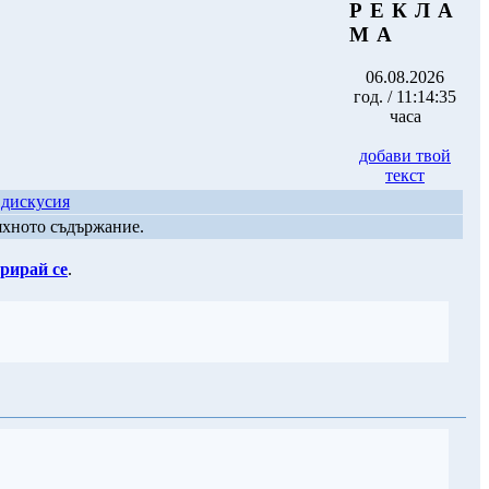
Р Е К Л А
М А
06.08.2026
год. / 11:14:35
часа
добави твой
текст
 дискусия
яхното съдържание.
рирай се
.