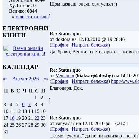
Щом казваш, значи съм успял :)
ХуЛитери:
0
Всичко:
6844
]
»
още статистика
ЕЛЕКТРОННИ
Re: Status quo
КНИГИ
от doktora на 12.10.2010 @ 19:28:46
(
Профил
|
Изпрати бележка
)
Да, браво, Венци...светофарите ... животъ
КАЛЕНДАР
Re: Status quo
от
Veniamin
(kiaksar@abv.bg)
на 14.10.20
««
Август 2026
»»
(
Профил
|
Изпрати бележка
)
http://www.sl
Благодаря, Док.
П
В
С
Ч
П
С
Н
1
2
]
3
4
5
6
7
8
9
10
11
12
13
14
15
16
Re: Status quo
17
18
19
20
21
22
23
от vanya777 на 12.10.2010 @ 17:21:51
24
25
26
27
28
29
30
(
Профил
|
Изпрати бележка
)
31
...само "ечемик" да не ни излиза от него!?