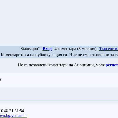
"Status quo" |
Вход
|
4
коментара (
8
мнения) |
Търсене в
Коментарите са на публикуващия ги. Ние не сме отговорни за т
Не са позволени коментари на Анонимни, моля
регист
3
10 @ 21:31:54
ovo.bg/veniamin