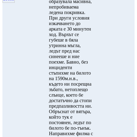
образувала масивна,
непробиваема
ледена покривка.
При други условия
изкачването до
арката е 30 минутен
ход. Върхът се
губеше в бяла
утринна мъгла,
ледът пред нас
синееше и ние
поехме. Бавно, без
инциденти
стъпихме на билото
на 1590м.н.в.,
където ни посрещна
зъбато, нетоплещо
слънце, което бе
достатъчно да стопи
предпазливостта ни.
Обръснат от вятъра,
който тук е
постоянен, ледът по
билото бе по-тънък.
Направихме филма с