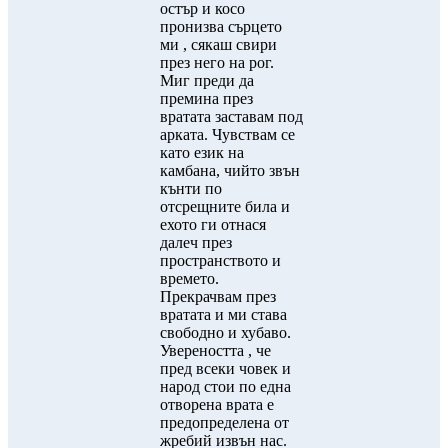
остър и косо
пронизва сърцето
ми , сякаш свири
през него на рог.
Миг преди да
премина през
вратата заставам под
арката. Чувствам се
като език на
камбана, чийто звън
кънти по
отсрещните била и
ехото ги отнася
далеч през
пространството и
времето.
Прекрачвам през
вратата и ми става
свободно и хубаво.
Увереността , че
пред всеки човек и
народ стои по една
отворена врата е
предопределена от
жребий извън нас.