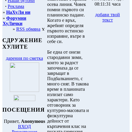
·
Наши бутони
08:11:31 часа
осева линия. Човек
·
Реклама
помни първото си
»
НаХуЛи ни
добави твой
планинско падане.
»
Форумни
текст
Когато е връх,
ХуЛички
жребият определя
»
RSS обмяна
първото истинско
изправяне, вътре в
СДРУЖЕНИЕ
себе си.
ХУЛИТЕ
Бе една от онези
стародавни зими,
дарения по сметка
които за радост
започнаха да се
завръщат в
Подбалканието, с
много сняг. В такова
време в планината
излизат само
характери. Като
отговорник за
ПОСЕЩЕНИЯ
културно-масовата и
физкултурна
дейност от
Привет,
Anonymous
кърпачевия клас на
ВХОД
руската гимназия,
Регистрация