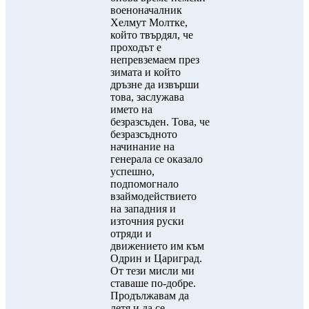
военоначалник
Хелмут Молтке,
който твърдял, че
проходът е
непревземаем през
зимата и който
дръзне да извърши
това, заслужава
името на
безразсъден. Това, че
безразсъдното
начинание на
генерала се оказало
успешно,
подпомогнало
взаймодействието
на западния и
източния руски
отряди и
движението им към
Одрин и Цариград.
От тези мисли ми
ставаше по-добре.
Продължавам да
летя и да се