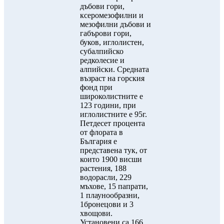
дъбови гори,
ксеромезофилни и
мезофилни дъбови и
габърови гори,
буков, иглолистен,
субалпийско
редколесие и
алпийски. Средната
възраст на горския
фонд при
широколистните е
123 години, при
иглолистните е 95г.
Петдесет процента
от флората в
България е
представена тук, от
които 1900 висши
растения, 188
водорасли, 229
мъхове, 15 папрати,
1 плаунообразни,
1бронецови и 3
хвощови.
Установени са 166