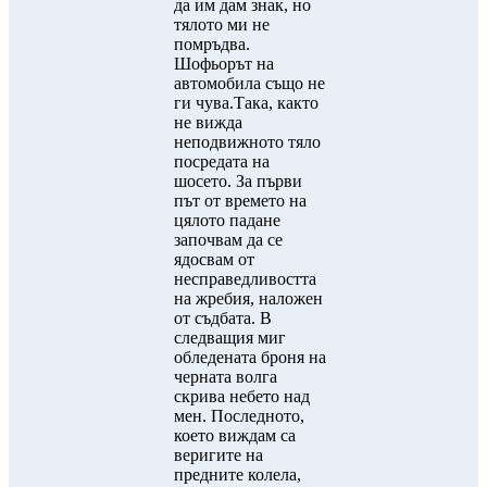
да им дам знак, но
тялото ми не
помръдва.
Шофьорът на
автомобила също не
ги чува.Така, както
не вижда
неподвижното тяло
посредата на
шосето. За първи
път от времето на
цялото падане
започвам да се
ядосвам от
несправедливостта
на жребия, наложен
от съдбата. В
следващия миг
обледената броня на
черната волга
скрива небето над
мен. Последното,
което виждам са
веригите на
предните колела,