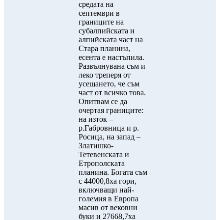
средата на
септември в
границите на
субалпийската и
алпийската част на
Стара планина,
есента е настъпила.
Развълнувана съм и
леко треперя от
усещането, че съм
част от всичко това.
Опитвам се да
очертая границите:
на изток –
р.Габровница и р.
Росица, на запад –
Златишко-
Тетевенската и
Етрополската
планина. Богата съм
с 44000,8ха гори,
включващи най-
големия в Европа
масив от вековни
буки и 27668,7ха