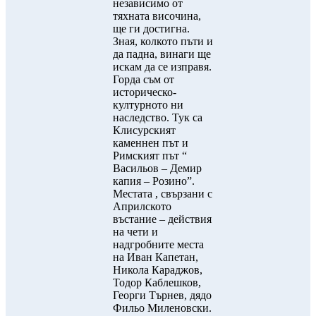
независимо от
тяхната височина,
ще ги достигна.
Зная, колкото пъти и
да падна, винаги ще
искам да се изправя.
Горда съм от
историческо-
културното ни
наследство. Тук са
Клисурският
каменнен път и
Римският път “
Васильов – Демир
капия – Розино”.
Местата , свързани с
Априлското
въстание – действия
на чети и
надгробните места
на Иван Капетан,
Никола Караджов,
Тодор Каблешков,
Георги Търнев, дядо
Фильо Миленовски.