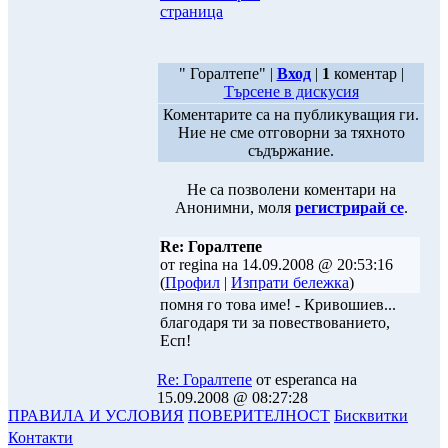
страница
" Горалтепе" |
Вход
|
1
коментар |
Търсене в дискусия
Коментарите са на публикуващия ги.
Ние не сме отговорни за тяхното
съдържание.
Не са позволени коментари на
Анонимни, моля
регистрирай се
.
Re: Горалтепе
от regina на 14.09.2008 @ 20:53:16
(
Профил
|
Изпрати бележка
)
помня го това име! - Кривошиев...
благодаря ти за повествованието,
Есп!
Re: Горалтепе
от esperanca на
15.09.2008 @ 08:27:28
ПРАВИЛА И УСЛОВИЯ
ПОВЕРИТЕЛНОСТ
Бисквитки
Контакти