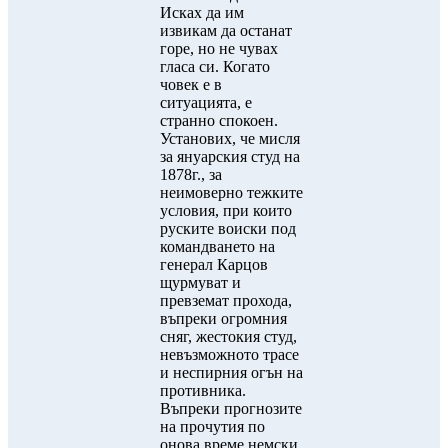
Исках да им
извикам да останат
горе, но не чувах
гласа си. Когато
човек е в
ситуацията, е
странно спокоен.
Установих, че мисля
за януарския студ на
1878г., за
неимоверно тежките
условия, при които
руските воиски под
командването на
генерал Карцов
щурмуват и
превземат прохода,
въпреки огромния
сняг, жестокия студ,
невъзможното трасе
и неспирния огън на
противника.
Въпреки прогнозите
на прочутия по
онова време немски