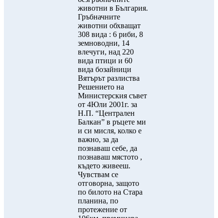
животни в България.
Гръбначните
животни обхващат
308 вида : 6 риби, 8
земноводни, 14
влечуги, над 220
вида птици и 60
вида бозайници
Вятърът разлиства
Решението на
Министерския съвет
от 4Юли 2001г. за
Н.П. “Централен
Балкан” в ръцете ми
и си мисля, колко е
важно, за да
познаваш себе, да
познаваш мястото ,
където живееш.
Чувствам се
отговорна, защото
по билото на Стара
планина, по
протежение от