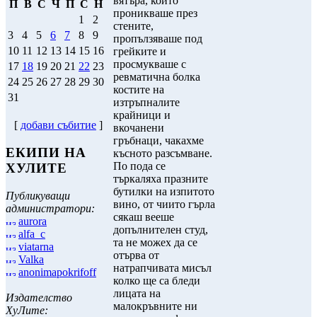
вятъра, който
П
В
С
Ч
П
С
Н
проникваше през
1
2
стените,
3
4
5
6
7
8
9
пропълзяваше под
10
11
12
13
14
15
16
грейките и
просмукваше с
17
18
19
20
21
22
23
ревматична болка
24
25
26
27
28
29
30
костите на
31
изтръпналите
крайници и
[
добави събитие
]
вкочанени
гръбнаци, чакахме
ЕКИПИ НА
късното разсъмване.
По пода се
ХУЛИТЕ
търкаляха празните
бутилки на изпитото
Публикуващи
вино, от чиито гърла
администратори:
сякаш вееше
aurora
допълнителен студ,
alfa_c
та не можех да се
viatarna
отърва от
Valka
натрапчивата мисъл
anonimapokrifoff
колко ще са бледи
лицата на
Издателство
малокръвните ни
ХуЛите: