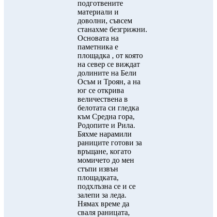
подготвените
материали и
доволни, съвсем
станахме безгрижни.
Основата на
паметника е
площадка , от която
на север се виждат
долините на Бели
Осъм и Троян, а на
юг се открива
величествена в
белотата си гледка
към Средна гора,
Родопите и Рила.
Бяхме нарамили
раниците готови за
връщане, когато
момичето до мен
стъпи извън
площадката,
подхлъзна се и се
залепи за леда.
Нямах време да
сваля раницата,