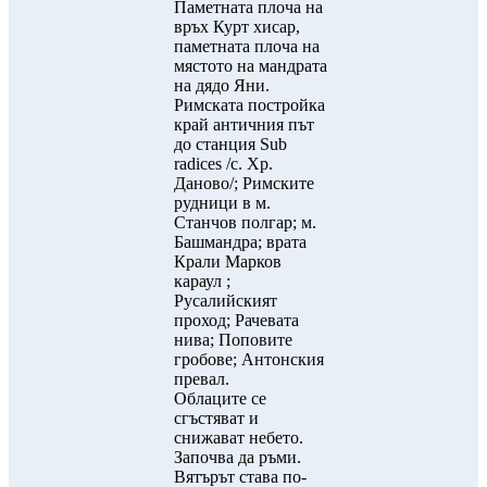
Паметната плоча на
връх Курт хисар,
паметната плоча на
мястото на мандрата
на дядо Яни.
Римската постройка
край античния път
до станция Sub
radices /с. Хр.
Даново/; Римските
рудници в м.
Станчов полгар; м.
Башмандра; врата
Крали Марков
караул ;
Русалийският
проход; Рачевата
нива; Поповите
гробове; Антонския
превал.
Облаците се
сгъстяват и
снижават небето.
Започва да ръми.
Вятърът става по-