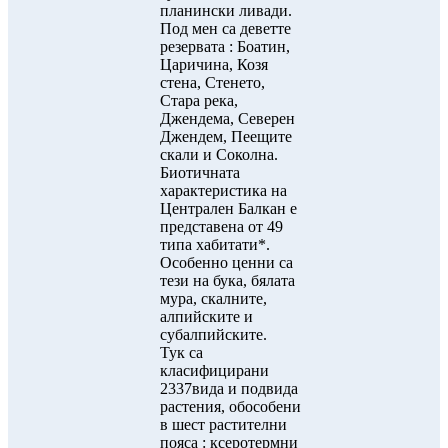
планински ливади.
Под мен са деветте
резервата : Боатин,
Царичина, Козя
стена, Стенето,
Стара река,
Джендема, Северен
Джендем, Пеещите
скали и Соколна.
Биотичната
характеристика на
Централен Балкан е
представена от 49
типа хабитати*.
Особенно ценни са
тези на бука, бялата
мура, скалните,
алпийските и
субалпийските.
Тук са
класифицирани
2337вида и подвида
растения, обособени
в шест растителни
пояса : ксеротермни