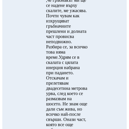
,че гръбнакът ми ще
се надене върху
скалите, ме ужасява.
Почти чувам как
изхрущяват
гръбначните
прешлени и долната
част провисва
неподвижно.
Разбира се, за всичко
това няма
време.Удрям се в
скалата с цялата
инерция набрана
при падането.
Отскачам и
прелетявам
двадесетина метрова
урва, след което се
размазвам на
шосето. Не знам още
дали съм жива, но
всичко най-после
свърши. Онази част,
която все още