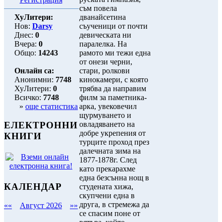
съм повела
ХуЛитери:
дванайсетина
Нов:
Darsy
съученици от почти
Днес:
0
девическата ни
Вчера:
0
паралелка. На
Общо:
14243
рамото ми тежи една
от онези черни,
Онлайн са:
стари, ролкови
Анонимни:
7748
кинокамери, с която
ХуЛитери:
0
трябва да направим
Всичко:
7748
филм за паметника-
»
още статистика
арка, увековечил
щурмуването и
овладяването на
ЕЛЕКТРОННИ
добре укрепения от
КНИГИ
турците проход през
далечната зима на
1877-1878г. След
като прекарахме
една безсънна нощ в
КАЛЕНДАР
студената хижа,
скупчени една в
друга, в стремежа да
««
Август 2026
»»
се спасим поне от