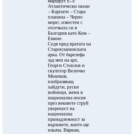
маршрут Е-3/
Атлантически океан
– Карпати – Стара
планина – Черно
море/, известен с
отсечката си в
България като Ком –
Емине.
Седя пред вратата на
Старопланинската
арка. От барелефа
зад мен на арх.
Георги Стоилов и
скулптор Величко
Минеков,
изобразяващ
хайдути, руски
войници, жени в
национална носия
през вековете струй
увереност на
национална
принадлежност за
върховете, които ще
изкача. Вярвам,