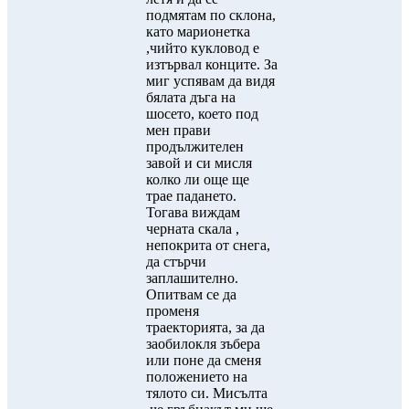
подмятам по склона,
като марионетка
,чийто кукловод е
изтървал конците. За
миг успявам да видя
бялата дъга на
шосето, което под
мен прави
продължителен
завой и си мисля
колко ли още ще
трае падането.
Тогава виждам
черната скала ,
непокрита от снега,
да стърчи
заплашително.
Опитвам се да
променя
траекторията, за да
заобилокля зъбера
или поне да сменя
положението на
тялото си. Мисълта