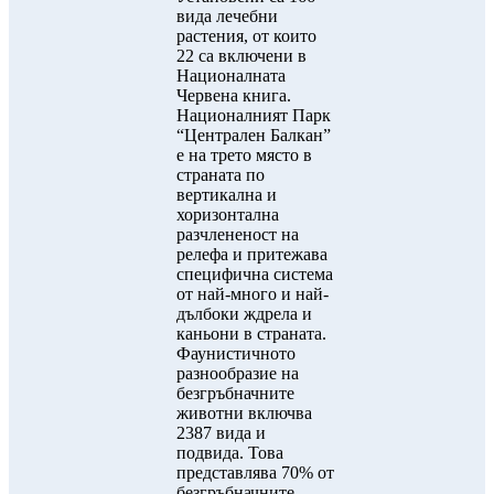
вида лечебни
растения, от които
22 са включени в
Националната
Червена книга.
Националният Парк
“Централен Балкан”
е на трето място в
страната по
вертикална и
хоризонтална
разчлененост на
релефа и притежава
специфична система
от най-много и най-
дълбоки ждрела и
каньони в страната.
Фаунистичното
разнообразие на
безгръбначните
животни включва
2387 вида и
подвида. Това
представлява 70% от
безгръбначните