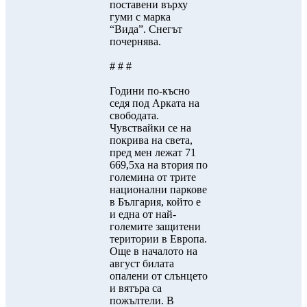
поставени върху
гуми с марка
“Вида”. Снегът
почернява.
# # #
Години по-късно
седя под Арката на
свободата.
Чувствайки се на
покрива на света,
пред мен лежат 71
669,5ха на втория по
големина от трите
национални паркове
в България, който е
и една от най-
големите защитени
територии в Европа.
Още в началото на
август билата
опалени от слънцето
и вятъра са
пожълтели. В