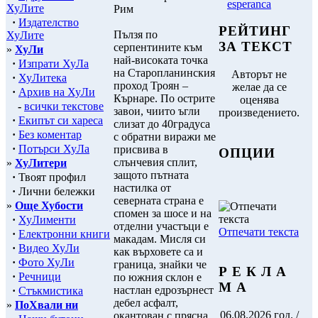
esperanca
ХуЛите
Рим
·
Издателство
РЕЙТИНГ
Пълзя по
ХуЛите
ЗА ТЕКСТ
серпентините към
»
ХуЛи
най-високата точка
·
Изпрати ХуЛа
на Старопланинския
Авторът не
·
ХуЛитека
проход Троян –
желае да се
·
Архив на ХуЛи
Кърнаре. По острите
оценява
-
всички текстове
завои, чиито ъгли
произведението.
·
Екипът си хареса
слизат до 40градуса
·
Без коментар
с обратни виражи ме
·
Потърси ХуЛа
присвива в
ОПЦИИ
слънчевия сплит,
»
ХуЛитери
защото пътната
·
Твоят профил
настилка от
·
Лични бележки
северната страна е
»
Още Хубости
спомен за шосе и на
·
ХуЛименти
отделни участъци е
Отпечати текста
·
Електронни книги
макадам. Мисля си
·
Видео ХуЛи
как върховете са и
·
Фото ХуЛи
граница, знайки че
Р Е К Л А
·
Речници
по южния склон е
М А
настлан едрозърнест
·
Стъкмистика
дебел асфалт,
»
ПоХвали ни
06.08.2026 год. /
окантован с прясна