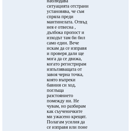
наблюдава
ситуацията отстрани
установява, че съм
спряла преди
мантинелата. Отвъд
нея е отвесна ,
дълбока пропост и
изходът там би бил
само един. Вече
искам да се изправя
и проверя дали ще
мога да се движа,
когато регистрирам
изпълзяващата от
завоя черна точка,
която въпреки
бавния си ход,
поглъща
разстоянието
помежду ни. Не
чувам, но разбирам
как съученичките
ми ужасено крещят.
Полагам усилия да
се изправя или поне