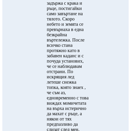
задържа с крака и
ръце, постигайки
само завъртане на
тялото. Скоро
небето и земята се
превърнаха в една
безкрайна
въртележка. После
всичко стана
протяжно като в
забавен каданс и с
почуда установих,
че се наблюдавам
отстрани. По
искрящия лед
летеше снежка
топка, която знаех ,
че съм аз,
едновременно с това
виждах момичетата
на върха истерично
да махат с ръце, а
някои от тях
предпазливо да
слизат след мен.