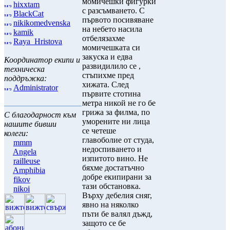
момичешки фигурки
hixxtam
с разсъмването. С
BlackCat
първото посивяване
nikikomedvenska
на небето насила
kamik
отбелязахме
Raya_Hristova
момичешката си
закуска и едва
Координатор екипи и
развидилило се ,
техническа
стъпихме пред
поддръжка:
хижата. След
Administrator
първите стотина
метра никой не го бе
грижа за филма, по
С благодарност към
уморените ни лица
нашите бивши
се четеше
колеги:
главоболие от студа,
mmm
недоспиването и
Angela
изпитото вино. Не
railleuse
бяхме достатъчно
Amphibia
добре екипирани за
fikov
тази обстановка.
nikoi
Върху дебелия сняг,
явно на няколко
пъти бе валял дъжд,
защото се бе