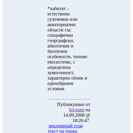
*хабитат –
естествени
сухоземни или
акваториални
области със
специфични
георграфски,
абиотични и
биотични
особености, типове
екосистеми, с
определена
хумогенност,
характерен облик и
еднообразни
условия.
Публикувано от
hixxtam
на
14.09.2008 @
18:26:47
рекламирай този
текст на първа