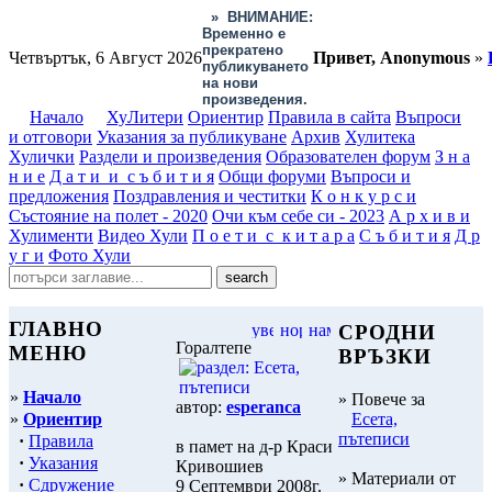
»
ВНИМАНИЕ:
Временно е
прекратено
Четвъртък, 6 Август 2026
Привет, Anonymous
»
публикуването
на нови
произведения.
Начало
ХуЛитери
Ориентир
Правила в сайта
Въпроси
и отговори
Указания за публикуване
Архив
Хулитека
Хулички
Раздели и произведения
Образователен форум
З н а
н и е
Д а т и и с ъ б и т и я
Общи форуми
Въпроси и
предложения
Поздравления и честитки
К о н к у р с и
Състояние на полет - 2020
Очи към себе си - 2023
А р х и в и
Хулименти
Видео Хули
П о е т и с к и т а р а
С ъ б и т и я
Д р
у г и
Фото Хули
ГЛАВНО
СРОДНИ
Горалтепе
МЕНЮ
ВРЪЗКИ
»
Начало
» Повече за
автор:
esperanca
»
Ориентир
Есета,
пътеписи
·
Правила
в памет на д-р Краси
·
Указания
Кривошиев
» Материали от
·
Сдружение
9 Септември 2008г.