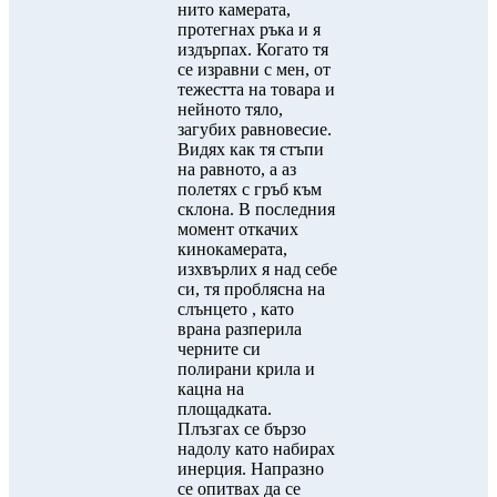
нито камерата,
протегнах ръка и я
издърпах. Когато тя
се изравни с мен, от
тежестта на товара и
нейното тяло,
загубих равновесие.
Видях как тя стъпи
на равното, а аз
полетях с гръб към
склона. В последния
момент откачих
кинокамерата,
изхвърлих я над себе
си, тя проблясна на
слънцето , като
врана разперила
черните си
полирани крила и
кацна на
площадката.
Плъзгах се бързо
надолу като набирах
инерция. Напразно
се опитвах да се