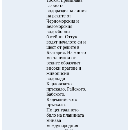
106км. преминава
главната
водоразделна линия
на реките от
Черноморския и
Беломорския
водосборни
басейни. Оттук
водят началото си и
шест от реките в
България. На много
места някои от
реките образуват
високи прагове и
живописни
водопади –
Карловското
пръскало, Райското,
Бабското,
Кадемлийското
пръскало.
По централното
било на планината
минава
международния