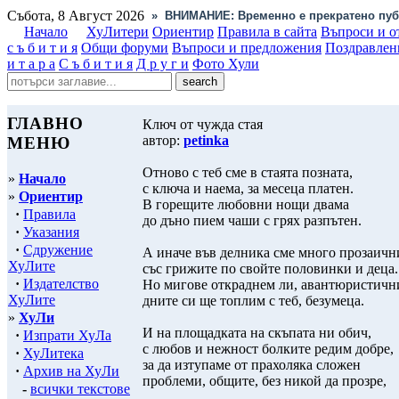
Събота, 8 Август 2026
»
ВНИМАНИЕ: Временно е прекратено пуб
Начало
ХуЛитери
Ориентир
Правила в сайта
Въпроси и о
с ъ б и т и я
Общи форуми
Въпроси и предложения
Поздравлен
и т а р а
С ъ б и т и я
Д р у г и
Фото Хули
ГЛАВНО
Ключ от чужда стая
автор:
petinka
МЕНЮ
Отново с теб сме в стаята позната,
»
Начало
с ключа и наема, за месеца платен.
»
Ориентир
В горещите любовни нощи двама
·
Правила
до дъно пием чаши с грях разпътен.
·
Указания
·
Сдружение
А иначе във делника сме много прозаичн
ХуЛите
със грижите по свойте половинки и деца.
·
Издателство
Но мигове откраднем ли, авантюристичн
ХуЛите
дните си ще топлим с теб, безумеца.
»
ХуЛи
И на площадката на скъпата ни обич,
·
Изпрати ХуЛа
с любов и нежност болките редим добре,
·
ХуЛитека
за да изтупаме от прахоляка сложен
·
Архив на ХуЛи
проблеми, общите, без никой да прозре,
-
всички текстове