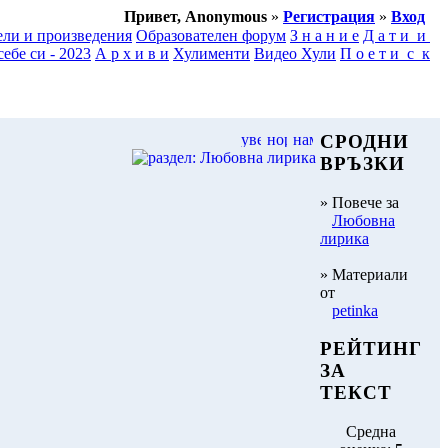
Привет, Anonymous
»
Регистрация
»
Вход
ели и произведения
Образователен форум
З н а н и е
Д а т и и
ебе си - 2023
А р х и в и
Хулименти
Видео Хули
П о е т и с к
СРОДНИ
ВРЪЗКИ
» Повече за
Любовна
лирика
» Материали
от
petinka
РЕЙТИНГ
ЗА
ТЕКСТ
Средна