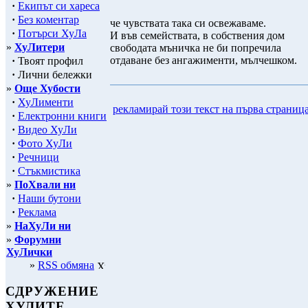
·
Екипът си хареса
·
Без коментар
че чувствата така си освежаваме.
·
Потърси ХуЛа
И във семействата, в собствения дом
»
ХуЛитери
свободата мъничка не би попречила
отдаване без ангажименти, мълчешком.
·
Твоят профил
·
Лични бележки
»
Още Хубости
·
ХуЛименти
рекламирай този текст на първа страниц
·
Електронни книги
·
Видео ХуЛи
·
Фото ХуЛи
·
Речници
·
Стъкмистика
»
ПоХвали ни
·
Наши бутони
·
Реклама
»
НаХуЛи ни
»
Форумни
ХуЛички
»
RSS обмяна
СДРУЖЕНИЕ
ХУЛИТЕ