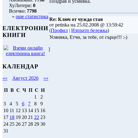
Поздрав и усмивка.
ХуЛитери:
0
Всичко:
7798
»
още статистика
Re: Ключ от чужда стая
от petinka на 25.02.2008 @ 13:59:42
ЕЛЕКТРОННИ
(
Профил
|
Изпрати бележка
)
КНИГИ
Усмивка, Етчи, за тебе, от сърце!!! :-)
]
КАЛЕНДАР
««
Август 2026
»»
П
В
С
Ч
П
С
Н
1
2
3
4
5
6
7
8
9
10
11
12
13
14
15
16
17
18
19
20
21
22
23
24
25
26
27
28
29
30
31