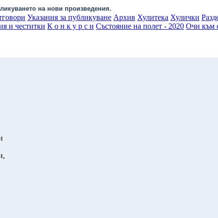
ликуването на нови произведения.
тговори
Указания за публикуване
Архив
Хулитека
Хулички
Разд
ия и честитки
К о н к у р с и
Състояние на полет - 2020
Очи към с
и
и,