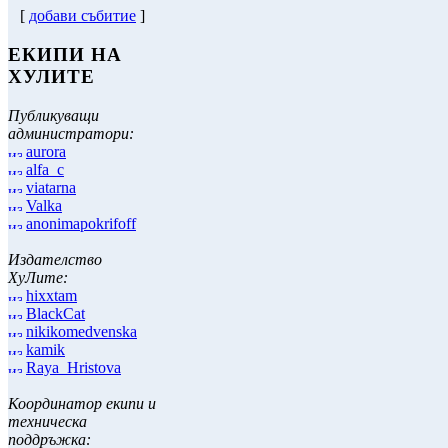
[
добави събитие
]
ЕКИПИ НА
ХУЛИТЕ
Публикуващи
администратори:
aurora
alfa_c
viatarna
Valka
anonimapokrifoff
Издателство
ХуЛите:
hixxtam
BlackCat
nikikomedvenska
kamik
Raya_Hristova
Координатор екипи и
техническа
поддръжка: