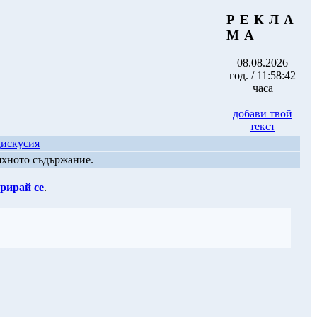
Р Е К Л А
М А
08.08.2026
год. / 11:58:42
часа
добави твой
текст
дискусия
яхното съдържание.
рирай се
.