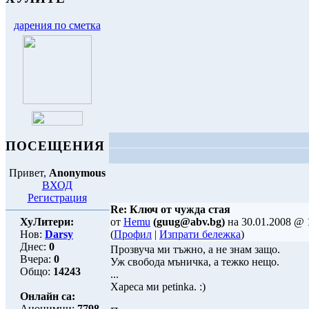
дарения по сметка
ПОСЕЩЕНИЯ
Привет,
Anonymous
ВХОД
Регистрация
Re: Ключ от чужда стая
ХуЛитери:
от
Hemu
(guug@abv.bg)
на 30.01.2008 @ 
Нов:
Darsy
(
Профил
|
Изпрати бележка
)
Днес:
0
Прозвуча ми тъжно, а не знам защо.
Вчера:
0
Уж свобода мъничка, а тежко нещо.
Общо:
14243
...
Хареса ми petinka. :)
Онлайн са:
Анонимни:
7798