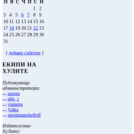
П
В
С
Ч
П
С
Н
1
2
3
4
5
6
7
8
9
10
11
12
13
14
15
16
17
18
19
20
21
22
23
24
25
26
27
28
29
30
31
[
добави събитие
]
ЕКИПИ НА
ХУЛИТЕ
Публикуващи
администратори:
aurora
alfa_c
viatarna
Valka
anonimapokrifoff
Издателство
ХуЛите: