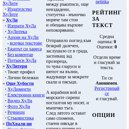
petinka
ХуЛите
между ръкописи, още
·
Издателство
неиздадени,
РЕЙТИНГ
ХуЛите
статуетка - мъничко
ЗА
моряче там стои
»
ХуЛи
ТЕКСТ
и обещава върхове
·
Изпрати ХуЛа
непокорявани.
·
ХуЛитека
Средна
·
Архив на ХуЛи
Отправило поглед към
оценка:
0
-
всички текстове
безкрай далечен,
Оценки:
0
·
Екипът си хареса
заслушало се в града,
·
Без коментар
заспиващ зад
Отдели време
·
Потърси ХуЛа
прозореца,
и гласувай за
»
ХуЛитери
то чува гларуси и
текста.
шепот на вълни,
·
Твоят профил
жадуващи за мокрите
·
Лични бележки
Ти си
скали и пясъци.
Анонимен
.
»
Още Хубости
Регистрирай
·
ХуЛименти
А корабния вой и
се
·
Електронни книги
морските сирени
и гласувай.
·
Видео ХуЛи
носталгия му носят, и
·
Фото ХуЛи
мъничко тъга.
·
Речници
След лятото остават
ОПЦИИ
·
Стъкмистика
само спомени,
стаени някъде в
»
ПоХвали ни
кипежа шумен на