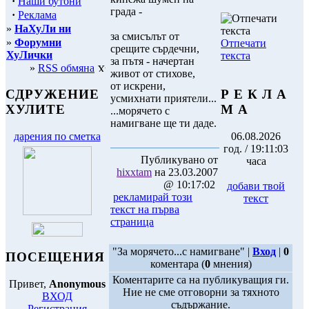
·
Наши бутони
града -
·
Реклама
»
НаХуЛи ни
за смисълът от
»
Форумни
Отпечати
срещите сърдечни,
ХуЛички
текста
за пътя - начертан
»
RSS обмяна
живот от стихове,
от искрени,
Р Е К Л А
СДРУЖЕНИЕ
усмихнати приятели...
М А
ХУЛИТЕ
...морячето с
намигване ще ти даде.
06.08.2026
дарения по сметка
год. / 19:11:03
Публикувано от
часа
hixxtam
на 23.03.2007
@ 10:17:02
добави твой
рекламирай този
текст
текст на първа
страница
"За морячето...с намигване" |
Вход
|
0
ПОСЕЩЕНИЯ
коментара (
0
мнения)
Коментарите са на публикуващия ги.
Привет,
Anonymous
Ние не сме отговорни за тяхното
ВХОД
съдържание.
Регистрация