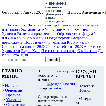
»
ВНИМАНИЕ:
Временно е
прекратено
Четвъртък, 6 Август 2026
Привет, Anonymous
»
публикуването
на нови
произведения.
Начало
ХуЛитери
Ориентир
Правила в сайта
Въпроси
и отговори
Указания за публикуване
Архив
Хулитека
Хулички
Раздели и произведения
Образователен форум
З н а
н и е
Д а т и и с ъ б и т и я
Общи форуми
Въпроси и
предложения
Поздравления и честитки
К о н к у р с и
Състояние на полет - 2020
Очи към себе си - 2023
А р х и в и
Хулименти
Видео Хули
П о е т и с к и т а р а
С ъ б и т и я
Д р
у г и
Фото Хули
ГЛАВНО
За
СРОДНИ
морячето...с
МЕНЮ
ВРЪЗКИ
намигване
»
Начало
» Повече за
автор:
petinka
»
Ориентир
Поезия
·
Правила
Сред разпръснати
» Материали
·
Указания
листи и пресни
от
·
Сдружение
чернови,