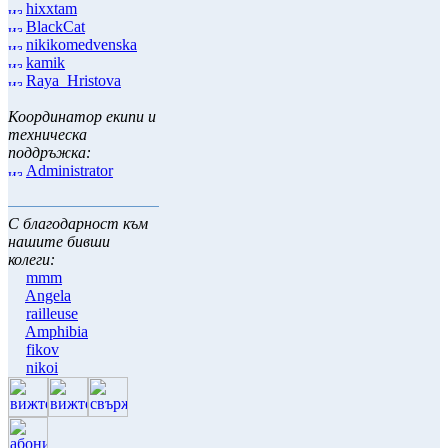
hixxtam
BlackCat
nikikomedvenska
kamik
Raya_Hristova
Координатор екипи и
техническа
поддръжка:
Administrator
С благодарност към
нашите бивши
колеги:
mmm
Angela
railleuse
Amphibia
fikov
nikoi