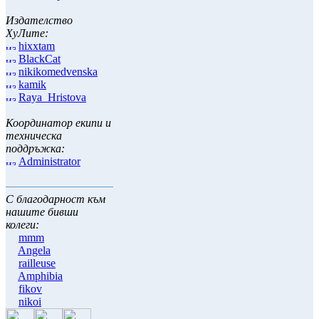
Издателство
ХуЛите:
hixxtam
BlackCat
nikikomedvenska
kamik
Raya_Hristova
Координатор екипи и
техническа
поддръжка:
Administrator
С благодарност към
нашите бивши
колеги:
mmm
Angela
railleuse
Amphibia
fikov
nikoi