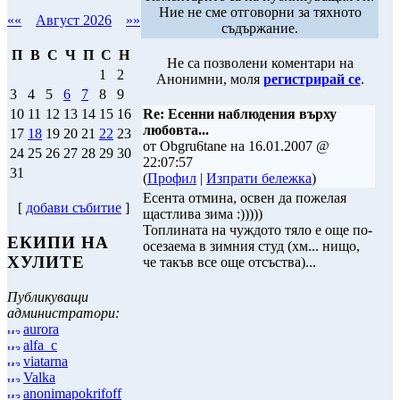
Ние не сме отговорни за тяхното
««
Август 2026
»»
съдържание.
П
В
С
Ч
П
С
Н
Не са позволени коментари на
1
2
Анонимни, моля
регистрирай се
.
3
4
5
6
7
8
9
Re: Есенни наблюдения върху
10
11
12
13
14
15
16
любовта...
17
18
19
20
21
22
23
от Obgru6tane на 16.01.2007 @
24
25
26
27
28
29
30
22:07:57
31
(
Профил
|
Изпрати бележка
)
Есента отмина, освен да пожелая
[
добави събитие
]
щастлива зима :)))))
Топлината на чуждото тяло е още по-
ЕКИПИ НА
осезаема в зимния студ (хм... нищо,
ХУЛИТЕ
че такъв все още отсъства)...
Публикуващи
администратори:
aurora
alfa_c
viatarna
Valka
anonimapokrifoff