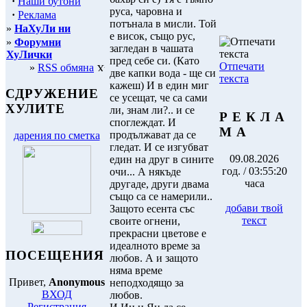
·
Наши бутони
руса, чаровна и
·
Реклама
потънала в мисли. Той
»
НаХуЛи ни
е висок, също рус,
»
Форумни
загледан в чашата
ХуЛички
пред себе си. (Като
Отпечати
»
RSS обмяна
две капки вода - ще си
текста
кажеш) И в един миг
СДРУЖЕНИЕ
се усещат, че са сами
ХУЛИТЕ
ли, знам ли?.. и се
Р Е К Л А
споглеждат. И
М А
продължават да се
дарения по сметка
гледат. И се изгубват
09.08.2026
един на друг в сините
год. / 03:55:20
очи... А някъде
часа
другаде, други двама
също са се намерили..
добави твой
Защото есента със
текст
своите огнени,
прекрасни цветове е
идеалното време за
ПОСЕЩЕНИЯ
любов. А и защото
няма време
Привет,
Anonymous
неподходящо за
ВХОД
любов.
Регистрация