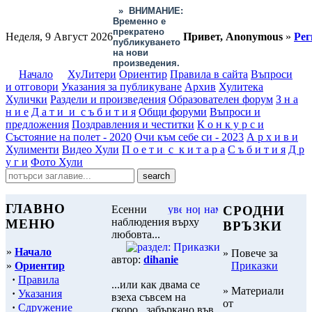
»
ВНИМАНИЕ:
Временно е
прекратено
Неделя, 9 Август 2026
Привет, Anonymous
»
Рег
публикуването
на нови
произведения.
Начало
ХуЛитери
Ориентир
Правила в сайта
Въпроси
и отговори
Указания за публикуване
Архив
Хулитека
Хулички
Раздели и произведения
Образователен форум
З н а
н и е
Д а т и и с ъ б и т и я
Общи форуми
Въпроси и
предложения
Поздравления и честитки
К о н к у р с и
Състояние на полет - 2020
Очи към себе си - 2023
А р х и в и
Хулименти
Видео Хули
П о е т и с к и т а р а
С ъ б и т и я
Д р
у г и
Фото Хули
ГЛАВНО
Есенни
СРОДНИ
наблюдения върху
МЕНЮ
ВРЪЗКИ
любовта...
»
Начало
» Повече за
автор:
dihanie
»
Ориентир
Приказки
·
Правила
...или как двама се
» Материали
·
Указания
взеха съвсем на
от
·
Сдружение
скоро.. забъркано във