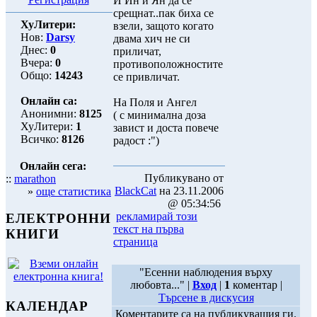
И Ин и Ян да се
срещнат..пак биха се
ХуЛитери:
взели, защото когато
Нов:
Darsy
двама хич не си
Днес:
0
приличат,
Вчера:
0
противоположностите
Общо:
14243
се привличат.
Онлайн са:
На Поля и Ангел
Анонимни:
8125
( с минимална доза
ХуЛитери:
1
завист и доста повече
Всичко:
8126
радост :")
Онлайн сега:
Публикувано от
::
marathon
BlackCat
на 23.11.2006
»
още статистика
@ 05:34:56
рекламирай този
ЕЛЕКТРОННИ
текст на първа
КНИГИ
страница
"Есенни наблюдения върху
любовта..." |
Вход
|
1
коментар |
Търсене в дискусия
КАЛЕНДАР
Коментарите са на публикуващия ги.