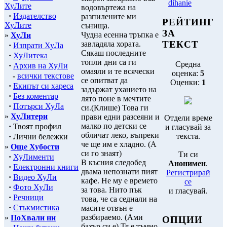
dihanie
ХуЛите
водовъртежа на
·
Издателство
разпилените ми
РЕЙТИНГ
ХуЛите
сънища.
ЗА
Чудна есенна тръпка е
»
ХуЛи
ТЕКСТ
завладяла хората.
·
Изпрати ХуЛа
Сякаш последните
·
ХуЛитека
топли дни са ги
Средна
·
Архив на ХуЛи
омаяли и те всячески
оценка:
5
-
всички текстове
се опитват да
Оценки:
1
·
Екипът си хареса
задържат уханието на
·
Без коментар
лято поне в мечтите
·
Потърси ХуЛа
си.(Клише) Това ги
»
ХуЛитери
прави едни разсеяни и
Отдели време
малко по детски се
·
Твоят профил
и гласувай за
обличат леко, въпреки
текста.
·
Лични бележки
че ще им е хладно. (А
»
Още Хубости
си го знаят)
Ти си
·
ХуЛименти
В късния следобед
Анонимен
.
·
Електронни книги
двама непознати пият
Регистрирай
·
Видео ХуЛи
кафе. Не му е времето
се
·
Фото ХуЛи
за това. Нито пък
и гласувай.
·
Речници
това, че са седнали на
·
Стъкмистика
масите отвън е
разбираемо. (Ами
»
ПоХвали ни
ОПЦИИ
бахър си е) Тя е тъмно