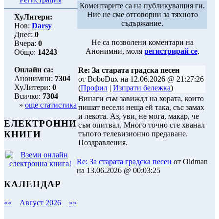
Коментарите са на публикуващия ги.
Ние не сме отговорни за тяхното
ХуЛитери:
съдържание.
Нов:
Darsy
Днес:
0
Не са позволени коментари на
Вчера:
0
Анонимни, моля
регистрирай се
.
Общо:
14243
Онлайн са:
Re: За старата градска песен
Анонимни:
7304
от BoboDux на 12.06.2026 @ 21:27:26
ХуЛитери:
0
(
Профил
|
Изпрати бележка
)
Всичко:
7304
Винаги съм завиждл на хората, които
»
още статистика
пишат весели неща ей така, със замах
и лекота. Аз, уви, не мога, макар, че
ЕЛЕКТРОННИ
съм опитвал. Много точно сте хванал
КНИГИ
тъпото телевизионно предаване.
Поздравления.
Re: За старата градска песен
от Oldman
на 13.06.2026 @ 00:03:25
КАЛЕНДАР
««
Август 2026
»»