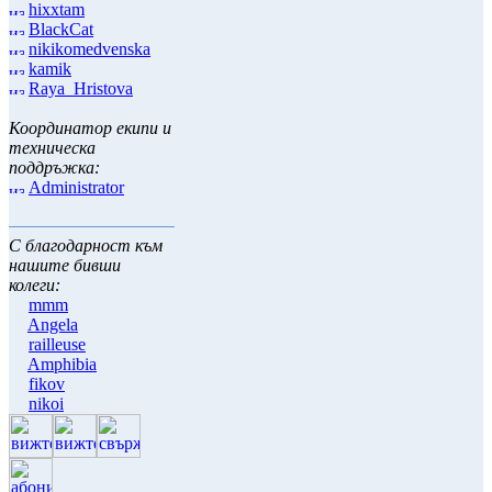
hixxtam
BlackCat
nikikomedvenska
kamik
Raya_Hristova
Координатор екипи и
техническа
поддръжка:
Administrator
С благодарност към
нашите бивши
колеги:
mmm
Angela
railleuse
Amphibia
fikov
nikoi