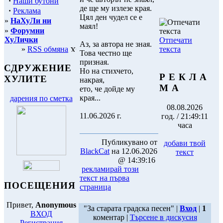
·
Наши бутони
де ще му излезе края.
·
Реклама
Цял ден чудел се е
»
НаХуЛи ни
маял!
»
Форумни
ХуЛички
Отпечати
Аз, за автора не зная.
текста
»
RSS обмяна
Това честно ще
призная.
СДРУЖЕНИЕ
Но на стихчето,
Р Е К Л А
ХУЛИТЕ
накрая,
М А
ето, че дойде му
края...
дарения по сметка
08.08.2026
11.06.2026 г.
год. / 21:49:11
часа
Публикувано от
добави твой
BlackCat
на 12.06.2026
текст
@ 14:39:16
рекламирай този
текст на първа
ПОСЕЩЕНИЯ
страница
Привет,
Anonymous
"За старата градска песен" |
Вход
|
1
ВХОД
коментар |
Търсене в дискусия
Регистрация