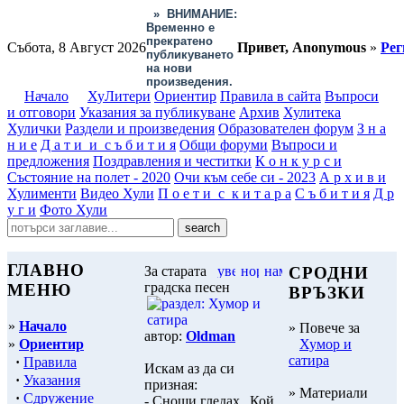
»
ВНИМАНИЕ:
Временно е
прекратено
Събота, 8 Август 2026
Привет, Anonymous
»
Рег
публикуването
на нови
произведения.
Начало
ХуЛитери
Ориентир
Правила в сайта
Въпроси
и отговори
Указания за публикуване
Архив
Хулитека
Хулички
Раздели и произведения
Образователен форум
З н а
н и е
Д а т и и с ъ б и т и я
Общи форуми
Въпроси и
предложения
Поздравления и честитки
К о н к у р с и
Състояние на полет - 2020
Очи към себе си - 2023
А р х и в и
Хулименти
Видео Хули
П о е т и с к и т а р а
С ъ б и т и я
Д р
у г и
Фото Хули
ГЛАВНО
За старата
СРОДНИ
градска песен
МЕНЮ
ВРЪЗКИ
»
Начало
» Повече за
автор:
Oldman
»
Ориентир
Хумор и
сатира
·
Правила
Искам аз да си
·
Указания
призная:
» Материали
·
Сдружение
- Снощи гледах „Кой