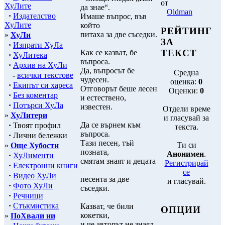
от
ХуЛите
да знае“.
Oldman
·
Издателство
Имаше въпрос, във
ХуЛите
който
РЕЙТИНГ
питаха за две съседки.
»
ХуЛи
ЗА
·
Изпрати ХуЛа
ТЕКСТ
Как се казват, бе
·
ХуЛитека
въпроса.
·
Архив на ХуЛи
Да, въпросът бе
Средна
-
всички текстове
чудесен.
оценка:
0
·
Екипът си хареса
Отговорът беше лесен
Оценки:
0
·
Без коментар
и естествено,
·
Потърси ХуЛа
известен.
Отдели време
»
ХуЛитери
и гласувай за
Да се върнем към
·
Твоят профил
текста.
въпроса.
·
Лични бележки
Тази песен, тъй
Ти си
»
Още Хубости
позната,
Анонимен
.
·
ХуЛименти
смятам знаят и децата
Регистрирай
·
Електронни книги
–
се
·
Видео ХуЛи
песента за две
и гласувай.
·
Фото ХуЛи
съседки.
·
Речници
·
Стъкмистика
Казват, че били
ОПЦИИ
кокетки,
»
ПоХвали ни
и че авторът не знаял,