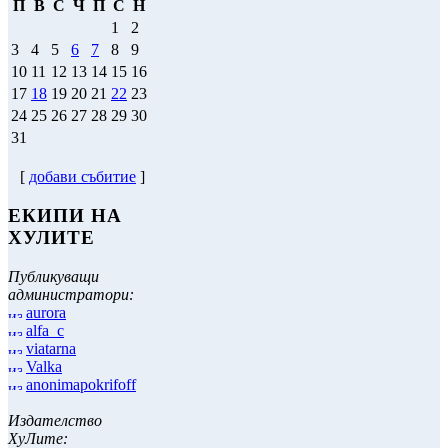
П
В
С
Ч
П
С
Н
1
2
3
4
5
6
7
8
9
10
11
12
13
14
15
16
17
18
19
20
21
22
23
24
25
26
27
28
29
30
31
[
добави събитие
]
ЕКИПИ НА
ХУЛИТЕ
Публикуващи
администратори:
aurora
alfa_c
viatarna
Valka
anonimapokrifoff
Издателство
ХуЛите: