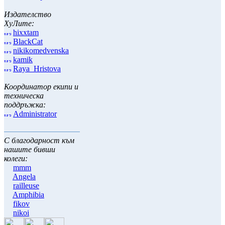
Издателство
ХуЛите:
hixxtam
BlackCat
nikikomedvenska
kamik
Raya_Hristova
Координатор екипи и
техническа
поддръжка:
Administrator
С благодарност към
нашите бивши
колеги:
mmm
Angela
railleuse
Amphibia
fikov
nikoi