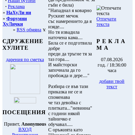
·
Наши бутони
гъби е била)
·
Реклама
"Нападнал я коварно
»
НаХуЛи ни
Руският мечок
»
Форумни
Отпечати
със намерението да я
ХуЛички
текста
изяде....
»
RSS обмяна
Но тя извадила
наточена кама....
Р Е К Л А
СДРУЖЕНИЕ
Била се е подготвила
М А
ХУЛИТЕ
добре
преди да тръгне тя за
таз гора....
07.08.2026
дарения по сметка
И майсторски
год. / 18:36:00
започнала да го
часа
пробожда и дере...."
добави твой
Разбира се във тази
текст
приказка не се и
споменава
че таз девойка с
плитката..."невинна"
ПОСЕЩЕНИЯ
с години някой
тайничко е
Привет,
Anonymous
обучавал.....
ВХОД
С оръжията като
Регистрация