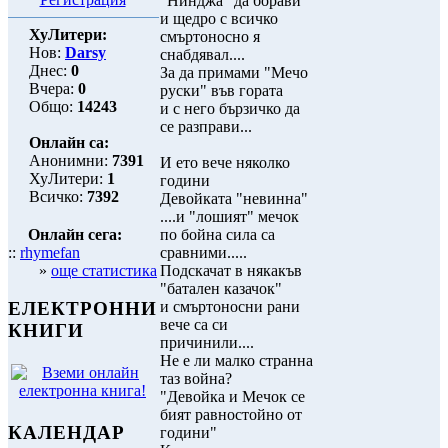
"Нинджа" да борави
и щедро с всичко
ХуЛитери:
смъртоносно я
Нов:
Darsy
снабдявал....
Днес:
0
За да примами "Мечо
Вчера:
0
руски" във гората
Общо:
14243
и с него бързичко да
се разправи...
Онлайн са:
Анонимни:
7391
И ето вече няколко
ХуЛитери:
1
години
Всичко:
7392
Девойката "невинна"
....и "лошият" мечок
Онлайн сега:
по бойна сила са
::
rhymefan
сравними.....
»
още статистика
Подскачат в някакъв
"батален казачок"
и смъртоносни рани
ЕЛЕКТРОННИ
вече са си
КНИГИ
причинили....
Не е ли малко странна
таз война?
"Девойка и Мечок се
бият равностойно от
КАЛЕНДАР
години"