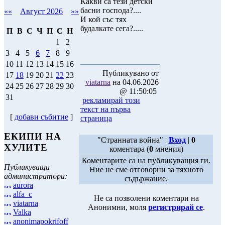
Какви са тези детски
басни господа?....
««
Август 2026
»»
И кой със тях
будалкате сега?.....
П
В
С
Ч
П
С
Н
1
2
3
4
5
6
7
8
9
10
11
12
13
14
15
16
Публикувано от
17
18
19
20
21
22
23
viatarna
на 04.06.2026
24
25
26
27
28
29
30
@ 11:50:05
31
рекламирай този
текст на първа
[
добави събитие
]
страница
ЕКИПИ НА
"Странната война" |
Вход
|
0
ХУЛИТЕ
коментара (
0
мнения)
Коментарите са на публикуващия ги.
Публикуващи
Ние не сме отговорни за тяхното
администратори:
съдържание.
aurora
alfa_c
Не са позволени коментари на
viatarna
Анонимни, моля
регистрирай се
.
Valka
anonimapokrifoff