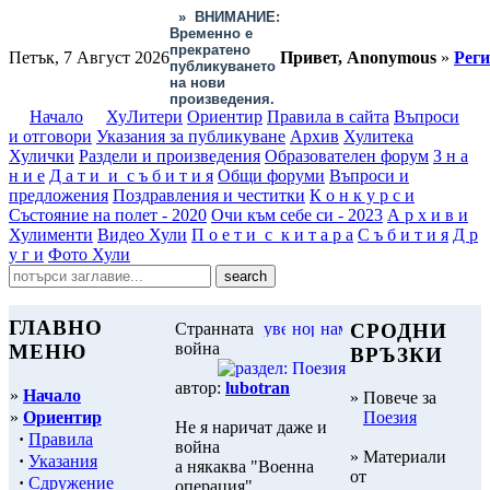
»
ВНИМАНИЕ:
Временно е
прекратено
Петък, 7 Август 2026
Привет, Anonymous
»
Рег
публикуването
на нови
произведения.
Начало
ХуЛитери
Ориентир
Правила в сайта
Въпроси
и отговори
Указания за публикуване
Архив
Хулитека
Хулички
Раздели и произведения
Образователен форум
З н а
н и е
Д а т и и с ъ б и т и я
Общи форуми
Въпроси и
предложения
Поздравления и честитки
К о н к у р с и
Състояние на полет - 2020
Очи към себе си - 2023
А р х и в и
Хулименти
Видео Хули
П о е т и с к и т а р а
С ъ б и т и я
Д р
у г и
Фото Хули
ГЛАВНО
Странната
СРОДНИ
война
МЕНЮ
ВРЪЗКИ
автор:
lubotran
»
Начало
» Повече за
»
Ориентир
Поезия
Не я наричат даже и
·
Правила
война
» Материали
·
Указания
а някаква "Военна
от
·
Сдружение
операция"....