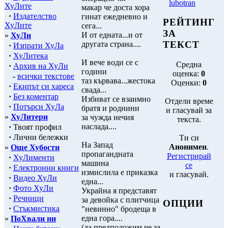
lubotran
ХуЛите
макар че доста хора
·
Издателство
гинат ежедневно и
РЕЙТИНГ
ХуЛите
сега...
ЗА
И от едната...и от
»
ХуЛи
ТЕКСТ
другата страна....
·
Изпрати ХуЛа
·
ХуЛитека
И вече води се с
Средна
·
Архив на ХуЛи
години
оценка:
0
-
всички текстове
таз кървава...жестока
Оценки:
0
·
Екипът си хареса
свада...
·
Без коментар
Избиват се взаимно
Отдели време
·
Потърси ХуЛа
братя и роднини
и гласувай за
»
ХуЛитери
за чужда нечия
текста.
наслада....
·
Твоят профил
·
Лични бележки
Ти си
На Запад
Анонимен
.
»
Още Хубости
пропагандната
Регистрирай
·
ХуЛименти
машина
се
·
Електронни книги
измислила е приказка
и гласувай.
·
Видео ХуЛи
една...
·
Фото ХуЛи
Украйна я представят
·
Речници
за девойка с плитчица
ОПЦИИ
·
Стъкмистика
"невинно" бродеща в
една гора....
»
ПоХвали ни
(да предположим че за