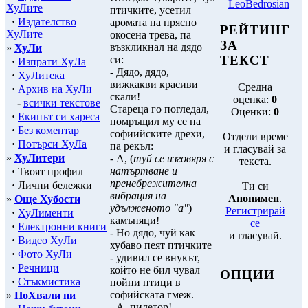
LeoBedrosian
ХуЛите
птичките, усетил
·
Издателство
аромата на прясно
РЕЙТИНГ
ХуЛите
окосена трева, па
ЗА
възкликнал на дядо
»
ХуЛи
ТЕКСТ
си:
·
Изпрати ХуЛа
- Дядо, дядо,
·
ХуЛитека
вижкакви красиви
Средна
·
Архив на ХуЛи
скали!
оценка:
0
-
всички текстове
Стареца го погледал,
Оценки:
0
·
Екипът си хареса
помръщил му се на
·
Без коментар
софиийските дрехи,
Отдели време
·
Потърси ХуЛа
па рекъл:
и гласувай за
»
ХуЛитери
- А, (
туй се изговяря с
текста.
натъртване и
·
Твоят профил
пренебрежителна
·
Лични бележки
Ти си
вибрация на
Анонимен
.
»
Още Хубости
удълженото "а"
)
Регистрирай
·
ХуЛименти
камъняци!
се
·
Електронни книги
- Но дядо, чуй как
и гласувай.
·
Видео ХуЛи
хубаво пеят птичките
·
Фото ХуЛи
- удивил се внукът,
·
Речници
който не бил чувал
ОПЦИИ
·
Стъкмистика
пойни птици в
софийската гмеж.
»
ПоХвали ни
- А, пилетор!