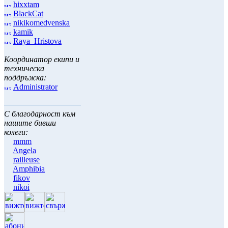
hixxtam
BlackCat
nikikomedvenska
kamik
Raya_Hristova
Координатор екипи и
техническа
поддръжка:
Administrator
С благодарност към
нашите бивши
колеги:
mmm
Angela
railleuse
Amphibia
fikov
nikoi