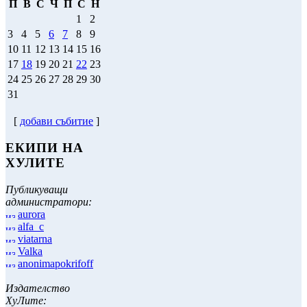
П
В
С
Ч
П
С
Н
1
2
3
4
5
6
7
8
9
10
11
12
13
14
15
16
17
18
19
20
21
22
23
24
25
26
27
28
29
30
31
[
добави събитие
]
ЕКИПИ НА
ХУЛИТЕ
Публикуващи
администратори:
aurora
alfa_c
viatarna
Valka
anonimapokrifoff
Издателство
ХуЛите: