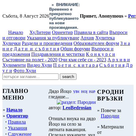
»
ВНИМАНИЕ:
Временно е
прекратено
Събота, 8 Август 2026
Привет, Anonymous
»
Рег
публикуването
на нови
произведения.
Начало
ХуЛитери
Ориентир
Правила в сайта
Въпроси
и отговори
Указания за публикуване
Архив
Хулитека
Хулички
Раздели и произведения
Образователен форум
З н а
н и е
Д а т и и с ъ б и т и я
Общи форуми
Въпроси и
предложения
Поздравления и честитки
К о н к у р с и
Състояние на полет - 2020
Очи към себе си - 2023
А р х и в и
Хулименти
Видео Хули
П о е т и с к и т а р а
С ъ б и т и я
Д р
у г и
Фото Хули
ГЛАВНО
Дядо Йоцо
СРОДНИ
гледаше...
МЕНЮ
ВРЪЗКИ
автор:
LeoBedrosian
»
Начало
» Повече за
»
Ориентир
Пародии
Отишъл внука на дядо
·
Правила
Йоцо на село за
» Материали
·
Указания
лятната ваканция.
от
·
Сдружение
Огледал чукарите, чул