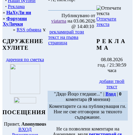
·
Наши бутони
·
Реклама
»
НаХуЛи ни
Публикувано от
»
Форумни
Отпечати
viatarna
на 03.06.2026
ХуЛички
текста
@ 14:40:10
»
RSS обмяна
рекламирай този
текст на първа
Р Е К Л А
СДРУЖЕНИЕ
страница
М А
ХУЛИТЕ
08.08.2026
дарения по сметка
год. / 21:30:59
часа
добави твой
текст
"Дядо Йоцо гледаше..." |
Вход
|
0
коментара (
0
мнения)
Коментарите са на публикуващия ги.
ПОСЕЩЕНИЯ
Ние не сме отговорни за тяхното
съдържание.
Привет,
Anonymous
Не са позволени коментари на
ВХОД
Анонимни, моля
регистрирай се
.
Регистрация