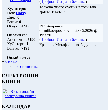
(
Профил
|
Изпрати бележка
)
Толкова много емоция в този така
ХуЛитери:
кратък текст.{}
Нов:
Darsy
Днес:
0
Вчера:
0
Общо:
14243
RE: #череши
от mitkoeapostolov на 28.05.2026 @
Онлайн са:
19:37:01
Анонимни:
7190
(
Профил
|
Изпрати бележка
)
ХуЛитери:
1
Красиво. Метафорично. Задушно.
Всичко:
7191
Онлайн сега:
::
VladKo
»
още статистика
ЕЛЕКТРОННИ
КНИГИ
КАЛЕНДАР