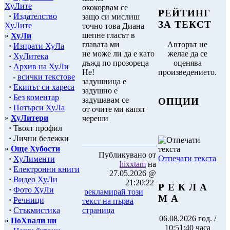
ХуЛите
ококорвам се
РЕЙТИНГ
·
Издателство
защо си мислиш
ЗА ТЕКСТ
ХуЛите
точно това Диана
шепне гласът в
»
ХуЛи
главата ми
Авторът не
·
Изпрати ХуЛа
не може ли да е като
желае да се
·
ХуЛитека
дъжд по прозореца
оценява
·
Архив на ХуЛи
Не!
произведението.
-
всички текстове
задушница е
·
Екипът си хареса
задушно е
·
Без коментар
задушавам се
ОПЦИИ
·
Потърси ХуЛа
от очите ми капят
»
ХуЛитери
череши
·
Твоят профил
·
Лични бележки
»
Още Хубости
Публикувано от
Отпечати текста
·
ХуЛименти
hixxtam
на
·
Електронни книги
27.05.2026 @
·
Видео ХуЛи
21:20:22
Р Е К Л А
·
Фото ХуЛи
рекламирай този
М А
·
Речници
текст на първа
·
Стъкмистика
страница
06.08.2026 год. /
»
ПоХвали ни
10:51:40 часа