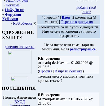
·
Наши бутони
·
Реклама
добави твой
»
НаХуЛи ни
текст
»
Форумни
"#череши" |
Вход
|
3
коментара (
3
ХуЛички
мнения) |
Търсене в дискусия
»
RSS обмяна
Коментарите са на публикуващия ги.
Ние не сме отговорни за тяхното
СДРУЖЕНИЕ
съдържание.
ХУЛИТЕ
Не са позволени коментари на
дарения по сметка
Анонимни, моля
регистрирай се
.
RE: #череши
от mariq-desislava на 01.06.2026 @
21:36:51
(
Профил
|
Изпрати бележка
)
Толкова много емоция в този така
кратък текст.{}
ПОСЕЩЕНИЯ
RE: #череши
Привет,
Anonymous
от mariq-desislava на 01.06.2026 @
ВХОД
21:36:01
Регистрация