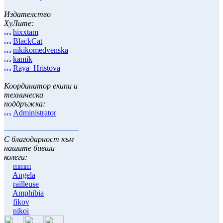
Издателство
ХуЛите:
hixxtam
BlackCat
nikikomedvenska
kamik
Raya_Hristova
Координатор екипи и
техническа
поддръжка:
Administrator
С благодарност към
нашите бивши
колеги:
mmm
Angela
railleuse
Amphibia
fikov
nikoi