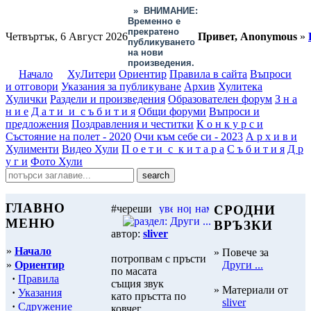
»
ВНИМАНИЕ:
Временно е
прекратено
Четвъртък, 6 Август 2026
Привет, Anonymous
»
публикуването
на нови
произведения.
Начало
ХуЛитери
Ориентир
Правила в сайта
Въпроси
и отговори
Указания за публикуване
Архив
Хулитека
Хулички
Раздели и произведения
Образователен форум
З н а
н и е
Д а т и и с ъ б и т и я
Общи форуми
Въпроси и
предложения
Поздравления и честитки
К о н к у р с и
Състояние на полет - 2020
Очи към себе си - 2023
А р х и в и
Хулименти
Видео Хули
П о е т и с к и т а р а
С ъ б и т и я
Д р
у г и
Фото Хули
ГЛАВНО
#череши
СРОДНИ
МЕНЮ
ВРЪЗКИ
автор:
sliver
»
Начало
» Повече за
потропвам с пръсти
»
Ориентир
Други ...
по масата
·
Правила
същия звук
» Материали от
·
Указания
като пръстта по
sliver
·
Сдружение
ковчег