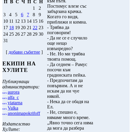
към пътя.
П
В
С
Ч
П
С
Н
Постимус влезе със
1
2
забързана крачка.
3
4
5
6
7
8
9
Когато го видя,
10
11
12
13
14
15
16
приближи и кимна.
- Трябва да
17
18
19
20
21
22
23
поговорим!
24
25
26
27
28
29
30
- Да не се е случило
31
още нещо
извънредно?
[
добави събитие
]
- Не. Но ми трябва
твоята помощ.
ЕКИПИ НА
- Да седнем – Рамус
ХУЛИТЕ
посочи към
градинската пейка.
- Предпочитам да
Публикуващи
повървим. А и не
администратори:
искам да ни чуе
aurora
някой.
alfa_c
- Нека да се обадя на
viatarna
Ел.
Valka
- Не, спешно е,
anonimapokrifoff
нямаме много време.
„Явно точно сега няма
Издателство
да мога да разбера
ХуЛите: