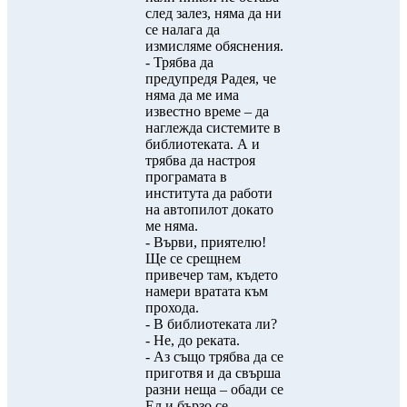
след залез, няма да ни
се налага да
измисляме обяснения.
- Трябва да
предупредя Радея, че
няма да ме има
известно време – да
наглежда системите в
библиотеката. А и
трябва да настроя
програмата в
института да работи
на автопилот докато
ме няма.
- Върви, приятелю!
Ще се срещнем
привечер там, където
намери вратата към
прохода.
- В библиотеката ли?
- Не, до реката.
- Аз също трябва да се
приготвя и да свърша
разни неща – обади се
Ел и бързо се