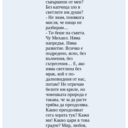
съвършени от мен?
Без капчица зло в
светлите им души?
- Не знам, понякога
мисля, че нищо не
разбирам....
- Ти беше на съвета.
Чу Михаил. Няма
напредък. Няма
развитие. Всичко е
подредено, ясно, без
вълнения, без
сътресения… Е, ако
няма светлина без
мрак, кой е по-
далновидния от нас,
питам? Не отричам
белите им криле, но
човешката природа е
такава, че за да расте
трябва да преодолява.
Какво преодоляват
сега хората тук? Кажи
ми! Какво цари в това
градче? Мир, любов,