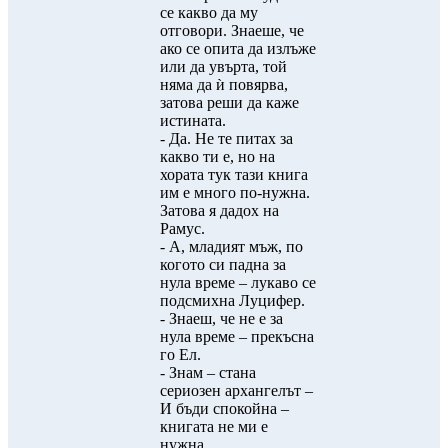
се какво да му
отговори. Знаеше, че
ако се опита да излъже
или да увърта, той
няма да ѝ повярва,
затова реши да каже
истината.
- Да. Не те питах за
какво ти е, но на
хората тук тази книга
им е много по-нужна.
Затова я дадох на
Рамус.
- А, младият мъж, по
когото си падна за
нула време – лукаво се
подсмихна Луцифер.
- Знаеш, че не е за
нула време – прекъсна
го Ел.
- Знам – стана
сериозен архангелът –
И бъди спокойна –
книгата не ми е
нужна.