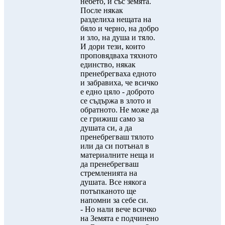
небето, и със земята.
После някак
разделиха нещата на
бяло и черно, на добро
и зло, на душа и тяло.
И дори тези, които
проповядваха тяхното
единство, някак
пренебрегваха едното
и забравиха, че всичко
е едно цяло - доброто
се съдържа в злото и
обратното. Не може да
се грижиш само за
душата си, а да
пренебрегваш тялото
или да си потънал в
материалните неща и
да пренебрегваш
стремленията на
душата. Все някога
потъпканото ще
напомни за себе си.
- Но нали вече всичко
на Земята е подчинено