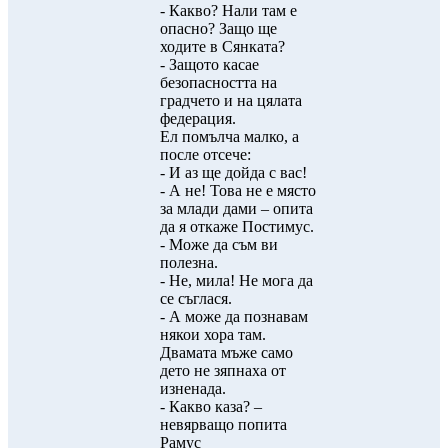
- Какво? Нали там е
опасно? Защо ще
ходите в Сянката?
- Защото касае
безопасността на
градчето и на цялата
федерация.
Ел помълча малко, а
после отсече:
- И аз ще дойда с вас!
- А не! Това не е място
за млади дами – опита
да я откаже Постимус.
- Може да съм ви
полезна.
- Не, мила! Не мога да
се съглася.
- А може да познавам
някои хора там.
Двамата мъже само
дето не зяпнаха от
изненада.
- Какво каза? –
невярващо попита
Рамус