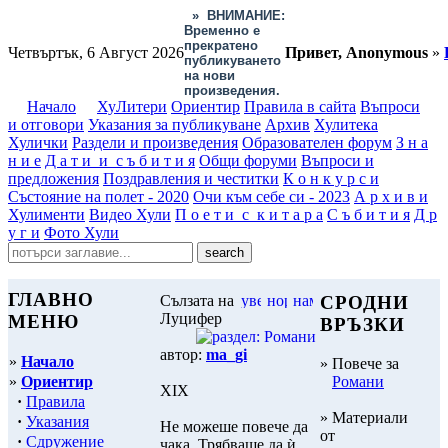
»
ВНИМАНИЕ:
Временно е
прекратено
Четвъртък, 6 Август 2026
Привет, Anonymous
»
публикуването
на нови
произведения.
Начало
ХуЛитери
Ориентир
Правила в сайта
Въпроси
и отговори
Указания за публикуване
Архив
Хулитека
Хулички
Раздели и произведения
Образователен форум
З н а
н и е
Д а т и и с ъ б и т и я
Общи форуми
Въпроси и
предложения
Поздравления и честитки
К о н к у р с и
Състояние на полет - 2020
Очи към себе си - 2023
А р х и в и
Хулименти
Видео Хули
П о е т и с к и т а р а
С ъ б и т и я
Д р
у г и
Фото Хули
ГЛАВНО
Сълзата на
СРОДНИ
Луцифер
МЕНЮ
ВРЪЗКИ
автор:
ma_gi
»
Начало
» Повече за
»
Ориентир
Романи
XIX
·
Правила
» Материали
·
Указания
Не можеше повече да
от
·
Сдружение
чака. Трябваше да ѝ