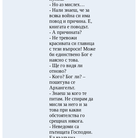
- Но аз мислех…
- Нали знаеш, че за
всяка война си има
повод и причина. Е,
книгата е поводът.
- А причината?
- Не тревожи
красивата си главица
с тези въпроси! Може
би единствено Бог е
наясно с това.
- Ще го видя ли
отново?
- Кого? Бог ли? –
пошегува се
Архангелът.
- Знаеш за кого те
питам. Не спирам да
мисля за него и за
това при какви
обстоятелства го
срещнах някога.
- Неведоми са
пътищата Господни.
Ел въздъхна