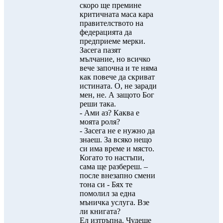
скоро ще премине
критичната маса кара
правителството на
федерацията да
предприеме мерки.
Засега пазят
мълчание, но всичко
вече започна и те няма
как повече да скриват
истината. О, не заради
мен, не. А защото Бог
реши така.
- Ами аз? Каква е
моята роля?
- Засега не е нужно да
знаеш. За всяко нещо
си има време и място.
Когато то настъпи,
сама ще разбереш. –
после внезапно смени
тона си - Бях те
помолил за една
мъничка услуга. Взе
ли книгата?
Ел изтръпна. Чудеше