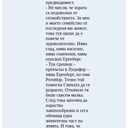
предвидимост.
- Не мисля, че хората
са недоволни от
спокойствието. За мен
и моето семейство от
последния ми живот,
това тук щеше да е
повече от
задоволително. Няма
глад, няма насилие,
няма съмнения, няма
епископ Еренберг.
- Тук грешиш –
прекъсна я Луцифер –
няма Еренберг, но има
Ротибор. Точно той
помогна Сянката да се
разрасне. Отначало тя
беше съвсем малка.
След това започна да
нараства
лавинообразно и сега
обхваща една
значителна част на
земята. И това, че