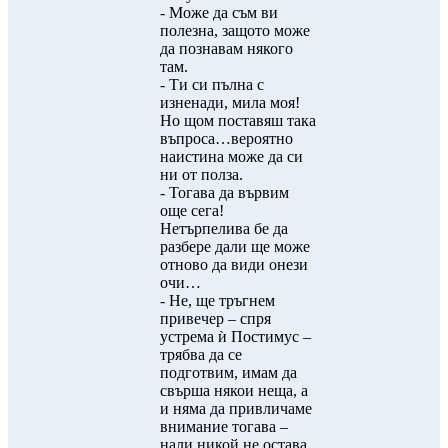
- Може да съм ви
полезна, защото може
да познавам някого
там.
- Ти си пълна с
изненади, мила моя!
Но щом поставяш така
въпроса…вероятно
наистина може да си
ни от полза.
- Тогава да вървим
още сега!
Нетърпелива бе да
разбере дали ще може
отново да види онези
очи…
- Не, ще тръгнем
привечер – спря
устрема ѝ Постимус –
трябва да се
подготвим, имам да
свърша някои неща, а
и няма да привличаме
внимание тогава –
нали никой не остава