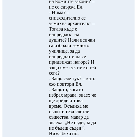
на Божиите закони? –
не се сдържа Ел.
- Нима? –
снизходително се
усмихна архангелът –
Тогава къде е
напредъкът на
душите? Нали всички
са избрали земното
училище, за да
напреднат и да се
придвижат нагоре? И
защо сме тук ние с теб
сега?
- Защо сме тук? – като
ехо повтори Ел.
- Защото, когато
избрах мрака, знаех че
ще дойде и това
време. Осъдиха ме
същите тези светли
същества, макар да
знаеха: „Не съди, за да
не бъдеш съден“.
Нима бяха по-