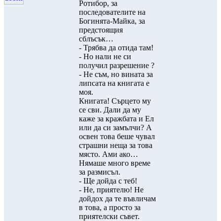
Ротибор, за
последователите на
Богинята-Майка, за
предстоящия
сблъсък…
- Трябва да отида там!
- Но нали не си
получил разрешение ?
- Не съм, но вината за
липсата на книгата е
моя.
Книгата! Сърцето му
се сви. Дали да му
каже за кражбата и Ел
или да си замълчи? А
освен това беше чувал
страшни неща за това
място. Ами ако…
Нямаше много време
за размисъл.
- Ще дойда с теб!
- Не, приятелю! Не
дойдох да те въвличам
в това, а просто за
приятелски съвет.