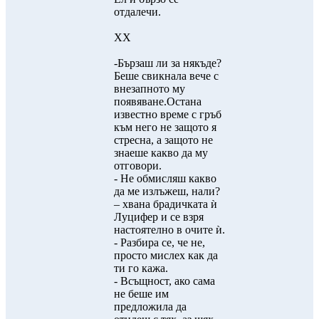
отдалечи.
XX
-Бързаш ли за някъде?
Беше свикнала вече с
внезапното му
появяване.Остана
известно време с гръб
към него не защото я
стресна, а защото не
знаеше какво да му
отговори.
- Не обмисляш какво
да ме излъжеш, нали?
– хвана брадичката ѝ
Луцифер и се взря
настоятелно в очите ѝ.
- Разбира се, че не,
просто мислех как да
ти го кажа.
- Всъщност, ако сама
не беше им
предложила да