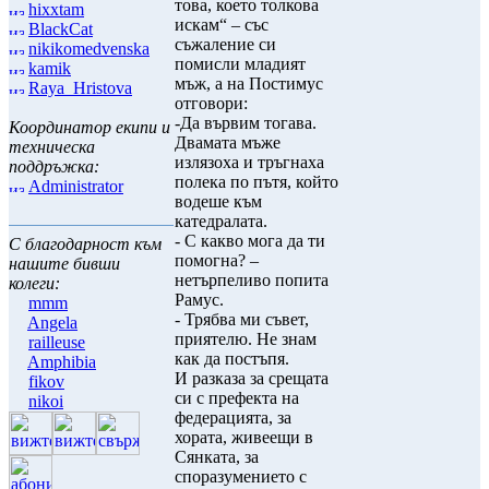
това, което толкова
hixxtam
искам“ – със
BlackCat
съжаление си
nikikomedvenska
помисли младият
kamik
мъж, а на Постимус
Raya_Hristova
отговори:
-Да вървим тогава.
Координатор екипи и
Двамата мъже
техническа
излязоха и тръгнаха
поддръжка:
полека по пътя, който
Administrator
водеше към
катедралата.
- С какво мога да ти
С благодарност към
помогна? –
нашите бивши
нетърпеливо попита
колеги:
Рамус.
mmm
- Трябва ми съвет,
Angela
приятелю. Не знам
railleuse
как да постъпя.
Amphibia
И разказа за срещата
fikov
си с префекта на
nikoi
федерацията, за
хората, живеещи в
Сянката, за
споразумението с