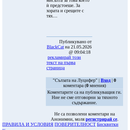
мисълта за това което
ѝ предстоеше. За
хората и срещите с
тях…
Публикувано от
BlackCat
на 21.05.2026
@ 09:04:18
рекламирай този
текст на първа
страница
"Сълзата на Луцифер" |
Вход
|
0
коментара (
0
мнения)
Коментарите са на публикуващия ги.
Ние не сме отговорни за тяхното
съдържание.
Не са позволени коментари на
Анонимни, моля
регистрирай се
.
ПРАВИЛА И УСЛОВИЯ
ПОВЕРИТЕЛНОСТ
Бисквитки