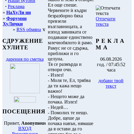
·
Наши бутони
Ел още спеше.
·
Реклама
Червените ѝ къдри
»
НаХуЛи ни
безразборно бяха
»
Форумни
Отпечати
превзели
ХуЛички
текста
възглавницата, а
»
RSS обмяна
изпод завивката се
подаваше единствено
Р Е К Л А
СДРУЖЕНИЕ
млечнобялото ѝ рамо.
М А
ХУЛИТЕ
Рамус не се сдържа,
приближи и го
целуна.
06.08.2026
дарения по сметка
Тя се размърда и
год. / 07:45:52
отвори очи.
часа
- Излез!
- Моля те, Ел, трябва
добави твой
да ти кажа нещо
текст
важно!
- Нещото може да
почака. Излез!
- Недей…
ПОСЕЩЕНИЯ
- Помолих те нещо.
Добре, щеше да
Привет,
Anonymous
почака навън, нямаше
ВХОД
да я остави да го
Регистрация