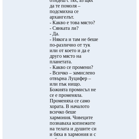
отидеш с тях, аз щях
да те помоля –
подсмихна се
архангелът.
- Какво е това място?
- Сянката ли?
- Да.
- Някога и там не беше
по-различно от тук
или от което и да е
друго място на
планетата.
- Какво се промени?
- Всичко – замислено
отвърна Луцифер –
или пък нищо.
Божията промисъл не
се е променяла.
Променяха се само
хората. В началото
всичко беше
хармония. Човеците
познаваха копнежите
на телата и душите си
и бяха в хармония и с