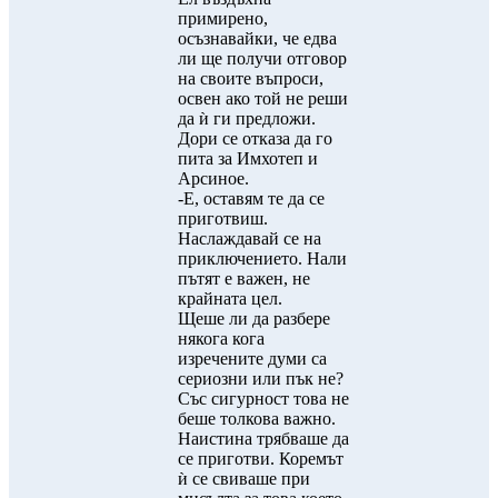
примирено,
осъзнавайки, че едва
ли ще получи отговор
на своите въпроси,
освен ако той не реши
да ѝ ги предложи.
Дори се отказа да го
пита за Имхотеп и
Арсиное.
-Е, оставям те да се
приготвиш.
Наслаждавай се на
приключението. Нали
пътят е важен, не
крайната цел.
Щеше ли да разбере
някога кога
изречените думи са
сериозни или пък не?
Със сигурност това не
беше толкова важно.
Наистина трябваше да
се приготви. Коремът
ѝ се свиваше при