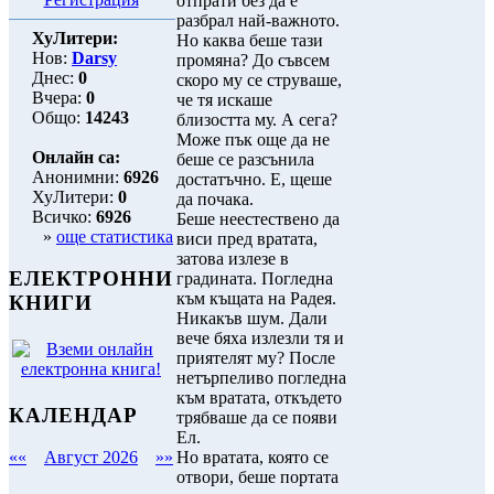
отпрати без да е
разбрал най-важното.
ХуЛитери:
Но каква беше тази
Нов:
Darsy
промяна? До съвсем
Днес:
0
скоро му се струваше,
Вчера:
0
че тя искаше
Общо:
14243
близостта му. А сега?
Може пък още да не
Онлайн са:
беше се разсънила
Анонимни:
6926
достатъчно. Е, щеше
ХуЛитери:
0
да почака.
Всичко:
6926
Беше неестествено да
»
още статистика
виси пред вратата,
затова излезе в
ЕЛЕКТРОННИ
градината. Погледна
към къщата на Радея.
КНИГИ
Никакъв шум. Дали
вече бяха излезли тя и
приятелят му? После
нетърпеливо погледна
към вратата, откъдето
КАЛЕНДАР
трябваше да се появи
Ел.
Но вратата, която се
««
Август 2026
»»
отвори, беше портата