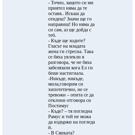
- Точно, защото си ми
приятел няма да те
оставя.. Искаш да
отидеш? Значи ще го
направиш! Но няма да
си сам, аз ще дойда с
теб.
- Къде ще ходите?
Гласът на младата
жена ги стресна. Така
се бяха увлекли в
разговора, че не бяха
забелязали кога Ел ги
беше настигнала.
-Никъде, никъде,
мила,говорим си
хипотетично, не се
тревожи – опита се да
отклони отговора си
Постимус
- Къде? – тя погледна
Рамус и той не можа
да издържи на погледа
ѝ.
- В Сянката?