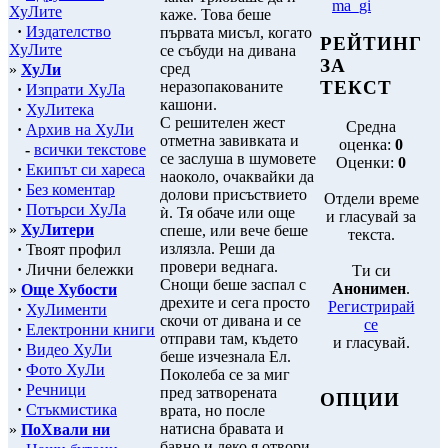
ma_gi
ХуЛите
каже. Това беше
·
Издателство
първата мисъл, когато
РЕЙТИНГ
ХуЛите
се събуди на дивана
ЗА
сред
»
ХуЛи
ТЕКСТ
неразопакованите
·
Изпрати ХуЛа
кашони.
·
ХуЛитека
С решителен жест
Средна
·
Архив на ХуЛи
отметна завивката и
оценка:
0
-
всички текстове
се заслуша в шумовете
Оценки:
0
·
Екипът си хареса
наоколо, очаквайки да
·
Без коментар
долови присъствието
Отдели време
·
Потърси ХуЛа
ѝ. Тя обаче или още
и гласувай за
»
ХуЛитери
спеше, или вече беше
текста.
излязла. Реши да
·
Твоят профил
провери веднага.
·
Лични бележки
Ти си
Снощи беше заспал с
Анонимен
.
»
Още Хубости
дрехите и сега просто
Регистрирай
·
ХуЛименти
скочи от дивана и се
се
·
Електронни книги
отправи там, където
и гласувай.
·
Видео ХуЛи
беше изчезнала Ел.
·
Фото ХуЛи
Поколеба се за миг
·
Речници
пред затворената
ОПЦИИ
·
Стъкмистика
врата, но после
натисна бравата и
»
ПоХвали ни
бавно и леко я отвори.