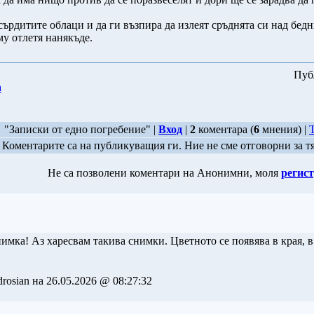
сърдитите облаци и да ги възпира да излеят сръднята си над бед
му отлетя нанякъде.
Пуб
а
"Записки от едно погребение" |
Вход
|
2
коментара (
6
мнения) |
Коментарите са на публикуващия ги. Ние не сме отговорни за т
Не са позволени коментари на Анонимни, моля
регист
мка! Аз харесвам такива снимки. Цветното се появява в края, в 
rosian на 26.05.2026 @ 08:27:32