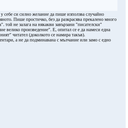
 у себе си силно желание да пише използва случайно
яното. Пише простичко, без да разкрасява прекалено много
а". той не залага на някакви завързани "писателски"
е велико произведение". Е, опитал се е да намеси една
лният" читател (доколкото се намира такъв).
ентари, а не да подминавана с мълчание или замо с едно