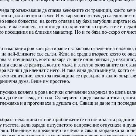
 чеда продължаваше да спазва вековните си традиции, които веч
познат, или непознат култ. И макар много от тях да са едно чис
йно някое божество, на което отдавна му бяха загубили дирята и 
та ѝ да е лишена от последното христиенско причастие и нераз
ото посещения на близкия манастир. Но и те бяха по-скоро от чис
о изкопания ров контрастираше със моравата зеленина наоколо, 
а най-близките със сълзи. Жена на средна възраст, която се ока
ова за починалата, което накара същите ония близки да изхлипат
ната сцена се разигра, когато мъжа ѝ затътри оклепаните си с к
ара всички да клекнат с него. И така една дълга минута, която се
олямо изпитание, което за неколцина се превърна в кално овъргал
прилична дума. Беше им простено.
пуснаха ковчега в рова всички опечалени хвърлиха по шепа калн
и да не поглеждат назад. Суеверията продължиха и тогава, когат
глеждаха и я прогонваха в душата си. Сякаш за да не ги последва
събраха неколцина от най-приближените на починалата роднини 
 гъстота, дали заради изпуснатото напрежение отпуснаха и душат
учки. Изведнъж напрежението изчезна и сякаш забравиха за почи
ма да има нищо против да се поразвеселят и дори ще се зарадва да