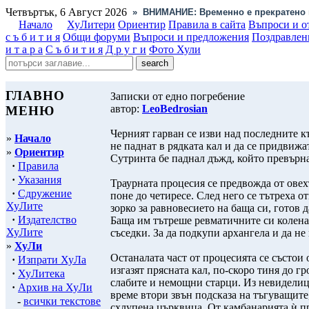
Четвъртък, 6 Август 2026
»
ВНИМАНИЕ: Временно е прекратено 
Начало
ХуЛитери
Ориентир
Правила в сайта
Въпроси и о
с ъ б и т и я
Общи форуми
Въпроси и предложения
Поздравлен
и т а р а
С ъ б и т и я
Д р у г и
Фото Хули
ГЛАВНО
Записки от едно погребение
автор:
LeoBedrosian
МЕНЮ
Черният гарван се изви над последните к
»
Начало
не паднат в рядката кал и да се придвиж
»
Ориентир
Сутринта бе паднал дъжд, който превърна
·
Правила
·
Указания
Траурната процесия се предвожда от овех
·
Сдружение
поне до четиресе. След него се тътреха 
ХуЛите
зорко за равновесието на баща си, готов 
·
Издателство
Баща им тътреше ревматичните си колена
ХуЛите
съседки. За да подкупи архангела и да не 
»
ХуЛи
Останалата част от процесията се състои
·
Изпрати ХуЛа
изгазят прясната кал, по-скоро тиня до г
·
ХуЛитека
слабите и немощни старци. Из невиделица
·
Архив на ХуЛи
време втори звън подсказа на тъгуващите,
-
всички текстове
схлупена църквица. От камбанарията ѝ пр