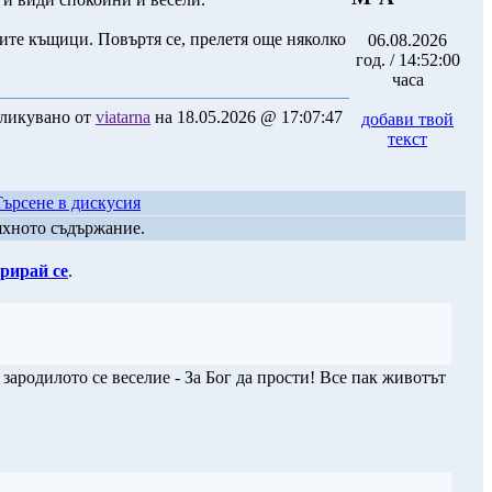
ните къщици. Повъртя се, прелетя още няколко
06.08.2026
год. / 14:52:00
часа
ликувано от
viatarna
на 18.05.2026 @ 17:07:47
добави твой
текст
Търсене в дискусия
яхното съдържание.
рирай се
.
зародилото се веселие - За Бог да прости! Все пак животът