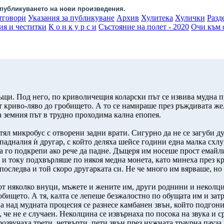
публикуването на нови произведения.
тговори
Указания за публикуване
Архив
Хулитека
Хулички
Разд
ия и честитки
К о н к у р с и
Състояние на полет - 2020
Очи към с
ъщи. Под него, по криволичещия коларски път се извива мудна п
ат криво-ляво до гробището. А то се намираше през ръждивата же
 земния път в трудно проходима кална епопея.
тял микробус с отворени задни врати. Сигурно да не се загуби д
отпадналия ѝ другар, с който деляха шейсе години една малка сх
да го подкрепи ако рече да падне. Дъщеря им носеше прост емайли
 и току подхвърляше по някоя медна монета, като минеха през к
последва и той скоро другарката си. Не че много им вярваше, но 
 от няколко внуци, мъжете и жените им, други роднини и неколци
робището. А тя, калта се лепеше безжалостно по обущата им и зат
 над мудната процесия се разнесе камбанен звън, който подгони 
 че не е случаен. Неколцина се извърнаха по посока на звука и с
озвучаха трети, четвърти, пети звън през нужната траурна пауза