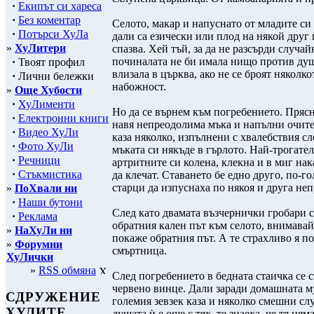
·
Екипът си хареса
·
Без коментар
Селото, макар и напуснато от младите си
·
Потърси ХуЛа
дали са езически или плод на някой друг 
»
ХуЛитери
спазва. Хей тъй, за да не разсърди случа
починалата не би имала нищо против душа
·
Твоят профил
влизала в църква, ако не се броят няколк
·
Лични бележки
набожност.
»
Още Хубости
·
ХуЛименти
Но да се върнем към погребението. Прясн
·
Електронни книги
навя непреодолима мъка и напълни очите н
·
Видео ХуЛи
каза няколко, изпълнени с хвалебствия сл
·
Фото ХуЛи
мъката си някъде в гърлото. Най-трогател
·
Речници
артритните си колена, клекна и в миг нак
·
Стъкмистика
да клечат. Ставането бе едно друго, по-г
старци да изпуснаха по някоя и друга не
»
ПоХвали ни
·
Наши бутони
След като двамата възчернички гробари с
·
Реклама
обратния кален път към селото, внимавайк
»
НаХуЛи ни
покаже обратния път. А те страхливо я по
»
Форумни
смъртница.
ХуЛички
»
RSS обмяна
След погребението в бедната стаичка се 
червено винце. Дали заради домашната му
СДРУЖЕНИЕ
големия зевзек каза и няколко смешни сл
ХУЛИТЕ
душата ѝ е още с тях, те знаеха, че тя ня