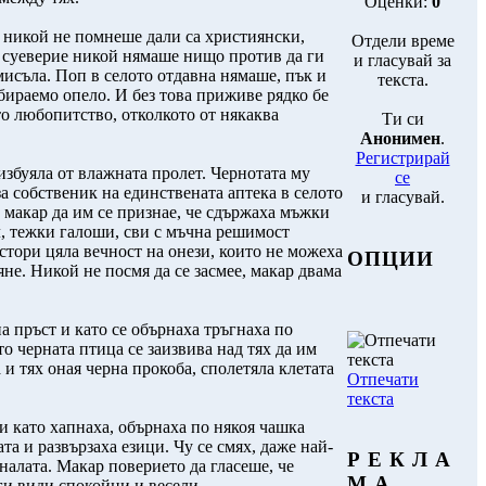
Оценки:
0
е никой не помнеше дали са християнски,
Отдели време
то суеверие никой нямаше нищо против да ги
и гласувай за
смисъла. Поп в селото отдавна нямаше, пък и
текста.
бираемо опело. И без това приживе рядко бе
то любопитство, отколкото от някаква
Ти си
Анонимен
.
Регистрирай
избуяла от влажната пролет. Чернотата му
се
за собственик на единствената аптека в селото
и гласувай.
, макар да им се признае, че сдържаха мъжки
ал, тежки галоши, сви с мъчна решимост
 стори цяла вечност на онези, които не можеха
ОПЦИИ
яне. Никой не посмя да се засмее, макар двама
а пръст и като се обърнаха тръгнаха по
о черната птица се заизвива над тях да им
 и тях оная черна прокоба, сполетяла клетата
Отпечати
текста
и като хапнаха, обърнаха по някоя чашка
а и развързаха езици. Чу се смях, даже най-
Р Е К Л А
налата. Макар поверието да гласеше, че
М А
 ги види спокойни и весели.