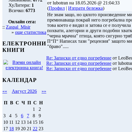
от lubotran на 18.05.2026 @ 21:04:33
ХуЛитери:
1
(
Профил
|
Изпрати бележка
)
Всичко:
6773
Не знам защо, но цялото произведение ми
преминаваща покрай него погребална проц
Онлайн сега:
това което е видял и затова се е получил
::
Zaspal_Misir
похвати, алегории и други подобни хватк
»
още статистика
"черна мрачна" птица, която сигурно тряб
П“П“ Написах тази "рецензия" защото мис
ЕЛЕКТРОННИ
"браво".....
КНИГИ
Re: Записки от едно погребение
от LeoBed
Re: Записки от едно погребение
от lubotra
Re: Записки от едно погребение
от LeoBed
КАЛЕНДАР
««
Август 2026
»»
П
В
С
Ч
П
С
Н
1
2
3
4
5
6
7
8
9
10
11
12
13
14
15
16
17
18
19
20
21
22
23