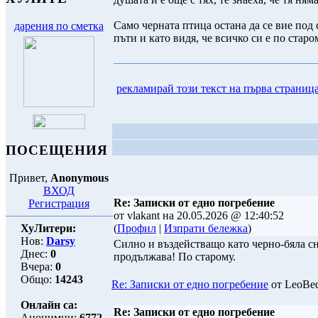
Само черната птица остана да се вие под 
дарения по сметка
пъти и като видя, че всичко си е по старо
рекламирай този текст на първа страниц
ПОСЕЩЕНИЯ
Привет,
Anonymous
ВХОД
Re: Записки от едно погребение
Регистрация
от vlakant на 20.05.2026 @ 12:40:52
ХуЛитери:
(
Профил
|
Изпрати бележка
)
Нов:
Darsy
Силно и въздействащо като черно-бяла сни
Днес:
0
продължава! По старому.
Вчера:
0
Общо:
14243
Re: Записки от едно погребение
от LeoBed
Онлайн са:
Re: Записки от едно погребение
Анонимни:
6772