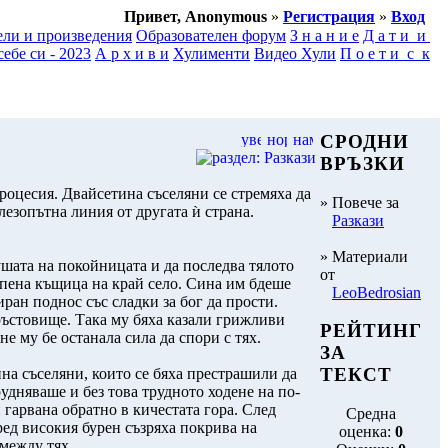
Привет, Anonymous
»
Регистрация
»
Вход
ели и произведения
Образователен форум
З н а н и е
Д а т и и
ебе си - 2023
А р х и в и
Хулименти
Видео Хули
П о е т и с к
СРОДНИ
ВРЪЗКИ
роцесия. Двайсетина съселяни се стремяха да
» Повече за
лезопътна линия от другата ѝ страна.
Разкази
» Материали
ушата на покойницата и да последва тялото
от
лупена къщица на край село. Сина им бдеше
LeoBedrosian
ран поднос със сладки за бог да прости.
ръстовище. Така му бяха казали грижливи
РЕЙТИНГ
не му бе останала сила да спори с тях.
ЗА
ТЕКСТ
на съселяни, които се бяха престрашили да
рудняваше и без това трудното ходене на по-
гарвана обратно в кичестата гора. След
Средна
ред високия бурен съзряха покрива на
оценка:
0
 между тях.