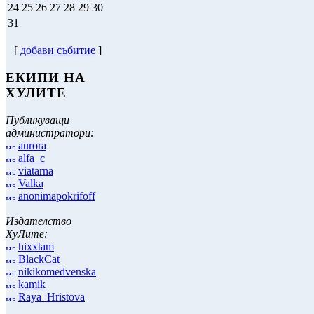
24
25
26
27
28
29
30
31
[
добави събитие
]
ЕКИПИ НА
ХУЛИТЕ
Публикуващи
администратори:
aurora
alfa_c
viatarna
Valka
anonimapokrifoff
Издателство
ХуЛите:
hixxtam
BlackCat
nikikomedvenska
kamik
Raya_Hristova