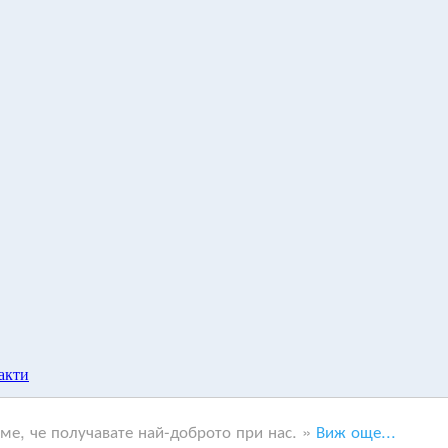
акти
.
аме, че получавате най-доброто при нас. »
Виж още...
 на авторите им.