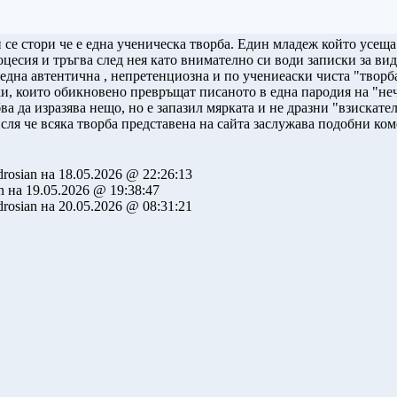
 се стори че е една ученическа творба. Един младеж който усеща
есия и тръгва след нея като внимателно си води записки за вид
а една автентична , непретенциозна и по учениеаски чиста "творб
и, които обикновено превръщат писаното в една пародия на "нечи
ва да изразява нещо, но е запазил мярката и не дразни "взискате
ля че всяка творба представена на сайта заслужава подобни ком
rosian на 18.05.2026 @ 22:26:13
n на 19.05.2026 @ 19:38:47
rosian на 20.05.2026 @ 08:31:21