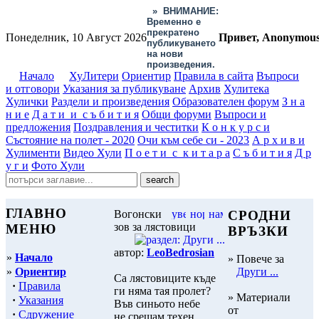
»
ВНИМАНИЕ:
Временно е
прекратено
Понеделник, 10 Август 2026
Привет, Anonymou
публикуването
на нови
произведения.
Начало
ХуЛитери
Ориентир
Правила в сайта
Въпроси
и отговори
Указания за публикуване
Архив
Хулитека
Хулички
Раздели и произведения
Образователен форум
З н а
н и е
Д а т и и с ъ б и т и я
Общи форуми
Въпроси и
предложения
Поздравления и честитки
К о н к у р с и
Състояние на полет - 2020
Очи към себе си - 2023
А р х и в и
Хулименти
Видео Хули
П о е т и с к и т а р а
С ъ б и т и я
Д р
у г и
Фото Хули
ГЛАВНО
Вогонски
СРОДНИ
зов за лястовици
МЕНЮ
ВРЪЗКИ
автор:
LeoBedrosian
»
Начало
» Повече за
»
Ориентир
Други ...
Са лястовиците къде
·
Правила
ги няма тая пролет?
» Материали
·
Указания
Във синьото небе
от
·
Сдружение
не срещам техен