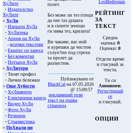
LeoBedrosian
ХуЛите
полет.
·
Издателство
РЕЙТИНГ
ХуЛите
Без може ли тез птици
ЗА
да пее таз душата
»
ХуЛи
ТЕКСТ
и в сините зеници
·
Изпрати ХуЛа
ги няма тез, крилата!
·
ХуЛитека
Средна
·
Архив на ХуЛи
Ви чакаме, вас ний
оценка:
0
-
всички текстове
и курешки да чистим
Оценки:
0
·
Екипът си хареса
схлуп?ни под стрехи
·
Без коментар
та пролет да
Отдели време
·
Потърси ХуЛа
разлистим.
и гласувай за
»
ХуЛитери
текста.
·
Твоят профил
Публикувано от
·
Лични бележки
Ти си
BlackCat
на 07.05.2026
Анонимен
.
»
Още Хубости
@ 15:09:57
Регистрирай
·
ХуЛименти
рекламирай този
се
·
Електронни книги
текст на първа
и гласувай.
·
Видео ХуЛи
страница
·
Фото ХуЛи
·
Речници
ОПЦИИ
·
Стъкмистика
»
ПоХвали ни