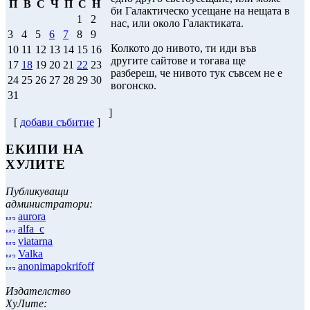
П
В
С
Ч
П
С
Н
би Галактическо усещане на нещата в
1
2
нас, или около Галактиката.
3
4
5
6
7
8
9
Колкото до нивото, ти иди във
10
11
12
13
14
15
16
другите сайтове и тогава ще
17
18
19
20
21
22
23
разбереш, че нивото тук съвсем не е
24
25
26
27
28
29
30
вогонско.
31
]
[
добави събитие
]
ЕКИПИ НА
ХУЛИТЕ
Публикуващи
администратори:
aurora
alfa_c
viatarna
Valka
anonimapokrifoff
Издателство
ХуЛите: