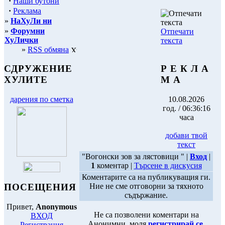
·
Наши бутони
·
Реклама
»
НаХуЛи ни
»
Форумни
Отпечати
ХуЛички
текста
»
RSS обмяна
Р Е К Л А
СДРУЖЕНИЕ
М А
ХУЛИТЕ
10.08.2026
дарения по сметка
год. / 06:36:16
часа
добави твой
текст
"Вогонски зов за лястовици " |
Вход
|
1
коментар |
Търсене в дискусия
Коментарите са на публикуващия ги.
ПОСЕЩЕНИЯ
Ние не сме отговорни за тяхното
съдържание.
Привет,
Anonymous
Не са позволени коментари на
ВХОД
Анонимни, моля
регистрирай се
.
Регистрация