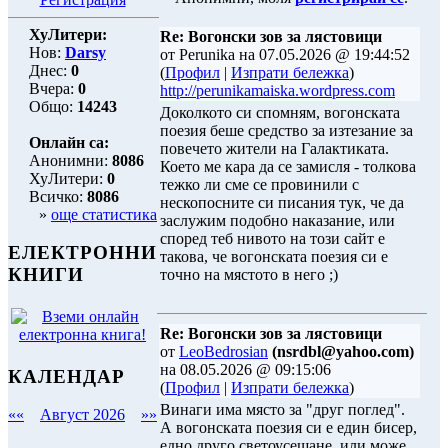
ХуЛитери:
Re: Вогонски зов за лястовици
Нов:
Darsy
от Perunika на 07.05.2026 @ 19:44:52
Днес:
0
(
Профил
|
Изпрати бележка
)
Вчера:
0
http://perunikamaiska.wordpress.com
Общо:
14243
Доколкото си спомням, вогонската
поезия беше средство за изтезание за
Онлайн са:
повечето жители на Галактиката.
Анонимни:
8086
Което ме кара да се замисля - толкова
ХуЛитери:
0
тежко ли сме се провинили с
Всичко:
8086
нескопосните си писания тук, че да
»
още статистика
заслужим подобно наказание, или
според теб нивото на този сайт е
ЕЛЕКТРОННИ
такова, че вогонската поезия си е
КНИГИ
точно на мястото в него ;)
Re: Вогонски зов за лястовици
от
LeoBedrosian
(nsrdbl@yahoo.com)
на 08.05.2026 @ 09:15:06
КАЛЕНДАР
(
Профил
|
Изпрати бележка
)
Винаги има място за "друг поглед".
««
Август 2026
»»
А вогонската поезия си е един бисер,
едно друго светоусещане, или може