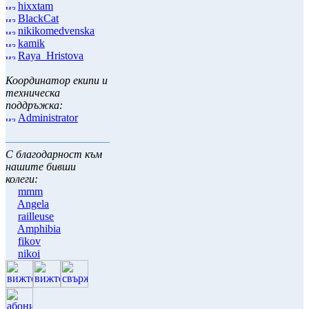
hixxtam
BlackCat
nikikomedvenska
kamik
Raya_Hristova
Координатор екипи и
техническа
поддръжка:
Administrator
С благодарност към
нашите бивши
колеги:
mmm
Angela
railleuse
Amphibia
fikov
nikoi