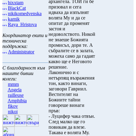
архангела. ТОЙ ги бе
hixxtam
призовал и сега
BlackCat
идваха да изпълнят
nikikomedvenska
волята Му и да се
kamik
опитат да променят
Raya_Hristova
застоя и
недоволството. Никой
Координатор екипи и
не знаеше Божията
техническа
промисъл, дори те. А
поддръжка:
събралите се в залата,
Administrator
можеха само да гадаят
какво ще е Неговото
решение.
С благодарност към
Лаконично и с
нашите бивши
нетърпящ възражения
колеги:
тон, както винаги,
mmm
заговори Гавриил.
Angela
Вестителят на
railleuse
Божиите тайни
Amphibia
говореше винаги
fikov
пръв:
nikoi
- Луцифер чака отвън.
След малко ще го
повикам да влезе.
Такава е волята Му.