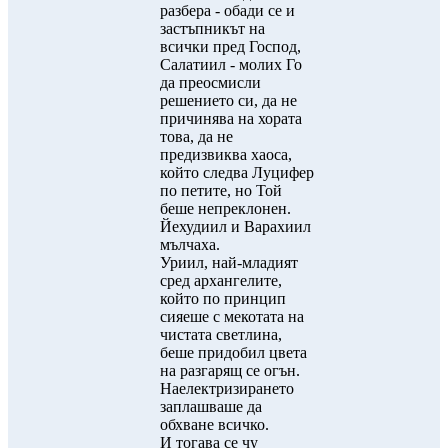
разбера - обади се и
застъпникът на
всички пред Господ,
Салатиил - молих Го
да преосмисли
решението си, да не
причинява на хората
това, да не
предизвиква хаоса,
който следва Луцифер
по петите, но Той
беше непреклонен.
Йехудиил и Варахиил
мълчаха.
Уриил, най-младият
сред архангелите,
който по принцип
сияеше с мекотата на
чистата светлина,
беше придобил цвета
на разгарящ се огън.
Наелектризирането
заплашваше да
обхване всичко.
И тогава се чу