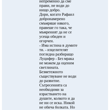
непременно да сме
прави, не води до
нищо добро.
Дори, когато Рафаил
добронамерено
смъмряше някого,
правеше го така, че
мъмреният да не се
усеща обиден и
огорчен.
- Има истина в думите
ти. - изцелителят
погледна разбиращо
Луцифер - Без мрака
не можем да оценим
светлината.
Безметежното
съществуване не води
до развитие.
Сътресенията са
необходими за
израстването на
душите, колкото и да
не ни се иска. Никой
не обича болката. Но