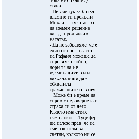
Това не биваше да
става.
- Не сме тук за битка –
властно ги прекъсна
Михаил – тук сме, за
да вземем решение
как да продължим
нататък.
- Да не забравяме, че е
един от нас – гласът
на Рафаил можеше да
спре всяка война,
дори тя да е в
кулминацията си и
вакханалията да е
обхванала
сражаващите се в нея
– Може би е време да
спрем с недоверието и
страха си от него.
Където има страх
няма любов. Луцифер
ще излезе прав, че не
сме чак толкова
светли, колкото ни се