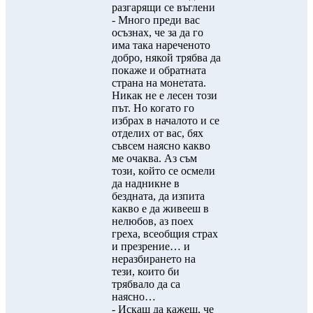
разгарящи се въглени
- Много преди вас
осъзнах, че за да го
има така нареченото
добро, някой трябва да
покаже и обратната
страна на монетата.
Никак не е лесен този
път. Но когато го
избрах в началото и се
отделих от вас, бях
съвсем наясно какво
ме очаква. Аз съм
този, който се осмели
да надникне в
бездната, да изпита
какво е да живееш в
нелюбов, аз поех
греха, всеобщия страх
и презрение… и
неразбирането на
тези, които би
трябвало да са
наясно…
- Искаш да кажеш, че