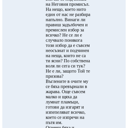
на Неговия промисъл.
На нещо, което нито
един от нас не разбира
напълно. Винаги ли
правиш задълбочен и
премислен избор за
всичко? Не се ли е
случвало понякога
този избор да е съвсем
неосъзнат и подчинен
на неща, които не са
ти ясни? По собствена
воля ли сега си тук?
Не е ли, защото Той те
призова?
Въглените в очите му
се бяха превърнали в
жарава. Още съвсем
малко и щяха да
лумнат пламъци,
готови да изгарят и
изпепеляват всичко,
което се изпречи на
пътя им.
Огнени бяха и