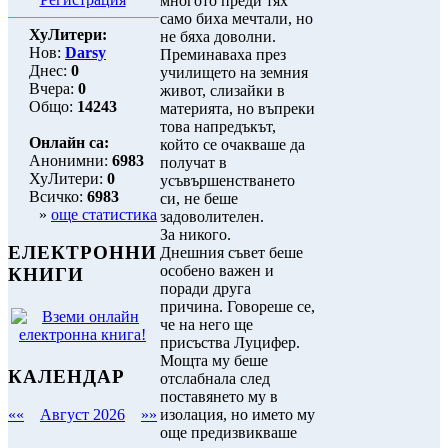
многото преди тях
само биха мечтали, но
ХуЛитери:
не бяха доволни.
Нов:
Darsy
Преминаваха през
Днес:
0
училището на земния
Вчера:
0
живот, слизайки в
Общо:
14243
материята, но въпреки
това напредъкът,
Онлайн са:
който се очакваше да
Анонимни:
6983
получат в
ХуЛитери:
0
усъвършенстването
Всичко:
6983
си, не беше
»
още статистика
задоволителен.
За никого.
ЕЛЕКТРОННИ
Днешния съвет беше
особено важен и
КНИГИ
поради друга
причина. Говореше се,
че на него ще
присъства Луцифер.
Мощта му беше
КАЛЕНДАР
отслабнала след
поставянето му в
изолация, но името му
««
Август 2026
»»
още предизвикваше