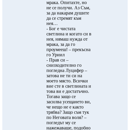
мрака. Опитахте, но
не се получи. Аз Съм,
за да накарам душите
да се стремят към
нея…
- Бог е чистата
светлина и когато си в
нея, нямаш нужда от
мрака, за да го
проумееш! – прекъсна
го Уриил
- Прав си –
снизходително го
погледна Луцифер –
затова не ти си на
моето място. Всички
вие сте в светлината и
това ви е достатъчно.
Тогава защо се
засилва усещането ви,
че нещо не е както
трябва? Защо съм тук
по Неговата воля? –
погледът му се
нажежаваше, подобно