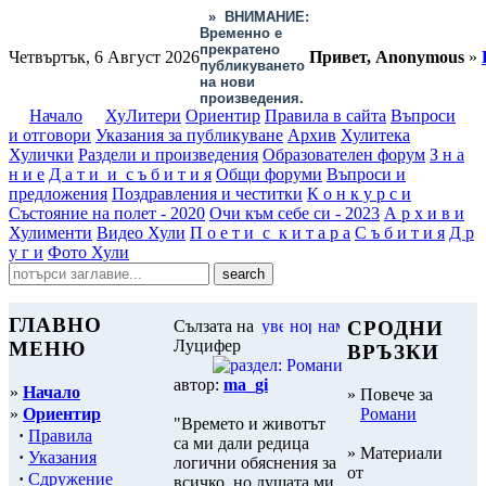
»
ВНИМАНИЕ:
Временно е
прекратено
Четвъртък, 6 Август 2026
Привет, Anonymous
»
публикуването
на нови
произведения.
Начало
ХуЛитери
Ориентир
Правила в сайта
Въпроси
и отговори
Указания за публикуване
Архив
Хулитека
Хулички
Раздели и произведения
Образователен форум
З н а
н и е
Д а т и и с ъ б и т и я
Общи форуми
Въпроси и
предложения
Поздравления и честитки
К о н к у р с и
Състояние на полет - 2020
Очи към себе си - 2023
А р х и в и
Хулименти
Видео Хули
П о е т и с к и т а р а
С ъ б и т и я
Д р
у г и
Фото Хули
ГЛАВНО
Сълзата на
СРОДНИ
Луцифер
МЕНЮ
ВРЪЗКИ
автор:
ma_gi
»
Начало
» Повече за
»
Ориентир
Романи
"Времето и животът
·
Правила
са ми дали редица
» Материали
·
Указания
логични обяснения за
от
·
Сдружение
всичко, но душата ми