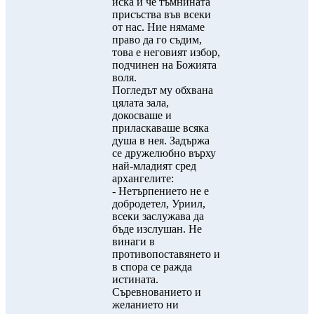
иска и че тъмнината
присъства във всеки
от нас. Ние нямаме
право да го съдим,
това е неговият избор,
подчинен на Божията
воля.
Погледът му обхвана
цялата зала,
докосваше и
приласкаваше всяка
душа в нея. Задържа
се дружелюбно върху
най-младият сред
архангелите:
- Нетърпението не е
добродетел, Уриил,
всеки заслужава да
бъде изслушан. Не
винаги в
противопоставянето и
в спора се ражда
истината.
Съревнованието и
желанието ни