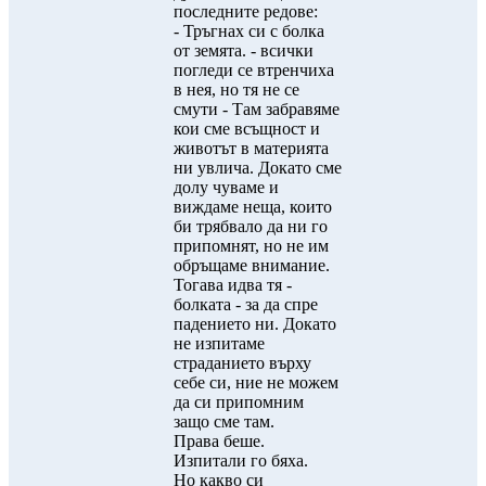
последните редове:
- Тръгнах си с болка
от земята. - всички
погледи се втренчиха
в нея, но тя не се
смути - Там забравяме
кои сме всъщност и
животът в материята
ни увлича. Докато сме
долу чуваме и
виждаме неща, които
би трябвало да ни го
припомнят, но не им
обръщаме внимание.
Тогава идва тя -
болката - за да спре
падението ни. Докато
не изпитаме
страданието върху
себе си, ние не можем
да си припомним
защо сме там.
Права беше.
Изпитали го бяха.
Но какво си