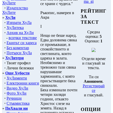
ma_gi
ХуЛите
се храни с чудеса."
·
Издателство
РЕЙТИНГ
ХуЛите
Ръкопис, намерен в
ЗА
Акра
»
ХуЛи
ТЕКСТ
·
Изпрати ХуЛа
І
·
ХуЛитека
Средна
·
Архив на ХуЛи
Нещо не беше наред.
оценка:
5
-
всички текстове
Едва доловима сянка
Оценки:
1
·
Екипът си хареса
се промъкваше, в
·
Без коментар
спокойствието и
·
Потърси ХуЛа
светлината, които
»
ХуЛитери
царяха в залата.
Отдели време
Необяснимо и
·
Твоят профил
и гласувай за
тревожно тази сянка
текста.
·
Лични бележки
нарушаваше
»
Още Хубости
хармонията, с която
Ти си
·
ХуЛименти
присъстващите бяха
Анонимен
.
·
Електронни книги
свикнали.
Регистрирай
·
Видео ХуЛи
Бяха изминали почти
се
·
Фото ХуЛи
четири хиляди
и гласувай.
·
Речници
години, откакто
·
Стъкмистика
Христос слезе на
земята. Назад в
»
ПоХвали ни
ОПЦИИ
историята останаха