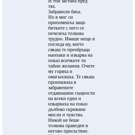
И той застана пред
тях.
Забравили бяха.
Но в миг си
припомниха защо
битките с него се
печелеха толкова
трудно. Имаше нещо в
погледа му, което
сякаш те преобръща
наопаки и изкарва на
показ всичките ти
тайни желания. Очите
му горяха и
омагьосваха. Те сякаш
проникваха в
забравените
отдавнашни същности
на всеки един и
изкарваха на показ
дълбоко скривани
мисли и чувства.
Никой не беше
толкова праведен в
негово присъствие.