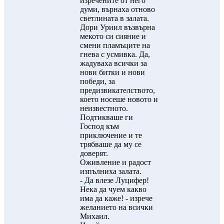
изречените от него
думи, върнаха отново
светлината в залата.
Дори Уриил възвърна
мекото си сияние и
смени пламъците на
гнева с усмивка. Да,
жадуваха всички за
нови битки и нови
победи, за
предизвикателството,
което носеше новото и
неизвестното.
Подтикваше ги
Господ към
приключение и те
трябваше да му се
доверят.
Оживление и радост
изпълниха залата.
- Да влезе Луцифер!
Нека да чуем какво
има да каже! - изрече
желанието на всички
Михаил.