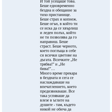
И той усещаше това.
Беше едновременно
бездна и обещание за
тихо пристанище.
Беше страх и копнеж.
Беше огън, в който ти
се иска да се хвърлиш
и леден полъх, който
не ти позволява да го
направиш. Беше
страст. Беше черното,
което поглъща в себе
си всички цветове на
дъгата. Всичките „Не
трябва!” и „Не
бива!”…
Много време прекара
в бездната и сега се
наслаждаваше на
впечатлението, което
предизвикваше. Все
така успяваше да
влезе в ъглите на
душите - там, където
никой не обича да