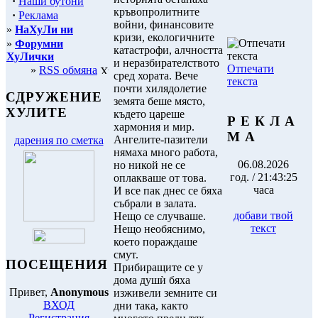
·
Наши бутони
кръвопролитните
·
Реклама
войни, финансовите
»
НаХуЛи ни
кризи, екологичните
»
Форумни
катастрофи, алчността
ХуЛички
и неразбирателството
Отпечати
»
RSS обмяна
сред хората. Вече
текста
почти хилядолетие
СДРУЖЕНИЕ
земята беше място,
ХУЛИТЕ
където цареше
Р Е К Л А
хармония и мир.
М А
Ангелите-пазители
дарения по сметка
нямаха много работа,
06.08.2026
но никой не се
год. / 21:43:25
оплакваше от това.
часа
И все пак днес се бяха
събрали в залата.
добави твой
Нещо се случваше.
текст
Нещо необяснимо,
което пораждаше
смут.
ПОСЕЩЕНИЯ
Прибиращите се у
дома душѝ бяха
Привет,
Anonymous
изживели земните си
ВХОД
дни така, както
Регистрация