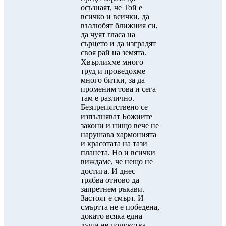
осъзнаят, че Той е
всичко и всички, да
възлюбят ближния си,
да чуят гласа на
сърцето и да изградят
своя рай на земята.
Хвърлихме много
труд и проведохме
много битки, за да
променим това и сега
там е различно.
Безпрепятствено се
изпълняват Божиите
закони и нищо вече не
нарушава хармонията
и красотата на тази
планета. Но и всички
виждаме, че нещо не
достига. И днес
трябва отново да
запретнем ръкави.
Застоят е смърт. И
смъртта не е победена,
докато всяка една
душа не почувства