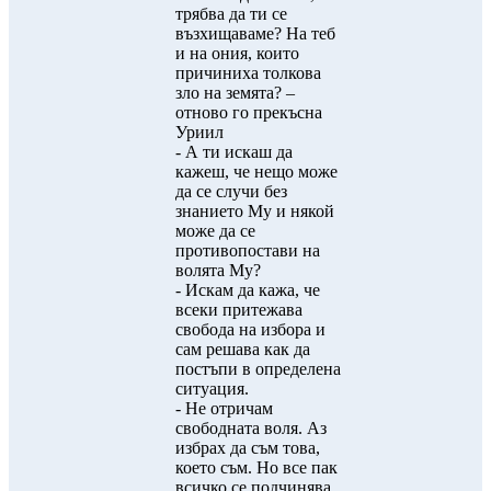
трябва да ти се
възхищаваме? На теб
и на ония, които
причиниха толкова
зло на земята? –
отново го прекъсна
Уриил
- А ти искаш да
кажеш, че нещо може
да се случи без
знанието Му и някой
може да се
противопостави на
волята Му?
- Искам да кажа, че
всеки притежава
свобода на избора и
сам решава как да
постъпи в определена
ситуация.
- Не отричам
свободната воля. Аз
избрах да съм това,
което съм. Но все пак
всичко се подчинява