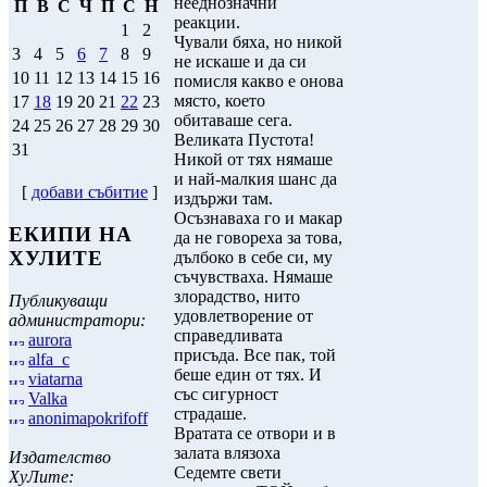
нееднозначни
П
В
С
Ч
П
С
Н
реакции.
1
2
Чували бяха, но никой
3
4
5
6
7
8
9
не искаше и да си
10
11
12
13
14
15
16
помисля какво е онова
място, което
17
18
19
20
21
22
23
обитаваше сега.
24
25
26
27
28
29
30
Великата Пустота!
31
Никой от тях нямаше
и най-малкия шанс да
[
добави събитие
]
издържи там.
Осъзнаваха го и макар
ЕКИПИ НА
да не говореха за това,
ХУЛИТЕ
дълбоко в себе си, му
съчувстваха. Нямаше
злорадство, нито
Публикуващи
удовлетворение от
администратори:
справедливата
aurora
присъда. Все пак, той
alfa_c
беше един от тях. И
viatarna
със сигурност
Valka
страдаше.
anonimapokrifoff
Вратата се отвори и в
залата влязоха
Издателство
Седемте свети
ХуЛите: