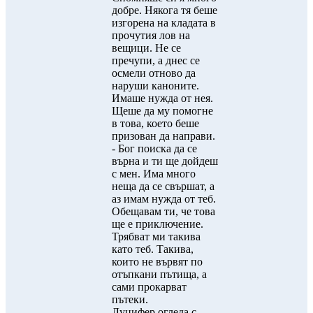
добре. Някога тя беше
изгорена на кладата в
прочутия лов на
вещици. Не се
пречупи, а днес се
осмели отново да
наруши каноните.
Имаше нужда от нея.
Щеше да му помогне
в това, което беше
призован да направи.
- Бог поиска да се
върна и ти ще дойдеш
с мен. Има много
неща да се свършат, а
аз имам нужда от теб.
Обещавам ти, че това
ще е приключение.
Трябват ми такива
като теб. Такива,
които не вървят по
отъпкани пътища, а
сами прокарват
пътеки.
Луцифер огледа с