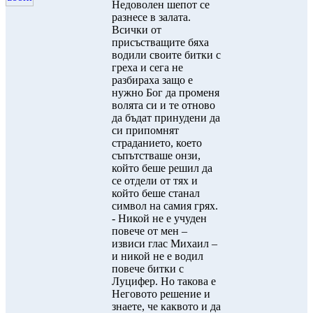
Недоволен шепот се
разнесе в залата.
Всички от
присъстващите бяха
водили своите битки с
греха и сега не
разбираха защо е
нужно Бог да променя
волята си и те отново
да бъдат принудени да
си припомнят
страданието, което
съпътстваше онзи,
който беше решил да
се отдели от тях и
който беше станал
символ на самия грях.
- Никой не е учуден
повече от мен –
извиси глас Михаил –
и никой не е водил
повече битки с
Луцифер. Но такова е
Неговото решение и
знаете, че каквото и да