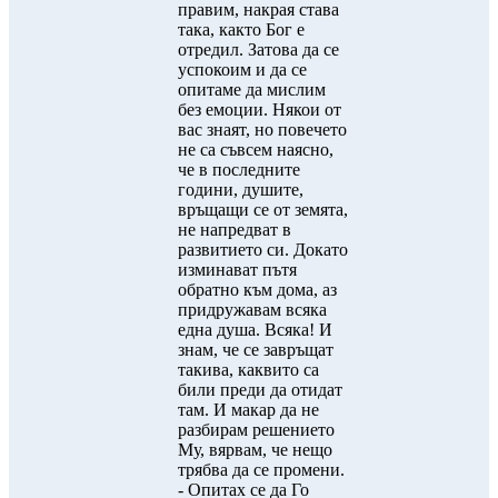
правим, накрая става
така, както Бог е
отредил. Затова да се
успокоим и да се
опитаме да мислим
без емоции. Някои от
вас знаят, но повечето
не са съвсем наясно,
че в последните
години, душите,
връщащи се от земята,
не напредват в
развитието си. Докато
изминават пътя
обратно към дома, аз
придружавам всяка
една душа. Всяка! И
знам, че се завръщат
такива, каквито са
били преди да отидат
там. И макар да не
разбирам решението
Му, вярвам, че нещо
трябва да се промени.
- Опитах се да Го