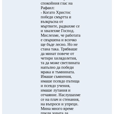
спокойния глас на
Рафаил:
- Когато Христос
победи смъртта и
възкръсна от
мъртвите, радвахме се
и хвалехме Господ.
Мислехме, че работата
е свършена и всичко
ще бъде лесно. Но не
стана така. Трябваше
да минат повече от
четири хилядолетия,
та да може светлината
напълно да победи
мрака и тъмнината.
Имаше съмнения,
имаше псевдо пътища
и псевдо учения,
имаше лутания и
отчаяние. Наслушахме
се на плач и стенания,
на въпроси и упреци.
Мина много време
преди хората да