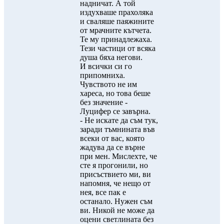
надничат. А той
издухваше прахоляка
и сваляше паяжините
от мрачните кътчета.
Те му принадлежаха.
Тези частици от всяка
душа бяха негови.
И всички си го
припомниха.
Чувството не им
хареса, но това беше
без значение -
Луцифер се завърна.
- Не искате да съм тук,
заради тъмнината във
всеки от вас, която
жадува да се върне
при мен. Мислехте, че
сте я прогонили, но
присъствието ми, ви
напомня, че нещо от
нея, все пак е
останало. Нужен съм
ви. Никой не може да
оцени светлината без