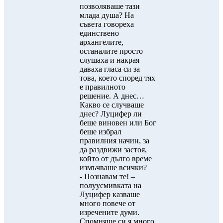
позволяваше тази
млада душа? На
съвета говореха
единствено
архангелите,
останалите просто
слушаха и накрая
даваха гласа си за
това, което според тях
е правилното
решение. А днес…
Какво се случваше
днес? Луцифер ли
беше виновен или Бог
беше избрал
правилния начин, за
да раздвижи застоя,
който от дълго време
измъчваше всички?
- Познавам те! –
полуусмивката на
Луцифер казваше
много повече от
изречените думи.
Спомняше си я много