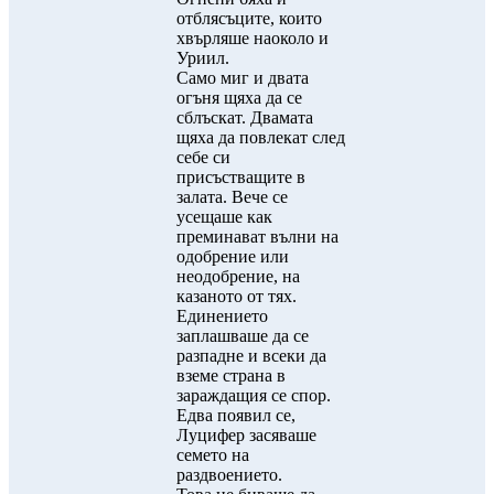
отблясъците, които
хвърляше наоколо и
Уриил.
Само миг и двата
огъня щяха да се
сблъскат. Двамата
щяха да повлекат след
себе си
присъстващите в
залата. Вече се
усещаше как
преминават вълни на
одобрение или
неодобрение, на
казаното от тях.
Единението
заплашваше да се
разпадне и всеки да
вземе страна в
зараждащия се спор.
Едва появил се,
Луцифер засяваше
семето на
раздвоението.