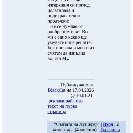
изгарящия си поглед
цялата зала и
подигравателно
продължи:
- Не се нуждая от
одобрението ви. Все
ми е едно какво ще
умувате и ще решите.
Бог призова и мен и аз
смятам да изпълня
волята Му.
Публикувано от
BlackCat
на 17.04.2026
@ 10:01:21
рекламирай този
текст на първа
страница
"Сълзата на Луцифер" |
Вход
|
2
коментара (
4
мнения) |
Търсене в