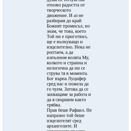
отново радостта от
творческото
движение. И аз не
разбирам до край
Божият промисъл, но
знам, че това, което
Той ни е приготвил,
ще е вълнуващо и
изцелително. Нека не
роптаем, а да
изпълним волята Му,
колкото и странна и
нелогична да ни се
струва тя в момента.
Бог върна Луцифер
сред нас и пожела да
го чуем. Затова да се
захващаме за работа и
да я свършим както
трябва.
Прав беше Рафаил. Не
напразно той беше
изцелителят сред
архангелите. И