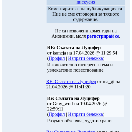
дискусия
Коментарите са на публикуващия ги.
Ние не сме отговорни за тяхното
съдържание.
Не са позволени коментари на
Анонимни, моля
регистрирай се
.
RE: Сълзата на Луцифер
от kameja на 17.04.2026 @ 11:29:54
(
Профил
|
Изпрати бележка
)
Изключително интересна тема и
увлекателно повествование.
RE: Сълзата на Луцифер
от ma_gi на
21.04.2026 @ 11:41:20
Re: Сълзата на Луцифер
от Gray_wolf на 19.04.2026 @
22:59:11
(
Профил
|
Изпрати бележка
)
Разумът обяснява, чудото храни