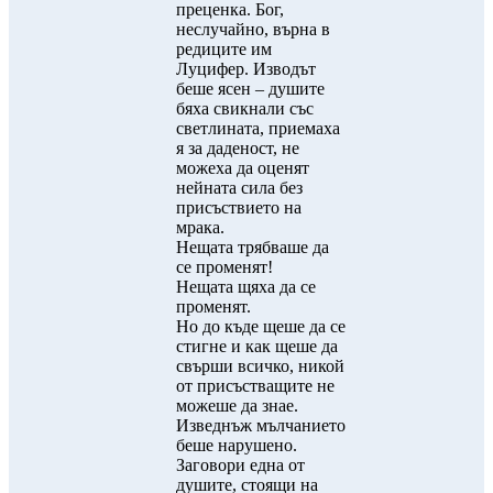
преценка. Бог,
неслучайно, върна в
редиците им
Луцифер. Изводът
беше ясен – душите
бяха свикнали със
светлината, приемаха
я за даденост, не
можеха да оценят
нейната сила без
присъствието на
мрака.
Нещата трябваше да
се променят!
Нещата щяха да се
променят.
Но до къде щеше да се
стигне и как щеше да
свърши всичко, никой
от присъстващите не
можеше да знае.
Изведнъж мълчанието
беше нарушено.
Заговори една от
душите, стоящи на