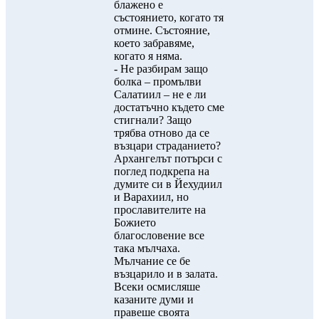
блажено е
състоянието, когато тя
отмине. Състояние,
което забравяме,
когато я няма.
- Не разбирам защо
болка – промълви
Салатиил – не е ли
достатъчно където сме
стигнали? Защо
трябва отново да се
възцари страданието?
Архангелът потърси с
поглед подкрепа на
думите си в Йехудиил
и Варахиил, но
прославителите на
Божието
благословение все
така мълчаха.
Мълчание се бе
възцарило и в залата.
Всеки осмисляше
казаните думи и
правеше своята