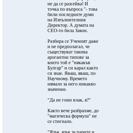
не да се разсейва! И
точка по въпроса "- това
били последните думи
на Изпълнителния
Директор. А думата на
CEO-то била Закон.
Разбира се Ученият даже
и не предполагал, че
съществуват такива
арогантни типове за
които той е "някакъв
Булгар" и си карал както
си знае. Яваш, яваш, по
Научному. Времето
нямало за него никакво
значение.
"Да не гони влак, я?"
Както вече разбрахме, до
"магическа формула" не
се стигнало.
"Язък, язък за парите и