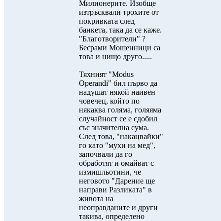
Милионерите. Изобще
изтръсквали трохите от
покривката след
банкета, така да се каже.
"Благотворители" ?
Бесрами Мошенници са
това и нищо друго.....
Тяхният "Modus
Operandi" бил първо да
надушат някой наивен
човечец, който по
някаква голяма, голяяма
случайност се е сдобил
със значителна сума.
След това, "накацвайки"
го като "мухи на мед",
започвали да го
обработят и омайват с
измишльотини, че
неговото "Дарение ще
направи Разликата" в
живота на
неоправданите и други
такива, определено