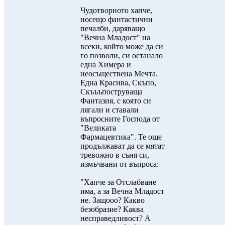
Чудотворното хапче,
носещо фантастични
печалби, даряващо
"Вечна Младост" на
всеки, който може да си
го позволи, си останало
една Химера и
неосъществена Мечта.
Една Красива, Скъпо,
Скъъъпоструваща
Фантазия, с която си
лягали и ставали
въпросните Господа от
"Великата
Фармацевтика". Те още
продължават да се мятат
тревожно в съня си,
измъчвани от въпроса:
"Хапче за Отслабване
има, а за Вечна Младост
не. Защооо? Какво
безобразие? Каква
несправедливост? А