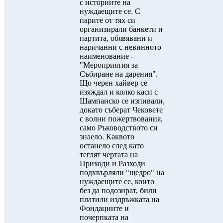
с историите на
нуждаещите се. С
парите от тях си
организирали банкети и
партита, обявявани и
наричанни с невинното
наименование -
"Мероприятия за
Събиране на дарения".
Що черен хайвер се
изяждал и колко каси с
Шампанско се изпивали,
докато съберат Чековете
с волни пожертвования,
само Ръководството си
знаело. Каквото
останело след като
теглят чертата на
Приходи и Разходи
подхвърляли "щедро" на
нуждаещите се, които
без да подозират, били
платили издръжката на
Фондациите и
почерпката на