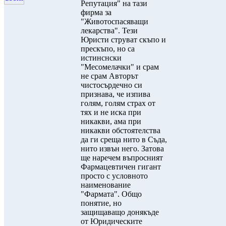
Репутация" на тази
фирма за
"Животоспасяващи
лекарства". Тези
Юристи струват скъпо и
прескъпо, но са
истинснски
"Месомелачки" и срам
не срам Авторът
чистосърдечно си
признава, че изпива
голям, голям страх от
тях и не иска при
никакви, ама при
никакви обстоятелства
да ги среща нито в Съда,
нито извън него. Затова
ще наречем въпросният
Фармацевтичен гигант
просто с условното
наименование
"Фармата". Общо
понятие, но
защищаващо донякъде
от Юридическите