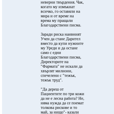
неверни твърдения. Чак,
когато му измъкнат
всичко, го оставяли на
мира и от време на
врема му пращали
Благодарствени писма.
Заради риска наивният
Учен да стане Дарител
вместо да купи нужните
му Уреди и да остане
само с едни
Благодарствени писма,
Директорите на
"Фармата" не искали да
хвърлят милиони,
спечелени с "тежък,
тежък труд".
"Да дереш от
Пациентите по три кожи
да не е лесна работа? Не,
няма нужда да се поемат
толкова рискове и то
май, за нищо"- казали