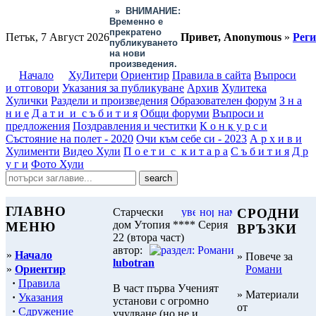
»
ВНИМАНИЕ:
Временно е
прекратено
Петък, 7 Август 2026
Привет, Anonymous
»
Рег
публикуването
на нови
произведения.
Начало
ХуЛитери
Ориентир
Правила в сайта
Въпроси
и отговори
Указания за публикуване
Архив
Хулитека
Хулички
Раздели и произведения
Образователен форум
З н а
н и е
Д а т и и с ъ б и т и я
Общи форуми
Въпроси и
предложения
Поздравления и честитки
К о н к у р с и
Състояние на полет - 2020
Очи към себе си - 2023
А р х и в и
Хулименти
Видео Хули
П о е т и с к и т а р а
С ъ б и т и я
Д р
у г и
Фото Хули
ГЛАВНО
Старчески
СРОДНИ
дом Утопия **** Серия
МЕНЮ
ВРЪЗКИ
22 (втора част)
автор:
»
Начало
» Повече за
lubotran
»
Ориентир
Романи
·
Правила
В част първа Ученият
» Материали
·
Указания
установи с огромно
от
·
Сдружение
учудване (но не и