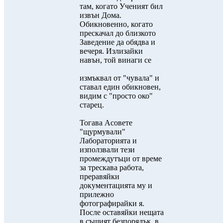
там, когато Ученият бил
извън Дома.
Обикновенно, когато
прескачал до близкото
Заведение да обядва и
вечеря. Излизайки
навън, той винаги се
измъквал от "чувала" и
ставал един обикновен,
видим с "просто око"
старец.
Тогава Асовете
"щурмували"
Лабораторията и
използвали тези
промеждутъци от време
за трескава работа,
преравяйки
документацията му и
прилежно
фотографирайки я.
После оставяйки нещата
в същият безпорядък, в