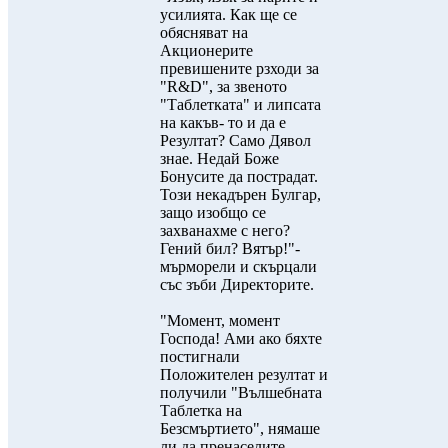
усилията. Как ще се
обясняват на
Акционерите
превишените рзходи за
"R&D", за звеното
"Таблетката" и липсата
на какъв- то и да е
Резултат? Само Дявол
знае. Недай Боже
Бонусите да пострадат.
Този некадърен Булгар,
защо изобщо се
захванахме с него?
Гений бил? Вятър!"-
мърморели и скърцали
със зъби Директорите.
"Момент, момент
Господа! Ами ако бяхте
постигнали
Положителен резултат и
получили "Вълшебната
Таблетка на
Безсмъртието", нямаше
ли да пренаселите