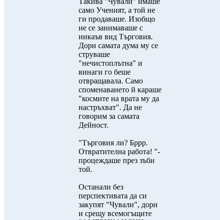
Такива "Чували" имаше
само Ученият, а той не
ги продаваше. Изобщо
не се занимаваше с
никаъв вид Търговия.
Дори самата дума му се
струваше
"нечистоплътна" и
винаги го беше
отвращавала. Само
споменаването й караше
"космите на врата му да
настръхват". Да не
говорим за самата
Дейност.
"Търговия ли? Бррр.
Отвратителна работа! "-
процеждаше през зъби
той.
Останали без
перспективата да си
закупят "Чували", дори
и срещу всемогъщите