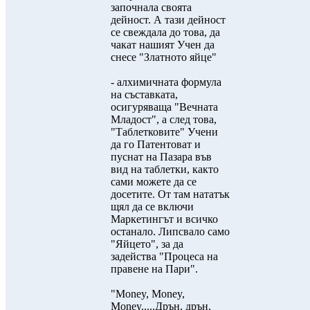
започнала своята
дейност. А тази дейност
се свеждала до това, да
чакат нашият Учен да
снесе "Златното яйце"
- алхимичната формула
на съставката,
осигуряваща "Вечната
Младост", а след това,
"Таблетковите" Учени
да го Патентоват и
пуснат на Пазара във
вид на таблетки, както
сами можете да се
досетите. От там нататък
щял да се включи
Маркетингът и всичко
останало. Липсвало само
"Яйцето", за да
задейства "Процеса на
правене на Пари".
"Money, Money,
Money.....Дрън, дрън,