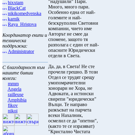
"надушили" Пари.
hixxtam
Много, много пари.
BlackCat
Особенно една от най-
nikikomedvenska
големите и най-
kamik
безскруполни Световни
Raya_Hristova
компании, чието име
Авторът не смее да
Координатор екипи и
спомене, защото тя
техническа
разполага с един от най-
поддръжка:
опасните Юридически
Administrator
отдели в Света.
Да, да, в Света! Не сте
С благодарност към
прочели грешно. В този
нашите бивши
Отдел се трудят срещу
колеги:
умопомрачителни
mmm
хонорари не Хора, не
Angela
Адвокати, а истински
railleuse
свирепи "юридически"
Amphibia
Вълци. Те направо
fikov
разкъсват на парчета
nikoi
всеки Нахалник,
осмелил се да "опетни",
(както те се изразяват)
"Кристално Чистата