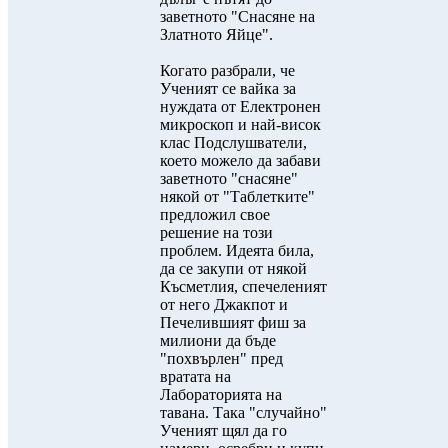
заветното "Снасяне на
Златното Яйце".
Когато разбрали, че
Ученият се вайка за
нуждата от Електронен
микроскоп и най-висок
клас Подслушватели,
което можело да забави
заветното "снасяне"
някой от "Таблетките"
предложил свое
решение на този
проблем. Идеята била,
да се закупи от някой
Късметлия, спечеленият
от него Джакпот и
Печелившият фиш за
милиони да бъде
"похвърлен" пред
вратата на
Лабораторията на
тавана. Така "случайно"
Ученият щял да го