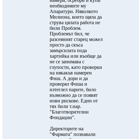
намери, осребри и купи
необходимите му
Апаратури. Няколкото
Милиона, които щяла да
струва цялата работа не
били Проблем.
Проблемът бил, че
разсеяният старец можел
просто да скъса
замърсилата пода
хартийка или въобще да
не се занимава с
глупости, като проверки
на някакъв намерен
Фиш. А дори и да
проверял Фиша и
изтеглел парите, било
възможно да се появят
нови рискове. Един от
тях били т.нар.
"Благотворителни
Фондации".
Директорите на
"Фармата" познавали