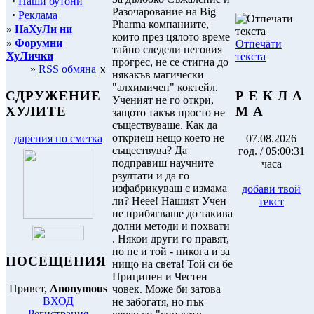
·
Наши бутони
Разочарование на Big
·
Реклама
Pharma компаниите,
»
НаХуЛи ни
които през цялото време
»
Форумни
Отпечати
тайно следели неговия
ХуЛички
текста
прогрес, не се стигна до
»
RSS обмяна
някакъв магически
"алхимичен" коктейл.
Р Е К Л А
СДРУЖЕНИЕ
Ученият не го откри,
М А
ХУЛИТЕ
защото такъв просто не
съществуваше. Как да
откриеш нещо което не
07.08.2026
дарения по сметка
съществува? Да
год. / 05:00:31
подправиш научните
часа
рзултати и да го
изфабрикуваш с измама
добави твой
ли? Неее! Нашият Учен
текст
не прибягваше до такива
долни методи и похвати
. Някои други го правят,
но не и той - никога и за
ПОСЕЩЕНИЯ
нищо на света! Той си бе
Приципен и Честен
Привет,
Anonymous
човек. Може би затова
ВХОД
не забогатя, но пък
Регистрация