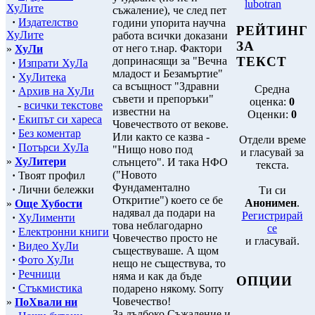
lubotran
ХуЛите
съжаление), че след пет
·
Издателство
години упорита научна
РЕЙТИНГ
ХуЛите
работа всички доказани
ЗА
от него т.нар. Фактори
»
ХуЛи
ТЕКСТ
допринасящи за "Вечна
·
Изпрати ХуЛа
младост и Безамъртие"
·
ХуЛитека
са всъщност "Здравни
Средна
·
Архив на ХуЛи
съвети и препоръки"
оценка:
0
-
всички текстове
известни на
Оценки:
0
·
Екипът си хареса
Човечеството от векове.
·
Без коментар
Или както се казва -
Отдели време
·
Потърси ХуЛа
"Нищо ново под
и гласувай за
»
ХуЛитери
слънцето". И така НФО
текста.
("Новото
·
Твоят профил
Фундаментално
·
Лични бележки
Ти си
Откритие") което се бе
Анонимен
.
»
Още Хубости
надявал да подари на
Регистрирай
·
ХуЛименти
това неблагодарно
се
·
Електронни книги
Човечество просто не
и гласувай.
·
Видео ХуЛи
съществуваше. А щом
·
Фото ХуЛи
нещо не съществува, то
·
Речници
няма и как да бъде
ОПЦИИ
·
Стъкмистика
подарено някому. Sorry
Човечество!
»
ПоХвали ни
За дълбоко Съжаление и