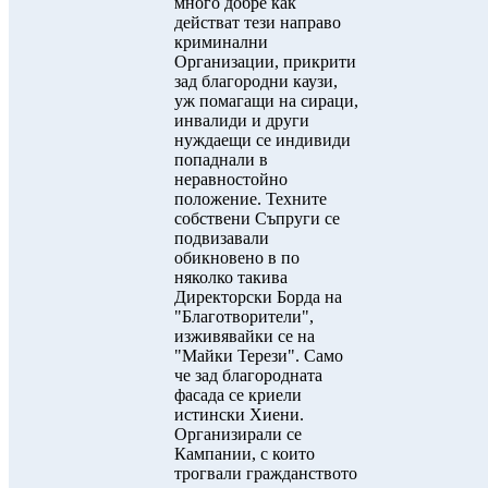
много добре как
действат тези направо
криминални
Организации, прикрити
зад благородни каузи,
уж помагащи на сираци,
инвалиди и други
нуждаещи се индивиди
попаднали в
неравностойно
положение. Техните
собствени Съпруги се
подвизавали
обикновено в по
няколко такива
Директорски Борда на
"Благотворители",
изживявайки се на
"Майки Терези". Само
че зад благородната
фасада се криели
истински Хиени.
Организирали се
Кампании, с които
трогвали гражданството