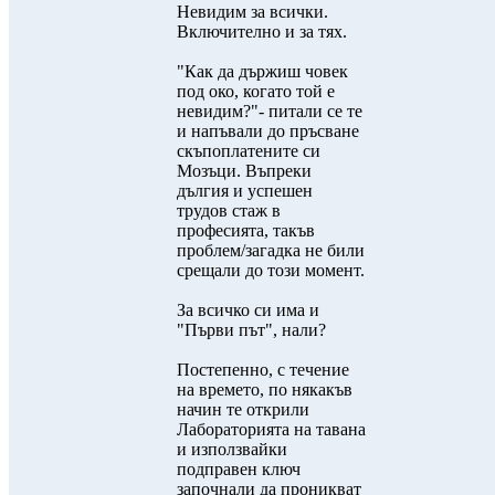
Невидим за всички.
Включително и за тях.
"Как да държиш човек
под око, когато той е
невидим?"- питали се те
и напъвали до пръсване
скъпоплатените си
Мозъци. Въпреки
дългия и успешен
трудов стаж в
професията, такъв
проблем/загадка не били
срещали до този момент.
За всичко си има и
"Първи път", нали?
Постепенно, с течение
на времето, по някакъв
начин те открили
Лабораторията на тавана
и използвайки
подправен ключ
започнали да проникват