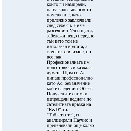
който ги намирали,
напускали таванското
помещение, като
прилежно заключвали
след себе си. Не че
разсеяният Учен щял да
забележи нещо нередно,
тъй като той не
използвал вратата, а
стената за влизане, но
все пак
Професионалната им
подготовка си казвала
думата. Щом си Ас,
пипаш професионално
като Ас, без значение
кой е следеният Обект.
Получените снимки
изпращали веднага по
сателитната връзка на
"R&D"-то.
"Таблетките", ги
анализирали Научно и
преценявали още колко
дълъг е пътят до