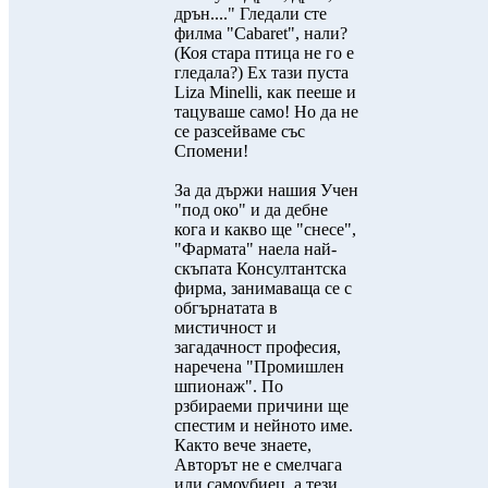
дрън...." Гледали сте
филма "Cabaret", нали?
(Коя стара птица не го е
гледала?) Ех тази пуста
Liza Minelli, как пееше и
тацуваше само! Но да не
се разсейваме със
Спомени!
За да държи нашия Учен
"под око" и да дебне
кога и какво ще "снесе",
"Фармата" наела най-
скъпата Консултантска
фирма, занимаваща се с
обгърнатата в
мистичност и
загадачност професия,
наречена "Промишлен
шпионаж". По
рзбираеми причини ще
спестим и нейното име.
Както вече знаете,
Авторът не е смелчага
или самоубиец, а тези