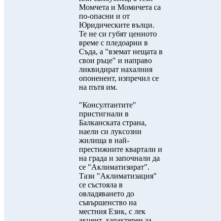
Момчета и Момичета са
по-опасни и от
Юридическите вълци.
Те не си губят ценното
време с пледоарии в
Съда, а "вземат нещата в
свои ръце" и направо
ликвидират нахалния
опоненент, изпречил се
на пътя им.
"Консултантите"
пристигнали в
Балканската страна,
наели си луксозни
жилища в най-
престижните квартали и
на града и започнали да
се "Аклиматизират".
Тази "Аклиматизация"
се състояла в
овладяването до
съвършенство на
местния Език, с лек
акцент, характерен за