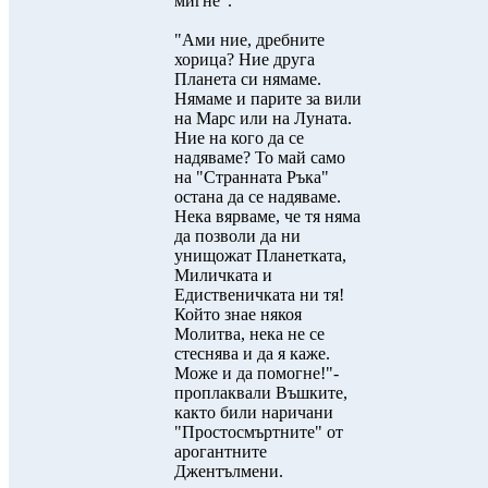
мигне".
"Ами ние, дребните
хорица? Ние друга
Планета си нямаме.
Нямаме и парите за вили
на Марс или на Луната.
Ние на кого да се
надяваме? То май само
на "Странната Ръка"
остана да се надяваме.
Нека вярваме, че тя няма
да позволи да ни
унищожат Планетката,
Миличката и
Едиственичката ни тя!
Който знае някоя
Молитва, нека не се
стеснява и да я каже.
Може и да помогне!"-
проплаквали Въшките,
както били наричани
"Простосмъртните" от
арогантните
Джентълмени.