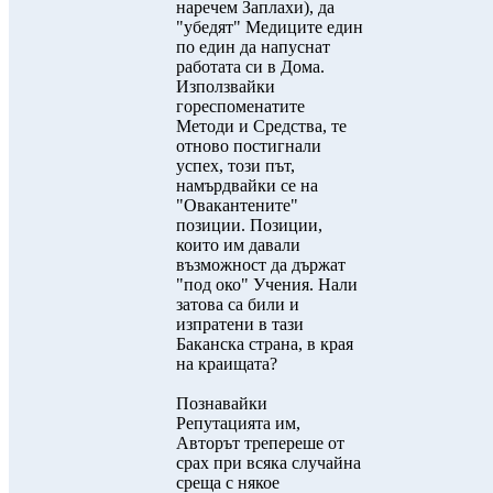
наречем Заплахи), да
"убедят" Медиците един
по един да напуснат
работата си в Дома.
Използвайки
гореспоменатите
Методи и Средства, те
отново постигнали
успех, този път,
намърдвайки се на
"Овакантените"
позиции. Позиции,
които им давали
възможност да държат
"под око" Учения. Нали
затова са били и
изпратени в тази
Баканска страна, в края
на краищата?
Познавайки
Репутацията им,
Авторът трепереше от
срах при всяка случайна
среща с някое