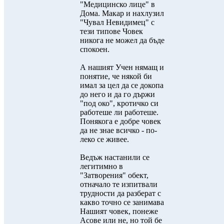
"Медицинско лице" в
Дома. Макар и нахлузил
"Чувал Невидимец" с
тези типове Човек
никога не можел да бъде
спокоен.
А нашият Учен нямащ и
понятие, че някой би
имал за цел да се докопа
до него и да го държи
"под око", кротичко си
работеше ли работеше.
Понякога е добре човек
да не знае всичко - по-
леко се живее.
Ведъж настанили се
легитимно в
"Затворения" обект,
отначало те изпитвали
трудности да разберат с
какво точно се занимава
Нашият човек, понеже
Асове или не, но той бе