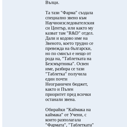
Вълци.
Та тази "Фарма" създала
специално звено към
Научноизследователския
си Център, или както му
казват там "R&D" отдел.
Дали и кодово име на
Звеното, което трудно се
превежда на български,
но по смисъл е нещо от
рода на, "Таблетката на
Безсмъртника". Освен
име, разбира се тази
"Таблетка" получила
един почти
Неограничен бюджет,
както и Пълен
приоритет пред всички
останали звена.
Обирайки "Каймака на
каймака" от Учени, с
които разполагала
"Фармата", "Таблетката"