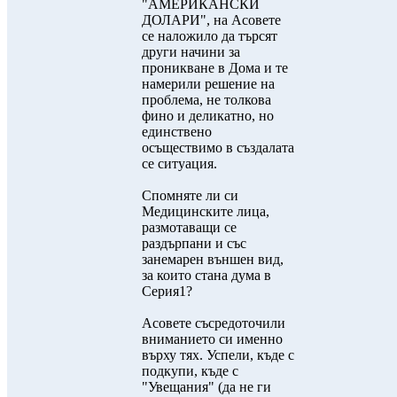
"АМЕРИКАНСКИ
ДОЛАРИ", на Асовете
се наложило да търсят
други начини за
проникване в Дома и те
намерили решение на
проблема, не толкова
фино и деликатно, но
единствено
осъществимо в създалата
се ситуация.
Спомняте ли си
Медицинските лица,
размотаващи се
раздърпани и със
занемарен външен вид,
за които стана дума в
Серия1?
Асовете съсредоточили
вниманието си именно
върху тях. Успели, къде с
подкупи, къде с
"Увещания" (да не ги