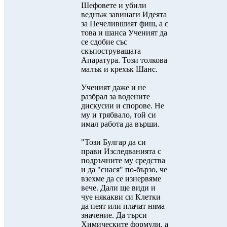
Шефовете и убили
веднъж завинаги Идеята
за Печелившият фиш, а с
това и шанса Ученият да
се сдобие със
скъпоструващата
Апаратура. Този толкова
малък и крехък Шанс.
Ученият даже и не
разбрал за водените
дискусии и спорове. Не
му и трябвало, той си
имал работа да върши.
"Този Булгар да си
прави Изследванията с
подръчните му средства
и да "снася" по-бързо, че
взехме да се изнервяме
вече. Дали ще види и
чуе някакви си Клетки
да пеят или плачат няма
значение. Да търси
Химическите формули, а