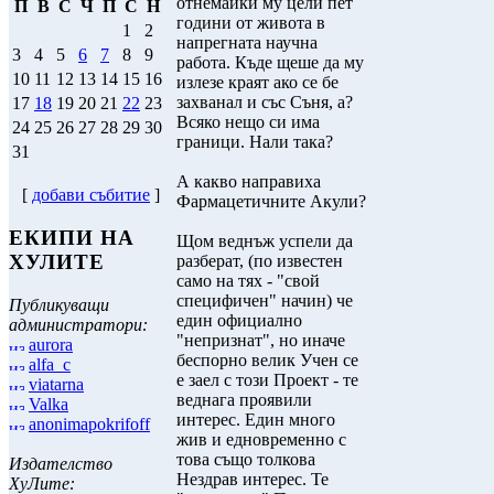
отнемайки му цели пет
П
В
С
Ч
П
С
Н
години от живота в
1
2
напрегната научна
3
4
5
6
7
8
9
работа. Къде щеше да му
10
11
12
13
14
15
16
излезе краят ако се бе
захванал и със Съня, а?
17
18
19
20
21
22
23
Всяко нещо си има
24
25
26
27
28
29
30
граници. Нали така?
31
А какво направиха
[
добави събитие
]
Фармацетичните Акули?
ЕКИПИ НА
Щом веднъж успели да
ХУЛИТЕ
разберат, (по известен
само на тях - "свой
специфичен" начин) че
Публикуващи
един официално
администратори:
"непризнат", но иначе
aurora
беспорно велик Учен се
alfa_c
е заел с този Проект - те
viatarna
веднага проявили
Valka
интерес. Един много
anonimapokrifoff
жив и едновременно с
това също толкова
Издателство
Нездрав интерес. Те
ХуЛите: