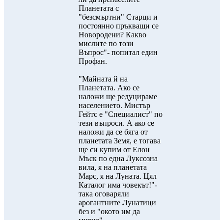
Планетата с
"безсмъртни" Старци и
постоянно пръкващи се
Новородени? Какво
мислите по този
Въпрос"- попитал един
Профан.
"Майната й на
Планетата. Ако се
наложи ще редуцираме
населението. Мистър
Гейтс е "Специалист" по
тези въпроси. А ако се
наложи да се бяга от
планетата Земя, е тогава
ще си купим от Елон
Мъск по една Луксозна
вила, я на планетата
Марс, я на Луната. Цял
Каталог има човекът!"-
така оговаряли
арогантните Лунатици
без и "окото им да