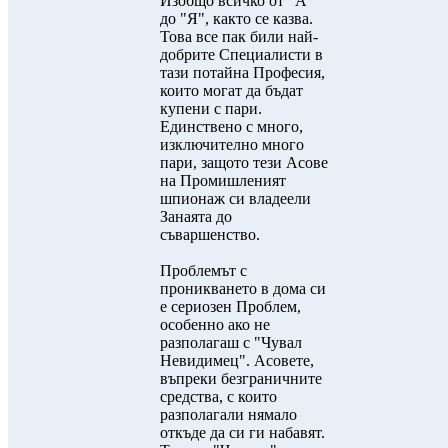
Изобщо всичко от "А"
до "Я", както се казва.
Това все пак били най-
добрите Специалисти в
тази потайна Професия,
които могат да бъдат
купени с пари.
Единствено с много,
изключително много
пари, защото тези Асове
на Промишленият
шпионаж си владеели
Занаята до
съваршенство.
Проблемът с
проникването в дома си
е сериозен Проблем,
особенно ако не
разполагаш с "Чувал
Невидимец". Асовете,
въпреки безграничните
средства, с които
разполагали нямало
откъде да си ги набавят.