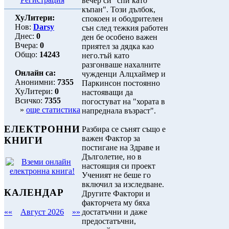
вечер си "спи като
къпан". Този дълбок,
ХуЛитери:
спокоен и ободрителен
Нов:
Darsy
сън след тежкия работен
Днес:
0
ден бе особено важен
Вчера:
0
приятел за дядка као
Общо:
14243
него.тъй като
разгонваше нахалните
Онлайн са:
чужденци Алцхаймер и
Анонимни:
7355
Паркинсон постоянно
ХуЛитери:
0
настояващи да
Всичко:
7355
погостуват на "хората в
»
още статистика
напреднала възраст".
ЕЛЕКТРОННИ
Разбира се сънят също е
важен Фактор за
КНИГИ
постигане на Здраве и
Дълголетие, но в
настоящия си проект
Ученият не беше го
включил за изследване.
КАЛЕНДАР
Другите Фактори и
факторчета му бяха
достатъчни и даже
««
Август 2026
»»
предостатъчни,