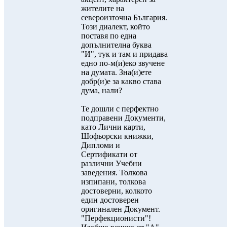
жителите на
североизточна България.
Този диалект, който
поставя по една
допълнителна буква
"И", тук и там и придава
едно по-м(и)еко звучене
на думата. Зна(и)ете
добр(и)е за какво става
дума, нали?
Те дошли с перфектно
подправени Документи,
като Лични карти,
Шофьорски книжки,
Дипломи и
Сертификати от
различни Учебни
заведения. Толкова
изпипани, толкова
достоверни, колкото
един достоверен
оригинален Документ.
"Перфекционисти"!