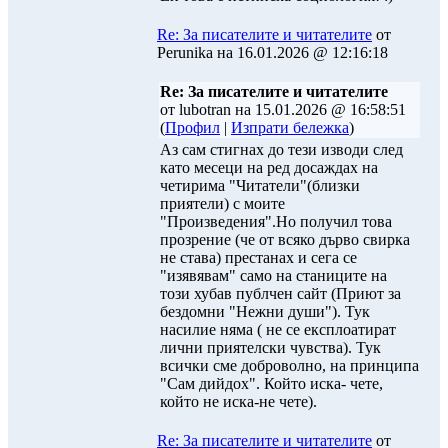
Re: За писателите и читателите
от
Perunika на 16.01.2026 @ 12:16:18
Re: За писателите и читателите
от lubotran на 15.01.2026 @ 16:58:51
(
Профил
|
Изпрати бележка
)
Аз сам стигнах до тези изводи след
като месеци на ред досаждах на
четирима "Читатели"(близки
приятели) с моите
"Произведения".Но получил това
прозрение (че от всяко дърво свирка
не става) престанах и сега се
"изявявам" само на станиците на
този хубав публчен сайт (Приют за
бездомни "Нежни души"). Тук
насилие няма ( не се експлоатират
лични приятелски чувства). Тук
всички сме доброволно, на принципа
"Сам дийдох". Който иска- чете,
който не иска-не чете).
Re: За писателите и читателите
от