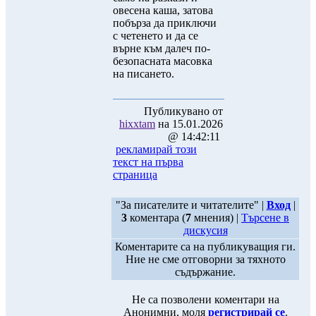
овесена каша, затова
побърза да приключи
с четенето и да се
върне към далеч по-
безопасната масовка
на писането.
Публикувано от
hixxtam
на 15.01.2026
@ 14:42:11
рекламирай този
текст на първа
страница
"За писателите и читателите" |
Вход
|
3
коментара (
7
мнения) |
Търсене в
дискусия
Коментарите са на публикуващия ги.
Ние не сме отговорни за тяхното
съдържание.
Не са позволени коментари на
Анонимни, моля
регистрирай се
.