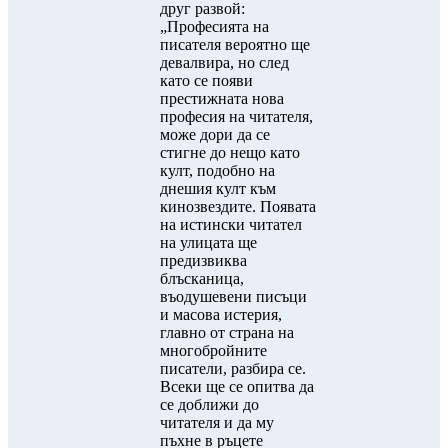
друг развой:
„Професията на
писателя вероятно ще
девалвира, но след
като се появи
престижната нова
професия на читателя,
може дори да се
стигне до нещо като
култ, подобно на
днешия култ към
кинозвездите. Появата
на истински читател
на улицата ще
предизвиква
блъсканица,
въодушевени писъци
и масова истерия,
главно от страна на
многобройните
писатели, разбира се.
Всеки ще се опитва да
се доближи до
читателя и да му
пъхне в ръцете