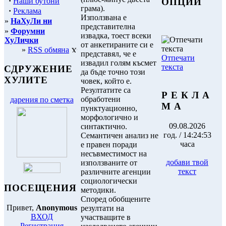
·
Наши бутони
ОПЦИИ
грама).
·
Реклама
Използвана е
»
НаХуЛи ни
представителна
»
Форумни
извадка, тоест всеки
ХуЛички
от анкетираните си е
»
RSS обмяна
представял, че е
Отпечати
извадил голям късмет
текста
СДРУЖЕНИЕ
да бъде точно този
ХУЛИТЕ
човек, който е.
Резултатите са
Р Е К Л А
обработени
дарения по сметка
М А
пунктуационно,
морфологично и
09.08.2026
синтактично.
год. / 14:24:53
Семантичен анализ не
часа
е правен поради
несъвместимост на
добави твой
използваните от
текст
различните агенции
социологически
ПОСЕЩЕНИЯ
методики.
Според обобщените
Привет,
Anonymous
резултати на
ВХОД
участващите в
Регистрация