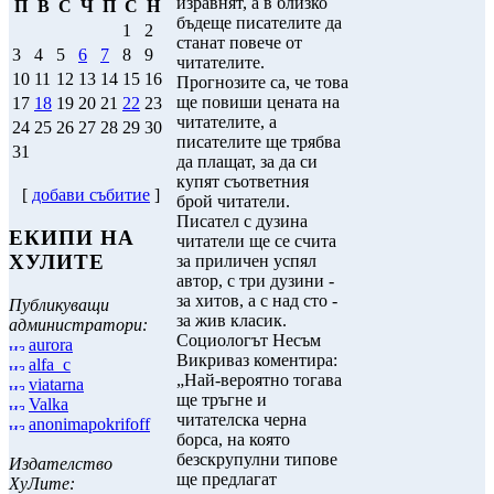
изравнят, а в близко
П
В
С
Ч
П
С
Н
бъдеще писателите да
1
2
станат повече от
3
4
5
6
7
8
9
читателите.
10
11
12
13
14
15
16
Прогнозите са, че това
ще повиши цената на
17
18
19
20
21
22
23
читателите, а
24
25
26
27
28
29
30
писателите ще трябва
31
да плащат, за да си
купят съответния
[
добави събитие
]
брой читатели.
Писател с дузина
ЕКИПИ НА
читатели ще се счита
ХУЛИТЕ
за приличен успял
автор, с три дузини -
за хитов, а с над сто -
Публикуващи
за жив класик.
администратори:
Социологът Несъм
aurora
Викриваз коментира:
alfa_c
„Най-вероятно тогава
viatarna
ще тръгне и
Valka
читателска черна
anonimapokrifoff
борса, на която
безскрупулни типове
Издателство
ще предлагат
ХуЛите: