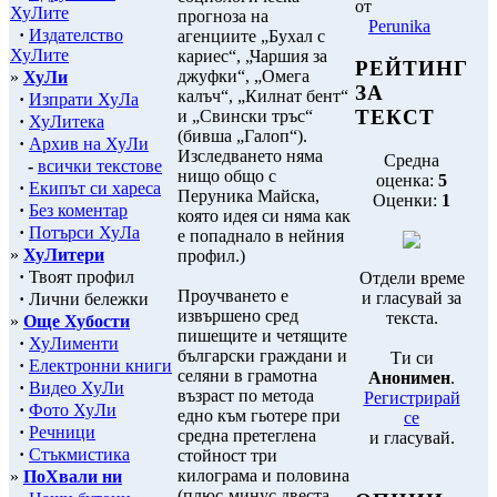
от
ХуЛите
прогноза на
Perunika
·
Издателство
агенциите „Бухал с
ХуЛите
кариес“, „Чаршия за
РЕЙТИНГ
джуфки“, „Омега
»
ХуЛи
ЗА
калъч“, „Килнат бент“
·
Изпрати ХуЛа
ТЕКСТ
и „Свински тръс“
·
ХуЛитека
(бивша „Галоп“).
·
Архив на ХуЛи
Изследването няма
Средна
-
всички текстове
нищо общо с
оценка:
5
·
Екипът си хареса
Перуника Майска,
Оценки:
1
·
Без коментар
която идея си няма как
·
Потърси ХуЛа
е попаднало в нейния
»
ХуЛитери
профил.)
·
Твоят профил
Отдели време
Проучването е
и гласувай за
·
Лични бележки
извършено сред
текста.
»
Още Хубости
пишещите и четящите
·
ХуЛименти
български граждани и
Ти си
·
Електронни книги
селяни в грамотна
Анонимен
.
·
Видео ХуЛи
възраст по метода
Регистрирай
·
Фото ХуЛи
едно към гьотере при
се
·
Речници
средна претеглена
и гласувай.
·
Стъкмистика
стойност три
килограма и половина
»
ПоХвали ни
(плюс-минус двеста