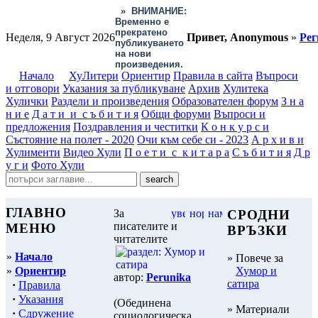
»
ВНИМАНИЕ:
Временно е
прекратено
Неделя, 9 Август 2026
Привет, Anonymous
»
Рег
публикуването
на нови
произведения.
Начало
ХуЛитери
Ориентир
Правила в сайта
Въпроси
и отговори
Указания за публикуване
Архив
Хулитека
Хулички
Раздели и произведения
Образователен форум
З н а
н и е
Д а т и и с ъ б и т и я
Общи форуми
Въпроси и
предложения
Поздравления и честитки
К о н к у р с и
Състояние на полет - 2020
Очи към себе си - 2023
А р х и в и
Хулименти
Видео Хули
П о е т и с к и т а р а
С ъ б и т и я
Д р
у г и
Фото Хули
ГЛАВНО
За
СРОДНИ
писателите и
МЕНЮ
ВРЪЗКИ
читателите
»
Начало
» Повече за
»
Ориентир
Хумор и
автор:
Perunika
сатира
·
Правила
·
Указания
(Обединена
» Материали
·
Сдружение
социологическа