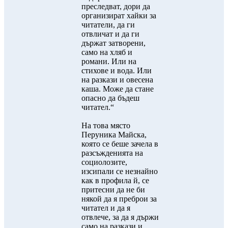
преследват, дори да
организират хайки за
читатели, да ги
отвличат и да ги
държат затворени,
само на хляб и
романи. Или на
стихове и вода. Или
на разкази и овесена
каша. Може да стане
опасно да бъдеш
читател.“
На това място
Перуника Майска,
която се беше зачела в
разсъжденията на
социолозите,
изсипали се незнайно
как в профила й, се
притесни да не би
някой да я преброи за
читател и да я
отвлече, за да я държи
само на разкази и