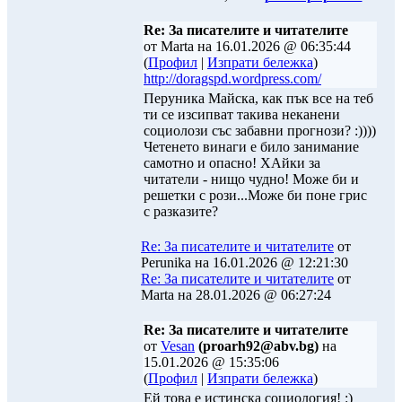
Re: За писателите и читателите
от Marta на 16.01.2026 @ 06:35:44
(
Профил
|
Изпрати бележка
)
http://doragspd.wordpress.com/
Перуника Майска, как пък все на теб
ти се изсипват такива неканени
социолози със забавни прогнози? :))))
Четенето винаги е било занимание
самотно и опасно! ХАйки за
читатели - нищо чудно! Може би и
решетки с рози...Може би поне грис
с разказите?
Re: За писателите и читателите
от
Perunika на 16.01.2026 @ 12:21:30
Re: За писателите и читателите
от
Marta на 28.01.2026 @ 06:27:24
Re: За писателите и читателите
от
Vesan
(proarh92@abv.bg)
на
15.01.2026 @ 15:35:06
(
Профил
|
Изпрати бележка
)
Ей това е истинска социология! :)