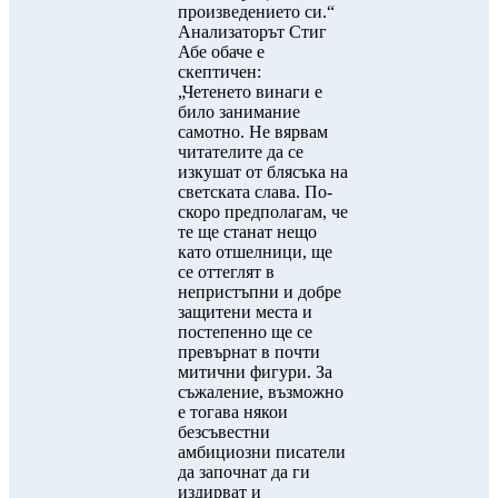
произведението си.“
Анализаторът Стиг
Абе обаче е
скептичен:
„Четенето винаги е
било занимание
самотно. Не вярвам
читателите да се
изкушат от блясъка на
светската слава. По-
скоро предполагам, че
те ще станат нещо
като отшелници, ще
се оттеглят в
непристъпни и добре
защитени места и
постепенно ще се
превърнат в почти
митични фигури. За
съжаление, възможно
е тогава някои
безсъвестни
амбициозни писатели
да започнат да ги
издирват и