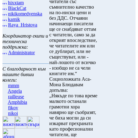
читатели със
hixxtam
съмнително качество
BlackCat
на по-ниски цени и
nikikomedvenska
без ДДС. Отчаяни
kamik
начинаещи писатели
Raya_Hristova
ще се снабдяват оттам
с читатели, само за да
Координатор екипи и
открият впоследствие,
техническа
че читателите им или
поддръжка:
се дублират, или не
Administrator
съществуват, или -
най-лошото от всичко
- изобщо не са чели
С благодарност към
книгите им.“
нашите бивши
Социоложката Аса-
колеги:
Мона Блюдавам
mmm
допълва:
Angela
„Някъде по това време
railleuse
малкото останали
Amphibia
грамотни хора
fikov
навярно ще съобразят,
nikoi
че биха могли да си
изкарват прехраната
като професионални
читатели, ще