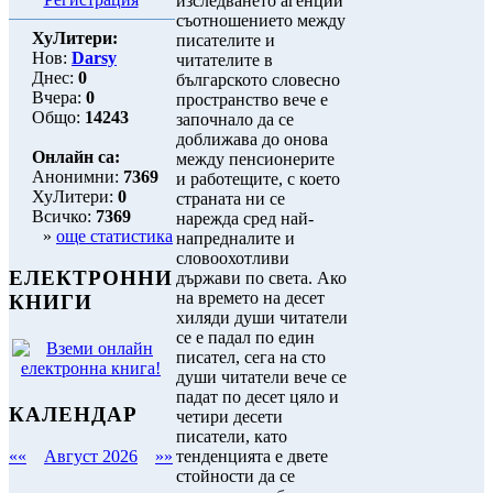
изследването агенции
съотношението между
ХуЛитери:
писателите и
Нов:
Darsy
читателите в
Днес:
0
българското словесно
Вчера:
0
пространство вече е
Общо:
14243
започнало да се
доближава до онова
Онлайн са:
между пенсионерите
Анонимни:
7369
и работещите, с което
ХуЛитери:
0
страната ни се
Всичко:
7369
нарежда сред най-
»
още статистика
напредналите и
словоохотливи
ЕЛЕКТРОННИ
държави по света. Ако
на времето на десет
КНИГИ
хиляди души читатели
се е падал по един
писател, сега на сто
души читатели вече се
падат по десет цяло и
КАЛЕНДАР
четири десети
писатели, като
тенденцията е двете
««
Август 2026
»»
стойности да се