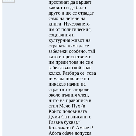
престанат да вършат
каквото и да било
друго и ще се отдадат
само на четене на
книги. Изчезването
им от политическия,
социалния и
културния живот на
страната няма да се
забележи особено, тъй
като и присъствието
им преди това не се е
забелязвало кой знае
колко. Разбира се, това
няма да повлияе по
никакъв начин на
страстните спорове
около пълния член,
нито на правописа в
стил Мечо Пух (в
Който половината
Думи Са изписани с
Главна буква).“
Колежката й Амаче Р.
Абота обаче допуска