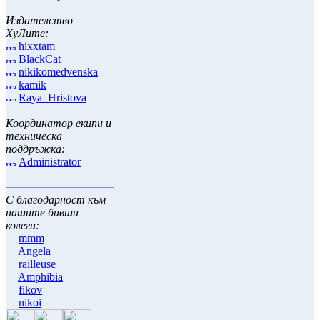
Издателство
ХуЛите:
hixxtam
BlackCat
nikikomedvenska
kamik
Raya_Hristova
Координатор екипи и
техническа
поддръжка:
Administrator
С благодарност към
нашите бивши
колеги:
mmm
Angela
railleuse
Amphibia
fikov
nikoi