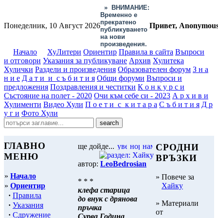
»
ВНИМАНИЕ:
Временно е
прекратено
Понеделник, 10 Август 2026
Привет, Anonymou
публикуването
на нови
произведения.
Начало
ХуЛитери
Ориентир
Правила в сайта
Въпроси
и отговори
Указания за публикуване
Архив
Хулитека
Хулички
Раздели и произведения
Образователен форум
З н а
н и е
Д а т и и с ъ б и т и я
Общи форуми
Въпроси и
предложения
Поздравления и честитки
К о н к у р с и
Състояние на полет - 2020
Очи към себе си - 2023
А р х и в и
Хулименти
Видео Хули
П о е т и с к и т а р а
С ъ б и т и я
Д р
у г и
Фото Хули
ГЛАВНО
ще дойде...
СРОДНИ
МЕНЮ
ВРЪЗКИ
автор:
LeoBedrosian
»
Начало
» Повече за
* * *
»
Ориентир
Хайку
клефа старица
·
Правила
до внук с дрянова
» Материали
·
Указания
пръчка
от
·
Сдружение
Сурва Година