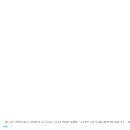
Този сайт използва бисквитки (cookies), за да гарантираме, че получавате най-доброто при нас. »
В
още...