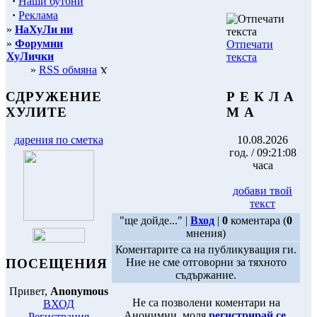
·
Наши бутони
·
Реклама
»
НаХуЛи ни
»
Форумни
Отпечати
ХуЛички
текста
»
RSS обмяна
Р Е К Л А
СДРУЖЕНИЕ
М А
ХУЛИТЕ
10.08.2026
дарения по сметка
год. / 09:21:08
часа
добави твой
текст
"ще дойде..." |
Вход
|
0
коментара (
0
мнения)
Коментарите са на публикуващия ги.
ПОСЕЩЕНИЯ
Ние не сме отговорни за тяхното
съдържание.
Привет,
Anonymous
Не са позволени коментари на
ВХОД
Анонимни, моля
регистрирай се
.
Регистрация