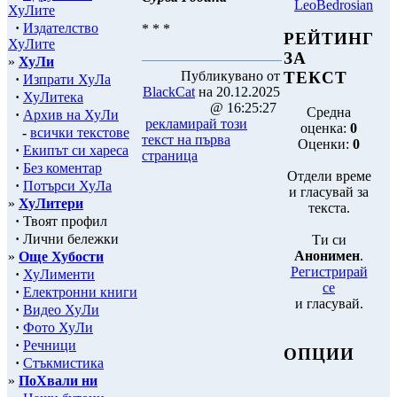
LeoBedrosian
ХуЛите
·
Издателство
* * *
РЕЙТИНГ
ХуЛите
ЗА
»
ХуЛи
Публикувано от
ТЕКСТ
·
Изпрати ХуЛа
BlackCat
на 20.12.2025
·
ХуЛитека
@ 16:25:27
Средна
·
Архив на ХуЛи
рекламирай този
оценка:
0
-
всички текстове
текст на първа
Оценки:
0
·
Екипът си хареса
страница
·
Без коментар
Отдели време
·
Потърси ХуЛа
и гласувай за
»
ХуЛитери
текста.
·
Твоят профил
·
Лични бележки
Ти си
Анонимен
.
»
Още Хубости
Регистрирай
·
ХуЛименти
се
·
Електронни книги
и гласувай.
·
Видео ХуЛи
·
Фото ХуЛи
·
Речници
ОПЦИИ
·
Стъкмистика
»
ПоХвали ни