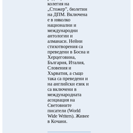
колегия на
„Стожер”, бюлетин
на ДПМ. Включена
е в няколко
национални и
международни
антологии и
алманаси. Нейни
стихотворения са
преведени в Босна и
Херцеговина,
България, Италия,
Словения и
Хърватия, а също
така са преведени и
на английски език и
са включени в
международната
асоциация на
Световните
писатели (World
Wide Writers). Живее
в Кочани.