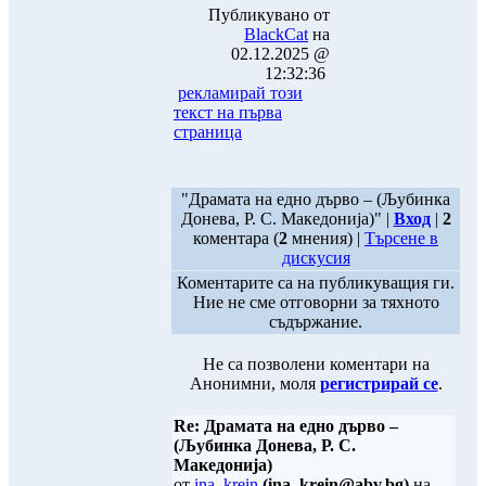
Публикувано от
BlackCat
на
02.12.2025 @
12:32:36
рекламирай този
текст на първа
страница
"Драмата на едно дърво – (Љубинка
Донева, Р. С. Македонија)" |
Вход
|
2
коментара (
2
мнения) |
Търсене в
дискусия
Коментарите са на публикуващия ги.
Ние не сме отговорни за тяхното
съдържание.
Не са позволени коментари на
Анонимни, моля
регистрирай се
.
Re: Драмата на едно дърво –
(Љубинка Донева, Р. С.
Македонија)
от
ina_krein
(ina_krein@abv.bg)
на