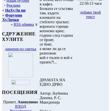
·
Наши бутони
22:56:13 часа
в кафез.
·
Реклама
Болката се сгъстява
»
НаХуЛи ни
добави твой
там, където
»
Форумни
текст
клонките на
ХуЛички
стеблото тръгват;
»
RSS обмяна
короната горещи
копнежи крие;
СДРУЖЕНИЕ
година след година
ХУЛИТЕ
се броят,
се боят,
а може ли да се
дарения по сметка
разпознае
кой е пълен и кой е
празен?!...
ДРАМАТА НА
ЕДНО ДРВО
ПОСЕЩЕНИЯ
Автор: Љубинка
Донева, Р. С.
Привет,
Anonymous
Македонија
ВХОД
Регистрация