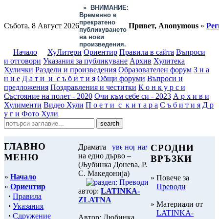
»
ВНИМАНИЕ:
Временно е
прекратено
Събота, 8 Август 2026
Привет, Anonymous
»
Рег
публикуването
на нови
произведения.
Начало
ХуЛитери
Ориентир
Правила в сайта
Въпроси
и отговори
Указания за публикуване
Архив
Хулитека
Хулички
Раздели и произведения
Образователен форум
З н а
н и е
Д а т и и с ъ б и т и я
Общи форуми
Въпроси и
предложения
Поздравления и честитки
К о н к у р с и
Състояние на полет - 2020
Очи към себе си - 2023
А р х и в и
Хулименти
Видео Хули
П о е т и с к и т а р а
С ъ б и т и я
Д р
у г и
Фото Хули
ГЛАВНО
Драмата
СРОДНИ
на едно дърво –
МЕНЮ
ВРЪЗКИ
(Љубинка Донева, Р.
С. Македонија)
»
Начало
» Повече за
»
Ориентир
Преводи
автор:
LATINKA-
·
Правила
ZLATNA
» Материали от
·
Указания
LATINKA-
·
Сдружение
Автор: Любинка