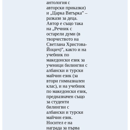
антология с
авторски приказки)
и „Царка Вятърка” –
разкази за деца.
Автор е също така
на „Речник с
остарели думи (в
творчеството на
Светлана Христова-
Йоцич)”, както и на
учебник по
македонски език за
ученици билингви с
албански и турски
майчин език (за
втори гимназиален
клас), и на учебник
по македонски език,
предназначен също
за студенти
билингви с
албански и турски
майчин език.
Носител е на
награда за първа