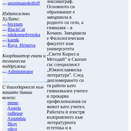
лексикограф.
anonimapokrifoff
Основното си
образование е
Издателство
завършила в
ХуЛите:
родното си село, а
hixxtam
гимназия – в
BlackCat
Кочани. Завършила
nikikomedvenska
е Филологическия
kamik
факултет към
Raya_Hristova
университета
„Свети Кирил и
Координатор екипи и
Методий” в Скопие
техническа
със специалност
поддръжка:
„Южнославянска
Administrator
литература”. След
дипломирането си
тя работи като
С благодарност към
гимназиален учител
нашите бивши
и прекарва
колеги:
професионалния си
mmm
живот като учител.
Angela
Работата ѝ изостря
railleuse
възприятието към
Amphibia
литературната
fikov
естетика и я
nikoi