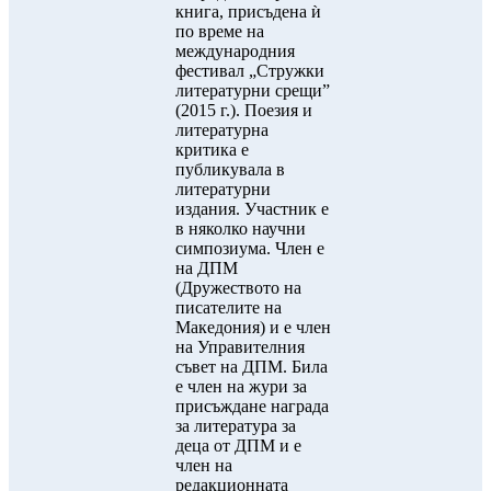
книга, присъдена ѝ
по време на
международния
фестивал „Стружки
литературни срещи”
(2015 г.). Поезия и
литературна
критика е
публикувала в
литературни
издания. Участник е
в няколко научни
симпозиума. Член е
на ДПМ
(Дружеството на
писателите на
Македония) и е член
на Управителния
съвет на ДПМ. Била
е член на жури за
присъждане награда
за литература за
деца от ДПМ и е
член на
редакционната