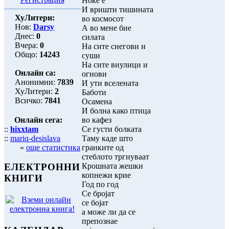
Ноќе е
И вришти тишината
ХуЛитери:
во космосот
Нов:
Darsy
А во мене бие
Днес:
0
силата
Вчера:
0
На сите снегови и
Общо:
14243
суши
На сите виулици и
Онлайн са:
огнови
Анонимни:
7839
И ути вселената
ХуЛитери:
2
Баботи
Всичко:
7841
Осамена
И болна како птица
Онлайн сега:
во кафез
::
hixxtam
Се густи болката
::
mariq-desislava
Таму каде што
»
още статистика
гранките од
стеблото тргнуваат
Крошната жешки
ЕЛЕКТРОННИ
копнежи крие
КНИГИ
Год по год
Се бројат
се бојат
а може ли да се
препознае