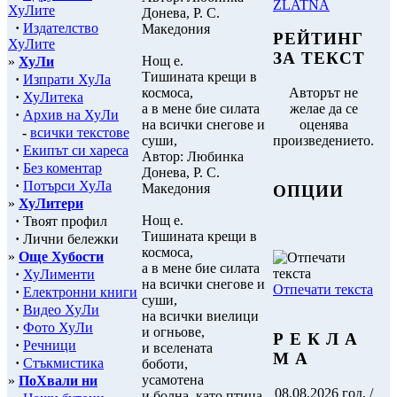
ZLATNA
ХуЛите
Донева, Р. С.
·
Издателство
Македония
РЕЙТИНГ
ХуЛите
ЗА ТЕКСТ
Нощ е.
»
ХуЛи
Тишината крещи в
·
Изпрати ХуЛа
космоса,
Авторът не
·
ХуЛитека
а в мене бие силата
желае да се
·
Архив на ХуЛи
на всички снегове и
оценява
-
всички текстове
суши,
произведението.
·
Екипът си хареса
Автор: Любинка
·
Без коментар
Донева, Р. С.
·
Потърси ХуЛа
Македония
ОПЦИИ
»
ХуЛитери
Нощ е.
·
Твоят профил
Тишината крещи в
·
Лични бележки
космоса,
»
Още Хубости
а в мене бие силата
·
ХуЛименти
на всички снегове и
Отпечати текста
·
Електронни книги
суши,
·
Видео ХуЛи
на всички виелици
·
Фото ХуЛи
и огньове,
Р Е К Л А
·
Речници
и вселената
М А
·
Стъкмистика
боботи,
усамотена
»
ПоХвали ни
08.08.2026 год. /
и болна, като птица