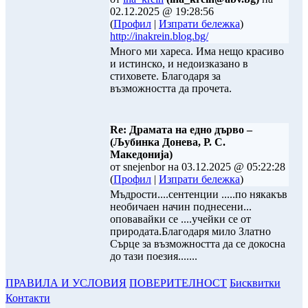
02.12.2025 @ 19:28:56
(
Профил
|
Изпрати бележка
)
http://inakrein.blog.bg/
Много ми хареса. Има нещо красиво
и истинско, и недоизказано в
стиховете. Благодаря за
възможността да прочета.
Re: Драмата на едно дърво –
(Љубинка Донева, Р. С.
Македонија)
от snejenbor на 03.12.2025 @ 05:22:28
(
Профил
|
Изпрати бележка
)
Мъдрости....сентенции .....по някакъв
необичаен начин поднесени...
оповавайки се ....учейки се от
природата.Благодаря мило Златно
Сърце за възможността да се докосна
до тази поезия.......
ПРАВИЛА И УСЛОВИЯ
ПОВЕРИТЕЛНОСТ
Бисквитки
Контакти