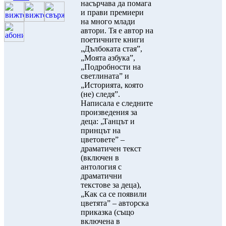
насърчава да помага
и прави премиери
на много млади
автори. Тя е автор на
поетичните книги
„Дълбоката стая”,
„Моята азбука”,
„Подробности на
светлината” и
„Историята, която
(не) следя”.
Написала е следните
произведения за
деца: „Танцът и
принцът на
цветовете” –
драматичен текст
(включен в
антология с
драматични
текстове за деца),
„Как са се появили
цветята” – авторска
приказка (също
включена в