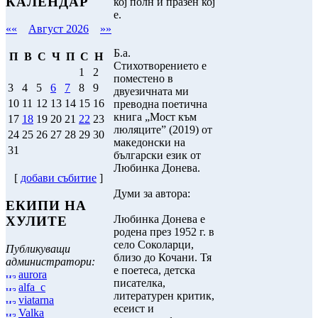
КАЛЕНДАР
кој полн и празен кој
е.
««
Август 2026
»»
Б.а.
П
В
С
Ч
П
С
Н
Стихотворението е
1
2
поместено в
3
4
5
6
7
8
9
двуезичната ми
10
11
12
13
14
15
16
преводна поетична
книга „Мост към
17
18
19
20
21
22
23
люляците” (2019) от
24
25
26
27
28
29
30
македонски на
31
български език от
Любинка Донева.
[
добави събитие
]
Думи за автора:
ЕКИПИ НА
Любинка Донева е
ХУЛИТЕ
родена през 1952 г. в
село Соколарци,
Публикуващи
близо до Кочани. Тя
администратори:
е поетеса, детска
aurora
писателка,
alfa_c
литературен критик,
viatarna
есеист и
Valka