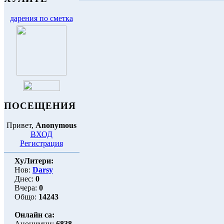
дарения по сметка
ПОСЕЩЕНИЯ
Привет,
Anonymous
ВХОД
Регистрация
ХуЛитери:
Нов:
Darsy
Днес:
0
Вчера:
0
Общо:
14243
Онлайн са:
Анонимни:
6838