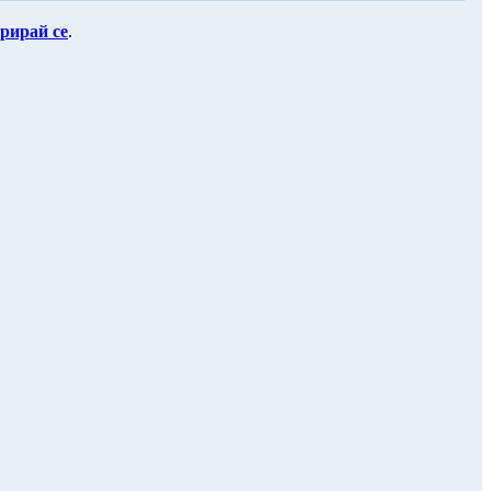
рирай се
.