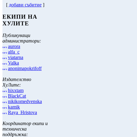
[
добави събитие
]
ЕКИПИ НА
ХУЛИТЕ
Публикуващи
администратори:
aurora
alfa_c
viatarna
Valka
anonimapokrifoff
Издателство
ХуЛите:
hixxtam
BlackCat
nikikomedvenska
kamik
Raya_Hristova
Координатор екипи и
техническа
поддръжка: