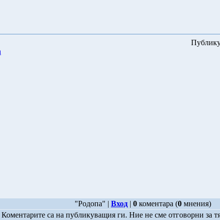
Публику
а
"Родопа" |
Вход
|
0
коментара (
0
мнения)
Коментарите са на публикуващия ги. Ние не сме отговорни за т