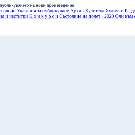
публикуването на нови произведения.
тговори
Указания за публикуване
Архив
Хулитека
Хулички
Разд
ия и честитки
К о н к у р с и
Състояние на полет - 2020
Очи към с