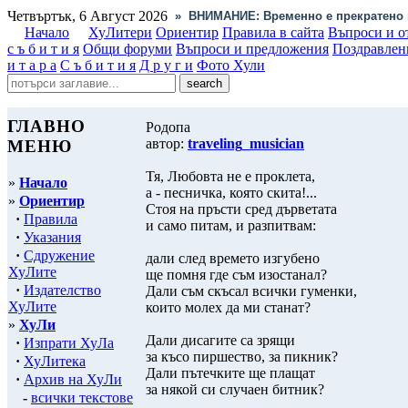
Четвъртък, 6 Август 2026
»
ВНИМАНИЕ: Временно е прекратено 
Начало
ХуЛитери
Ориентир
Правила в сайта
Въпроси и о
с ъ б и т и я
Общи форуми
Въпроси и предложения
Поздравлен
и т а р а
С ъ б и т и я
Д р у г и
Фото Хули
ГЛАВНО
Родопа
автор:
traveling_musician
МЕНЮ
Тя, Любовта не е проклета,
»
Начало
а - песничка, която скита!...
»
Ориентир
Стоя на пръсти сред дърветата
·
Правила
и само питам, и разпитвам:
·
Указания
·
Сдружение
дали след времето изгубено
ХуЛите
ще помня где съм изостанал?
·
Издателство
Дали съм скъсал всички гуменки,
ХуЛите
които молех да ми станат?
»
ХуЛи
Дали дисагите са зрящи
·
Изпрати ХуЛа
за късо пиршество, за пикник?
·
ХуЛитека
Дали пътечките ще плащат
·
Архив на ХуЛи
за някой си случаен битник?
-
всички текстове