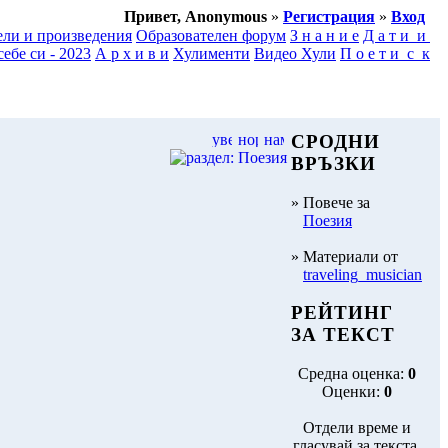
Привет, Anonymous
»
Регистрация
»
Вход
ели и произведения
Образователен форум
З н а н и е
Д а т и и
ебе си - 2023
А р х и в и
Хулименти
Видео Хули
П о е т и с к
СРОДНИ
ВРЪЗКИ
» Повече за
Поезия
» Материали от
traveling_musician
РЕЙТИНГ
ЗА ТЕКСТ
Средна оценка:
0
Оценки:
0
Отдели време и
гласувай за текста.