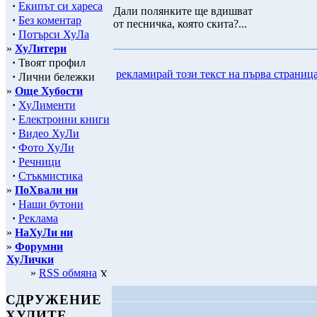
·
Екипът си хареса
Дали полянките ще вдишват
·
Без коментар
от песничка, която скита?...
·
Потърси ХуЛа
»
ХуЛитери
·
Твоят профил
рекламирай този текст на първа страниц
·
Лични бележки
»
Още Хубости
·
ХуЛименти
·
Електронни книги
·
Видео ХуЛи
·
Фото ХуЛи
·
Речници
·
Стъкмистика
»
ПоХвали ни
·
Наши бутони
·
Реклама
»
НаХуЛи ни
»
Форумни
ХуЛички
»
RSS обмяна
СДРУЖЕНИЕ
ХУЛИТЕ