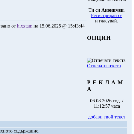
Ти си
Анонимен
.
Регистрирай се
и гласувай.
вано от
hixxtam
на 15.06.2025 @ 15:43:44
ОПЦИИ
Отпечати текста
Р Е К Л А М
А
06.08.2026 год. /
11:12:57 часа
добави твой текст
яхното съдържание.